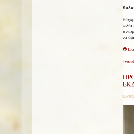
Καλο
Εὐχόμ
φιλότ
πνευμ
νά ἀρ
Εκ
Tweet
ΠΡ
ΕΚΔ
Συντάχ