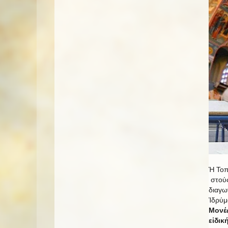
Ἡ Τοπ
στούς
διαγω
Ἰδρύμ
Μονές
εἰδικ