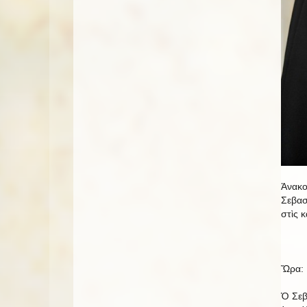
Ἀνακο
Σεβασ
στὶς κ
Ὥρα: 
Ὁ Σεβ