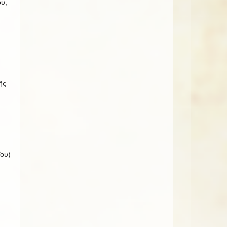
υ,
ῆς
ΐου)