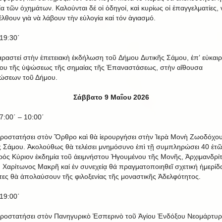
ία τῶν ὀχημάτων. Καλούνται δέ οἱ ὁδηγοί, καὶ κυρίως οἱ ἐπαγγελματίες, 
λθουν γιὰ νὰ λάβουν τὴν εὐλογία καί τόν ἁγιασμό.
19:30΄
ραστεί στὴν ἐπετειακὴ ἐκδήλωση τοῦ Δήμου Δυτικῆς Σάμου, ἐπ’ εὐκαιρ
ίου τῆς ὑψώσεως τῆς σημαίας τῆς Ἐπαναστάσεως, στὴν αἴθουσα
ώσεων τοῦ Δήμου.
Σάββατο 9 Μαΐου 2026
7:00΄ – 10:00΄
ροστατήσει στὸν Ὄρθρο καὶ θὰ ἱερουργήσει στὴν Ἱερὰ Μονὴ Ζωοδόχο
 Σάμου. Ἀκολούθως θὰ τελέσει μνημόσυνο ἐπὶ τῇ συμπληρώσει 40 ἐτ
ρός Κύριον ἐκδημία τοῦ ἀειμνήστου Ἡγουμένου τῆς Μονῆς, Ἀρχιμανδρί
 Χαρίτωνος Μακρῆ καί ἐν συνεχείᾳ θά πραγματοποιηθεῖ σχετική ἡμερίδ
ες θὰ ἀπολαύσουν τῆς φιλοξενίας τῆς μοναστικῆς Ἀδελφότητος.
19:00΄
ροστατήσει στὸν Πανηγυρικὸ Ἑσπερινὸ τοῦ Ἁγίου Ἐνδόξου Νεομάρτυ