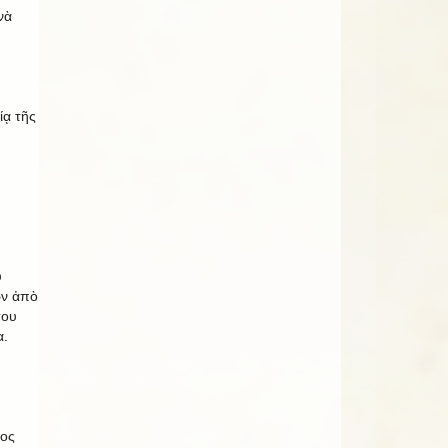
νὰ
ίᾳ τῆς
υ
ῶν ἀπὸ
του
α.
ρος