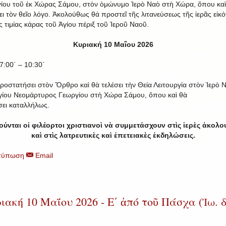
ίου τοῦ ἐκ Χώρας Σάμου, στὸν ὁμώνυμο Ἱερὸ Ναὸ στὴ Χώρα, ὅπου καὶ
ει τὸν θεῖο λόγο. Ἀκολούθως θά προστεῖ τῆς λιτανεύσεως τῆς ἱερᾶς εἰκ
ς τιμίας κάρας τοῦ Ἁγίου πέριξ τοῦ Ἱεροῦ Ναοῦ.
Κυριακή 10 Μαΐου 2026
7:00΄ – 10:30΄
ροστατήσει στὸν Ὄρθρο καὶ θὰ τελέσει τὴν Θεία Λειτουργία στὸν Ἱερὸ 
γίου Νεομάρτυρος Γεωργίου στὴ Χώρα Σάμου, ὅπου καὶ θὰ
σει καταλλήλως.
ύνται οἱ φιλέορτοι χριστιανοὶ νὰ συμμετάσχουν στὶς ἱερὲς ἀκολο
καὶ στὶς λατρευτικὲς καὶ ἐπετειακὲς ἐκδηλώσεις.
τύπωση
Email
ιακή 10 Μαΐου 2026 - E΄ ἀπό τοῦ Πάσχα (Ἰω. δ