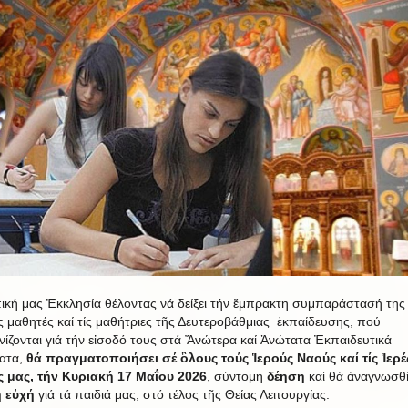
ική μας Ἐκκλησία θέλοντας νά δείξει τήν ἔμπρακτη συμπαράστασή της
 μαθητές καί τίς μαθήτριες τῆς Δευτεροβάθμιας ἐκπαίδευσης, πού
νίζονται γιά τήν εἰσοδό τους στά Ἄνώτερα καί Ἀνώτατα Ἐκπαιδευτικά
ατα,
θά πραγματοποιήσει σέ ὃλους τούς Ἱερούς Ναούς καί τίς Ἱερέ
 μας, τήν
Κυριακή
17
Μαΐου
202
6
, σύντομη
δέηση
καί θά ἀναγνωσθ
ή εὐχή
γιά τά παιδιά μας, στό τέλος τῆς Θείας Λειτουργίας.