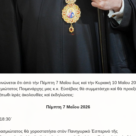
ινώνεται ὅτι ἀπὸ τὴν Πέμπτη 7 Μαΐου ἕως καὶ τὴν Κυριακή 10 Μαΐου 2
μιώτατος Ποιμενάρχης μας κ.κ. Εὐσέβιος θὰ συμμετάσχει καὶ θὰ προεξ
άτωθι ἱερὲς ἀκολουθίες καὶ ἐκδηλώσεις:
Πέμπτη 7 Μαΐου 2026
18:30΄
ασμιώτατος θὰ χοροστατήσει στὸν Πανηγυρικὸ Ἑσπερινὸ τῆς