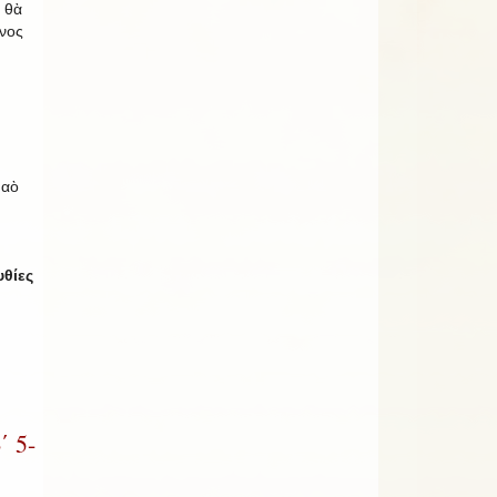
 θὰ
όνος
Ναὸ
υθίες
΄ 5-