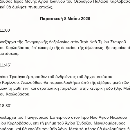
ζουσας Ἱερᾶς Μονῆς Ἁγίου Ἰωάννου τοῦ Θεολόγου Παλαιοῦ Καρλοβάσο
καὶ θὰ ὁμιλήσει πνευματικῶς.
Παρασκευή 8 Μαΐου 2026
11:00΄
οεξάρχει τῆς Πανηγυρικῆς Δοξολογίας στὸν Ἱερὸ Ναὸ Τιμίου Σταυροῦ
ου Καρλοβάσου, ἐπ’ εὐκαιρίᾳ τῆς ἐπετείου τῆς ὑψώσεως τῆς σημαίας τ
αστάσεως.
11:45΄
λέσει Τρισάγιο ἔμπροσθεν τοῦ ἀνδριάντος τοῦ Ἀρχιεπισκόπου
 Κυρίλλου. Ἀκολούθως θὰ παρακολουθήσει ἀπὸ τῆς ἐξέδρας μετά τῶν
μων τὴ μαθητικὴ καὶ στρατιωτικὴ παρέλαση στήν κεντρική ὀδό (8ης Μα
ου Καρλοβάσου.
18:30΄
οεξάρχει τοῦ Πανηγυρικοῦ Ἑσπερινοῦ στὸν Ἱερὸ Ναὸ Ἁγίου Νικολάου
ίου Καρλοβάσου, ἐπὶ τῇ μνήμῃ τοῦ Ἁγίου Ἐνδόξου Μεγαλομάρτυρος
οφόρου, καὶ θὰ κηρύξει τὸν θεῖο λόγο. Μετὰ τὸ πέρας θὰ ἀκολουθήσει ἡ