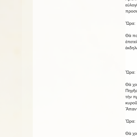
εὐλογ
προσέ
Ὥρα: 
Θὰ πα
ἐπετε
ἐκδηλ
Ὥρα: 
Θὰ χο
Πηγῆς
τὴν π
κυροῦ
Ἄπαντ
Ὥρα: 
Θὰ χο