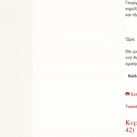
Γεωργ
κηρύξ
καὶ τῆ
Ὥρα: 
Θὰ χο
τοῦ Ἁ
ὁμιλή
Καλο
Εκ
Tweet
Κυρ
42)