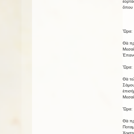
ἑορτά
ὅπου 
Ὥρα: 
Θὰ πρ
Μεσαί
Ἐπαν
Ὥρα: 
Θὰ τε
Σάμου
ἐπισή
Μεσαί
Ὥρα: 
Θὰ πρ
Ποταμ
Χριστ