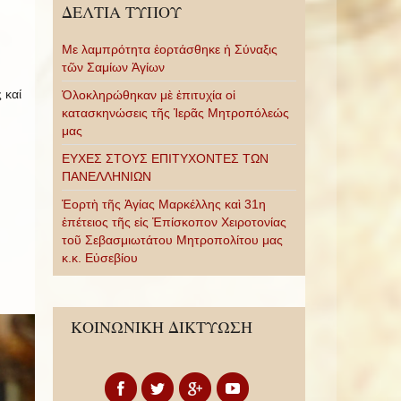
ΔΕΛΤΙΑ ΤΥΠΟΥ
Με λαμπρότητα ἑορτάσθηκε ἡ Σύναξις
τῶν Σαμίων Ἁγίων
 καί
Ὁλοκληρώθηκαν μὲ ἐπιτυχία οἱ
κατασκηνώσεις τῆς Ἱερᾶς Μητροπόλεώς
μας
ΕΥΧΕΣ ΣΤΟΥΣ ΕΠΙΤΥΧΟΝΤΕΣ ΤΩΝ
ΠΑΝΕΛΛΗΝΙΩΝ
Ἑορτὴ τῆς Ἁγίας Μαρκέλλης καὶ 31η
ἐπέτειος τῆς εἰς Ἐπίσκοπον Χειροτονίας
τοῦ Σεβασμιωτάτου Μητροπολίτου μας
κ.κ. Εὐσεβίου
ΚΟΙΝΩΝΙΚΗ ΔΙΚΤΥΩΣΗ