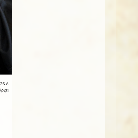
026 ὁ
άρχει