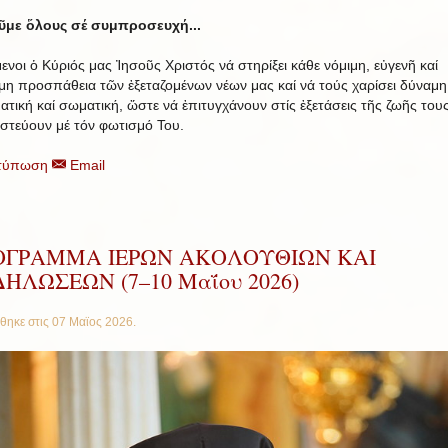
ῦμε ὅλους σέ συμπροσευχή...
ενοι ὁ Κύριός μας Ἰησοῦς Χριστός νά στηρίξει κάθε νόμιμη, εὐγενῆ καί
ιμη προσπάθεια τῶν ἐξεταζομένων νέων μας καί νά τούς χαρίσει δύναμη
ατική καί σωματική, ὥστε νά ἐπιτυγχάνουν στίς ἐξετάσεις τῆς ζωῆς τους
ιστεύουν μέ τόν φωτισμό Του.
τύπωση
Email
ΟΓΡΑΜΜΑ ΙΕΡΩΝ ΑΚΟΛΟΥΘΙΩΝ ΚΑΙ
ΗΛΩΣΕΩΝ (7–10 Μαΐου 2026)
θηκε στις
07 Μαϊος 2026
.