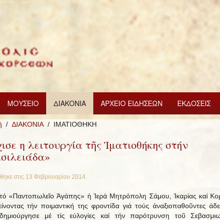
ΜΟΥΣΕΙΟ
ΔΙΑΚΟΝΙΑ
ΑΡΧΕΙΟ ΕΙΔΗΣΕΩΝ
ΕΚΔΟΣΕΙΣ
ή
ΔΙΑΚΟΝΙΑ
ΙΜΑΤΙΟΘΗΚΗ
ισε η λειτουργία τῆς Ἱματιοθήκης στήν
σιλειάδα»
θηκε στις
13 Φεβρουαρίου 2014
.
τό «Παντοπωλεῖο Ἀγάπης» ἡ Ἱερά Μητρόπολη Σάμου, Ἰκαρίας καί Κ
είνοντας τήν ποιμαντική της φροντίδα γιά τούς ἀναξιοπαθοῦντες ἀδ
δημιούργησε μέ τίς εὐλογίες καί τήν παρότρυνση τοῦ Σεβασμι