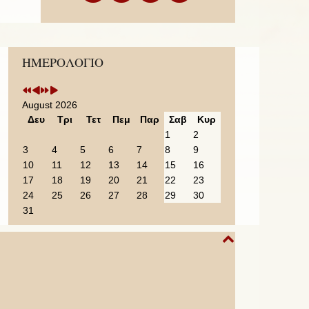
Previous
Previous
Next
Next
ΗΜΕΡΟΛΟΓΙΟ
Year
Month
Year
Month
August 2026
Δευ
Τρι
Τετ
Πεμ
Παρ
Σαβ
Κυρ
1
2
3
4
5
6
7
8
9
10
11
12
13
14
15
16
17
18
19
20
21
22
23
24
25
26
27
28
29
30
31