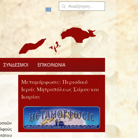
ΣΥΝΔΕΣΜΟΙ
ΕΠΙΚΟΙΝΩΝΙΑ
Μεταμόρφωσις: Περιοδικό
Ιεράς Μητροπόλεως Σάμου και
Ικαρίας
ορσεῶν
ελφούς
ωτάτου