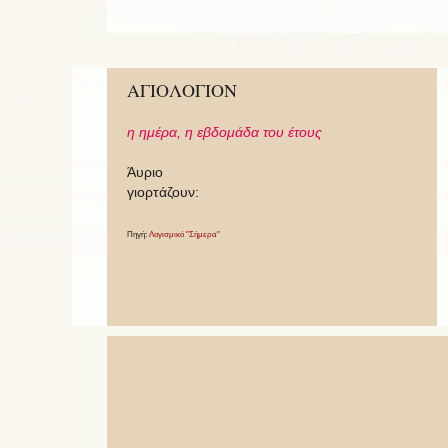
ΑΓΙΟΛΟΓΙΟΝ
η ημέρα,
η εβδομάδα του έτους
Άυριο
γιορτάζουν:
Πηγή:
Λογισμικό "Σήμερα"