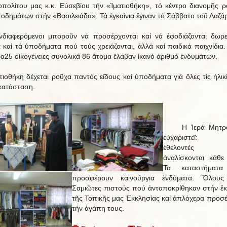
πολίτου μας κ.κ. Εὐσεβίου τήν «Ἱματιοθήκη», τό κέντρο διανομῆς 
ποδημάτων στήν «Βασιλειάδα». Τά ἐγκαίνια ἔγιναν τό Σάββατο τοῦ Λαζά
διαφερόμενοι μποροῦν νά προσέρχονται καί νά ἐφοδιάζονται δωρ
 καί τά ὑποδήματα πού τούς χρειάζονται, ἀλλά καί παιδικά παιχνίδια.
α25 οἰκογένειες συνολικά 86 ἄτομα ἔλαβαν ἱκανό ἀριθμό ἐνδυμάτων.
τιοθήκη δέχεται ροῦχα παντός εἴδους καί ὑποδήματα γιά ὅλες τίς ἡλικί
κατάσταση.
H Ἱερά Μητρ
εὐχαριστεῖ: 
ἐθελοντές
ἀναλίσκονται κάθε
Τα καταστήματ
προσφέρουν καινούργια ἐνδύματα. Ὅλους
Σαμιῶτες πιστούς πού ἀνταποκρίθηκαν στήν ἔ
τῆς Τοπικῆς μας Ἐκκλησίας καί ἀπλόχερα προσ
τήν ἀγάπη τους.