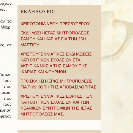
ρούχων
ρου.
ΕΚΔΗΛΩΣΕΙΣ
εάν τά
ΧΕΙΡΟΤΟΝΙΑ ΝΕΟΥ ΠΡΕΣΒΥΤΕΡΟΥ
 Μέχρι
ΕΚΔΗΛΩΣΗ ΙΕΡΑΣ ΜΗΤΡΟΠΟΛΕΩΣ
ΣΑΜΟΥ ΚΑΙ ΙΚΑΡΙΑΣ ΓΙΑ ΤΗΝ 25Η
ες, σέ
ΜΑΡΤΙΟΥ
ΧΡΙΣΤΟΥΓΕΝΝΙΑΤΙΚΕΣ ΕΚΔΗΛΩΣΕΙΣ
ΚΑΤΗΧΗΤΙΚΩΝ ΣΧΟΛΕΙΩΝ ΣΤΑ
ΑΚΡΙΤΙΚΑ ΝΗΣΙΑ ΤΗΣ ΣΑΜΟΥ ΤΗΣ
ΙΚΑΡΙΑΣ ΚΑΙ ΦΟΥΡΝΩΝ .
όπολη
Τούς
ΠΡΟΣΚΛΗΣΗ ΙΕΡΑΣ ΜΗΤΡΟΠΟΛΕΩΣ
 πού
ΓΙΑ ΤΗΝ ΚΟΠΗ ΤΗΣ ΑΓΙΟΒΑΣΙΛΟΠΙΤΑΣ
 μέρα.
ΧΡΙΣΤΟΥΓΕΝΝΙΑΤΙΚΕΣ ΕΟΡΤΕΣ ΤΩΝ
α πού
ΚΑΤΗΧΗΤΙΚΩΝ ΣΧΟΛΕΙΩΝ ΚΑΙ ΤΩΝ
 τούς
ΝΕΑΝΙΚΩΝ ΣΥΝΤΡΟΦΙΩΝ ΤΗΣ ΙΕΡΑΣ
κκληση
ΜΗΤΡΟΠΟΛΕΩΣ ΜΑΣ.
έφεραν