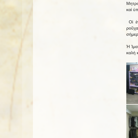
Μητρο
καί ὑ
Οἱ ἐν
ροῦχα
σήμερ
Ἡ Ἱμα
καλή 