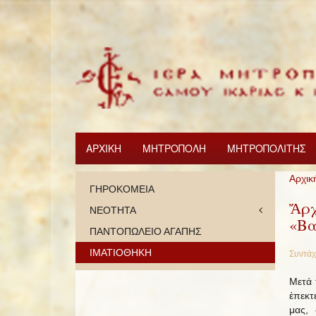
ΑΡΧΙΚΗ
ΜΗΤΡΟΠΟΛΗ
ΜΗΤΡΟΠΟΛΙΤΗΣ
Αρχικ
ΓΗΡΟΚΟΜΕΙΑ
Ἄρχ
ΝΕΟΤΗΤΑ
«Βα
ΠΑΝΤΟΠΩΛΕΙΟ ΑΓΑΠΗΣ
ΙΜΑΤΙΟΘΗΚΗ
Συντάχ
Μετά 
ἐπεκτ
μας, 