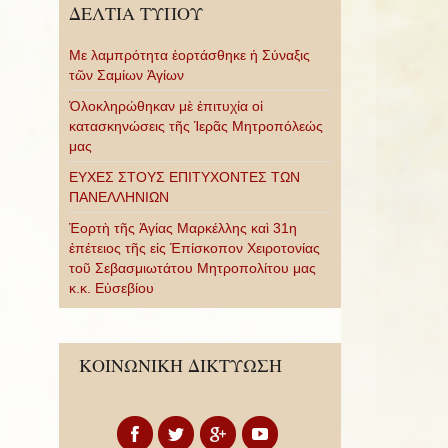
ΔΕΛΤΙΑ ΤΥΠΟΥ
Με λαμπρότητα ἑορτάσθηκε ἡ Σύναξις
τῶν Σαμίων Ἁγίων
Ὁλοκληρώθηκαν μὲ ἐπιτυχία οἱ
κατασκηνώσεις τῆς Ἱερᾶς Μητροπόλεώς
μας
ΕΥΧΕΣ ΣΤΟΥΣ ΕΠΙΤΥΧΟΝΤΕΣ ΤΩΝ
ΠΑΝΕΛΛΗΝΙΩΝ
Ἑορτὴ τῆς Ἁγίας Μαρκέλλης καὶ 31η
ἐπέτειος τῆς εἰς Ἐπίσκοπον Χειροτονίας
τοῦ Σεβασμιωτάτου Μητροπολίτου μας
κ.κ. Εὐσεβίου
ΚΟΙΝΩΝΙΚΗ ΔΙΚΤΥΩΣΗ