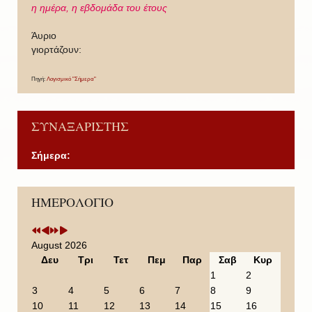
η ημέρα,
η εβδομάδα του έτους
Άυριο
γιορτάζουν:
Πηγή:
Λογισμικό "Σήμερα"
ΣΥΝΑΞΑΡΙΣΤΗΣ
Σήμερα:
P
P
N
N
ΗΜΕΡΟΛΟΓΙΟ
r
r
e
e
e
e
x
x
v
v
t
t
i
i
Y
M
August 2026
o
o
e
o
Δευ
Τρι
Τετ
Πεμ
Παρ
Σαβ
Κυρ
u
u
a
n
1
2
s
s
r
t
3
4
5
6
7
8
9
Y
M
h
10
11
12
13
14
15
16