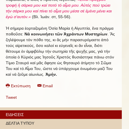
τροφή ἡ σάρκα μου καί ποτό τό αἷμα μου. Αὐτός πού τρώει
τήν σάρκα μου καί πίνει τό αἷμα μου μέσα σέ ἐμένα μένει και
ἐγώ σ’αυτόν.»
(Βλ. Ἰωάν. στ, 55-56).
Ἡ σήμερα ἑορταζομένη Ὁσία Μαρία ἡ Αἰγυπτία, ἕνα πράγμα
ποθοῦσε:
Νά κοινωνήσει τῶν Ἀχράντων Μυστηρίων
. Ἄς
ζηλέψουμε τόν πόθο της, κι ἄς μήν παρασυρόμαστε ἀπό
τούς αἱρετικούς, ὅσο καλοί κι εὐγενεῖς κι ἄν εἶναι, διότι
θέτουμε ἐν ἀμφιβόλῳ τήν σωτηρία τῆς ψυχῆς μας, γιά τήν
ὁποία ὁ Κύριός μας Ἰησοῦς Χριστός θυσιάστηκε πάνω στόν
Τίμιο Σταυρό καί μᾶς ἄφησε ὡς θησαυρό ἀτίμητο τό Σῶμα
Του καί τό Αἷμα Του, ὥστε νά ὑπάρχουμε ἑνωμένοι μαζί Του
καί νά ζοῦμε αἰωνίως.
Ἀμήν.
Εκτύπωση
Email
Tweet
ΕΙΔΗΣΕΙΣ
ΔΕΛΤΙΑ ΤΥΠΟΥ