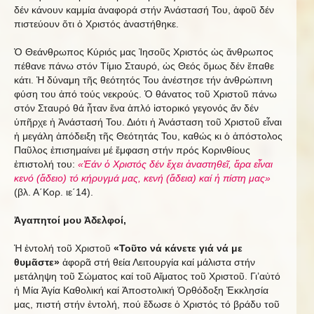
δέν κάνουν καμμία ἀναφορά στήν Ἀνάστασή Του, ἀφοῦ δέν
πιστεύουν ὅτι ὁ Χριστός ἀναστήθηκε.
Ὁ Θεάνθρωπος Κύριός μας Ἰησοῦς Χριστός ὡς ἄνθρωπος
πέθανε πάνω στόν Τίμιο Σταυρό, ὡς Θεός ὅμως δέν ἔπαθε
κάτι. Ἡ δύναμη τῆς θεότητός Του ἀνέστησε τήν ἀνθρώπινη
φύση του ἀπό τούς νεκρούς. Ὁ θάνατος τοῦ Χριστοῦ πάνω
στόν Σταυρό θά ἦταν ἕνα ἁπλό ἱστορικό γεγονός ἄν δέν
ὑπῆρχε ἡ Ἀνάστασή Του. Διότι ἡ Ἀνάσταση τοῦ Χριστοῦ εἶναι
ἡ μεγάλη ἀπόδειξη τῆς Θεότητάς Του, καθώς κι ὁ ἀπόστολος
Παῦλος ἐπισημαίνει μέ ἔμφαση στήν πρός Κορινθίους
ἐπιστολή του:
«Ἐάν ὁ Χριστός δέν ἔχει ἀναστηθεῖ, ἄρα εἶναι
κενό (ἄδειο) τό κήρυγμά μας, κενή (ἄδεια) καί ἡ πίστη μας»
(βλ. Α΄Κορ. ιε΄14).
Ἀγαπητοί μου Ἀδελφοί,
Ἡ ἐντολή τοῦ Χριστοῦ
«Τοῦτο νά κάνετε γιά νά με
θυμᾶστε»
ἀφορᾶ στή θεία Λειτουργία καί μάλιστα στήν
μετάληψη τοῦ Σώματος καί τοῦ Αἵματος τοῦ Χριστοῦ. Γι’αὐτό
ἡ Μία Ἁγία Καθολική καί Ἀποστολική Ὀρθόδοξη Ἐκκλησία
μας, πιστή στήν ἐντολή, πού ἔδωσε ὁ Χριστός τό βράδυ τοῦ