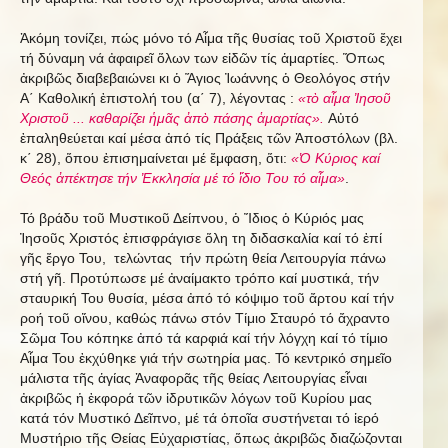
Ἀκόμη τονίζει, πώς μόνο τό Αἷμα τῆς θυσίας τοῦ Χριστοῦ ἔχει
τή δύναμη νά ἀφαιρεῖ ὅλων των εἰδῶν τίς ἁμαρτίες. Ὅπως
ἀκριβῶς διαβεβαιώνει κι ὁ Ἅγιος Ἰωάννης ὁ Θεολόγος στήν
Α΄ Καθολική ἐπιστολή του (α΄ 7), λέγοντας :
«τὸ αἷμα Ἰησοῦ
Χριστοῦ ... καθαρίζει ἡμᾶς ἀπὸ πάσης ἁμαρτίας».
Αὐτό
ἐπαληθεύεται καί μέσα ἀπό τίς Πράξεις τῶν Ἀποστόλων (βλ.
κ΄ 28), ὅπου ἐπισημαίνεται μέ ἔμφαση, ὅτι:
«Ὁ Κύριος καί
Θεός ἀπέκτησε τήν Ἐκκλησία μέ τό ἴδιο Του τό αἷμα»
.
Τό βράδυ τοῦ Μυστικοῦ Δείπνου, ὁ Ἴδιος ὁ Κύριός μας
Ἰησοῦς Χριστός ἐπισφράγισε ὅλη τη διδασκαλία καί τό ἐπί
γῆς ἔργο Του, τελώντας τήν πρώτη θεία Λειτουργία πάνω
στή γῆ. Προτύπωσε μέ ἀναίμακτο τρόπο καί μυστικά, τήν
σταυρική Του θυσία, μέσα ἀπό τό κόψιμο τοῦ ἄρτου καί τήν
ροή τοῦ οἴνου, καθώς πάνω στόν Τίμιο Σταυρό τό ἄχραντο
Σῶμα Του κόπηκε ἀπό τά καρφιά καί τήν λόγχη καί τό τίμιο
Αἷμα Του ἐκχύθηκε γιά τήν σωτηρία μας. Τό κεντρικό σημεῖο
μάλιστα τῆς ἁγίας Ἀναφορᾶς τῆς θείας Λειτουργίας εἶναι
ἀκριβῶς ἡ ἐκφορά τῶν ἱδρυτικῶν λόγων τοῦ Κυρίου μας
κατά τόν Μυστικό Δεῖπνο, μέ τά ὁποῖα συστήνεται τό ἱερό
Μυστήριο τῆς Θείας Εὐχαριστίας, ὅπως ἀκριβῶς διαζώζονται