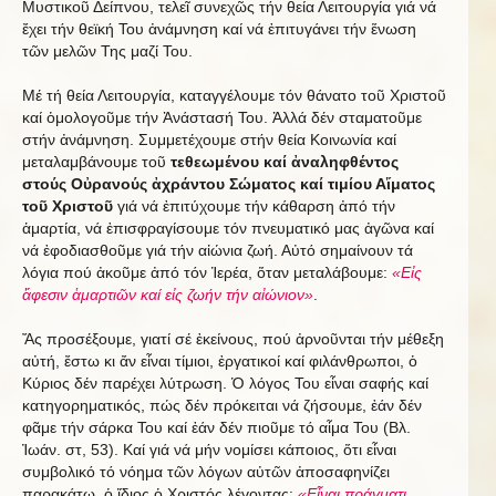
Μυστικοῦ Δείπνου, τελεῖ συνεχῶς τήν θεία Λειτουργία γιά νά
ἔχει τήν θεϊκή Του ἀνάμνηση καί νά ἐπιτυγάνει τήν ἕνωση
τῶν μελῶν Της μαζί Του.
Μέ τή θεία Λειτουργία, καταγγέλουμε τόν θάνατο τοῦ Χριστοῦ
καί ὁμολογοῦμε τήν Ἀνάστασή Του. Ἀλλά δέν σταματοῦμε
στήν ἀνάμνηση. Συμμετέχουμε στήν θεία Κοινωνία καί
μεταλαμβάνουμε τοῦ
τεθεωμένου καί ἀναληφθέντος
στούς Οὐρανούς ἀχράντου Σώματος καί τιμίου Αἵματος
τοῦ Χριστοῦ
γιά νά ἐπιτύχουμε τήν κάθαρση ἀπό τήν
ἁμαρτία, νά ἐπισφραγίσουμε τόν πνευματικό μας ἀγῶνα καί
νά ἐφοδιασθοῦμε γιά τήν αἰώνια ζωή. Αὐτό σημαίνουν τά
λόγια πού ἀκοῦμε ἀπό τόν Ἱερέα, ὅταν μεταλάβουμε:
«Εἰς
ἄφεσιν ἁμαρτιῶν καί εἰς ζωήν τήν αἰώνιον»
.
Ἄς προσέξουμε, γιατί σέ ἐκείνους, πού ἀρνοῦνται τήν μέθεξη
αὐτή, ἔστω κι ἄν εἶναι τίμιοι, ἐργατικοί καί φιλάνθρωποι, ὁ
Κύριος δέν παρέχει λύτρωση. Ὁ λόγος Του εἶναι σαφής καί
κατηγορηματικός, πώς δέν πρόκειται νά ζήσουμε, ἐάν δέν
φᾶμε τήν σάρκα Του καί ἐάν δέν πιοῦμε τό αἷμα Του (Βλ.
Ἰωάν. στ, 53). Καί γιά νά μήν νομίσει κάποιος, ὅτι εἶναι
συμβολικό τό νόημα τῶν λόγων αὐτῶν ἀποσαφηνίζει
παρακάτω, ὁ ἴδιος ὁ Χριστός λέγοντας:
«Εἶναι πράγματι