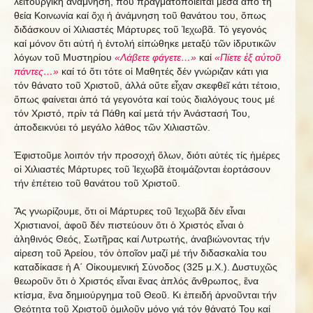
λειτουργική ἀνάμνηση, πού πραγματοποιεῖται μέσα ἀπό τη
θεία Κοινωνία καί ὄχι ἡ ἀνάμνηση τοῦ θανάτου του, ὅπως
διδάσκουν οἱ Χιλιαστές Μάρτυρες τοῦ Ἰεχωβᾶ. Τό γεγονός
καί μόνον ὅτι αὐτή ἡ ἐντολή εἰπώθηκε μεταξύ τῶν ἱδρυτικῶν
λόγων τοῦ Μυστηρίου
«Λάβετε φάγετε…»
καί
«Πίετε ἐξ αὐτοῦ
πάντες…»
καί τό ὅτι τότε οἱ Μαθητές δέν γνώριζαν κάτι για
τόν θάνατο τοῦ Χριστοῦ, ἀλλά οὔτε εἶχαν σκεφθεῖ κάτι τέτοιο,
ὅπως φαίνεται ἀπό τά γεγονότα καί τούς διαλόγους τους μέ
τόν Χριστό, πρίν τά Πάθη καί μετά τήν Ἀνάστασή Του,
ἀποδεικνύει τό μεγάλο λάθος τῶν Χιλιαστῶν.
Ἐφιστοῦμε λοιπόν τήν προσοχή ὅλων, διότι αὐτές τίς ἡμέρες
οἱ Χιλιαστές Μάρτυρες τοῦ Ἱεχωβᾶ ἐτοιμάζονται ἑορτάσουν
τήν ἐπέτειο τοῦ θανάτου τοῦ Χριστοῦ.
Ἄς γνωρίζουμε, ὅτι οἱ Μάρτυρες τοῦ Ἰεχωβᾶ δέν εἶναι
Χριστιανοί, ἀφοῦ δέν πιστεύουν ὅτι ὁ Χριστός εἶναι ὁ
ἀληθινός Θεός, Σωτῆρας καί Λυτρωτής, ἀναβιώνοντας τήν
αἱρεση τοῦ Ἀρείου, τόν ὁποῖον μαζί μέ τήν διδασκαλία του
καταδίκασε ἡ Α΄ Οἰκουμενική Σύνοδος (325 μ.Χ.). Δυστυχῶς
θεωροῦν ὅτι ὁ Χριστός εἶναι ἕνας ἁπλός ἄνθρωπος, ἕνα
κτίσμα, ἕνα δημιούργημα τοῦ Θεοῦ. Κι ἐπειδή ἀρνοῦνται τήν
Θεότητα τοῦ Χριστοῦ ὁμιλοῦν μόνο γιά τόν θάνατό Του καί