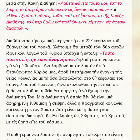
μέσα στήν Καινή Διαθήκη:
«Λάβετε φάγετε τοῦτο μοῦ ἐστι τό
Σῶμα, τό ὑπέρ ὑμῶν κλώμενον εἰς ἄφεσιν ἁμαρτιῶν»
καί
«Πίετε ἐξ αὐτοῦ πάντες, τοῦτο ἐστί τό Αἷμα μου, τό τῆς Καινῆς
Διαθήκης, τό ὑπέρ ὑμῶν καί πολλῶν ἐκχυνόμενον, εἰς ἄφεσιν
ἁμαρτιῶν»
.
ο
Διαβάζοντας τήν σχετική περιγραφή στό 22
κεφάλαιο τοῦ
Εὐαγγελίου τοῦ Λουκᾶ, βλέπουμε ὅτι μεταξύ τῶν δύο αὐτῶν
ἱδρυτικῶν λόγων τοῦ Κυρίου ὑπάρχει ἡ ἐντολή:
«Τοῦτο
ποιεῖτε εἰς τήν ἐμήν ἀνάμνησιν»,
δηλαδή αὐτό νά κάνετε
γιά νά μέ θυμᾶστε. Ἀντιλαμβανόμαστε λοιπόν ὅτι ὁ
Θεάνθρωπος Κύριός μας, ἀφοῦ ἐπεσήμανε τήν ἀνάγκη τῆς
ο
θείας Κοινωνίας μέ τά ὅσα διασώζονται στό 6
κεφάλαιο τοῦ
Εὐαγγελίου τοῦ Ἰωάννου, δίνει ἀκολούθως τήν ἐντολή σέ
ἐμᾶς νά τελοῦμε τη θεία Λειτουργία γιά νά ἔχουμε τήν
ἀνάμνησή Του. Μιά ἀνάμνηση ἡ ὁποία δέν θά εἶναι μιά
ἀφηρημένη ἐνθύμιση ἤ σκέψη, ἀλλά ἡ πραγματική κοινωνία
καί ἕνωση μέ τόν Χριστό. Αὐτή εἶναι καί ἡ βασική καί
εἰδοποιός διαφορά τῆς Ἐκκλησίας ὡς Σώματος τοῦ Χριστοῦ,
μέ τίς θρησκεῖες τοῦ κόσμου.
Ἡ ὀρθή ἑρμηνεία λοιπόν τῆς ἀνάμνησης τοῦ Χριστοῦ εἶναι ἡ