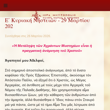
Ε΄ Κυριακή Νηστειῶν - 29 Μαρτίου
202
Συντάχθηκε στις
26 Μαρτίου 2026
.
«Ἡ Μετάληψη τῶν Ἀχράντων Μυστηρίων εἶναι ἡ
πραγματική ἀνάμνηση τοῦ Χριστοῦ»
Ἀγαπητοί μου Ἀδελφοί,
Στό σημερινό ἀποστολικό ἀνάγνωσμα, ἀπό τό ἕνατο
κεφάλαιο τῆς Πρός Ἑβραίους Ἐπιστολῆς, ἀκούσαμε τόν
Ἀπόστολο Παῦλο, νά ἐξηγεῖ ὅτι ὁ Χριστός, ὡς Μέγας
Ἀρχιερέας, σέ ἀντίθεση μέ τούς μέχρι τότε Ἀρχιερεῖς τοῦ
Νόμου τῆς Παλαιᾶς Διαθήκης, δέν χρησιμοποίησε αἷμα
θυσιασθέντων ζώων, γιά τήν κάθαρση τῶν ἀνθρώπων ἀπό
τήν ἁμαρτία, ἀλλά θυσιάσθηκε ὁ Ἴδιος πάνω στόν Σταυρό
μιά γιά πάντα, ὥστε μέ τό τίμιο Αἷμα Του μᾶς λύτρωσε ἀπό
τήν ἁμαρτία. Καί τοῦτο ὄχι προσωρινά, ἀλλά αἰώνια.