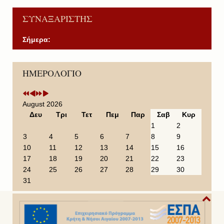
ΣΥΝΑΞΑΡΙΣΤΗΣ
Σήμερα:
P
P
N
N
ΗΜΕΡΟΛΟΓΙΟ
r
r
e
e
e
e
x
x
v
v
t
t
i
i
Y
M
August 2026
o
o
e
o
Δευ
Τρι
Τετ
Πεμ
Παρ
Σαβ
Κυρ
u
u
a
n
1
2
s
s
r
t
3
4
5
6
7
8
9
Y
M
h
10
11
12
13
14
15
16
e
o
17
18
19
20
21
22
23
a
n
24
25
26
27
28
29
30
r
t
31
h