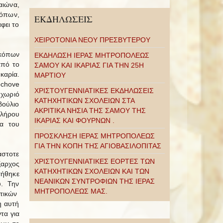
αιώνα,
κόπων,
ΕΚΔΗΛΩΣΕΙΣ
φει το
ΧΕΙΡΟΤΟΝΙΑ ΝΕΟΥ ΠΡΕΣΒΥΤΕΡΟΥ
σκόπων
ΕΚΔΗΛΩΣΗ ΙΕΡΑΣ ΜΗΤΡΟΠΟΛΕΩΣ
από το
ΣΑΜΟΥ ΚΑΙ ΙΚΑΡΙΑΣ ΓΙΑ ΤΗΝ 25Η
καρία.
ΜΑΡΤΙΟΥ
ochove
ΧΡΙΣΤΟΥΓΕΝΝΙΑΤΙΚΕΣ ΕΚΔΗΛΩΣΕΙΣ
 χωριό
ΚΑΤΗΧΗΤΙΚΩΝ ΣΧΟΛΕΙΩΝ ΣΤΑ
βούλιο
ΑΚΡΙΤΙΚΑ ΝΗΣΙΑ ΤΗΣ ΣΑΜΟΥ ΤΗΣ
κλήρου
ΙΚΑΡΙΑΣ ΚΑΙ ΦΟΥΡΝΩΝ .
τα του
ΠΡΟΣΚΛΗΣΗ ΙΕΡΑΣ ΜΗΤΡΟΠΟΛΕΩΣ
ΓΙΑ ΤΗΝ ΚΟΠΗ ΤΗΣ ΑΓΙΟΒΑΣΙΛΟΠΙΤΑΣ
άστοτε
ΧΡΙΣΤΟΥΓΕΝΝΙΑΤΙΚΕΣ ΕΟΡΤΕΣ ΤΩΝ
αρχος
ΚΑΤΗΧΗΤΙΚΩΝ ΣΧΟΛΕΙΩΝ ΚΑΙ ΤΩΝ
ήθηκε
ΝΕΑΝΙΚΩΝ ΣΥΝΤΡΟΦΙΩΝ ΤΗΣ ΙΕΡΑΣ
υ. Την
ΜΗΤΡΟΠΟΛΕΩΣ ΜΑΣ.
στικών
η αυτή
τα για