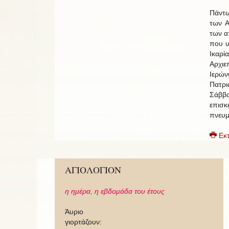
Πάντω
των Α
των α
που υ
Ικαρί
Αρχι
Ιερών
Πατρι
Σάββα
επισ
πνευμ
Εκ
ΑΓΙΟΛΟΓΙΟΝ
η ημέρα,
η εβδομάδα του έτους
Άυριο
γιορτάζουν: