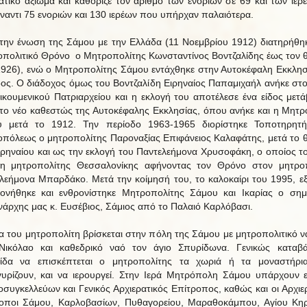
ρατικό αξίωμα και καθόριζε τον αριθμό των ενοριών σε 69 και των ιερ
έναντι 75 ενοριών και 130 ιερέων που υπήρχαν παλαιότερα.
την ένωση της Σάμου με την Ελλάδα (11 Νοεμβρίου 1912) διατηρήθη
πολιτικό Θρόνο ο Μητροπολίτης Κωνσταντίνος Βοντζαλίδης έως τον 
1926), ενώ ο Μητροπολίτης Σάμου εντάχθηκε στην Αυτοκέφαλη Εκκλησ
ος. Ο διάδοχος όμως του Βοντζαλίδη Ειρηναίος Παπαμιχαήλ ανήκε στο
ικουμενικού Πατριαρχείου και η εκλογή του αποτέλεσε ένα είδος μετ
το νέο καθεστώς της Αυτοκέφαλης Εκκλησίας, όπου ανήκε και η Μητ
υ μετά το 1912. Την περίοδο 1963-1965 διορίστηκε Τοποτηρητή
πόλεως ο μητροπολίτης Παροναξίας Επιφάνειος Καλαφάτης, μετά το 
ιρηναίου και ως την εκλογή του Παντελεήμονα Χρυσοφάκη, ο οποίος τ
γη μητροπολίτης Θεσσαλονίκης αφήνοντας τον Θρόνο στον μητρο
λεήμονα Μπαρδάκο. Μετά την κοίμησή του, το καλοκαίρι του 1995, εξ
τονήθηκε και ενθρονίστηκε Μητροπολίτης Σάμου και Ικαρίας ο σημ
νάρχης μας κ. Ευσέβιος, Σάμιος από το Παλαιό Καρλόβασι.
α του μητροπολίτη βρίσκεται στην πόλη της Σάμου με μητροπολιτικό ν
Νικόλαο και καθεδρικό ναό τον άγιο Σπυρίδωνα. Γενικώς καταβά
τίδα να επισκέπτεται ο μητροπολίτης τα χωριά ή τα μοναστήρι
υρίζουν, και να ιερουργεί. Στην Ιερά Μητρόπολη Σάμου υπάρχουν 
συγκελλεύων και Γενικός Αρχιερατικός Επίτροπος, καθώς και οι Αρχιερ
οποι Σάμου, Καρλοβασίων, Πυθαγορείου, Μαραθοκάμπου, Αγίου Κη