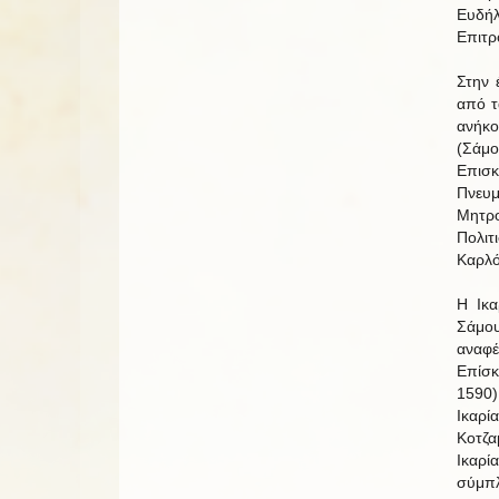
Ευδή
Επιτρ
Στην 
από τ
ανήκο
(Σάμο
Επισ
Πνευ
Μητρο
Πολιτ
Καρλό
Η Ικα
Σάμου
αναφέ
Επίσκ
1590)
Ικαρ
Κοτζα
Ικαρί
σύμπλ