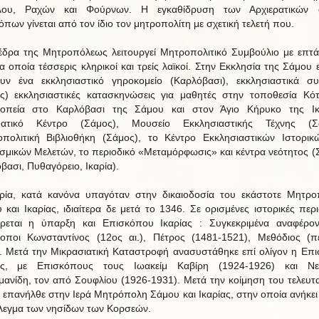
λου, Ραχών και Φούρνων. Η εγκαθίδρυση των Αρχιερατικών 
όπων γίνεται από τον ίδιο τον μητροπολίτη με σχετική τελετή που.
έδρα της Μητροπόλεως λειτουργεί Μητροπολιτικό Συμβούλιο με επτά
α οποία τέσσερις κληρικοί και τρείς λαϊκοί. Στην Εκκλησία της Σάμου 
υν ένα εκκλησιαστικό γηροκομείο (Καρλόβασι), εκκλησιαστικά συ
ς) εκκλησιαστικές κατασκηνώσεις για μαθητές στην τοποθεσία Κότ
κοπεία στο Καρλόβασι της Σάμου και στον Άγιο Κήρυκο της Ικα
ματικό Κέντρο (Σάμος), Μουσείο Εκκλησιαστικής Τέχνης (Σά
πολιτική Βιβλιοθήκη (Σάμος), το Κέντρο Εκκλησιαστικών Ιστορικ
ισμικών Μελετών, το περιοδικό «Μεταμόρφωσις» και κέντρα νεότητος (
βασι, Πυθαγόρειο, Ικαρία).
ρία, κατά κανόνα υπαγόταν στην δικαιοδοσία του εκάστοτε Μητρο
 και Ικαρίας, ιδιαίτερα δε μετά το 1346. Σε ορισμένες ιστορικές περ
ρεται η ύπαρξη και Επισκόπου Ικαρίας : Συγκεκριμένα αναφέρον
οποι Κωνσταντίνος (12ος αι.), Πέτρος (1481-1521), Μεθόδιος (π
. Μετά την Μικρασιατική Καταστροφή ανασυστάθηκε επί ολίγον η Επ
ίας, με Επισκόπους τους Ιωακείμ Καβίρη (1924-1926) και Νε
μανίδη, τον από Σουφλίου (1926-1931). Μετά την κοίμηση του τελευτα
α επανήλθε στην Ιερά Μητρόπολη Σάμου και Ικαρίας, στην οποία ανήκει 
εγμα των νησίδων των Κορσεών.