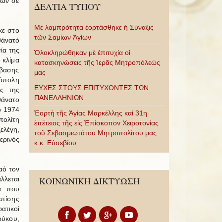
έων σε
ΔΕΛΤΙΑ ΤΥΠΟΥ
Με λαμπρότητα ἑορτάσθηκε ἡ Σύναξις
κε στο
τῶν Σαμίων Ἁγίων
θάνατό
ία της
Ὁλοκληρώθηκαν μὲ ἐπιτυχία οἱ
 κλίμα
κατασκηνώσεις τῆς Ἱερᾶς Μητροπόλεώς
άβασης
μας
ρόπολη
ΕΥΧΕΣ ΣΤΟΥΣ ΕΠΙΤΥΧΟΝΤΕΣ ΤΩΝ
ς της
ΠΑΝΕΛΛΗΝΙΩΝ
θάνατο
ο 1974
Ἑορτὴ τῆς Ἁγίας Μαρκέλλης καὶ 31η
πολίτη
ἐπέτειος τῆς εἰς Ἐπίσκοπον Χειροτονίας
ελέγη,
τοῦ Σεβασμιωτάτου Μητροπολίτου μας
ερινός
κ.κ. Εὐσεβίου
αό τον
λλεται
ΚΟΙΝΩΝΙΚΗ ΔΙΚΤΥΩΣΗ
α που
επίσης
ατικοί
ρύκου,