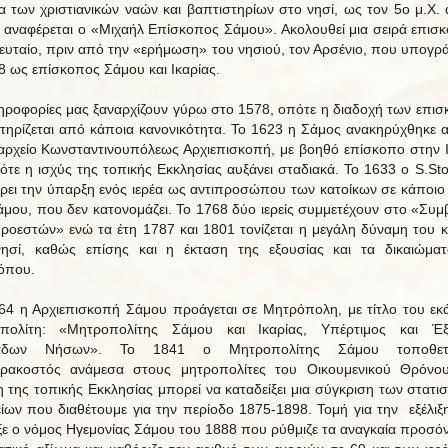
ια των χριστιανικών ναών και βαπτιστηρίων στο νησί, ως τον 5ο μ.Χ. 
 αναφέρεται ο «Μιχαήλ Επίσκοπος Σάμου». Ακολουθεί μια σειρά επισ
λευταίο, πριν από την «ερήμωση» του νησιού, τον Αρσένιο, που υπογρά
8 ως επίσκοπος Σάμου και Ικαρίας.
ηροφορίες μας ξαναρχίζουν γύρω στο 1578, οπότε η διαδοχή των επι
τηρίζεται από κάποια κανονικότητα. Το 1623 η Σάμος ανακηρύχθηκε 
αρχείο Κωνσταντινουπόλεως Αρχιεπισκοπή, με βοηθό επίσκοπο στην Ι
ότε η ισχύς της τοπικής Εκκλησίας αυξάνει σταδιακά. Το 1633 ο S.St
ρει την ύπαρξη ενός ιερέα ως αντιπροσώπου των κατοίκων σε κάποιο
άμου, που δεν κατονομάζει. Το 1768 δύο ιερείς συμμετέχουν στο «Συμ
ροεστών» ενώ τα έτη 1787 και 1801 τονίζεται η μεγάλη δύναμη του 
ησί, καθώς επίσης και η έκταση της εξουσίας και τα δικαιώμα
όπου.
64 η Αρχιεπισκοπή Σάμου προάγεται σε Μητρόπολη, με τίτλο του εκ
οπολίτη: «Μητροπολίτης Σάμου και Ικαρίας, Υπέρτιμος και Έξ
άδων Νήσων». Το 1841 ο Μητροπολίτης Σάμου τοποθετ
ρακοστός ανάμεσα στους μητροπολίτες του Οικουμενικού Θρόνο
ξη της τοπικής Εκκλησίας μπορεί να καταδείξει μια σύγκριση των στατι
είων που διαθέτουμε για την περίοδο 1875-1898. Τομή για την εξέλιξ
ε ο νόμος Ηγεμονίας Σάμου του 1888 που ρύθμιζε τα αναγκαία προσόν