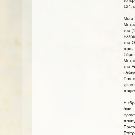
το ιε
124, 
Μετά 
Μητρο
του (
Ελλάδ
του Ο
προς 
Σάμο
Μητρο
του Ε
εξελέ
Παντε
χειρο
ποιμε
Η έδρ
άγιο 
φρον
πανηγ
Πρωτο
Επίτρ