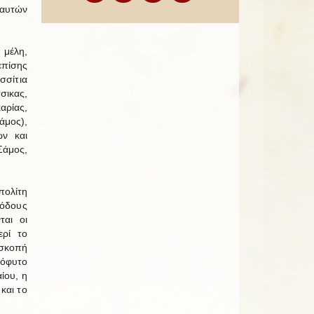
αυτών
 μέλη,
επίσης
σσίτια
σικας,
ρίας,
μος),
ών και
Σάμος,
πολίτη
ιόδους
ται οι
ερί το
ισκοπή
όφυτο
ίου, η
και το