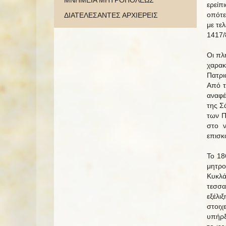
ΜΝΗΜΕΙΑ ΜΗΤΡΟΠΟΛΕΩΣ
ερείπ
οπότε
ΔΙΑΤΕΛΕΣΑΝΤΕΣ ΑΡΧΙΕΡΕΙΣ
με τε
1417/
Οι πλ
χαρακ
Πατρι
Από τ
αναφέ
της Σ
των Π
στο ν
επισκ
Το 18
μητρ
Κυκλ
τεσσα
εξέλι
στοιχ
υπήρξ