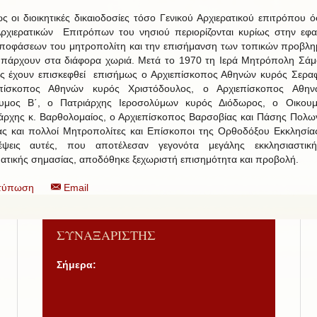
ς οι διοικητικές δικαιοδοσίες τόσο Γενικού Αρχιερατικού επιτρόπου ό
ρχιερατικών Επιτρόπων του νησιού περιορίζονται κυρίως στην εφ
ποφάσεων του μητροπολίτη και την επισήμανση των τοπικών προβλ
πάρχουν στα διάφορα χωριά. Μετά το 1970 τη Ιερά Μητρόπολη Σάμ
ας έχουν επισκεφθεί επισήμως ο Αρχιεπίσκοπος Αθηνών κυρός Σεραφ
επίσκοπος Αθηνών κυρός Χριστόδουλος, ο Αρχιεπίσκοπος Αθην
υμος Β΄, ο Πατριάρχης Ιεροσολύμων κυρός Διόδωρος, ο Οικουμ
άρχης κ. Βαρθολομαίος, ο Αρχιεπίσκοπος Βαρσοβίας και Πάσης Πολων
ς και πολλοί Μητροπολίτες και Επίσκοποι της Ορθοδόξου Εκκλησίας
κέψεις αυτές, που αποτέλεσαν γεγονότα μεγάλης εκκλησιαστική
ατικής σημασίας, αποδόθηκε ξεχωριστή επισημότητα και προβολή.
τύπωση
Email
ΣΥΝΑΞΑΡΙΣΤΗΣ
Σήμερα: