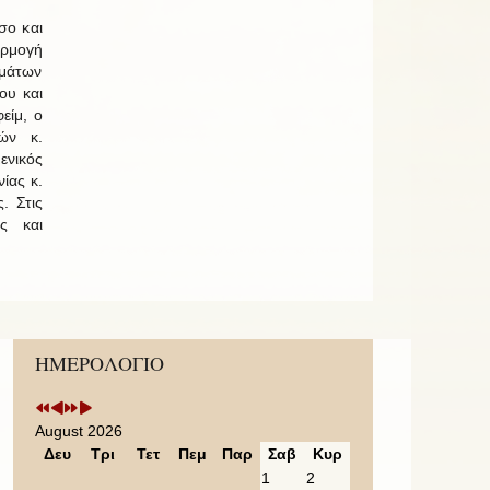
σο και
αρμογή
ημάτων
ου και
είμ, ο
ών κ.
ενικός
ίας κ.
. Στις
ς και
Previous
Previous
Next
Next
ΗΜΕΡΟΛΟΓΙΟ
Year
Month
Year
Month
August 2026
Δευ
Τρι
Τετ
Πεμ
Παρ
Σαβ
Κυρ
1
2