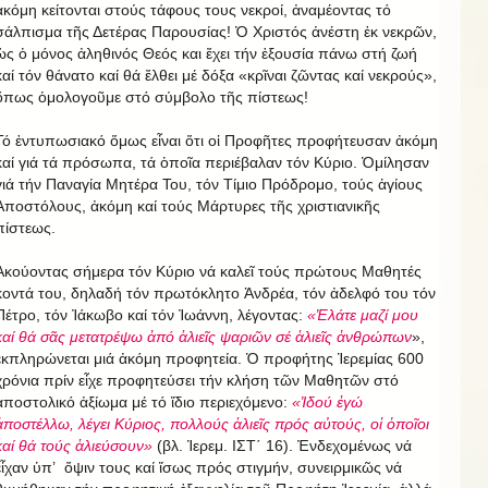
ἀκόμη κείτονται στούς τάφους τους νεκροί, ἀναμέοντας τό
σάλπισμα τῆς Δετέρας Παρουσίας! Ὁ Χριστός ἀνέστη ἐκ νεκρῶν,
ὡς ὁ μόνος ἀληθινός Θεός και ἔχει τήν ἐξουσία πάνω στή ζωή
καί τόν θάνατο καί θά ἔλθει μέ δόξα «κρῖναι ζῶντας καί νεκρούς»,
ὅπως ὁμολογοῦμε στό σύμβολο τῆς πίστεως!
Τό ἐντυπωσιακό ὅμως εἶναι ὅτι οἱ Προφῆτες προφήτευσαν ἀκόμη
καί γιά τά πρόσωπα, τά ὁποῖα περιέβαλαν τόν Κύριο. Ὁμίλησαν
γιά τήν Παναγία Μητέρα Του, τόν Τίμιο Πρόδρομο, τούς ἁγίους
Ἀποστόλους, ἀκόμη καί τούς Μάρτυρες τῆς χριστιανικῆς
πίστεως.
Ἀκούοντας σήμερα τόν Κύριο νά καλεῖ τούς πρώτους Μαθητές
κοντά του, δηλαδή τόν πρωτόκλητο Ἀνδρέα, τόν ἀδελφό του τόν
Πέτρο, τόν Ἰάκωβο καί τόν Ἰωάννη, λέγοντας:
«Ἐλάτε μαζί μου
καί θά σᾶς μετατρέψω ἀπό ἁλιεῖς ψαριῶν σέ ἁλιεῖς ἀνθρώπων
»,
ἐκπληρώνεται μιά ἀκόμη προφητεία. Ὁ προφήτης Ἱερεμίας 600
χρόνια πρίν εἶχε προφητεύσει τήν κλήση τῶν Μαθητῶν στό
ἀποστολικό ἀξίωμα μέ τό ἴδιο περιεχόμενο:
«Ἰδού ἐγώ
ἀποστέλλω, λέγει Κύριος, πολλούς ἁλιεῖς πρός αὐτούς, οἱ ὁποῖοι
καί θά τούς ἁλιεύσουν»
(βλ. Ἱερεμ. ΙΣΤ΄ 16). Ἐνδεχομένως νά
εἶχαν ὑπ’ ὄψιν τους καί ἴσως πρός στιγμήν, συνειρμικῶς νά