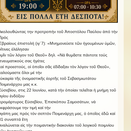
Ἀκολουθώντας την προτροπήν τοῦ Ἀποστόλου Παύλου ἀπό τήν
Πρός
Ἑβραίους ἐπιστολή (ιγ΄7): «Μνημονεύετε τῶν ἡγουμένων ὑμῶν,
οἵτινες ἐλάλησαν
ὑμῖν τῶν λόγον τοῦ Θεοῦ» δηλ. «Νά θυμᾶστε πάντοτε τούς
πνευματικούς σας ἡγέτες
καί προεστούς, οἱ ὁποῖοι σᾶς ἐδίδαξαν τὸν λόγον τοῦ Θεοῦ»,
καλούμαστε ὅλοι μέ τήν
εὐκαιρία τῆς ὀνομαστικῆς ἑορτῆς τοῦ Σεβασμιωτάτου
Ποιμενάρχου μας κ.κ.
Εὐσεβίου, στις 22 Ιουνίου, κατά τήν ὁποίαν τελεῖται ἡ μνήμη τοῦ
ἁγίου ἐνδόξου
ἱερομάρτυρος Εὐσεβίου, Ἐπισκόπου Σαμοσάτων, νά
ἐκφράσουμε την τιμή καί τήν
ἀγάπη μας πρός τόν σεπτόν Ποιμενάρχη μας, ὁ ὁποῖος ἐδῶ καί
31 συναπτά ἔτη
ἀναλώνεται εἰς τὴν ποιμαντικήν διακονίαν τοῦ λογικοῦ ποιμνίου
τῶν ἀκριτικῶν μας