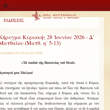
ΕΙΔΗΣΕΙΣ
Κήρυγμα Κυριακής 28 Ἰουνίου 2026 - Δ΄
Ματθαίου (Ματθ. η΄ 5-13)
Συντάχθηκε στις
25 Ιουνίου 2026
.
«Τά παιδιά τῆς Βασιλείας τοῦ Θεοῦ»
Ἀγαπητοί μου Ἀδελφοί
Σέ συνέχεια τῆς προηγούμενης Κυριακῆς, κατά τήν ὁποία ὁ Κύριος
μᾶς ἐπεσήμανε νά ζητοῦμε πρῶτα καί πάνω ἀπ’ὅλα τήν Βασιλεία τοῦ
Θεοῦ καί τήν δικαιοσύνη Του, σήμερα ὁ Κύριος μᾶς τόνισε ὅτι ἡ
Βασιλεία τοῦ Θεοῦ εἶναι κληρονομιά ὅλων τῶν ἀνθρώπων. Ἀνέφερε
πώς οἱ ἐκλεκτοί μέτοχοί Της ἀναδεικνύονται ὄχι σύμφωνα μέ τόν
τόπο, πού γεννήθηκαν ἤ τόν χρόνο πού ἔζησαν, ἀλλά μέ τό ἄν ἡ καρδιά