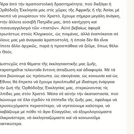
Πέρα ἀπό τήν ἱεραποστολική δραστηριότητα, πού διεξάγει ἡ
Ὀρθόδοξη Ἐκκλησία μας στίς χῶρες τῆς Ἀφρικῆς ἤ τῆς Ἀσίας μέ
σκοπό νά γνωρίσουν τόν Χριστό, ἔχουμε σήμερα μεγάλη ἀνάγκη,
στήν ἄλλοτε εὐσεβῆ Πατρίδα μας, ἀπό κατήχηση καί
ἐπανευαγγελισμό τῶν «πιστῶν». Αὐτό βεβαίως ἀφορᾶ
πρωτίστως στούς Κληρικούς, ὡς ποιμένες, ἀλλά ἐναπόκειται σέ
ὅλους μας μιά ἀναγκαία ἱεραποστολή, ἡ ὁποία δέν θά εἶναι
τίποτε ἄλλο ἀρχικῶς, παρά ἡ προσπάθεια νά ζοῦμε, ὅπως θέλει
ὁ Θεός.
Δυστυχῶς στά θέματα τῆς ἐκκλησιαστικῆς μας ζωῆς,
παρατηρεῖται τελευταῖα ἔντονη ἀπαξίωση καί ἀδιαφορία. Μέ τά
ὅσα βιώνουμε ὡς πρόσωπα, ὡς οἰκογένεια, ὡς κοινωνία καί ὡς
Ἔθνος θά ἔπρεπε νά ἔχουμε ἐγκολπωθεῖ μέ ἰδιαίτερη ἐνάργεια
τήν ζωή τῆς Ὀρθόδοξης Ἐκκλησίας μας, στερεώνοντας τίς
ἐλπίδες μας στόν Χριστό. Μέσα σέ αὐτήν τήν ἀκαταστασία, πού
βιώνουμε σέ ὅλα σχεδόν τά ἐπίπεδα τῆς ζωῆς μας, ὀφείλαμε νά
προσευχόμαστε περισσότερο, νά νηστεύουμε καλύτερα, νά
διαβάζουμε μέ πόθο τό ἅγιο Εὐαγγέλιο, νά ἐξομολογούμαστε
εἰλικρινέστερα, νά ἐκκλησιαζώμαστε καί νά κοινωνοῦμε
τακτικώτερα.