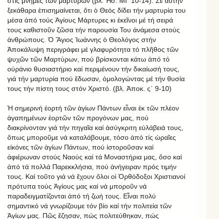
στίς μνῆμες τῶν μαρτύρων (βλ. Ἠσ. ΜΓ 10-14). Σέ αὐτήν
ξεκάθαρα ἐπισημαίνεται, ὅτι ὁ Θεός δίδει τήν μαρτυρία του
μέσα ἀπό τούς Ἁγίους Μάρτυρες κι ἐκεῖνοι μέ τή σειρά
τους καθιστοῦν ζῶσα τήν παρουσία Του ἀνάμεσα στούς
ἀνθρώπους. Ὁ Ἅγιος Ἰωάννης ὁ Θεολόγος στήν
Ἀποκάλυψη περιγράφει μέ γλαφυρότητα τό πλῆθος τῶν
ψυχῶν τῶν Μαρτύρων, πού βρίσκονται κάτω ἀπό τό
οὐράνιο θυσιαστήριο καί περιμένουν τήν δικαίωσή τους,
γιά τήν μαρτυρία πού ἔδωσαν, ὁμολογώντας μέ τήν θυσία
τους τήν πίστη τους στόν Χριστό. (βλ. Ἀποκ. ς΄ 9-10)
Ἡ σημερινή ἑορτή τῶν ἁγίων Πάντων εἶναι ἐκ τῶν πλέον
ἀγαπημένων ἑορτῶν τῶν προγόνων μας, πού
διακρίνονταν γιά τήν πηγαῖα καί ἀσύγκριτη εὐλάβειά τους,
ὅπως μποροῦμε νά καταλάβουμε, τόσο ἀπό τίς ὡραῖες
εἰκόνες τῶν ἁγίων Πάντων, πού ἱστοροῦσαν καί
ἀφιέρωναν στούς Ναούς καί τά Μοναστήρια μας, ὅσο καί
ἀπό τά πολλά Παρεκκλήσια, πού ἀνήγειραν πρός τιμήν
τους. Καί τοῦτο γιά νά ἔχουν ὅλοι οἱ Ὀρθόδοξοι Χριστιανοί
πρότυπα τούς Ἁγίους μας καί νά μποροῦν νά
παραδειγματίζονται ἀπό τή ζωή τους. Εἶναι πολύ
σημαντικό νά γνωρίζουμε τόν βίο καί τήν πολιτεία τῶν
Ἁγίων μας. Πῶς ἔζησαν, πώς πολιτεύθηκαν, πώς