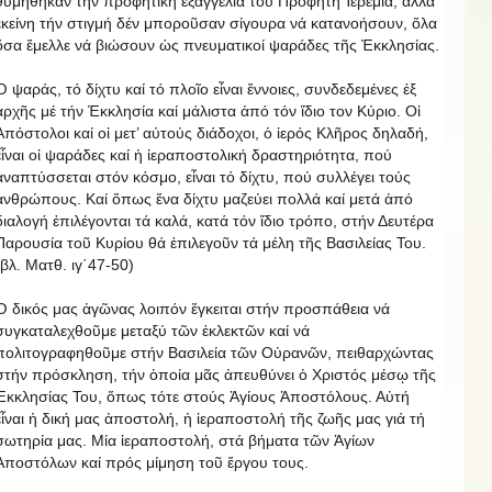
θυμήθηκαν τήν προφητική ἐξαγγελία τοῦ Προφήτη Ἱερεμία, ἀλλά
ἐκείνη τήν στιγμή δέν μποροῦσαν σίγουρα νά κατανοήσουν, ὅλα
ὅσα ἔμελλε νά βιώσουν ὡς πνευματικοί ψαράδες τῆς Ἐκκλησίας.
Ὁ ψαράς, τό δίχτυ καί τό πλοῖο εἶναι ἔννοιες, συνδεδεμένες ἐξ
ἀρχῆς μέ τήν Ἐκκλησία καί μάλιστα ἀπό τόν ἴδιο τον Κύριο. Οἱ
Ἀπόστολοι καί οἱ μετ’ αὐτούς διάδοχοι, ὁ ἱερός Κλῆρος δηλαδή,
εἶναι οἱ ψαράδες καί ἡ ἱεραποστολική δραστηριότητα, πού
ἀναπτύσσεται στόν κόσμο, εἶναι τό δίχτυ, πού συλλέγει τούς
ἀνθρώπους. Καί ὅπως ἕνα δίχτυ μαζεύει πολλά καί μετά ἀπό
διαλογή ἐπιλέγονται τά καλά, κατά τόν ἴδιο τρόπο, στήν Δευτέρα
Παρουσία τοῦ Κυρίου θά ἐπιλεγοῦν τά μέλη τῆς Βασιλείας Του.
(βλ. Ματθ. ιγ΄47-50)
Ὁ δικός μας ἀγῶνας λοιπόν ἔγκειται στήν προσπάθεια νά
συγκαταλεχθοῦμε μεταξύ τῶν ἐκλεκτῶν καί νά
πολιτογραφηθοῦμε στήν Βασιλεία τῶν Οὐρανῶν, πειθαρχώντας
στήν πρόσκληση, τήν ὁποία μᾶς ἀπευθύνει ὁ Χριστός μέσῳ τῆς
Ἐκκλησίας Του, ὅπως τότε στούς Ἁγίους Ἀποστόλους. Αὐτή
εἶναι ἡ δική μας ἀποστολή, ἡ ἱεραποστολή τῆς ζωῆς μας γιά τή
σωτηρία μας. Μία ἱεραποστολή, στά βήματα τῶν Ἁγίων
Ἀποστόλων καί πρός μίμηση τοῦ ἔργου τους.