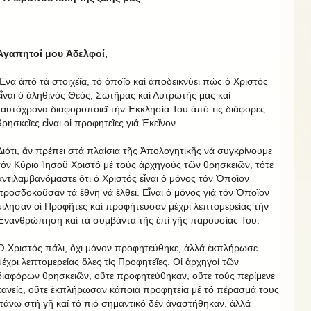
Ἀγαπητοί μου Ἀδελφοί,
Ἕνα ἀπό τά στοιχεῖα, τό ὁποῖο καί ἀποδεικνύει πώς ὁ Χριστός
εἶναι ὁ ἀληθινός Θεός, Σωτῆρας καί Λυτρωτής μας καί
ταυτόχρονα διαφοροποιεῖ τήν Ἐκκλησία Του ἀπό τίς διάφορες
θρησκεῖες εἶναι οἱ προφητεῖες γιά Ἐκεῖνον.
Διότι, ἄν πρέπει στά πλαίσια τῆς Ἀπολογητικῆς νά συγκρίνουμε
τόν Κύριο Ἰησοῦ Χριστό μέ τούς ἀρχηγούς τῶν θρησκειῶν, τότε
ἀντιλαμβανόμαστε ὅτι ὁ Χριστός εἶναι ὁ μόνος τόν Ὁποῖον
προσδοκοῦσαν τά ἔθνη νά ἔλθει. Εἶναι ὁ μόνος γιά τόν Ὁποῖον
μίλησαν οἱ Προφῆτες καί προφήτευσαν μέχρι λεπτομερείας τήν
Ἐνανθρώπηση καί τά συμβάντα τῆς ἐπί γῆς παρουσίας Του.
Ὁ Χριστός πάλι, ὄχι μόνον προφητεύθηκε, ἀλλά ἐκπλήρωσε
μέχρι λεπτομερείας ὅλες τίς Προφητεῖες. Οἱ ἀρχηγοί τῶν
διαφόρων θρησκειῶν, οὔτε προφητεύθηκαν, οὔτε τούς περίμενε
κανείς, οὔτε ἐκπλήρωσαν κάποια προφητεία μέ τό πέρασμά τους
πάνω στή γῆ καί τό πιό σημαντικό δέν ἀναστήθηκαν, ἀλλά