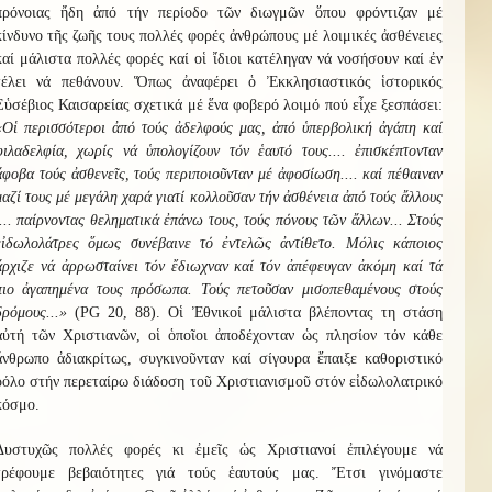
πρόνοιας ἤδη ἀπό τήν περίοδο τῶν διωγμῶν ὅπου φρόντιζαν μέ
κίνδυνο τῆς ζωῆς τους πολλές φορές ἀνθρώπους μέ λοιμικές ἀσθένειες
καί μάλιστα πολλές φορές καί οἱ ἴδιοι κατέληγαν νά νοσήσουν καί ἐν
τέλει νά πεθάνουν. Ὅπως ἀναφέρει ὁ Ἐκκλησιαστικός ἱστορικός
Εὑσέβιος Καισαρείας σχετικά μέ ἕνα φοβερό λοιμό πού εἶχε ξεσπάσει:
«Οἱ περισσότεροι ἀπό τούς ἀδελφούς μας, ἀπό ὑπερβολική ἀγάπη καί
φιλαδελφία, χωρίς νά ὑπολογίζουν τόν ἑαυτό τους.... ἐπισκέπτονταν
ἄφοβα τούς ἀσθενεῖς, τούς περιποιοῦνταν μέ ἀφοσίωση.... καί πέθαιναν
μαζί τους μέ μεγάλη χαρά γιατί κολλοῦσαν τήν ἀσθένεια ἀπό τούς ἄλλους
.... παίρνοντας θεληματικά ἐπάνω τους, τούς πόνους τῶν ἄλλων... Στούς
εἰδωλολάτρες ὅμως συνέβαινε τό ἐντελῶς ἀντίθετο. Μόλις κάποιος
ἄρχιζε νά ἀρρωσταίνει τόν ἔδιωχναν καί τόν ἀπέφευγαν ἀκόμη καί τά
πιο ἀγαπημένα τους πρόσωπα. Τούς πετοῦσαν μισοπεθαμένους στούς
δρόμους...»
(
PG
20, 88). Οἱ Ἐθνικοί μάλιστα βλέποντας τη στάση
αὐτή τῶν Χριστιανῶν, οἱ ὁποῖοι ἀποδέχονταν ὡς πλησίον τόν κάθε
ἄνθρωπο ἀδιακρίτως, συγκινοῦνταν καί σίγουρα ἔπαιξε καθοριστικό
ρόλο στήν περεταίρω διάδοση τοῦ Χριστιανισμοῦ στόν εἰδωλολατρικό
κόσμο.
Δυστυχῶς πολλές φορές κι ἐμεῖς ὡς Χριστιανοί ἐπιλέγουμε νά
τρέφουμε βεβαιότητες γιά τούς ἑαυτούς μας. Ἔτσι γινόμαστε