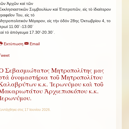
τῶν Ἀρχῶν καί τῶν
Ἐκκλησιαστικῶν Συμβουλίων καί Ἐπιτροπῶν, εἰς τὸ ἰδιαίτερον
γραφεῖον Του, εἰς τό
Μητροπολιτικόν Μέγαρον, εἰς τήν ὁδόν 28ης Ὀκτωβρίου 4, το
πρωϊ 11.00΄-13.00΄
καί τό ἀπόγευμα 17.30′-20.30΄.
Εκτύπωση
Email
Tweet
Ὁ Σεβασμιώτατος Μητροπολίτης μας
στὰ ὀνομαστήρια τοῦ Μητροπολίτου
Καλαβρύτων κ.κ. Ἱερωνύμου καὶ τοῦ
Μακαριωτάτου Ἀρχιεπισκόπου κ.κ.
Ἱερωνύμου.
Συντάχθηκε στις
17 Ιουνίου 2026
.