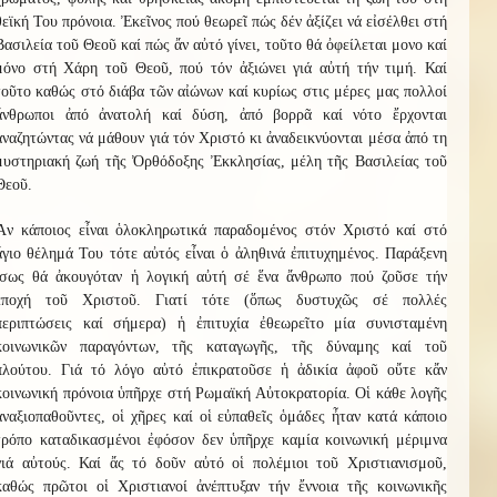
θεϊκή Του πρόνοια. Ἐκεῖνος πού θεωρεῖ πώς δέν ἀξίζει νά εἰσέλθει στή
Βασιλεία τοῦ Θεοῦ καί πώς ἄν αὐτό γίνει, τοῦτο θά ὀφείλεται μονο καί
μόνο στή Χάρη τοῦ Θεοῦ, πού τόν ἀξιώνει γιά αὐτή τήν τιμή. Καί
τοῦτο καθώς στό διάβα τῶν αἰώνων καί κυρίως στις μέρες μας πολλοί
ἄνθρωποι ἀπό ἀνατολή καί δύση, ἀπό βορρᾶ καί νότο ἔρχονται
ἀναζητώντας νά μάθουν γιά τόν Χριστό κι ἀναδεικνύονται μέσα ἀπό τη
μυστηριακή ζωή τῆς Ὀρθόδοξης Ἐκκλησίας, μέλη τῆς Βασιλείας τοῦ
Θεοῦ.
Ἄν κάποιος εἶναι ὁλοκληρωτικά παραδομένος στόν Χριστό καί στό
ἅγιο θέλημά Του τότε αὐτός εἶναι ὁ ἀληθινά ἐπιτυχημένος. Παράξενη
ἵσως θά ἀκουγόταν ἡ λογική αὐτή σέ ἕνα ἄνθρωπο πού ζοῦσε τήν
ἐποχή τοῦ Χριστοῦ. Γιατί τότε (ὅπως δυστυχῶς σέ πολλές
περιπτώσεις καί σήμερα) ἡ ἐπιτυχία ἐθεωρεῖτο μία συνισταμένη
κοινωνικῶν παραγόντων, τῆς καταγωγῆς, τῆς δύναμης καί τοῦ
πλούτου. Γιά τό λόγο αὐτό ἐπικρατοῦσε ἡ ἀδικία ἀφοῦ οὔτε κἄν
κοινωνική πρόνοια ὑπῆρχε στή Ρωμαϊκή Αὐτοκρατορία. Οἱ κάθε λογῆς
ἀναξιοπαθοῦντες, οἱ χῆρες καί οἱ εὐπαθεῖς ὁμάδες ἦταν κατά κάποιο
τρόπο καταδικασμένοι ἐφόσον δεν ὑπῆρχε καμία κοινωνική μέριμνα
γιά αὐτούς. Καί ἄς τό δοῦν αὐτό οἱ πολέμιοι τοῦ Χριστιανισμοῦ,
καθώς πρῶτοι οἱ Χριστιανοί ἀνέπτυξαν τήν ἔννοια τῆς κοινωνικῆς