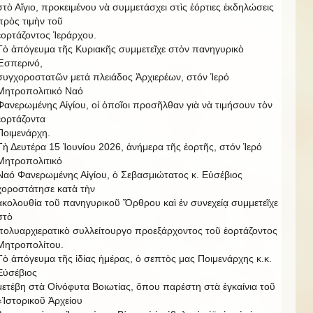
στὸ Αἴγιο, προκειμένου νὰ συμμετάσχει στὶς ἑόρτιες ἐκδηλώσεις
πρὸς τιμὴν τοῦ
ἑορτάζοντος Ἱεράρχου.
Τὸ ἀπόγευμα τῆς Κυριακῆς συμμετεῖχε στὸν πανηγυρικὸ
Ἑσπερινό,
συγχοροστατῶν μετά πλειάδος Ἀρχιερέων, στόν Ἱερό
Μητροπολιτικό Ναό
Φανερωμένης Αἰγίου, οἱ ὁποῖοι προσῆλθαν γιὰ νὰ τιμήσουν τὸν
ἐορτάζοντα
Ποιμενάρχη.
Τὴ Δευτέρα 15 Ἰουνίου 2026, ἀνήμερα τῆς ἑορτῆς, στόν Ἱερό
Μητροπολιτικό
Ναό Φανερωμένης Αἰγίου, ὁ Σεβασμιώτατος κ. Εὐσέβιος
χοροστάτησε κατὰ τὴν
ἀκολουθία τοῦ πανηγυρικοῦ Ὄρθρου καὶ ἐν συνεχείᾳ συμμετεῖχε
στὸ
πολυαρχιερατικὸ συλλείτουργο προεξάρχοντος τοῦ ἑορτάζοντος
Μητροπολίτου.
Τὸ ἀπόγευμα τῆς ἰδίας ἡμέρας, ὁ σεπτὸς μας Ποιμενάρχης κ.κ.
Εὐσέβιος
μετέβη στὰ Οἰνόφυτα Βοιωτίας, ὅπου παρέστη στὰ ἐγκαίνια τοῦ
«Ἱστορικοῦ Ἀρχείου