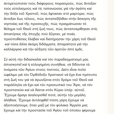
ἀντιμετώπισαν τούς διάφορους πειρασμούς, πώς ἄντεξαν
τούς εὐτελισμούς καί τίς ταπεινώσεις γιά τήν ἀγάπη καί
τήν δόξα τοῦ Χριστοῦ, πώς ἔφτασαν στό μαρτύριο, πώς
ἄντεξαν ἕως τέλους, πώς ἀνταπεξῆλθαν στήν ἄσκηση τῆς
νηστείας καί τῆς προσευχῆς, πώς πραγμάτωσαν τό
θέλημα τοῦ Θεοῦ στή ζωή τους, πώς ἀνταποκρίθηκαν στίς
ἀπαιτήσεις τῆς ἐποχῆς πού ἔζησαν, μέ ποιές
προϋποθέσεις ἔλαβαν καί διατήρησαν τήν χάρη τοῦ Θεοῦ
καί τόσα ἄλλα ἀκόμη διδάγματα, ἀπαραίτητα γιά τήν
καλλιέργεια καί τήν αὔξηση τῶν ἀρετῶν ἀπό ἐμᾶς.
Σέ αὐτή τήν διδασκαλία καί τόν παραδειγματισμό μας
ἀποσκοπεῖ καί ἡ εὐλογημένη συνήθεια, νά δίδονται τά
ὀνόματα τῶν Ἁγίων στούς πιστούς. Διότι εἶναι πολύ
ὠφέλιμο γιά τόν Ὀρθόδοξο Χριστιανό νά ἔχει ἕνα πρότυπο
στή ζωή του γιά νά ἀγωνίζεται στόν δρόμο τοῦ Θεοῦ καί
παράλληλα νά ἔχει καί τόν προσωπικό του Ἅγιο, νά τόν
προστατεύει καί νά δέεται στόν Κύριο ὑπέρ αὐτοῦ.
Ἔχουμε ἄραγε ἀναλογισθεῖ ποτέ, αὐτήν τήν μεγάλη
ἀλήθεια; Ἔχουμε ἀντιληφθεῖ πόση χάρη ἔχουμε νά
ἀξιοποιήσουμε, ὅταν μαζί μέ τόν φύλακα Ἄγγελό μας
ἔχουμε καί τήν προστασία τοῦ Ἁγίου τοῦ ὁποίου φέρουμε