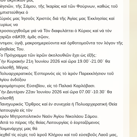
Νησιῶν, τῆς Σάμου, τῆς Ἰκαρίας καί τῶν Φούρνων, καθώς τοῦ
ἐμπιστεύθηκε ὁ
Κύριός μας Ἰησοῦς Χριστός διά τῆς Ἁγίας μας Ἐκκλησίας καί
κυρίως να
προσευχηθοῦμε γιά νά Τόν διαφυλάττει ὁ Κύριος καί νά τόν
χαρίζει σ&#39; ἐμᾶς σῷον,
ἔντιμον, ὑγιᾷ, μακροημερεύοντα καί ὀρθοτομοῦντα τον λόγον τῆς
ἀληθείας Του.
Το Πρόγραμμα τῶν ἱερῶν ἀκολουθιῶν ἔχει ὡς ἐξῆς:
Τήν Κυριακήν 21η Ἰουνίου 2026 καί ὥρα 19.00΄-21.00΄ θα
τελεσθῇ, Μέγας
Πολυαρχιερατικός Ἑσπερινός εἰς τὸ ἱερόν Παρεκκλήσιον τοῦ
Ἁγίου ἐνδόξου
Ἱερομάρτυρος Εὐσεβίου, εἰς τό Παλαιό Καρλόβασι.
Τήν Δευτέραν 22αν Ἰουνίου 2026 καί ὥρα 07.00΄-10.30΄ θα
τελεσθῇ
Πανηγυρικός Ὄρθρος καί ἐν συνεχεία ή Πολυαρχιερατική Θεία
Λειτουργία εἰς τὸν
Ἱερόν Μητροπολιτικόν Ναόν Ἁγίου Νικολάου Σάμου.
Μετά το πέρας τῆς θείας Λειτουργίας ὁ ἑορταζόμενος
Ποιμενάρχης μας θά
δεχθεῖ τίς εὐχές τοῦ ἱεροῦ Κλήρου καί τοῦ εὐσεβοῦς Λαοῦ μας,