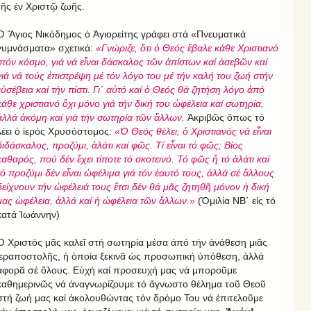
τῆς ἐν Χριστῷ ζωῆς.
Ὁ Ἅγιος Νικόδημος ὁ Ἁγιορείτης γράφει στά «Πνευματικά
γυμνάσματα» σχετικά:
«Γνώριζε, ὅτι ὁ Θεός ἔβαλε κάθε Χριστιανό
στόν κόσμο, γιά νά εἶναι δάσκαλος τῶν ἀπίστων καί ἀσεβῶν καί
γιά νά τούς ἐπιστρέψη μέ τόν λόγο του μέ τήν καλή του ζωή στήν
εὐσέβεια καί τήν πίστι.
Γι΄
αὐτό
καί
ὁ
Θεός
θά
ζητήση
λόγο
ἀπό
κάθε
χριστιανό
ὄχι
μόνο
γιά
τήν
δική
του
ὠφέλεια
καί
σωτηρία
,
ἀλλά
ἀκόμη
καί
γιά
τήν
σωτηρία
τῶν
ἄλλων
.
Ἀκριβῶς ὅπως τό
λέει ὁ ἱερός Χρυσόστομος:
«Ὁ
Θεός
θέλει
, ὁ
Χριστιανός
νά
εἶναι
διδάσκαλος
, προζύμι
, ἁλάτι
καί
φῶς
. Τί εἶναι τό φῶς; Βίος
καθαρός, πού δέν ἔχει τίποτε τό σκοτεινό. Τό φῶς ἤ τό ἀλάτι καί
τό προζύμι δέν εἶναι ὠφέλιμα γιά τόν ἑαυτό τους, ἀλλά σέ ἄλλους
δείχνουν τήν ὠφέλειά τους ἔτσι δέν θά μᾶς ζητηθῆ μόνον ἡ δική
μας ὠφέλεια, ἀλλά καί ἡ ὠφέλεια τῶν ἄλλων.»
(Ὁμιλία ΝΒ΄ εἰς τό
κατά Ἰωάννην)
Ὁ Χριστός μᾶς καλεῖ στή σωτηρία μέσα ἀπό τήν ἀνάθεση μιᾶς
ἱεραποστολῆς, ἡ ὁποία ξεκινᾶ ὡς προσωπική ὑπόθεση, ἀλλά
ἀφορᾶ σέ ὅλους. Εὐχή καί προσευχή μας νά μποροῦμε
καθημερινῶς νά ἀναγνωρίζουμε τό ἄγνωστο θέλημα τοῦ Θεοῦ
στή ζωή μας καί ἀκολουθώντας τόν δρόμο Του νά ἐπιτελοῦμε