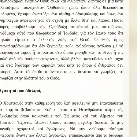
σκληρόκαρδοι ἐνώπιον Θεοῦ ἀλλά καί ἀνθρώπων. Ζῶντας σέ μία κατά
πλειοψηφία τουλάχιστόν Ὀρθόδοξη χῶρα ὅπου ὅλα θεωροῦνται
δεδομένα, ἔχουμε ἀναπτύξει ἕνα αἴσθημα ἐξασφάλισης καί ἴσως ἕνα
σύμπλεγμα ἀνωτερότητας σέ σχέση μέ ἄλλα ἔθνη καί λαούς. Πόσες
φορές προβάλλουμε τήν Ὀρθόδοξη ταυτότητά μας πιστεύοντας
ἐνδόμυχα αὐτό πού θεωροῦσαν οἱ Ἰουδαῖοι γιά τόν ἑαυτό τους ὅτι
δηλαδή εἴμαστε ὁ ἐκλεκτός λαός τοῦ Θεοῦ. Ὁ Θεός ὅμως
ἐπαναλαμβάνουμε ὅτι δέν ξεχωρίζει τούς ἀνθρώπους ἀνάλογα μέ τό
γεωγραφικό μῆκος ἤ τό πλάτος στό ὁποῖο γεννήθηκαν, τό ἔθνος ἤ τήν
φυλή ἀπό τήν ὁποία προέρχονται, ἀλλά βλέπει κατευθείαν στά μύχια
καί στά ἐνδότερα τῶν καρδιῶν τους κάτι τό ὁποῖο ὁ ἄνθρωπος δεν
μπορεῖ. Αὐτό τό ὁποῖο ὁ ἄνθρωπος δεν δύναται νά γνωρίζει, τό
γνωρίζει στήν ὁλότητά του ὁ Θεός.
Ἀγαπητοί μου ἀδελφοί,
Ὁ Χριστιανός στήν καθημερινή του ζωή ὀφείλει νά μην ἐπαναπαύεται
σέ καμμία βεβαιότητα. Ζοῦμε μέσα στό Θεανθρώπινο σῶμα τῆς
Ἐκκλησίας ὅπου κοινωνοῦμε τοῦ Σώματος καί τοῦ Αἵματος τοῦ
Χριστοῦ. Ἔχοντας ἀξιωθεῖ λοιπόν τέτοιας μεγάλης δωρεᾶς, ἄς μήν
φανοῦμε ἀχάριστοί καί ἀγνώμονες. Νά μην νιώθουμε αἴσθημα
ὑπεροχῆς ἔναντι τῶν ἄλλων ἀνθρώπων, ἐπηρεαζόμενοι ἀπό τά διάφορα