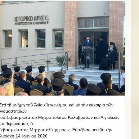
Ἐπὶ τῇ μνήμῃ τοῦ Ἁγίου Ἱερωνύμου καὶ μὲ τὴν εὐκαιρία τῶν
ὀνομαστηρίων
τοῦ Σεβασμιωτάτου Μητροπολίτου Καλαβρύτων καὶ Αἰγιαλείας
κ.κ. Ἱερωνύμου, ὁ
Σεβασμιώτατος Μητροπολίτης μας κ. Εὐσέβιος μετέβη τὴν
Κυριακὴ 14 Ἰουνίου 2026