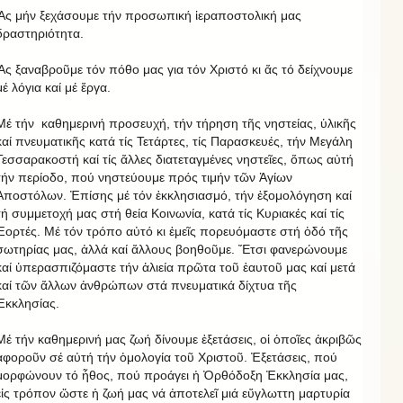
Ἄς μήν ξεχάσουμε τήν προσωπική ἱεραποστολική μας
δραστηριότητα.
Ἄς ξαναβροῦμε τόν πόθο μας για τόν Χριστό κι ἄς τό δείχνουμε
μέ λόγια καί μέ ἔργα.
Μέ τήν καθημερινή προσευχή, τήν τήρηση τῆς νηστείας, ὑλικῆς
καί πνευματικῆς κατά τίς Τετάρτες, τίς Παρασκευές, τήν Μεγάλη
Τεσσαρακοστή καί τίς ἄλλες διατεταγμένες νηστεῖες, ὅπως αὐτή
τήν περίοδο, πού νηστεύουμε πρός τιμήν τῶν Ἁγίων
Ἀποστόλων. Ἐπίσης μέ τόν ἐκκλησιασμό, τήν ἐξομολόγηση καί
τή συμμετοχή μας στή θεία Κοινωνία, κατά τίς Κυριακές καί τίς
Ἑορτές. Μέ τόν τρόπο αὐτό κι ἐμεῖς πορευόμαστε στή ὁδό τῆς
σωτηρίας μας, ἀλλά καί ἄλλους βοηθοῦμε. Ἔτσι φανερώνουμε
καί ὑπερασπιζόμαστε τήν ἁλιεία πρῶτα τοῦ ἑαυτοῦ μας καί μετά
καί τῶν ἄλλων ἀνθρώπων στά πνευματικά δίχτυα τῆς
Ἐκκλησίας.
Μέ τήν καθημερινή μας ζωή δίνουμε ἐξετάσεις, οἱ ὁποῖες ἀκριβῶς
ἀφοροῦν σέ αὐτή τήν ὁμολογία τοῦ Χριστοῦ. Ἐξετάσεις, πού
μορφώνουν τό ἦθος, πού προάγει ἡ Ὀρθόδοξη Ἐκκλησία μας,
εἰς τρόπον ὥστε ἡ ζωή μας νά ἀποτελεῖ μιά εὔγλωττη μαρτυρία