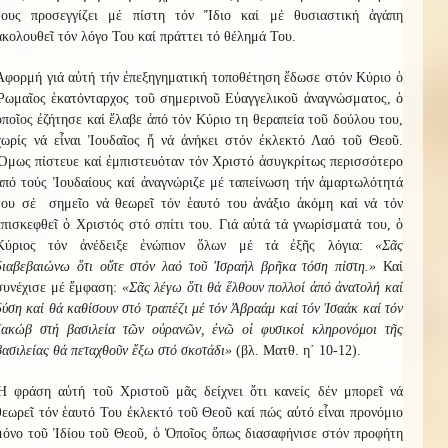
τους προσεγγίζει μέ πίστη τόν Ἴδιο καί μέ θυσιαστική ἀγάπη
ἀκολουθεῖ τόν λόγο Του καί πράττει τό θέλημά Του.
Ἀφορμή γιά αὐτή τήν ἐπεξηγηματική τοποθέτηση ἔδωσε στόν Κύριο ὁ
Ῥωμαῖος ἑκατόνταρχος τοῦ σημερινοῦ Εὐαγγελικοῦ ἀναγνώσματος, ὁ
ὁποῖος ἐζήτησε καί ἔλαβε ἀπό τόν Κύριο τη θεραπεία τοῦ δούλου του,
χωρίς νά εἶναι Ἰουδαῖος ἤ νά ἀνήκει στόν ἐκλεκτό Λαό τοῦ Θεοῦ.
Ὅμως πίστευε καί ἐμπιστευόταν τόν Χριστό ἀσυγκρίτως περισσότερο
ἀπό τούς Ἰουδαίους καί ἀναγνώριζε μέ ταπείνωση τήν ἁμαρτωλότητά
του σέ σημεῖο νά θεωρεῖ τόν ἑαυτό του ἀνάξιο ἀκόμη καί νά τόν
ἐπισκεφθεῖ ὁ Χριστός στό σπίτι του. Γιά αὐτά τά γνωρίσματά του, ὁ
Κύριος τόν ἀνέδειξε ἐνώπιον ὅλων μέ τά ἐξῆς λόγια:
«Σᾶς
διαβεβαιώνω ὅτι οὔτε στόν λαό τοῦ Ἰσραήλ βρῆκα τόση πίστη.»
Καί
συνέχισε μέ ἔμφαση:
«Σᾶς λέγω ὅτι θά ἕλθουν πολλοί ἀπό ἀνατολή καί
δύση καί θά καθίσουν στό τραπέζι μέ τόν Ἀβραάμ καί τόν Ἰσαάκ καί τόν
Ἰακώβ στή βασιλεία τῶν οὐρανῶν, ἐνῶ οἱ φυσικοί κληρονόμοι τῆς
βασιλείας θά πεταχθοῦν ἔξω στό σκοτάδι»
(βλ. Ματθ. η΄ 10-12).
Ἡ φράση αὐτή τοῦ Χριστοῦ μᾶς δείχνει ὅτι κανείς δέν μπορεῖ νά
θεωρεῖ τόν ἑαυτό Του ἐκλεκτό τοῦ Θεοῦ καί πώς αὐτό εἶναι προνόμιο
μόνο τοῦ Ἰδίου τοῦ Θεοῦ, ὁ Ὁποῖος ὅπως διασαφήνισε στόν προφήτη