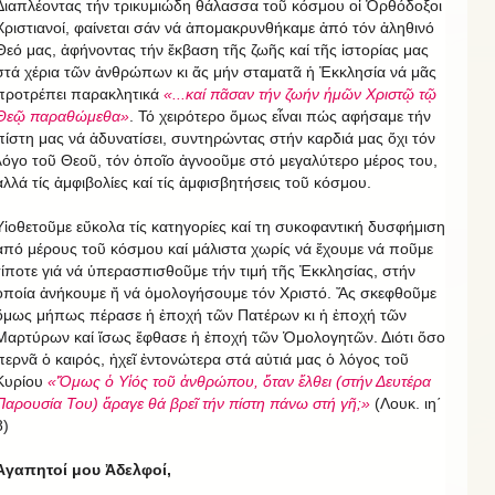
Διαπλέοντας τήν τρικυμιώδη θάλασσα τοῦ κόσμου οἱ Ὀρθόδοξοι
Χριστιανοί, φαίνεται σάν νά ἀπομακρυνθήκαμε ἀπό τόν ἀληθινό
Θεό μας, ἀφήνοντας τήν ἔκβαση τῆς ζωῆς καί τῆς ἱστορίας μας
στά χέρια τῶν ἀνθρώπων κι ἄς μήν σταματᾶ ἡ Ἐκκλησία νά μᾶς
προτρέπει παρακλητικά
«...καί πᾶσαν τήν ζωήν ἡμῶν Χριστῷ τῷ
Θεῷ παραθώμεθα»
. Τό χειρότερο ὅμως εἶναι πώς αφήσαμε τήν
πίστη μας νά ἀδυνατίσει, συντηρώντας στήν καρδιά μας ὄχι τόν
λόγο τοῦ Θεοῦ, τόν ὁποῖο ἀγνοοῦμε στό μεγαλύτερο μέρος του,
ἀλλά τίς ἀμφιβολίες καί τίς ἀμφισβητήσεις τοῦ κόσμου.
Υἱοθετοῦμε εὔκολα τίς κατηγορίες καί τη συκοφαντική δυσφήμιση
ἀπό μέρους τοῦ κόσμου καί μάλιστα χωρίς νά ἔχουμε νά ποῦμε
τίποτε γιά νά ὑπερασπισθοῦμε τήν τιμή τῆς Ἐκκλησίας, στήν
ὁποία ἀνήκουμε ἤ νά ὁμολογήσουμε τόν Χριστό. Ἄς σκεφθοῦμε
ὅμως μήπως πέρασε ἡ ἐποχή τῶν Πατέρων κι ἡ ἐποχή τῶν
Μαρτύρων καί ἴσως ἔφθασε ἡ ἐποχή τῶν Ὁμολογητῶν. Διότι ὅσο
περνᾶ ὁ καιρός, ἠχεῖ ἐντονώτερα στά αὐτιά μας ὁ λόγος τοῦ
Κυρίου
«Ὅμως ὁ Υἱός τοῦ ἀνθρώπου, ὅταν ἔλθει (στήν Δευτέρα
Παρουσία Του) ἄραγε θά βρεῖ τήν πίστη πάνω στή γῆ;»
(Λουκ. ιη΄
8)
Ἀγαπητοί μου Ἀδελφοί,