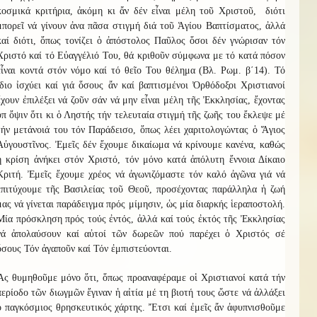
κοσμικά κριτήρια, ἀκόμη κι ἄν δέν εἶναι μέλη τοῦ Χριστοῦ, διότι
μπορεῖ νά γίνουν ἀνα πᾶσα στιγμή διά τοῦ Ἁγίου Βαπτίσματος, ἀλλά
καί διότι, ὅπως τονίζει ὁ ἀπόστολος Παῦλος ὅσοι δέν γνώρισαν τόν
Χριστό καί τό Εὐαγγέλιό Του, θά κριθοῦν σύμφωνα με τό κατά πόσον
εἶναι κοντά στόν νόμο καί τό θεῖο Του θέλημα (Βλ. Ρωμ. β΄14). Τό
ἴδιο ἰσχύει καί γιά ὅσους ἄν καί βαπτισμένοι Ὀρθόδοξοι Χριστιανοί
ἔχουν ἐπιλέξει νά ζοῦν σάν νά μην εἶναι μέλη τῆς Ἐκκλησίας, ἔχοντας
ὑπ ὄψιν ὅτι κι ὁ Ληστής τήν τελευταία στιγμή τῆς ζωῆς του ἔκλεψε μέ
τήν μετάνοιά του τόν Παράδεισο, ὅπως λέει χαριτολογώντας ὁ Ἅγιος
Αὐγουστῖνος. Ἐμεῖς δέν ἔχουμε δικαίωμα νά κρίνουμε κανένα, καθώς
ἡ κρίση ἀνήκει στόν Χριστό, τόν μόνο κατά ἀπόλυτη ἔννοια Δίκαιο
Κριτή. Ἐμεῖς ἔχουμε χρέος νά ἀγωνιζόμαστε τόν καλό ἀγῶνα γιά νά
ἐπιτύχουμε τῆς Βασιλείας τοῦ Θεοῦ, προσέχοντας παράλληλα ἡ ζωή
μας νά γίνεται παράδειγμα πρός μίμησιν, ὡς μία διαρκής ἱεραποστολή.
Μία πρόσκληση πρός τούς ἐντός, ἀλλά καί τούς ἐκτός τῆς Ἐκκλησίας
νά ἀπολαύσουν καί αὐτοί τῶν δωρεῶν πού παρέχει ὁ Χριστός σέ
ὅσους Τόν ἀγαποῦν καί Τόν ἐμπιστεύονται.
Ἄς θυμηθοῦμε μόνο ὅτι, ὅπως προαναφέραμε οἱ Χριστιανοί κατά τήν
περίοδο τῶν διωγμῶν ἔγιναν ἡ αἰτία μέ τη βιοτή τους ὥστε νά ἀλλάξει
ὁ παγκόσμιος θρησκευτικός χάρτης. Ἔτσι καί ἐμεῖς ἄν ἀφυπνισθοῦμε