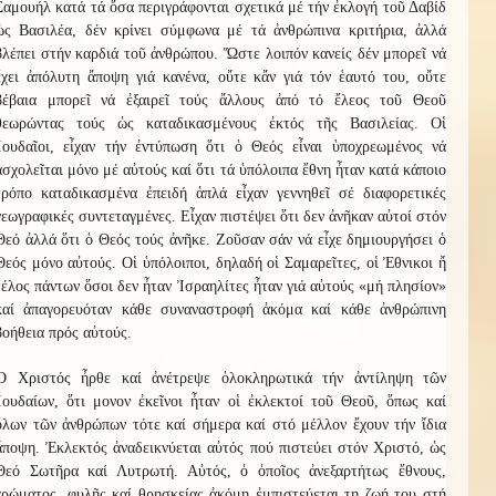
Σαμουήλ κατά τά ὅσα περιγράφονται σχετικά μέ τήν ἐκλογή τοῦ Δαβίδ
ὡς Βασιλέα, δέν κρίνει σύμφωνα μέ τά ἀνθρώπινα κριτήρια, ἀλλά
βλέπει στήν καρδιά τοῦ ἀνθρώπου. Ὥστε λοιπόν κανείς δέν μπορεῖ νά
ἔχει ἀπόλυτη ἄποψη γιά κανένα, οὔτε κἄν γιά τόν ἑαυτό του, οὔτε
βέβαια μπορεῖ νά ἐξαιρεῖ τούς ἄλλους ἀπό τό ἔλεος τοῦ Θεοῦ
θεωρώντας τούς ὡς καταδικασμένους ἐκτός τῆς Βασιλείας. Οἱ
Ἰουδαῖοι, εἶχαν τήν ἐντύπωση ὅτι ὁ Θεός εἶναι ὑποχρεωμένος νά
ἀσχολεῖται μόνο μέ αὐτούς καί ὅτι τά ὑπόλοιπα ἔθνη ἦταν κατά κάποιο
τρόπο καταδικασμένα ἐπειδή ἁπλά εἶχαν γεννηθεῖ σέ διαφορετικές
γεωγραφικές συντεταγμένες. Εἶχαν πιστέψει ὅτι δεν ἀνῆκαν αὐτοί στόν
Θεό ἀλλά ὅτι ὁ Θεός τούς ἀνῆκε. Ζοῦσαν σάν νά εἶχε δημιουργήσει ὁ
Θεός μόνο αὐτούς. Οἱ ὑπόλοιποι, δηλαδή οἱ Σαμαρεῖτες, οἱ Ἐθνικοι ἤ
τέλος πάντων ὅσοι δεν ἦταν Ἰσραηλίτες ἦταν γιά αὐτούς «μή πλησίον»
καί ἀπαγορευόταν κάθε συναναστροφή ἀκόμα καί κάθε ἀνθρώπινη
βοήθεια πρός αὐτούς.
Ὁ Χριστός ἦρθε καί ἀνέτρεψε ὁλοκληρωτικά τήν ἀντίληψη τῶν
Ἰουδαίων, ὅτι μονον ἐκεῖνοι ἦταν οἱ ἐκλεκτοί τοῦ Θεοῦ, ὅπως καί
ὅλων τῶν ἀνθρώπων τότε καί σήμερα καί στό μέλλον ἔχουν τήν ἴδια
ἄποψη. Ἐκλεκτός ἀναδεικνύεται αὐτός πού πιστεύει στόν Χριστό, ὡς
Θεό Σωτῆρα καί Λυτρωτή. Αὐτός, ὁ ὁποῖος ἀνεξαρτήτως ἔθνους,
χρώματος, φυλῆς καί θρησκείας ἀκόμη ἐμπιστεύεται τη ζωή του στή