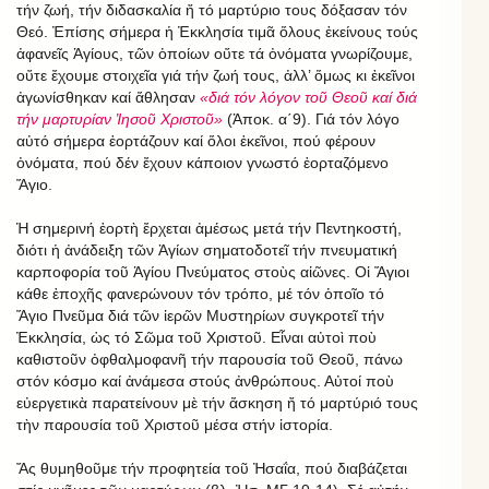
τήν ζωή, τήν διδασκαλία ἤ τό μαρτύριο τους δόξασαν τόν
Θεό. Ἐπίσης σήμερα ἡ Ἐκκλησία τιμᾶ ὅλους ἐκείνους τούς
ἀφανεῖς Ἁγίους, τῶν ὁποίων οὔτε τά ὀνόματα γνωρίζουμε,
οὔτε ἔχουμε στοιχεῖα γιά τήν ζωή τους, ἀλλ’ ὅμως κι ἐκεῖνοι
ἀγωνίσθηκαν καί ἄθλησαν
«διά τόν λόγον τοῦ Θεοῦ καί διά
τήν μαρτυρίαν Ἰησοῦ Χριστοῦ»
(Ἀποκ. α΄9). Γιά τόν λόγο
αὐτό σήμερα ἑορτάζουν καί ὅλοι ἐκεῖνοι, πού φέρουν
ὀνόματα, πού δέν ἔχουν κάποιον γνωστό ἑορταζόμενο
Ἅγιο.
Ἡ σημερινή ἑορτὴ ἔρχεται ἀμέσως μετά τήν Πεντηκοστή,
διότι ἡ ἀνάδειξη τῶν Ἁγίων σηματοδοτεῖ τήν πνευματική
καρποφορία τοῦ Ἁγίου Πνεύματος στοὺς αἰῶνες. Οἱ Ἅγιοι
κάθε ἐποχῆς φανερώνουν τόν τρόπο, μέ τόν ὁποῖο τό
Ἅγιο Πνεῦμα διά τῶν ἱερῶν Μυστηρίων συγκροτεῖ τήν
Ἐκκλησία, ὡς τό Σῶμα τοῦ Χριστοῦ. Εἶναι αὐτοὶ ποὺ
καθιστοῦν ὀφθαλμοφανῆ τήν παρουσία τοῦ Θεοῦ, πάνω
στόν κόσμο καί ἀνάμεσα στούς ἀνθρώπους. Αὐτοί ποὺ
εὐεργετικὰ παρατείνουν μὲ τήν ἄσκηση ἤ τό μαρτύριό τους
τὴν παρουσία τοῦ Χριστοῦ μέσα στήν ἱστορία.
Ἄς θυμηθοῦμε τήν προφητεία τοῦ Ἠσαΐα, πού διαβάζεται