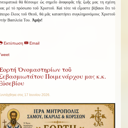
πνευματικά θά θέσουμε ὡς σημεῖο ἀναφορᾶς τῆς ζωῆς μας τη σχέση
μας μέ τό πρόσωπο τοῦ Χριστοῦ. Καί τότε νά εἶμαστε βέβαιοι ὅτι τό
ἄπειρο ἔλεος τοῦ Θεοῦ, θά μᾶς καταστήσει συγκληρονόμους Χριστοῦ
στήν Βασιλεία Του.
Ἀμήν!
Εκτύπωση
Email
Tweet
Ἑορτή Ὀνομαστηρίων τοῦ
Σεβασμιωτάτου Ποιμενάρχου μας κ.κ.
Εὐσεβίου
Συντάχθηκε στις
17 Ιουνίου 2026
.