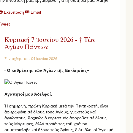
τήν ἀποστολή μας, ἐργαζόμενοι γιά τή σωτηρία μας.
Ἀμήν!
Εκτύπωση
Email
Tweet
Κυριακή 7 Ἰουνίου 2026 - † Τῶν
Ἁγίων Πάντων
Συντάχθηκε στις
04 Ιουνίου 2026
.
«Ὁ καθρέπτης τῶν Ἁγίων τῆς Ἐκκλησίας»
Ἀγαπητοί μου Ἀδελφοί,
Ἡ σημερινή, πρώτη Κυριακή μετά τήν Πεντηκοστή, εἶναι
ἀφιερωμένη σέ ὅλους τούς Ἁγίους, γνωστούς καί
ἀγνώστους. Ἀρχικῶς ὁ ἑορτασμός ἀφοροῦσε σέ ὅλους
τούς Mάρτυρες, ἀλλά προϊόντος τοῦ χρόνου
συμπεριέλαβε καὶ ὅλους τούς Ἁγίους, διότι ὅλοι οἱ Ἅγιοι μέ