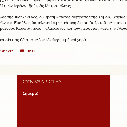
ία τῶν Ἱερέων τῆς Ἱερᾶς Μητροπόλεως.
έλος τῆς ἐκδηλώσεως, ὁ Σεβασμιώτατος Μητροπολίτης Σάμου, Ἰκαρίας 
ῶν κ.κ. Εὐσέβιος θὰ τελέσει ἐπιμνημόσυνη δέηση ὑπὲρ τοῦ τελευταίου
ράτορος Κωνσταντίνου Παλαιολόγου καὶ τῶν πεσόντων κατὰ τὴν Ἅλωσ
ουσία σας θὰ ἀποτελέσει ἰδιαίτερη τιμὴ καὶ χαρά.
τύπωση
Email
ΣΥΝΑΞΑΡΙΣΤΗΣ
Σήμερα: