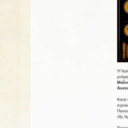
Ἡ Ἱερ
μνήμη
Μαΐου
Ἀνατ
Κατὰ 
σχετι
Πανοσ
τῆς Ἱ
Ἐπίση