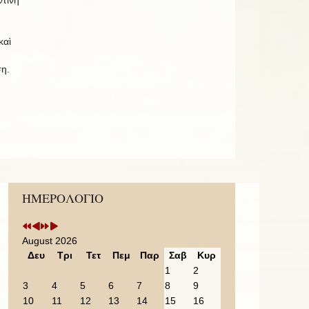
καὶ
η.
Previous
Previous
Next
Next
ΗΜΕΡΟΛΟΓΙΟ
Year
Month
Year
Month
August 2026
Δευ
Τρι
Τετ
Πεμ
Παρ
Σαβ
Κυρ
1
2
3
4
5
6
7
8
9
10
11
12
13
14
15
16