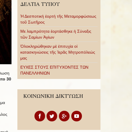
ΔΕΛΤΙΑ ΤΥΠΟΥ
Ἡ Δεσποτική ἑορτή τῆς Μεταμορφώσεως
τοῦ Σωτῆρος
Με λαμπρότητα ἑορτάσθηκε ἡ Σύναξις
τῶν Σαμίων Ἁγίων
Ὁλοκληρώθηκαν μὲ ἐπιτυχία οἱ
κατασκηνώσεις τῆς Ἱερᾶς Μητροπόλεώς
μας
ΕΥΧΕΣ ΣΤΟΥΣ ΕΠΙΤΥΧΟΝΤΕΣ ΤΩΝ
ήλωση
ΠΑΝΕΛΛΗΝΙΩΝ
το 30
ΚΟΙΝΩΝΙΚΗ ΔΙΚΤΥΩΣΗ
έμα
λλος
ντινὴ