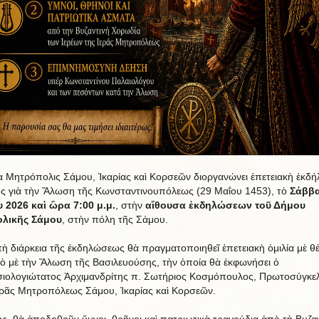
ὰ Μητρόπολις Σάμου, Ἰκαρίας καὶ Κορσεῶν διοργανώνει ἐπετειακὴ ἐκδ
ς γιὰ τὴν Ἄλωση τῆς Κωνσταντινουπόλεως (29 Μαΐου 1453), τὸ
Σάββα
 2026 καὶ ὥρα 7:00 μ.μ.
, στὴν
αἴθουσα ἐκδηλώσεων τοῦ Δήμου
ολικῆς Σάμου
, στὴν πόλη τῆς Σάμου.
τὴ διάρκεια τῆς ἐκδηλώσεως θὰ πραγματοποιηθεῖ ἐπετειακὴ ὁμιλία μὲ θ
κὸ μὲ τὴν Ἅλωση τῆς Βασιλευούσης, τὴν ὁποία θὰ ἐκφωνήσει ὁ
ιολογιώτατος Ἀρχιμανδρίτης π. Σωτήριος Κοσμόπουλος, Πρωτοσύγκε
ερᾶς Μητροπόλεως Σάμου, Ἰκαρίας καὶ Κορσεῶν.
ς, θὰ ἀποδοθοῦν ὕμνοι, θρῆνοι καὶ πατριωτικὰ τραγούδια ἀπὸ τὴ Βυζα