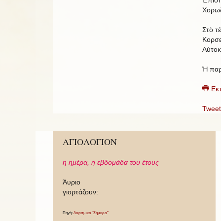
Χορωδ
Στὸ τ
Κορσε
Αὐτοκ
Ἡ παρ
Εκ
Tweet
ΑΓΙΟΛΟΓΙΟΝ
η ημέρα,
η εβδομάδα του έτους
Άυριο
γιορτάζουν:
Πηγή:
Λογισμικό "Σήμερα"