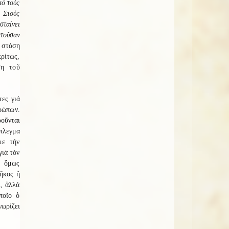
πό τούς
 Στούς
σταίνει
ετοῦσαν
 στάση
κρίτως,
ση τοῦ
τες γιά
ρώπων.
οῦνται
πλεγμα
με τήν
γιά τόν
 ὅμως
ῆκος ἤ
ι, ἀλλά
ποῖο ὁ
νωρίζει