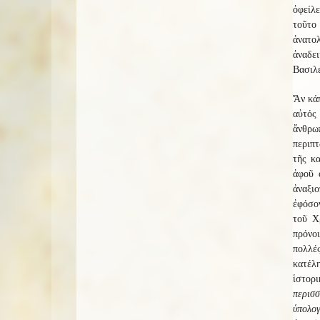
ὀφείλ
τοῦτο
ἀνατολ
ἀναδε
Βασιλε
Ἄν κάπ
αὐτός 
ἄνθρω
περιπτ
τῆς κ
ἀφοῦ 
ἀναξιο
ἐφόσον
τοῦ Χ
πρόνο
πολλές
κατέλ
ἱστορ
περισ
ὑπολογ