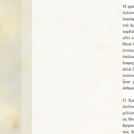
Ἡ φράσ
ἐκλεκτ
διασα
τοῦ Δα
καρδιά
οὔτε κ
Θεοῦ θ
ἐντύπ
ὑπόλο
διαφορ
ἀλλά ὅ
ὑπόλοι
ἦταν 
ἀνθρώπ
Ὁ Χρι
ἐκεῖνο
μέλλον
ὡς Θεό
θρησκ
πώς δ