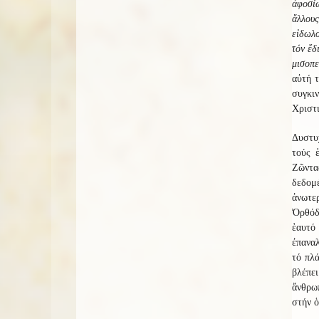
ἀφοσίω
ἄλλου
εἰδωλο
τόν ἔδ
μισοπε
αὐτή τ
συγκι
Χριστ
Δυστυχ
τούς 
Ζῶντα
δεδομ
ἀνωτε
Ὀρθόδο
ἑαυτ
ἐπανα
τό πλά
βλέπε
ἄνθρωπ
στήν ὁ