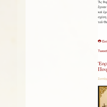
Ἄς θυμ
ἔγιναν
καί ἐμ
σχέση 
τοῦ Θ
Εκ
Tweet
Ἑορ
Ποι
Συντάχ