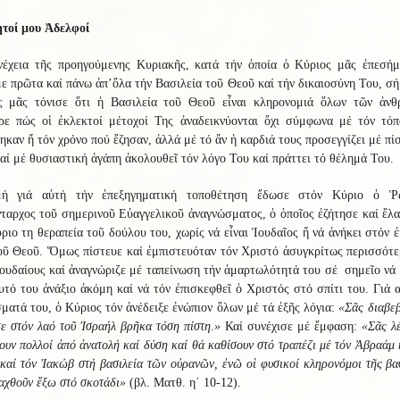
τοί μου Ἀδελφοί
νέχεια τῆς προηγούμενης Κυριακῆς, κατά τήν ὁποία ὁ Κύριος μᾶς ἐπεσήμ
ε πρῶτα καί πάνω ἀπ’ὅλα τήν Βασιλεία τοῦ Θεοῦ καί τήν δικαιοσύνη Του, σ
ς μᾶς τόνισε ὅτι ἡ Βασιλεία τοῦ Θεοῦ εἶναι κληρονομιά ὅλων τῶν ἀνθ
ρε πώς οἱ ἐκλεκτοί μέτοχοί Της ἀναδεικνύονται ὄχι σύμφωνα μέ τόν τόπ
ηκαν ἤ τόν χρόνο πού ἔζησαν, ἀλλά μέ τό ἄν ἡ καρδιά τους προσεγγίζει μέ πί
αί μέ θυσιαστική ἀγάπη ἀκολουθεῖ τόν λόγο Του καί πράττει τό θέλημά Του.
ή γιά αὐτή τήν ἐπεξηγηματική τοποθέτηση ἔδωσε στόν Κύριο ὁ Ῥ
ταρχος τοῦ σημερινοῦ Εὐαγγελικοῦ ἀναγνώσματος, ὁ ὁποῖος ἐζήτησε καί ἔλ
ριο τη θεραπεία τοῦ δούλου του, χωρίς νά εἶναι Ἰουδαῖος ἤ νά ἀνήκει στόν 
οῦ Θεοῦ. Ὅμως πίστευε καί ἐμπιστευόταν τόν Χριστό ἀσυγκρίτως περισσότε
ουδαίους καί ἀναγνώριζε μέ ταπείνωση τήν ἁμαρτωλότητά του σέ σημεῖο νά
υτό του ἀνάξιο ἀκόμη καί νά τόν ἐπισκεφθεῖ ὁ Χριστός στό σπίτι του. Γιά 
ματά του, ὁ Κύριος τόν ἀνέδειξε ἐνώπιον ὅλων μέ τά ἐξῆς λόγια:
«Σᾶς διαβε
τε στόν λαό τοῦ Ἰσραήλ βρῆκα τόση πίστη.»
Καί συνέχισε μέ ἔμφαση:
«Σᾶς λ
ουν πολλοί ἀπό ἀνατολή καί δύση καί θά καθίσουν στό τραπέζι μέ τόν Ἀβραάμ 
καί τόν Ἰακώβ στή βασιλεία τῶν οὐρανῶν, ἐνῶ οἱ φυσικοί κληρονόμοι τῆς βα
αχθοῦν ἔξω στό σκοτάδι»
(βλ. Ματθ. η΄ 10-12).