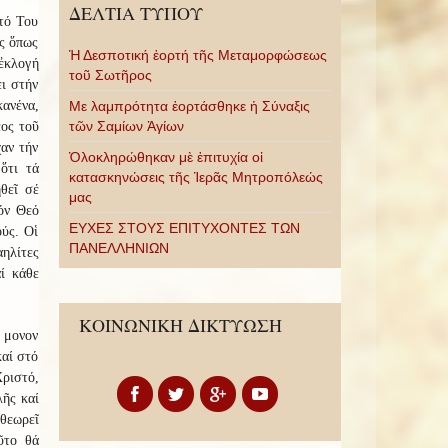
ΔΕΛΤΙΑ ΤΥΠΟΥ
υτό Του
ος ὅπως
Ἡ Δεσποτική ἑορτή τῆς Μεταμορφώσεως
ἐκλογή
τοῦ Σωτῆρος
ει στήν
κανένα,
Με λαμπρότητα ἑορτάσθηκε ἡ Σύναξις
τῶν Σαμίων Ἁγίων
εος τοῦ
χαν τήν
Ὁλοκληρώθηκαν μὲ ἐπιτυχία οἱ
ὅτι τά
κατασκηνώσεις τῆς Ἱερᾶς Μητροπόλεώς
θεῖ σέ
μας
τόν Θεό
ΕΥΧΕΣ ΣΤΟΥΣ ΕΠΙΤΥΧΟΝΤΕΣ ΤΩΝ
ούς. Οἱ
ΠΑΝΕΛΛΗΝΙΩΝ
αηλίτες
ί κάθε
ΚΟΙΝΩΝΙΚΗ ΔΙΚΤΥΩΣΗ
 μονον
καί στό
Χριστό,
λῆς καί
θεωρεῖ
ῦτο θά