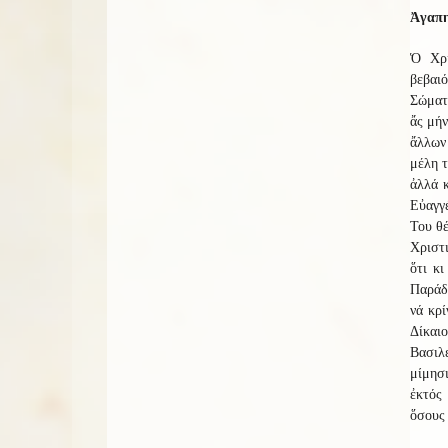
Ἀγαπη
Ὁ Χρι
βεβαι
Σώματο
ἄς μήν
ἄλλων 
μέλη τ
ἀλλά κ
Εὐαγγέ
Του θέ
Χριστι
ὅτι κ
Παράδε
νά κρί
Δίκαιο
Βασιλ
μίμησ
ἐκτός
ὅσους 