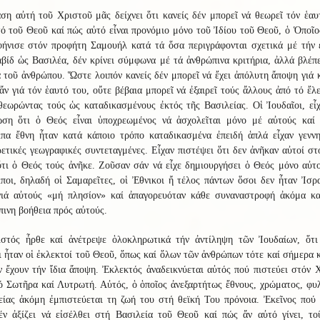
η αὐτή τοῦ Χριστοῦ μᾶς δείχνει ὅτι κανείς δέν μπορεῖ νά θεωρεῖ τόν ἑα
ό τοῦ Θεοῦ καί πώς αὐτό εἶναι προνόμιο μόνο τοῦ Ἰδίου τοῦ Θεοῦ, ὁ Ὁποῖ
φήνισε στόν προφήτη Σαμουήλ κατά τά ὅσα περιγράφονται σχετικά μέ τήν 
βίδ ὡς Βασιλέα, δέν κρίνει σύμφωνα μέ τά ἀνθρώπινα κριτήρια, ἀλλά βλέπ
 τοῦ ἀνθρώπου. Ὥστε λοιπόν κανείς δέν μπορεῖ νά ἔχει ἀπόλυτη ἄποψη γιά 
ἄν γιά τόν ἑαυτό του, οὔτε βέβαια μπορεῖ νά ἐξαιρεῖ τούς ἄλλους ἀπό τό ἔλ
εωρώντας τούς ὡς καταδικασμένους ἐκτός τῆς Βασιλείας. Οἱ Ἰουδαῖοι, εἶ
ωση ὅτι ὁ Θεός εἶναι ὑποχρεωμένος νά ἀσχολεῖται μόνο μέ αὐτούς καί 
ιπα ἔθνη ἦταν κατά κάποιο τρόπο καταδικασμένα ἐπειδή ἁπλά εἶχαν γεννη
ετικές γεωγραφικές συντεταγμένες. Εἶχαν πιστέψει ὅτι δεν ἀνῆκαν αὐτοί σ
τι ὁ Θεός τούς ἀνῆκε. Ζοῦσαν σάν νά εἶχε δημιουργήσει ὁ Θεός μόνο αὐτ
ποι, δηλαδή οἱ Σαμαρεῖτες, οἱ Ἐθνικοι ἤ τέλος πάντων ὅσοι δεν ἦταν Ἰσρ
γιά αὐτούς «μή πλησίον» καί ἀπαγορευόταν κάθε συναναστροφή ἀκόμα κα
ινη βοήθεια πρός αὐτούς.
στός ἦρθε καί ἀνέτρεψε ὁλοκληρωτικά τήν ἀντίληψη τῶν Ἰουδαίων, ὅτι
ι ἦταν οἱ ἐκλεκτοί τοῦ Θεοῦ, ὅπως καί ὅλων τῶν ἀνθρώπων τότε καί σήμερα 
 ἔχουν τήν ἴδια ἄποψη. Ἐκλεκτός ἀναδεικνύεται αὐτός πού πιστεύει στόν 
 Σωτῆρα καί Λυτρωτή. Αὐτός, ὁ ὁποῖος ἀνεξαρτήτως ἔθνους, χρώματος, φυ
είας ἀκόμη ἐμπιστεύεται τη ζωή του στή θεϊκή Του πρόνοια. Ἐκεῖνος πού 
έν ἀξίζει νά εἰσέλθει στή Βασιλεία τοῦ Θεοῦ καί πώς ἄν αὐτό γίνει, το