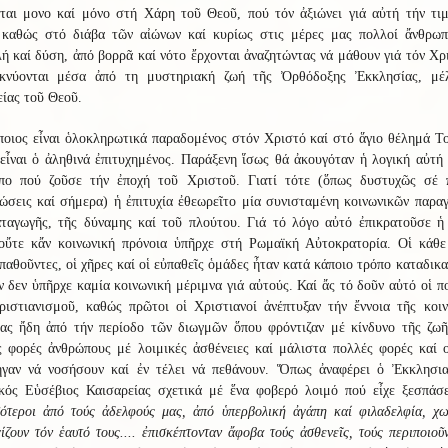
εται μονο καί μόνο στή Χάρη τοῦ Θεοῦ, πού τόν ἀξιώνει γιά αὐτή τήν τιμ
 καθώς στό διάβα τῶν αἰώνων καί κυρίως στις μέρες μας πολλοί ἄνθρωπ
ή καί δύση, ἀπό βορρᾶ καί νότο ἔρχονται ἀναζητώντας νά μάθουν γιά τόν Χρ
ικνύονται μέσα ἀπό τη μυστηριακή ζωή τῆς Ὀρθόδοξης Ἐκκλησίας, μέ
ίας τοῦ Θεοῦ.
οιος εἶναι ὁλοκληρωτικά παραδομένος στόν Χριστό καί στό ἅγιο θέλημά Τ
εἶναι ὁ ἀληθινά ἐπιτυχημένος. Παράξενη ἵσως θά ἀκουγόταν ἡ λογική αὐτή
πο πού ζοῦσε τήν ἐποχή τοῦ Χριστοῦ. Γιατί τότε (ὅπως δυστυχῶς σέ 
ώσεις καί σήμερα) ἡ ἐπιτυχία ἐθεωρεῖτο μία συνισταμένη κοινωνικῶν παρα
αταγωγῆς, τῆς δύναμης καί τοῦ πλούτου. Γιά τό λόγο αὐτό ἐπικρατοῦσε ἡ 
οὔτε κἄν κοινωνική πρόνοια ὑπῆρχε στή Ρωμαϊκή Αὐτοκρατορία. Οἱ κάθε
παθοῦντες, οἱ χῆρες καί οἱ εὐπαθεῖς ὁμάδες ἦταν κατά κάποιο τρόπο καταδικ
 δεν ὑπῆρχε καμία κοινωνική μέριμνα γιά αὐτούς. Καί ἄς τό δοῦν αὐτό οἱ π
ριστιανισμοῦ, καθώς πρῶτοι οἱ Χριστιανοί ἀνέπτυξαν τήν ἔννοια τῆς κοιν
ιας ἤδη ἀπό τήν περίοδο τῶν διωγμῶν ὅπου φρόντιζαν μέ κίνδυνο τῆς ζωῆ
 φορές ἀνθρώπους μέ λοιμικές ἀσθένειες καί μάλιστα πολλές φορές καί ο
ηγαν νά νοσήσουν καί ἐν τέλει νά πεθάνουν. Ὅπως ἀναφέρει ὁ Ἐκκλησια
ικός Εὑσέβιος Καισαρείας σχετικά μέ ἕνα φοβερό λοιμό πού εἶχε ξεσπάσ
σότεροι ἀπό τούς ἀδελφούς μας, ἀπό ὑπερβολική ἀγάπη καί φιλαδελφία, χω
ίζουν τόν ἑαυτό τους.... ἐπισκέπτονταν ἄφοβα τούς ἀσθενεῖς, τούς περιποιοῦ