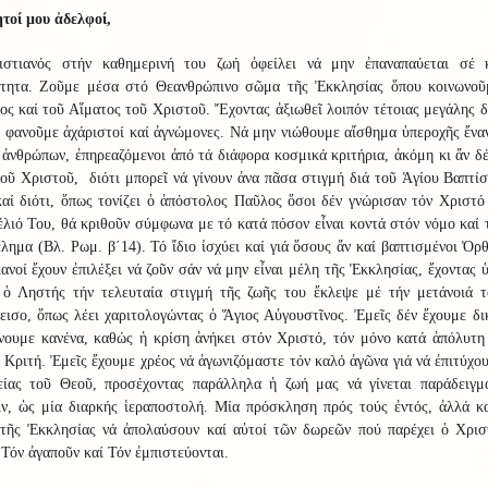
τοί μου ἀδελφοί,
στιανός στήν καθημερινή του ζωή ὀφείλει νά μην ἐπαναπαύεται σέ 
ότητα. Ζοῦμε μέσα στό Θεανθρώπινο σῶμα τῆς Ἐκκλησίας ὅπου κοινωνοῦ
ς καί τοῦ Αἵματος τοῦ Χριστοῦ. Ἔχοντας ἀξιωθεῖ λοιπόν τέτοιας μεγάλης 
 φανοῦμε ἀχάριστοί καί ἀγνώμονες. Νά μην νιώθουμε αἴσθημα ὑπεροχῆς ἔνα
ἀνθρώπων, ἐπηρεαζόμενοι ἀπό τά διάφορα κοσμικά κριτήρια, ἀκόμη κι ἄν δέ
οῦ Χριστοῦ, διότι μπορεῖ νά γίνουν ἀνα πᾶσα στιγμή διά τοῦ Ἁγίου Βαπτί
αί διότι, ὅπως τονίζει ὁ ἀπόστολος Παῦλος ὅσοι δέν γνώρισαν τόν Χριστό
λιό Του, θά κριθοῦν σύμφωνα με τό κατά πόσον εἶναι κοντά στόν νόμο καί 
λημα (Βλ. Ρωμ. β΄14). Τό ἴδιο ἰσχύει καί γιά ὅσους ἄν καί βαπτισμένοι Ὀρ
ανοί ἔχουν ἐπιλέξει νά ζοῦν σάν νά μην εἶναι μέλη τῆς Ἐκκλησίας, ἔχοντας 
ι ὁ Ληστής τήν τελευταία στιγμή τῆς ζωῆς του ἔκλεψε μέ τήν μετάνοιά τ
ισο, ὅπως λέει χαριτολογώντας ὁ Ἅγιος Αὐγουστῖνος. Ἐμεῖς δέν ἔχουμε δ
νουμε κανένα, καθώς ἡ κρίση ἀνήκει στόν Χριστό, τόν μόνο κατά ἀπόλυτη
 Κριτή. Ἐμεῖς ἔχουμε χρέος νά ἀγωνιζόμαστε τόν καλό ἀγῶνα γιά νά ἐπιτύχο
είας τοῦ Θεοῦ, προσέχοντας παράλληλα ἡ ζωή μας νά γίνεται παράδειγμ
ιν, ὡς μία διαρκής ἱεραποστολή. Μία πρόσκληση πρός τούς ἐντός, ἀλλά κα
 τῆς Ἐκκλησίας νά ἀπολαύσουν καί αὐτοί τῶν δωρεῶν πού παρέχει ὁ Χρισ
Τόν ἀγαποῦν καί Τόν ἐμπιστεύονται.