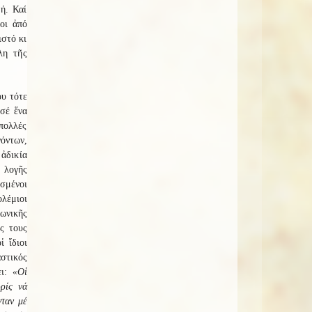
ή. Καί
οι ἀπό
ιστό κι
λη τῆς
ου τότε
 σέ ἕνα
πολλές
γόντων,
ἀδικία
 λογῆς
ασμένοι
ολέμιοι
ωνικῆς
ς τους
ἱ ἴδιοι
στικός
ει:
«Οἱ
ρίς νά
νταν μέ