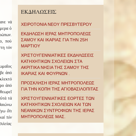
ΕΚΔΗΛΩΣΕΙΣ
ανε νά
ΧΕΙΡΟΤΟΝΙΑ ΝΕΟΥ ΠΡΕΣΒΥΤΕΡΟΥ
ήμερα ὁ
ΕΚΔΗΛΩΣΗ ΙΕΡΑΣ ΜΗΤΡΟΠΟΛΕΩΣ
ρώπων.
ΣΑΜΟΥ ΚΑΙ ΙΚΑΡΙΑΣ ΓΙΑ ΤΗΝ 25Η
ο, πού
ΜΑΡΤΙΟΥ
στη τόν
ΧΡΙΣΤΟΥΓΕΝΝΙΑΤΙΚΕΣ ΕΚΔΗΛΩΣΕΙΣ
ΚΑΤΗΧΗΤΙΚΩΝ ΣΧΟΛΕΙΩΝ ΣΤΑ
ωμαῖος
ΑΚΡΙΤΙΚΑ ΝΗΣΙΑ ΤΗΣ ΣΑΜΟΥ ΤΗΣ
αβε ἀπό
ΙΚΑΡΙΑΣ ΚΑΙ ΦΟΥΡΝΩΝ .
ἐκλεκτό
ΠΡΟΣΚΛΗΣΗ ΙΕΡΑΣ ΜΗΤΡΟΠΟΛΕΩΣ
ρο ἀπό
ΓΙΑ ΤΗΝ ΚΟΠΗ ΤΗΣ ΑΓΙΟΒΑΣΙΛΟΠΙΤΑΣ
 θεωρεῖ
αὐτά τά
ΧΡΙΣΤΟΥΓΕΝΝΙΑΤΙΚΕΣ ΕΟΡΤΕΣ ΤΩΝ
ΚΑΤΗΧΗΤΙΚΩΝ ΣΧΟΛΕΙΩΝ ΚΑΙ ΤΩΝ
βαιώνω
ΝΕΑΝΙΚΩΝ ΣΥΝΤΡΟΦΙΩΝ ΤΗΣ ΙΕΡΑΣ
έγω ὅτι
ΜΗΤΡΟΠΟΛΕΩΣ ΜΑΣ.
καί τόν
σιλείας