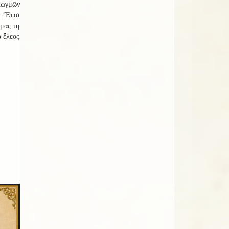
διωγμῶν
ς. Ἔτσι
 μας τη
ο ἔλεος