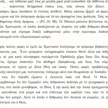
ση.... καί πέθαιναν μαζί τους μέ μεγάλη χαρά γιατί κολλοῦσαν τήν ἀσθένεια ἀ
ς .... παίρνοντας θεληματικά ἐπάνω τους, τούς πόνους τῶν ἄλλων...
λάτρες ὅμως συνέβαινε τό ἐντελῶς ἀντίθετο. Μόλις κάποιος ἄρχιζε νά ἀρρω
ιωχναν καί τόν ἀπέφευγαν ἀκόμη καί τά πιο ἀγαπημένα τους πρόσωπα. Τούς π
θαμένους στούς δρόμους...»
(
PG
20, 88). Οἱ Ἐθνικοί μάλιστα βλέποντας τη
ῶν Χριστιανῶν, οἱ ὁποῖοι ἀποδέχονταν ὡς πλησίον τόν κάθε ἄνθρωπο ἀδια
νοῦνταν καί σίγουρα ἔπαιξε καθοριστικό ρόλο στήν περεταίρω διάδο
ιανισμοῦ στόν εἰδωλολατρικό κόσμο.
ῶς πολλές φορές κι ἐμεῖς ὡς Χριστιανοί ἐπιλέγουμε νά τρέφουμε βεβαιότη
ἑαυτούς μας. Ἔτσι γινόμαστε σκληρόκαρδοι ἐνώπιον Θεοῦ ἀλλά καί ἀνθ
ς σέ μία κατά πλειοψηφία τουλάχιστόν Ὀρθόδοξη χῶρα ὅπου ὅλα θεωρ
ένα, ἔχουμε ἀναπτύξει ἕνα αἴσθημα ἐξασφάλισης καί ἴσως ἕνα σύμ
ρότητας σέ σχέση μέ ἄλλα ἔθνη καί λαούς. Πόσες φορές προβάλλου
ξη ταυτότητά μας πιστεύοντας ἐνδόμυχα αὐτό πού θεωροῦσαν οἱ Ἰουδαῖοι 
ό τους ὅτι δηλαδή εἴμαστε ὁ ἐκλεκτός λαός τοῦ Θεοῦ. Ὁ Θεός
λαμβάνουμε ὅτι δέν ξεχωρίζει τούς ἀνθρώπους ἀνάλογα μέ τό γεωγραφικό μ
τος στό ὁποῖο γεννήθηκαν, τό ἔθνος ἤ τήν φυλή ἀπό τήν ὁποία προέρχοντα
ι κατευθείαν στά μύχια καί στά ἐνδότερα τῶν καρδιῶν τους κάτι τό ὁ
ος δεν μπορεῖ. Αὐτό τό ὁποῖο ὁ ἄνθρωπος δεν δύναται νά γνωρίζει, τό γ
λότητά του ὁ Θεός.