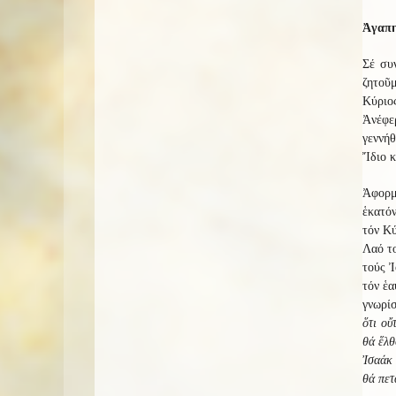
Ἀγαπη
Σέ συ
ζητοῦμ
Κύριο
Ἀνέφε
γεννήθ
Ἴδιο κ
Ἀφορμ
ἑκατόν
τόν Κύ
Λαό τ
τούς Ἰ
τόν ἑα
γνωρίσ
ὅτι οὔ
θά ἕλθ
Ἰσαάκ 
θά πετ