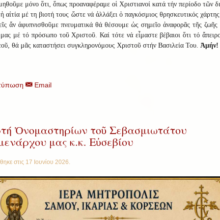
ηθοῦμε μόνο ὅτι, ὅπως προαναφέραμε οἱ Χριστιανοί κατά τήν περίοδο τῶν 
 ἡ αἰτία μέ τη βιοτή τους ὥστε νά ἀλλάξει ὁ παγκόσμιος θρησκευτικός χάρτη
εῖς ἄν ἀφυπνισθοῦμε πνευματικά θά θέσουμε ὡς σημεῖο ἀναφορᾶς τῆς ζωῆς
μας μέ τό πρόσωπο τοῦ Χριστοῦ. Καί τότε νά εἶμαστε βέβαιοι ὅτι τό ἄπειρ
εοῦ, θά μᾶς καταστήσει συγκληρονόμους Χριστοῦ στήν Βασιλεία Του.
Ἀμήν!
τύπωση
Email
τή Ὀνομαστηρίων τοῦ Σεβασμιωτάτου
μενάρχου μας κ.κ. Εὐσεβίου
θηκε στις
17 Ιουνίου 2026
.