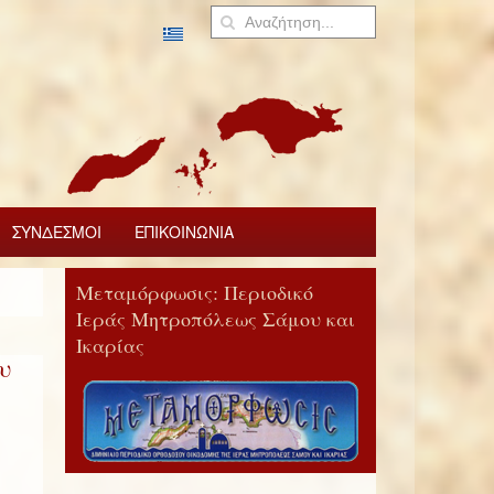
ΣΥΝΔΕΣΜΟΙ
ΕΠΙΚΟΙΝΩΝΙΑ
Μεταμόρφωσις: Περιοδικό
Ιεράς Μητροπόλεως Σάμου και
Ικαρίας
υ