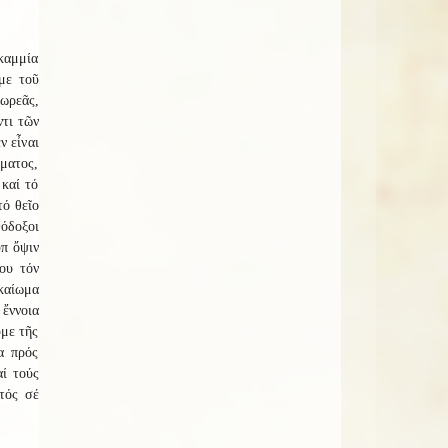
καμμία
με τοῦ
δωρεᾶς,
ντι τῶν
ν εἶναι
σματος,
 καί τό
τό θεῖο
θόδοξοι
ὑπ ὄψιν
ου τόν
ικαίωμα
 ἔννοια
υμε τῆς
α πρός
ί τούς
τός σέ