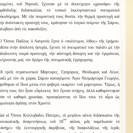
ποιμένες τοῦ Νησιοῦ, ἔχτισαν μὲ τὸ ἀνεκτίμητο «χρυσάφι» τῆς
ὀρθόδοξης διδασκαλίας τό τοπικό ἐκκλησιαστικό πνευματικό
οἰκοδόμημα. Μὲ τὴν ποιμαντική τους θυσία, τήν θερμή προσευχή καί
τήν ἀνύστακτη προσοχή τους, κράτησαν τὸ λογικὸ ποίμνιο τῆς Σάμου,
ἀλώβητο ἀπὸ τὶς κακοδοξίες.
Ὁ Ὅσιος Παῦλος ὁ Λατρινὸς ἔγινε ὁ «πολύτιμος λίθος» τῆς ἐρήμου.
Μέσα στὴν ἀπόλυτη ἡσυχία, ἔχτισε τὸ πνευματικό του παλάτι μὲ τὴν
ἀδιάλειπτη νοερὰ προσευχή, τὴν αὐστηρὴ ἄσκηση καὶ τὴν ἐγκράτεια,
δείχνοντάς μας τὸν δρόμο τῆς πνευματικῆς ἐγρήγορσης.
Οἱ τρεῖς στρατιωτικοὶ Μάρτυρες, Γρηγόριος, Θεόδωρος καὶ Λέων,
μαζὶ μὲ τὸν ἐκ χώρας Σάμου καταγόμενο Ἅγιο Νεομάρτυρα Γεώργιο,
βρέθηκαν οἱ ἴδιοι μέσα στὸ φοβερὸ «καμίνι» τοῦ μαρτυρίου. Ὅμως, ἡ
πίστη τους δὲν ἦταν εὔφλεκτη· δὲν ἔγιναν στάχτη, ἀλλὰ καθαρίστηκαν
σὰν τὸ καθαρὸ χρυσάφι, προσφέροντας τὸ ἴδιο τους τὸ αἷμα ὡς
ὁμολογία ἀγάπης στὸν Χριστό.
Καὶ οἱ Ὅσιοι Κολλυβάδες Πατέρες, οἱ μεγάλοι αὐτοὶ διδάσκαλοι τῆς
ου
φιλοκαλικῆς ἀναγεννήσεως τοῦ 18
αἰῶνα, μᾶς παρέδωσαν τὸ
«ἀσήμι» τῆς λειτουργικῆς ἀκρίβειας, τῆς διαφυλάξεως τῆς ἱερᾶς