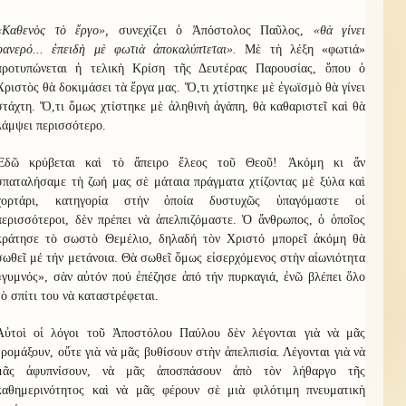
«Καθενὸς τὸ ἔργο»,
συνεχίζει ὁ Ἀπόστολος Παῦλος,
«θὰ γίνει
φανερό... ἐπειδὴ μὲ φωτιὰ ἀποκαλύπτεται».
Μὲ τὴ λέξη «φωτιά»
προτυπώνεται ἡ τελικὴ Κρίση τῆς Δευτέρας Παρουσίας, ὅπου ὁ
Χριστὸς θὰ δοκιμάσει τὰ ἔργα μας. Ὅ,τι χτίστηκε μὲ ἐγωϊσμὸ θὰ γίνει
στάχτη. Ὅ,τι ὅμως χτίστηκε μὲ ἀληθινὴ ἀγάπη, θὰ καθαριστεῖ καὶ θὰ
λάμψει περισσότερο.
Ἐδῶ κρύβεται καὶ τὸ ἄπειρο ἔλεος τοῦ Θεοῦ! Ἀκόμη κι ἄν
σπαταλήσαμε τὴ ζωή μας σὲ μάταια πράγματα χτίζοντας μὲ ξύλα καὶ
χορτάρι, κατηγορία στὴν ὁποία δυστυχῶς ὑπαγόμαστε οἱ
περισσότεροι, δὲν πρέπει νὰ ἀπελπιζόμαστε. Ὁ ἄνθρωπος, ὁ ὁποῖος
κράτησε τὸ σωστὸ Θεμέλιο, δηλαδή τὸν Χριστό μπορεῖ ἀκόμη θὰ
σωθεῖ μέ τήν μετάνοια. Θὰ σωθεῖ ὅμως εἰσερχόμενος στὴν αἰωνιότητα
«γυμνός», σὰν αὐτόν πού ἐπέζησε ἀπό τήν πυρκαγιά, ἐνῶ βλέπει ὅλο
τὸ σπίτι του νὰ καταστρέφεται.
Αὐτοὶ οἱ λόγοι τοῦ Ἀποστόλου Παύλου δὲν λέγονται γιὰ νὰ μᾶς
τρομάξουν, οὔτε γιὰ νὰ μᾶς βυθίσουν στὴν ἀπελπισία. Λέγονται γιὰ νὰ
μᾶς ἀφυπνίσουν, νὰ μᾶς ἀποσπάσουν ἀπὸ τὸν λήθαργο τῆς
καθημερινότητος καὶ νὰ μᾶς φέρουν σὲ μιὰ φιλότιμη πνευματικὴ