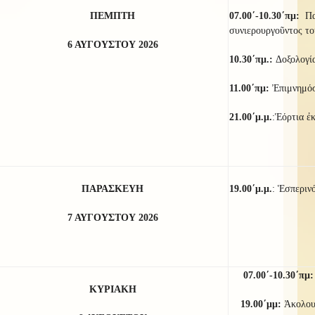
ΠΕΜΠΤΗ
07.00΄-10.30΄πμ:
Πα
συνιερουργοῦντος το
6 ΑΥΓΟΥΣΤΟΥ 2026
10.30΄πμ.:
Δοξολογί
11.00΄πμ:
Ἐπιμνημόσ
21
.00΄μ.μ.
:Ἑόρτια ἐ
ΠΑΡΑΣΚΕΥΗ
19.00΄μ.μ.
: Ἑσπεριν
7 ΑΥΓΟΥΣΤΟΥ 2026
07.00΄-10.30΄πμ
ΚΥΡΙΑΚΗ
19.00΄μμ:
Ἀκολο