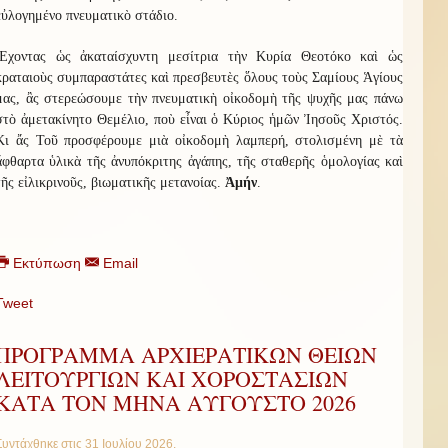
εὐλογημένο πνευματικὸ στάδιο.
Ἔχοντας ὡς ἀκαταίσχυντη μεσίτρια τὴν Κυρία Θεοτόκο καὶ ὡς
κραταιοὺς συμπαραστάτες καὶ πρεσβευτὲς ὅλους τοὺς Σαμίους Ἁγίους
μας, ἂς στερεώσουμε τὴν πνευματικὴ οἰκοδομὴ τῆς ψυχῆς μας πάνω
στὸ ἀμετακίνητο Θεμέλιο, ποὺ εἶναι ὁ Κύριος ἡμῶν Ἰησοῦς Χριστός.
Κι ἄς Τοῦ προσφέρουμε μιὰ οἰκοδομὴ λαμπερή, στολισμένη μὲ τὰ
ἄφθαρτα ὑλικὰ τῆς ἀνυπόκριτης ἀγάπης, τῆς σταθερῆς ὁμολογίας καὶ
τῆς εἰλικρινοῦς, βιωματικῆς μετανοίας.
Ἀμήν
.
Εκτύπωση
Email
Tweet
ΠΡΟΓΡΑΜΜΑ ΑΡΧΙΕΡΑΤΙΚΩΝ ΘΕΙΩΝ
ΛΕΙΤΟΥΡΓΙΩΝ ΚΑΙ ΧΟΡΟΣΤΑΣΙΩΝ
ΚΑΤΑ ΤΟΝ ΜΗΝΑ ΑΥΓΟΥΣΤΟ 2026
Συντάχθηκε στις
31 Ιουλίου 2026
.