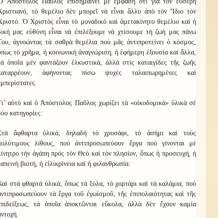
Ὁ Ἀπόστολος Παῦλος ἐπισημαίνει μὲ ἔμφαση ὅτι γιὰ τὸν εὐσεβῆ
Χριστιανό, τὸ θεμέλιο δὲν μπορεῖ νὰ εἶναι ἄλλο ἀπὸ τὸν Ἴδιο τὸν
Χριστό. Ὁ Χριστὸς εἶναι τὸ μοναδικὸ καὶ ἀμετακίνητο θεμέλιο καί ἡ
δική μας εὐθύνη εἶναι νὰ ἐπιλέξουμε νὰ χτίσουμε τὴ ζωὴ μας πάνω
Του, ἀγνοώντας τὰ σαθρὰ θεμέλια ποὺ μᾶς ἀντιπροτείνει ὁ κόσμος,
ὅπως τὸ χρῆμα, ἡ κοινωνικὴ ἀναγνώριση, ἡ ἐφήμερη ἐξουσία καί ἄλλα,
τά ὁποῖα μέν φαντάζουν ἑλκυστικά, ἀλλὰ στὶς καταιγίδες τῆς ζωῆς
καταρρέουν, ἀφήνοντας πίσω ψυχὲς ταλαιπωρημένες καί
ἐμπερίστατες.
Γι’ αὐτὸ καὶ ὁ Ἀπόστολος Παῦλος χωρίζει τὰ «οἰκοδομικὰ» ὑλικὰ σὲ
δύο κατηγορίες:
Στὰ ἄφθαρτα ὑλικά, δηλαδή τὸ χρυσάφι, τὸ ἀσήμι καὶ τοὺς
πολύτιμους λίθους, πού ἀντιπροσωπεύουν ἔργα ποὺ γίνονται μὲ
κίνητρο τὴν ἀγάπη πρός τὸν Θεὸ καὶ τὸν πλησίον, ὅπως ἡ προσευχή, ἡ
ταπεινὴ βιοτή, ἡ εἰλικρίνεια καὶ ἡ φιλανθρωπία.
Καί στὰ φθαρτά ὑλικά, ὅπως τὰ ξύλα, τὸ χορτάρι καὶ τὰ καλάμια, πού
ἀντιπροσωπεύουν τὰ ἔργα τοῦ ἐγωϊσμοῦ, τῆς ἐπιπολαιότητας καὶ τῆς
ἐπιδείξεως, τά ὁποῖα ἀποκτῶνται εὔκολα, ἀλλὰ δὲν ἔχουν καμία
ἀντοχή.