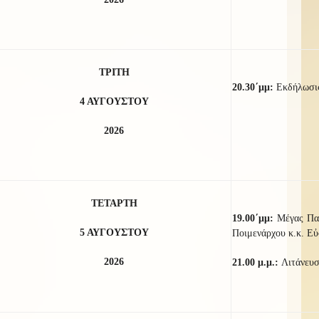
ΤΡΙΤΗ
20.
3
0
΄μμ:
Εκδήλωσις
4 ΑΥΓΟΥΣΤΟΥ
2026
ΤΕΤΑΡΤΗ
19.00΄μμ:
Μέγας Πα
5 ΑΥΓΟΥΣΤΟΥ
Ποιμενάρχου κ.κ. Εὐ
2026
21.00 μ.μ.:
Λιτάνευσ