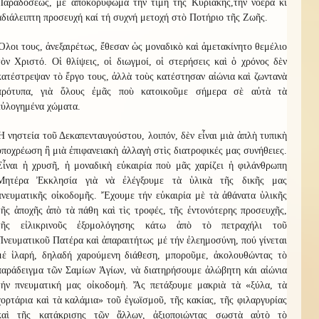
Παραδόσεως, μέ ἀποκορύφωμα την τιμή τῆς Κυριακῆς,τήν νοερά κι
ἀδιάλειπτη προσευχή καί τή συχνή μετοχή στὸ Ποτήριο τῆς Ζωῆς.
Ὅλοι τους, ἀνεξαιρέτως, ἔθεσαν ὡς μοναδικὸ καὶ ἀμετακίνητο θεμέλιο
τὸν Χριστό. Οἱ θλίψεις, οἱ διωγμοί, οἱ στερήσεις καὶ ὁ χρόνος δὲν
κατέστρεψαν τὸ ἔργο τους, ἀλλὰ τοὺς κατέστησαν αἰώνια καὶ ζωντανὰ
πρότυπα, γιὰ ὅλους ἐμᾶς ποὺ κατοικοῦμε σήμερα σὲ αὐτὰ τὰ
εὐλογημένα χώματα.
Ἡ νηστεία τοῦ Δεκαπενταυγούστου, λοιπόν, δὲν εἶναι μιὰ ἁπλὴ τυπικὴ
ὑποχρέωση ἢ μιὰ ἐπιφανειακὴ ἀλλαγὴ στὶς διατροφικές μας συνήθειες.
Εἶναι ἡ χρυσῆ, ἡ μοναδικὴ εὐκαιρία ποὺ μᾶς χαρίζει ἡ φιλάνθρωπη
Μητέρα Ἐκκλησία γιὰ νὰ ἐλέγξουμε τὰ ὑλικὰ τῆς δικῆς μας
πνευματικῆς οἰκοδομῆς. Ἔχουμε τήν εὐκαιρία μὲ τὰ ἀθάνατα ὑλικῆς
τῆς ἀποχῆς ἀπὸ τὰ πάθη καὶ τὶς τροφές, τῆς ἐντονότερης προσευχῆς,
τῆς εἰλικρινοῦς ἐξομολόγησης κάτω ἀπὸ τὸ πετραχήλι τοῦ
Πνευματικοῦ Πατέρα καὶ ἀπαραιτήτως μέ τήν ἐλεημοσύνη, πού γίνεται
μέ ἱλαρή, δηλαδή χαρούμενη διάθεση, μποροῦμε, ἀκολουθώντας τὸ
παράδειγμα τῶν Σαμίων Ἁγίων, νὰ διατηρήσουμε ἀλώβητη κάι αἰώνια
τήν πνευματική μας οἰκοδομὴ. Ἄς πετάξουμε μακριὰ τὰ «ξύλα, τὰ
χορτάρια καὶ τὰ καλάμια» τοῦ ἐγωϊσμοῦ, τῆς κακίας, τῆς φιλαργυρίας
καὶ τῆς κατάκρισης τῶν ἄλλων, ἀξιοποιώντας σωστὰ αὐτὸ τὸ