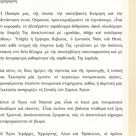
ἐγρήγορση.
Ἡ Παναγία μας, τῆς ὁποίας τὴν πανσέβαστη Κοίμηση καί τήν
Μετάσταση στούς Οὐρανούς προετοιμαζόμαστε νὰ ἑορτάσουμε, εἶναι
τὸ κορυφαῖο, τὸ ἀξεπέραστο παράδειγμα ἀνθρώπου, ἀφοῦ οἰκοδόμησε
τὴν ὕπαρξή Της ἀποκλειστικὰ μὲ
«χρυσάφι, ἀσήμι καὶ πολύτιμους
λίθους»
. Ὑπῆρξε ἡ ἔμψυχος Κιβωτός, ὁ ζωντανὸς Ναὸς τοῦ Θεοῦ,
γιατὶ κάθε στιγμὴ τῆς ἐπιγείου ζωῆς Της «χτιζόταν» μὲ τὴν ἀπόλυτη
ὑπακοὴ στὸ θεῖο θέλημα, μὲ τὴν ἀνυπέρβλητη ταπεινοφροσύνη καὶ μὲ
τὴν ἀστραφτερή καθαρότητα τῆς παρθενικῆς Της καρδιᾶς.
Καὶ αὐτὲς τὶς ἴδιες ἡμέρες τῆς νηστείας καί τῆς προσευχῆς, ἡ τοπική
μας Ἐκκλησία μᾶς ἐμπνέει σέ περαιτέρω πνευματικούς ἀγῶνες,
προσφέροντας ἐπιπλέον πνευματικὰ στηρίγματα, καθὼς ἡ ἀκριτική μας
Ἐκκλησία πανηγυρίζει τὴ Σύναξη τῶν Σαμίων Ἁγίων.
Αὐτοὶ οἱ Ἅγιοι τοῦ Νησιοῦ μας εἶναι οἱ δικοί μας πνευματικοὶ
οἰκοδόμοι καὶ οἰκιστές. Εἶναι ἐκεῖνοι ποὺ βάδισαν σταθερὰ στὰ ἴχνη
τοῦ Χριστοῦ, ἀποδεικνύοντας ἔμπρακτα, πῶς τὸ ἀποστολικὸ κήρυγμα
μεταμορφώνεται σὲ βίωμα.
Οἱ Ἅγιοι Ἱεράρχες, Ἑρμογένης, Λέων καὶ Ἡράκλειος, οἱ πρῶτοι