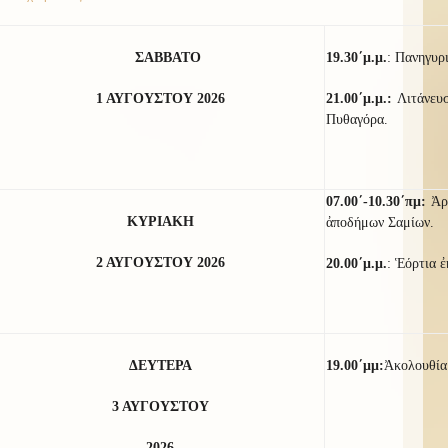
ΣΑΒΒΑΤΟ
19.30΄μ.μ.
:
Πανηγυρι
1 ΑΥΓΟΥΣΤΟΥ 2026
21.00΄μ.μ.:
Λιτάνευ
Πυθαγόρα.
07.00΄-10.30΄πμ:
Ἀρ
ΚΥΡΙΑΚΗ
ἀποδήμων Σαμίων.
2 ΑΥΓΟΥΣΤΟΥ 2026
20.00΄μ.μ.
: Ἑόρτια 
ΔΕΥΤΕΡΑ
19.00΄μμ:
Ἀκολουθί
3 ΑΥΓΟΥΣΤΟΥ
2026