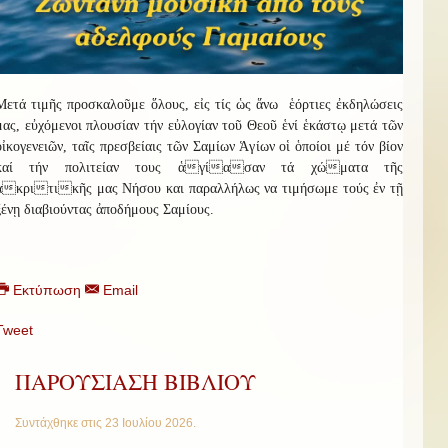
Μετά τιμῆς προσκαλοῦμε ὅλους, εἰς τίς ὡς ἅνω ἑόρτιες ἐκδηλώσεις
μας, εὐχόμενοι πλουσίαν τήν εὐλογίαν τοῦ Θεοῦ ἑνί ἑκάστῳ μετά τῶν
οἰκογενειῶν, ταῖς πρεσβείαις τῶν Σαμίων Ἁγίων οἱ ὁποίοι μέ τόν βίον
καί τήν πολιτείαν τους ἁγίασαν τά χώματα τῆς
ἀκριτικῆς μας Νήσου και παραλλήλως να τιμήσωμε τούς ἐν τ
ῇ
ξένῃ διαβιούντας ἀποδήμους
Σαμίους.
Εκτύπωση
Email
Tweet
ΠΑΡΟΥΣΙΑΣΗ ΒΙΒΛΙΟΥ
Συντάχθηκε στις
23 Ιουλίου 2026
.