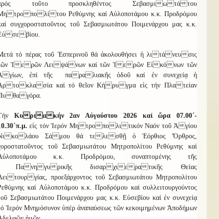
πρός τοῦτο προσκληθέντος Σεβασμιωτάτου
Μητροπολίτου Ρεθύμνης καί Αὐλοποτάμου κ.κ. Προδρόμου
καί συγχοροστατοῦντος τοῦ Σεβασμιωτάτου Ποιμενάρχου μας κ.κ.
Εὐσεβίου.
Μετά τό πέρας τοῦ Ἑσπερινοῦ θά ἀκολουθήσει ἡ λιτάνευσις
τῶν Ἱερῶν Λειψάνων καί τῶν Ἱερῶν Εἰκόνων τῶν
Ἁγίων, ἐπί τῆς παραλιακῆς ὁδοῦ καί ἐν συνεχείᾳ ἡ
Ἀρτοκλασία καί τό θεῖον Κήρυγμα εἰς τήν Πλατείαν
Πυθαγόρα.
Τήν
Κυριακήν 2αν Αὐγούστου 2026 καί ὥρα 07.00΄-
10.30΄π.μ.
εἰς τόν
Ἱερόν Μητροπολιτικόν Ναόν τοῦ Ἁγίου
Νικολάου Σάμου θά τελεσθῇ ὁ Ἑόρθιος Ὄρθρος,
χοροστατοῦντος τοῦ Σεβασμιωτάτου Μητροπολίτου Ρεθύμνης καί
Αὐλοποτάμου κ.κ. Προδρόμου, συναπτομένης τῆς
Πανηγυρικῆς δισαρχιερατικῆς Θείας
Λειτουργίας, προεξάρχοντος τοῦ Σεβασμιωτάτου Μητροπολίτου
Ρεθύμνης καί Αὐλοποτάμου κ.κ. Προδρόμου καί συλλειτουργούντος
τοῦ Σεβασμιωτάτου Ποιμενάρχου μας κ.κ. Εὐσεβίου καί ἐν συνεχείᾳ
τό Ἱερόν Μνημόσυνον ὑπέρ ἀναπαύσεως τῶν κεκοιμημένων Ἀποδήμων
Ἀδελφῶν ἡμῶν.