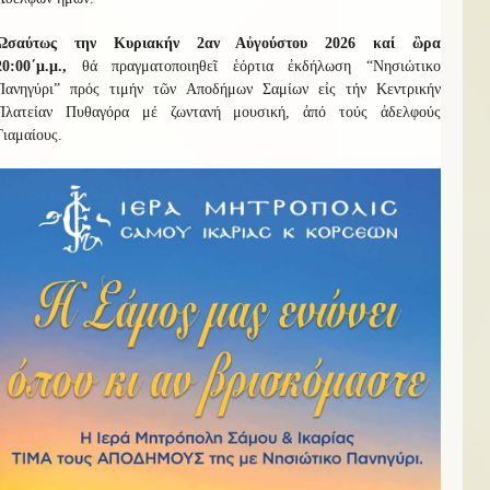
Ὡσαύτως την Κυριακήν 2αν Αὐγούστου 2026 καί
ὣρα
20:00΄μ.μ.,
θά πραγματοποιηθεῖ ἑόρτια ἐκδήλωση “Νησιώτικο
Πανηγύρι” πρός τιμήν τῶν Αποδήμων Σαμίων εἰς τήν Κεντρικήν
Πλατείαν Πυθαγόρα μέ ζωντανή μουσική, ἀπό τούς ἀδελφούς
Γιαμαίους.