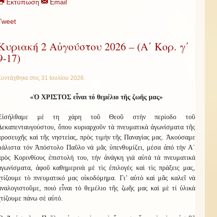
Εκτύπωση
Email
Tweet
Κυριακή 2 Αὐγούστου 2026 – (Α΄ Κορ. γ΄
9-17)
Συντάχθηκε στις
31 Ιουλίου 2026
.
«
Ὁ ΧΡΙΣΤΟΣ εἶναι τό θεμέλιο τῆς ζωῆς μας
»
Εἰσήλθαμε μέ τη χάρη τοῦ Θεοῦ στὴν περίοδο τοῦ
Δεκαπενταυγούστου, ὅπου κυριαρχοῦν τὰ πνευματικὰ ἀγωνίσματα τῆς
προσευχῆς καὶ τῆς νηστείας, πρὸς τιμὴν τῆς Παναγίας μας. Ἀκούσαμε
μάλιστα τόν Ἀπόστολο Παῦλο νά μᾶς ὑπενθυμίζει, μέσα ἀπό τὴν Α΄
πρὸς Κορινθίους ἐπιστολή του, τήν ἀνάγκη γιά αὐτά τά πνευματικά
ἀγωνίσματα, ἀφοῦ καθημερινὰ μὲ τὶς ἐπιλογὲς καὶ τὶς πράξεις μας,
χτίζουμε τὸ πνευματικό μας οἰκοδόμημα. Γι’ αὐτὸ καὶ μᾶς καλεῖ νὰ
ἀναλογιστοῦμε, ποιό εἶναι τὸ θεμέλιο τῆς ζωῆς μας καὶ μὲ τί ὑλικὰ
χτίζουμε πάνω σὲ αὐτό.