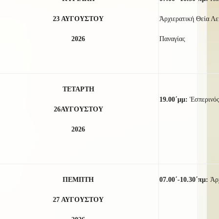
23
ΑΥΓΟΥΣΤΟΥ
Ἀρχιερατική Θεία Λει
2026
Παναγίας
ΤΕΤΑΡΤΗ
19.00΄μμ:
Ἑσπερινός
2
6
ΑΥΓΟΥΣΤΟΥ
2026
ΠΕΜΠΤΗ
07.00΄-10.30΄πμ:
Ἀρ
27 ΑΥΓΟΥΣΤΟΥ