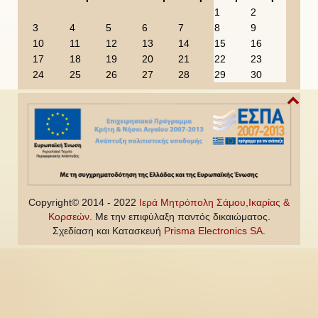
u
u
a
n
1
2
s
s
r
t
3
4
5
6
7
8
9
Y
M
h
10
11
12
13
14
15
16
e
o
17
18
19
20
21
22
23
a
n
24
25
26
27
28
29
30
r
t
h
Copyright© 2014 - 2022
Ιερά Μητρόπολη Σάμου,Ικαρίας &
Κορσεών
. Με την επιφύλαξη παντός δικαιώματος.
Σχεδίαση και Κατασκευή
Prisma Electronics SA
.