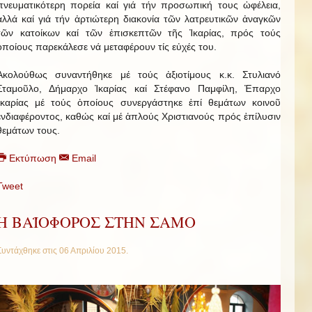
πνευματικότερη πορεία καί γιά τήν προσωπική τους ὠφέλεια,
ἀλλά καί γιά τήν ἀρτιώτερη διακονία τῶν λατρευτικῶν ἀναγκῶν
τῶν κατοίκων καί τῶν ἐπισκεπτῶν τῆς Ἰκαρίας, πρός τούς
ὁποίους παρεκάλεσε νά μεταφέρουν τίς εὐχές του.
Ἀκολούθως συναντήθηκε μέ τούς ἀξιοτίμους κ.κ. Στυλιανό
Σταμοῦλο, Δήμαρχο Ἰκαρίας καί Στέφανο Παμφίλη, Ἐπαρχο
Ἰκαρίας μέ τούς ὁποίους συνεργάστηκε ἐπί θεμάτων κοινοῦ
ἐνδιαφέροντος, καθώς καί μέ ἁπλούς Χριστιανούς πρός ἐπίλυσιν
θεμάτων τους.
Εκτύπωση
Email
Tweet
Η ΒΑΪΟΦΟΡΟΣ ΣΤΗΝ ΣΑΜΟ
Συντάχθηκε στις
06 Απριλίου 2015
.