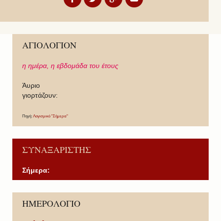
ΑΓΙΟΛΟΓΙΟΝ
η ημέρα,
η εβδομάδα του έτους
Άυριο
γιορτάζουν:
Πηγή:
Λογισμικό "Σήμερα"
ΣΥΝΑΞΑΡΙΣΤΗΣ
Σήμερα:
P
P
N
N
ΗΜΕΡΟΛΟΓΙΟ
r
r
e
e
e
e
x
x