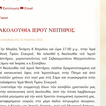
Εκτύπωση
Email
Tweet
ΑΚΟΛΟΥΘΙΑ ΙΕΡΟΥ ΝΙΠΤΗΡΟΣ
Συντάχθηκε στις
02 Απριλίου 2015
.
Τήν Μεγάλη Τετάρτη 8 Ἀπριλίου καί ὥρα 17.00 μ.μ., στήν Ἱερά
Μονή Τιμίου Σταυροῦ, θά τελεσθεῖ ἡ Ἀκολουθία τοῦ Ἱεροῦ
Νιπτῆρος, χοροστατοῦντος τοῦ Σεβασμιωτάτου Μητροπολίτου
Σάμου καί Ἰκαρίας κ.κ.Εὐσεβίου.
Ἡ Ἀκολουθία τοῦ ἱεροῦ Νιπτῆρος τελεῖται δραματοποιημένη καί
μέ κατανυκτικό ὕφος στά Ἱεροσόλυμα, στήν Πάτμο καί ἀπό
πολλῶν χρόνων στό νησί μας στή Σάμο καί συγκεκριμένα στήν
παλαίφατον Ἱερά Μονή Τιμίου Σταυροῦ.
Συνιστοῦμε τήν συμμετοχή ὅλων τῶν εὐσεβῶν χριστιανῶν μας
στήν κατανυκτική αὐτή ἀκολουθία, ἀπό τήν ὁποία λαμβάνουμε
πολλά μηνύματα γιά τήν κατά Χριστόν πνευματική προκοπή μας,
μεταφερόμενοι νοερῶς στό μέγα ἐκεῖνο ἐστρωμένο ἀνώγειον,
ὅπου ὁ Κύριός μας Ἰησοῦς Χριστός, πρό τοῦ Μυστικοῦ Δείπνου,