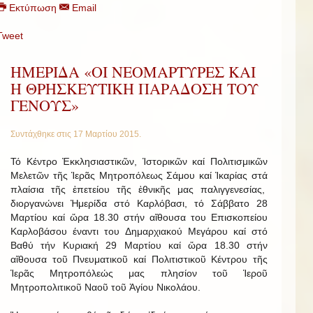
Εκτύπωση
Email
Tweet
ΗΜΕΡΙΔΑ «ΟΙ ΝΕΟΜΑΡΤΥΡΕΣ ΚΑΙ
Η ΘΡΗΣΚΕΥΤΙΚΗ ΠΑΡΑΔΟΣΗ ΤΟΥ
ΓΕΝΟΥΣ»
Συντάχθηκε στις
17 Μαρτίου 2015
.
Τό Κέντρο Ἐκκλησιαστικῶν, Ἱστορικῶν καί Πολιτισμικῶν
Μελετῶν τῆς Ἱερᾶς Μητροπόλεως Σάμου καί Ἰκαρίας στά
πλαίσια τῆς ἐπετείου τῆς ἐθνικῆς μας παλιγγενεσίας,
διοργανώνει Ἡμερίδα στό Καρλόβασι, τό Σάββατο 28
Μαρτίου καί ὥρα 18.30 στήν αἴθουσα του Επισκοπείου
Καρλοβάσου έναντι του Δημαρχιακού Μεγάρου καί στό
Βαθύ τήν Κυριακή 29 Μαρτίου καί ὥρα 18.30 στήν
αἴθουσα τοῦ Πνευματικοῦ καί Πολιτιστικοῦ Κέντρου τῆς
Ἱερᾶς Μητροπόλεώς μας πλησίον τοῦ Ἱεροῦ
Μητροπολιτικοῦ Ναοῦ τοῦ Ἁγίου Νικολάου.