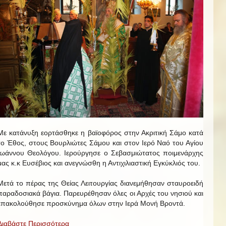
Με κατάνυξη εορτάσθηκε η βαϊοφόρος στην Ακριτική Σάμο κατά
το Έθος, στους Βουρλιώτες Σάμου και στον Ιερό Ναό του Αγίου
Ιωάννου Θεολόγου. Ιερούργησε ο Σεβασμιώτατος ποιμενάρχης
μας κ.κ Ευσέβιος και ανεγνώσθη η Αντιχιλιαστική Εγκύκλιός του.
Μετά το πέρας της Θείας Λειτουργίας διανεμήθησαν σταυροειδή
παραδοσιακά βάγια. Παρευρέθησαν όλες οι Αρχές του νησιού και
επακολούθησε προσκύνημα όλων στην Ιερά Μονή Βροντά.
Διαβάστε Περισσότερα