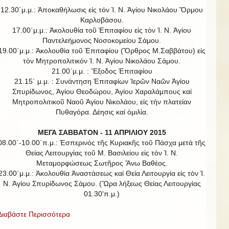
12.30΄μ.μ.: Ἀποκαθήλωσις εἰς τόν Ἱ. Ν. Ἁγίου Νικολάου Ὅρμου
Καρλοβάσου.
17.00΄μ.μ.: Ἀκολουθία τοῦ Ἐπιταφίου εἰς τόν Ἱ. Ν. Ἁγίου
Παντελεήμονος Νοσοκομείου Σάμου.
19.00΄μ.μ.: Ἀκολουθία τοῦ Ἐπιταφίου (Ὄρθρος Μ.Σαββάτου) εἰς
τόν Μητροπολιτικόν Ἱ. Ν. Ἁγίου Νικολάου Σάμου.
21.00΄μ.μ. : Ἒξοδος Ἐπιταφίου
21.15΄ μ.μ. : Συνάντηση Ἐπιταφίων Ἱερῶν Ναῶν Ἀγίου
Σπυρίδωνος, Ἁγίου Θεοδώρου, Ἁγίου Χαραλάμπους καί
Μητροπολιτικοῦ Ναοῦ Ἁγίου Νικολάου, εἰς τήν πλατείαν
Πυθαγόρα. Δέησις καί ὁμιλία.
ΜΕΓΑ ΣΑΒΒΑΤΟΝ - 11 ΑΠΡΙΛΙΟΥ 2015
08.00΄-10.00΄π.μ.: Ἑσπερινός τῆς Κυριακῆς τοῦ Πάσχα μετά τῆς
Θείας Λειτουργίας τοῦ Μ. Βασιλείου εἰς τόν Ἱ. Ν.
Μεταμορφώσεως Σωτῆρος Ἄνω Βαθέος.
23.00΄μ.μ.: Ἀκολουθία Ἀναστάσεως καί Θεία Λειτουργία εἰς τόν Ἱ.
Ν. Ἁγίου Σπυρίδωνος Σάμου. (Ὣρα λήξεως Θείας Λειτουργίας
01.30'π.μ.)
Διαβάστε Περισσότερα