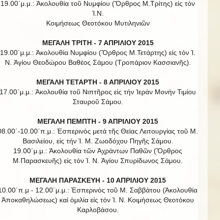
19.00΄μ.μ.: Ἀκολουθία τοῦ Νυμφίου (Ὄρθρος Μ.Τρίτης) εἰς τόν
Ἱ.Ν.
Κοιμήσεως Θεοτόκου Μυτιληνιῶν
ΜΕΓΑΛΗ ΤΡΙΤΗ - 7 ΑΠΡΙΛΙΟΥ 2015
19.00΄μ.μ.: Ἀκολουθία Νυμφίου (Ὄρθρος Μ.Τετάρτης) εἰς τόν Ἱ.
Ν. Ἁγίου Θεοδώρου Βαθέος Σάμου (Τροπάριον Κασσιανῆς).
ΜΕΓΑΛΗ ΤΕΤΑΡΤΗ - 8 ΑΠΡΙΛΙΟΥ 2015
17.00΄μ.μ.: Ἀκολουθία τοῦ Νιπτῆρος εἰς τήν Ἱεράν Μονήν Τιμίου
Σταυροῦ Σάμου.
ΜΕΓΑΛΗ ΠΕΜΠΤΗ - 9 ΑΠΡΙΛΙΟΥ 2015
08.00΄-10.00΄π.μ.: Ἑσπερινός μετά τῆς Θείας Λειτουργίας τοῦ Μ.
Βασιλείου, εἰς τήν Ἱ. Μ. Ζωοδόχου Πηγῆς Σάμου.
19.00΄μ.μ.: Ἀκολουθία τῶν Ἀχράντων Παθῶν (Ὄρθρος
Μ.Παρασκευῆς) εἰς τόν Ἱ. Ν. Ἁγίου Σπυρίδωνος Σάμου.
ΜΕΓΑΛΗ ΠΑΡΑΣΚΕΥΗ - 10 ΑΠΡΙΛΙΟΥ 2015
10.00΄π.μ - 12.00΄μ.μ.: Ἑσπερινός τοῦ Μ. Σαββάτου (Ἀκολουθία
Ἀποκαθηλώσεως) καί ὁμιλία εἰς τόν Ἱ. Ν. Κοιμήσεως Θεοτόκου
Καρλοβάσου.