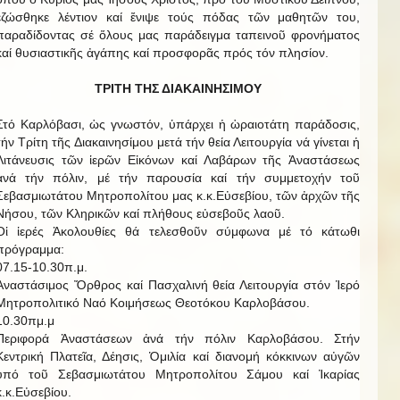
ἐζώσθηκε λέντιον καί ἔνιψε τούς πόδας τῶν μαθητῶν του,
παραδίδοντας σέ ὅλους μας παράδειγμα ταπεινοῦ φρονήματος
καί θυσιαστικῆς ἀγάπης καί προσφορᾶς πρός τόν πλησίον.
ΤΡΙΤΗ ΤΗΣ ΔΙΑΚΑΙΝΗΣΙΜΟΥ
Στό Καρλόβασι, ὡς γνωστόν, ὑπάρχει ἡ ὡραιοτάτη παράδοσις,
τήν Τρίτη τῆς Διακαινησίμου μετά τήν θεία Λειτουργία νά γίνεται ἡ
Λιτάνευσις τῶν ἱερῶν Εἰκόνων καί Λαβάρων τῆς Ἀναστάσεως
ἀνά τήν πόλιν, μέ τήν παρουσία καί τήν συμμετοχήν τοῦ
Σεβασμιωτάτου Μητροπολίτου μας κ.κ.Εὐσεβίου, τῶν ἀρχῶν τῆς
Νήσου, τῶν Κληρικῶν καί πλήθους εὐσεβοῦς λαοῦ.
Οἱ ἱερές Ἀκολουθίες θά τελεσθοῦν σύμφωνα μέ τό κάτωθι
πρόγραμμα:
07.15-10.30π.μ.
Ἀναστάσιμος Ὄρθρος καί Πασχαλινή θεία Λειτουργία στόν Ἱερό
Μητροπολιτικό Ναό Κοιμήσεως Θεοτόκου Καρλοβάσου.
10.30πμ.μ
Περιφορά Ἀναστάσεων ἀνά τήν πόλιν Καρλοβάσου. Στήν
Κεντρική Πλατεῖα, Δέησις, Ὁμιλία καί διανομή κόκκινων αὐγῶν
ὑπό τοῦ Σεβασμιωτάτου Μητροπολίτου Σάμου καί Ἰκαρίας
κ.κ.Εὐσεβίου.