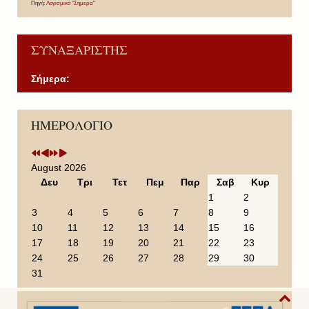
Πηγή:
Λογισμικό "Σήμερα"
ΣΥΝΑΞΑΡΙΣΤΗΣ
Σήμερα:
P
P
N
N
ΗΜΕΡΟΛΟΓΙΟ
r
r
e
e
e
e
x
x
v
v
t
t
i
i
Y
M
August 2026
o
o
e
o
Δευ
Τρι
Τετ
Πεμ
Παρ
Σαβ
Κυρ
u
u
a
n
1
2
s
s
r
t
3
4
5
6
7
8
9
Y
M
h
10
11
12
13
14
15
16
e
o
17
18
19
20
21
22
23
a
n
24
25
26
27
28
29
30
r
t
31
h