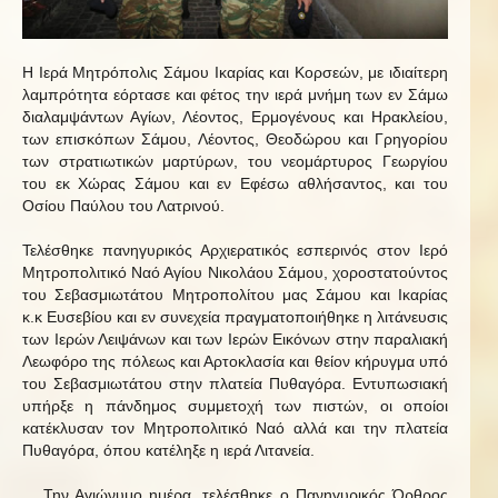
Η Ιερά Μητρόπολις Σάμου Ικαρίας και Κορσεών, με ιδιαίτερη
λαμπρότητα εόρτασε και φέτος την ιερά μνήμη των εν Σάμω
διαλαμψάντων Αγίων, Λέοντος, Ερμογένους και Ηρακλείου,
των επισκόπων Σάμου, Λέοντος, Θεοδώρου και Γρηγορίου
των στρατιωτικών μαρτύρων, του νεομάρτυρος Γεωργίου
του εκ Χώρας Σάμου και εν Εφέσω αθλήσαντος, και του
Οσίου Παύλου του Λατρινού.
Τελέσθηκε πανηγυρικός Αρχιερατικός εσπερινός στον Ιερό
Μητροπολιτικό Ναό Αγίου Νικολάου Σάμου, χοροστατούντος
του Σεβασμιωτάτου Μητροπολίτου μας Σάμου και Ικαρίας
κ.κ Ευσεβίου και εν συνεχεία πραγματοποιήθηκε η λιτάνευσις
των Ιερών Λειψάνων και των Ιερών Εικόνων στην παραλιακή
Λεωφόρο της πόλεως και Αρτοκλασία και θείον κήρυγμα υπό
του Σεβασμιωτάτου στην πλατεία Πυθαγόρα. Εντυπωσιακή
υπήρξε η πάνδημος συμμετοχή των πιστών, οι οποίοι
κατέκλυσαν τον Μητροπολιτικό Ναό αλλά και την πλατεία
Πυθαγόρα, όπου κατέληξε η ιερά Λιτανεία.
Την Αγιώνυμο ημέρα, τελέσθηκε ο Πανηγυρικός Όρθρος