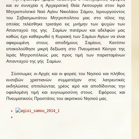
και εν συνεχεία η Αρχιερατική Θεία Λειτουργία στον Ιερό
Μητροπολιτικό Ναό Αγίου Νικολάου Σάμου, Ιερουργούντος
του Σεβασμιωτάτου Μητροπολίτου μας στο τέλος της
οποίας τελέσθηκε τρισάγιο εις μνήμην των ψυχών των
Απανταχού της γης Σαμίων πατέρων και αδελφών μας
καθώς έχει καθιερωθεί η Κυριακή των Σαμίων Αγίων να είναι
αφιερωμένη στους αποδήμους Σαμίους. Κατόπιν
επακολούθησε μικρή δεξίωση στο Πνευματικό Κέντρο της
Ιεράς Μητροπόλεώς μας προς τιμή των παρισταμένων
Απανταχού της γής Σαμίων.
Σύσσωμες οι Αρχές και οι φορείς του Νησιού και πλήθος
ευσεβών χριστιανών συμμετείχαν στις λατρευτικές
εκδηλώσεις επιτελώντας χρέος ιερό και αποδίδοντας την
οφειλομένη τιμή και ευγνωμοσύνη στους Εφόρους και
Πνευματικούς Προστάτες του ακριτικού Νησιού μας.