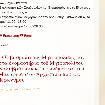
τῶν Ἀρχῶν καί τῶν
Ἐκκλησιαστικῶν Συμβουλίων καί Ἐπιτροπῶν, εἰς τὸ ἰδιαίτερον
γραφεῖον Του, εἰς τό
Μητροπολιτικόν Μέγαρον, εἰς τήν ὁδόν 28ης Ὀκτωβρίου 4, το
πρωϊ 11.00΄-13.00΄
καί τό ἀπόγευμα 17.30′-20.30΄.
Εκτύπωση
Email
Tweet
Ὁ Σεβασμιώτατος Μητροπολίτης μας
στὰ ὀνομαστήρια τοῦ Μητροπολίτου
Καλαβρύτων κ.κ. Ἱερωνύμου καὶ τοῦ
Μακαριωτάτου Ἀρχιεπισκόπου κ.κ.
Ἱερωνύμου.
Συντάχθηκε στις
17 Ιουνίου 2026
.