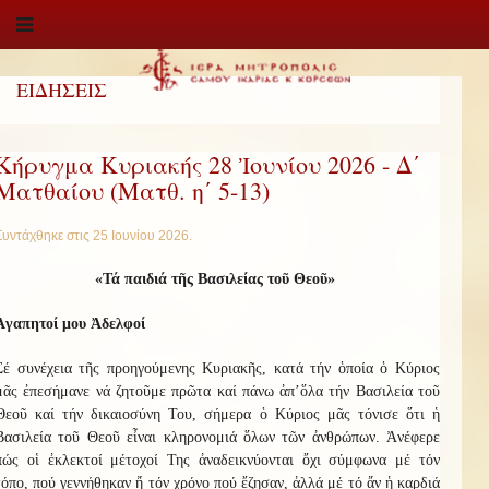
ΕΙΔΗΣΕΙΣ
Κήρυγμα Κυριακής 28 Ἰουνίου 2026 - Δ΄
Ματθαίου (Ματθ. η΄ 5-13)
Συντάχθηκε στις
25 Ιουνίου 2026
.
«Τά παιδιά τῆς Βασιλείας τοῦ Θεοῦ»
Ἀγαπητοί μου Ἀδελφοί
Σέ συνέχεια τῆς προηγούμενης Κυριακῆς, κατά τήν ὁποία ὁ Κύριος
μᾶς ἐπεσήμανε νά ζητοῦμε πρῶτα καί πάνω ἀπ’ὅλα τήν Βασιλεία τοῦ
Θεοῦ καί τήν δικαιοσύνη Του, σήμερα ὁ Κύριος μᾶς τόνισε ὅτι ἡ
Βασιλεία τοῦ Θεοῦ εἶναι κληρονομιά ὅλων τῶν ἀνθρώπων. Ἀνέφερε
πώς οἱ ἐκλεκτοί μέτοχοί Της ἀναδεικνύονται ὄχι σύμφωνα μέ τόν
τόπο, πού γεννήθηκαν ἤ τόν χρόνο πού ἔζησαν, ἀλλά μέ τό ἄν ἡ καρδιά