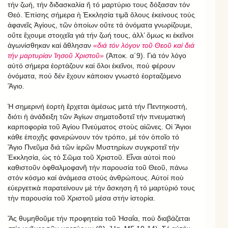
τήν ζωή, τήν διδασκαλία ἤ τό μαρτύριο τους δόξασαν τόν
Θεό. Ἐπίσης σήμερα ἡ Ἐκκλησία τιμᾶ ὅλους ἐκείνους τούς
ἀφανεῖς Ἁγίους, τῶν ὁποίων οὔτε τά ὀνόματα γνωρίζουμε,
οὔτε ἔχουμε στοιχεῖα γιά τήν ζωή τους, ἀλλ’ ὅμως κι ἐκεῖνοι
ἀγωνίσθηκαν καί ἄθλησαν
«διά τόν λόγον τοῦ Θεοῦ καί διά
τήν μαρτυρίαν Ἰησοῦ Χριστοῦ»
(Ἀποκ. α΄9). Γιά τόν λόγο
αὐτό σήμερα ἑορτάζουν καί ὅλοι ἐκεῖνοι, πού φέρουν
ὀνόματα, πού δέν ἔχουν κάποιον γνωστό ἑορταζόμενο
Ἅγιο.
Ἡ σημερινή ἑορτὴ ἔρχεται ἀμέσως μετά τήν Πεντηκοστή,
διότι ἡ ἀνάδειξη τῶν Ἁγίων σηματοδοτεῖ τήν πνευματική
καρποφορία τοῦ Ἁγίου Πνεύματος στοὺς αἰῶνες. Οἱ Ἅγιοι
κάθε ἐποχῆς φανερώνουν τόν τρόπο, μέ τόν ὁποῖο τό
Ἅγιο Πνεῦμα διά τῶν ἱερῶν Μυστηρίων συγκροτεῖ τήν
Ἐκκλησία, ὡς τό Σῶμα τοῦ Χριστοῦ. Εἶναι αὐτοὶ ποὺ
καθιστοῦν ὀφθαλμοφανῆ τήν παρουσία τοῦ Θεοῦ, πάνω
στόν κόσμο καί ἀνάμεσα στούς ἀνθρώπους. Αὐτοί ποὺ
εὐεργετικὰ παρατείνουν μὲ τήν ἄσκηση ἤ τό μαρτύριό τους
τὴν παρουσία τοῦ Χριστοῦ μέσα στήν ἱστορία.
Ἄς θυμηθοῦμε τήν προφητεία τοῦ Ἠσαΐα, πού διαβάζεται