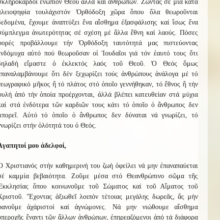
σκληρόκαρδοι ἐνώπιον Θεοῦ ἀλλά καί ἀνθρώπων. Ζῶντας σέ μία κατά
πλειοψηφία τουλάχιστόν Ὀρθόδοξη χῶρα ὅπου ὅλα θεωροῦνται
δεδομένα, ἔχουμε ἀναπτύξει ἕνα αἴσθημα ἐξασφάλισης καί ἴσως ἕνα
σύμπλεγμα ἀνωτερότητας σέ σχέση μέ ἄλλα ἔθνη καί λαούς. Πόσες
φορές προβάλλουμε τήν Ὀρθόδοξη ταυτότητά μας πιστεύοντας
ἐνδόμυχα αὐτό πού θεωροῦσαν οἱ Ἰουδαῖοι γιά τόν ἑαυτό τους ὅτι
δηλαδή εἴμαστε ὁ ἐκλεκτός λαός τοῦ Θεοῦ. Ὁ Θεός ὅμως
ἐπαναλαμβάνουμε ὅτι δέν ξεχωρίζει τούς ἀνθρώπους ἀνάλογα μέ τό
γεωγραφικό μῆκος ἤ τό πλάτος στό ὁποῖο γεννήθηκαν, τό ἔθνος ἤ τήν
φυλή ἀπό τήν ὁποία προέρχονται, ἀλλά βλέπει κατευθείαν στά μύχια
καί στά ἐνδότερα τῶν καρδιῶν τους κάτι τό ὁποῖο ὁ ἄνθρωπος δεν
μπορεῖ. Αὐτό τό ὁποῖο ὁ ἄνθρωπος δεν δύναται νά γνωρίζει, τό
γνωρίζει στήν ὁλότητά του ὁ Θεός.
Ἀγαπητοί μου ἀδελφοί,
Ὁ Χριστιανός στήν καθημερινή του ζωή ὀφείλει νά μην ἐπαναπαύεται
σέ καμμία βεβαιότητα. Ζοῦμε μέσα στό Θεανθρώπινο σῶμα τῆς
Ἐκκλησίας ὅπου κοινωνοῦμε τοῦ Σώματος καί τοῦ Αἵματος τοῦ
Χριστοῦ. Ἔχοντας ἀξιωθεῖ λοιπόν τέτοιας μεγάλης δωρεᾶς, ἄς μήν
φανοῦμε ἀχάριστοί καί ἀγνώμονες. Νά μην νιώθουμε αἴσθημα
ὑπεροχῆς ἔναντι τῶν ἄλλων ἀνθρώπων, ἐπηρεαζόμενοι ἀπό τά διάφορα