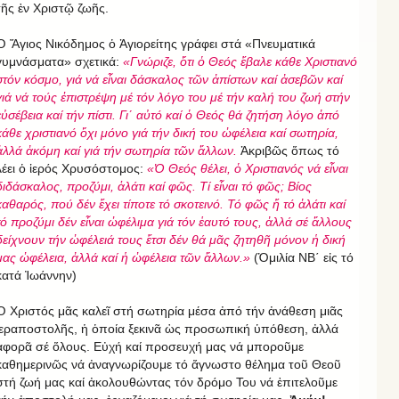
τῆς ἐν Χριστῷ ζωῆς.
Ὁ Ἅγιος Νικόδημος ὁ Ἁγιορείτης γράφει στά «Πνευματικά
γυμνάσματα» σχετικά:
«Γνώριζε, ὅτι ὁ Θεός ἔβαλε κάθε Χριστιανό
στόν κόσμο, γιά νά εἶναι δάσκαλος τῶν ἀπίστων καί ἀσεβῶν καί
γιά νά τούς ἐπιστρέψη μέ τόν λόγο του μέ τήν καλή του ζωή στήν
εὐσέβεια καί τήν πίστι.
Γι΄
αὐτό
καί
ὁ
Θεός
θά
ζητήση
λόγο
ἀπό
κάθε
χριστιανό
ὄχι
μόνο
γιά
τήν
δική
του
ὠφέλεια
καί
σωτηρία
,
ἀλλά
ἀκόμη
καί
γιά
τήν
σωτηρία
τῶν
ἄλλων
.
Ἀκριβῶς ὅπως τό
λέει ὁ ἱερός Χρυσόστομος:
«Ὁ
Θεός
θέλει
, ὁ
Χριστιανός
νά
εἶναι
διδάσκαλος
, προζύμι
, ἁλάτι
καί
φῶς
. Τί εἶναι τό φῶς; Βίος
καθαρός, πού δέν ἔχει τίποτε τό σκοτεινό. Τό φῶς ἤ τό ἀλάτι καί
τό προζύμι δέν εἶναι ὠφέλιμα γιά τόν ἑαυτό τους, ἀλλά σέ ἄλλους
δείχνουν τήν ὠφέλειά τους ἔτσι δέν θά μᾶς ζητηθῆ μόνον ἡ δική
μας ὠφέλεια, ἀλλά καί ἡ ὠφέλεια τῶν ἄλλων.»
(Ὁμιλία ΝΒ΄ εἰς τό
κατά Ἰωάννην)
Ὁ Χριστός μᾶς καλεῖ στή σωτηρία μέσα ἀπό τήν ἀνάθεση μιᾶς
ἱεραποστολῆς, ἡ ὁποία ξεκινᾶ ὡς προσωπική ὑπόθεση, ἀλλά
ἀφορᾶ σέ ὅλους. Εὐχή καί προσευχή μας νά μποροῦμε
καθημερινῶς νά ἀναγνωρίζουμε τό ἄγνωστο θέλημα τοῦ Θεοῦ
στή ζωή μας καί ἀκολουθώντας τόν δρόμο Του νά ἐπιτελοῦμε