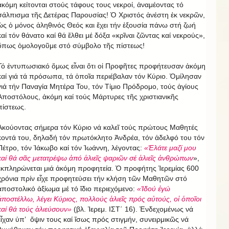
ἀκόμη κείτονται στούς τάφους τους νεκροί, ἀναμέοντας τό
σάλπισμα τῆς Δετέρας Παρουσίας! Ὁ Χριστός ἀνέστη ἐκ νεκρῶν,
ὡς ὁ μόνος ἀληθινός Θεός και ἔχει τήν ἐξουσία πάνω στή ζωή
καί τόν θάνατο καί θά ἔλθει μέ δόξα «κρῖναι ζῶντας καί νεκρούς»,
ὅπως ὁμολογοῦμε στό σύμβολο τῆς πίστεως!
Τό ἐντυπωσιακό ὅμως εἶναι ὅτι οἱ Προφῆτες προφήτευσαν ἀκόμη
καί γιά τά πρόσωπα, τά ὁποῖα περιέβαλαν τόν Κύριο. Ὁμίλησαν
γιά τήν Παναγία Μητέρα Του, τόν Τίμιο Πρόδρομο, τούς ἁγίους
Ἀποστόλους, ἀκόμη καί τούς Μάρτυρες τῆς χριστιανικῆς
πίστεως.
Ἀκούοντας σήμερα τόν Κύριο νά καλεῖ τούς πρώτους Μαθητές
κοντά του, δηλαδή τόν πρωτόκλητο Ἀνδρέα, τόν ἀδελφό του τόν
Πέτρο, τόν Ἰάκωβο καί τόν Ἰωάννη, λέγοντας:
«Ἐλάτε μαζί μου
καί θά σᾶς μετατρέψω ἀπό ἁλιεῖς ψαριῶν σέ ἁλιεῖς ἀνθρώπων
»,
ἐκπληρώνεται μιά ἀκόμη προφητεία. Ὁ προφήτης Ἱερεμίας 600
χρόνια πρίν εἶχε προφητεύσει τήν κλήση τῶν Μαθητῶν στό
ἀποστολικό ἀξίωμα μέ τό ἴδιο περιεχόμενο:
«Ἰδού ἐγώ
ἀποστέλλω, λέγει Κύριος, πολλούς ἁλιεῖς πρός αὐτούς, οἱ ὁποῖοι
καί θά τούς ἁλιεύσουν»
(βλ. Ἱερεμ. ΙΣΤ΄ 16). Ἐνδεχομένως νά
εἶχαν ὑπ’ ὄψιν τους καί ἴσως πρός στιγμήν, συνειρμικῶς νά