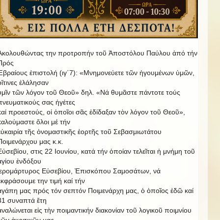
Ἀκολουθώντας την προτροπήν τοῦ Ἀποστόλου Παύλου ἀπό τήν
Πρός
Ἑβραίους ἐπιστολή (ιγ΄7): «Μνημονεύετε τῶν ἡγουμένων ὑμῶν,
οἵτινες ἐλάλησαν
ὑμῖν τῶν λόγον τοῦ Θεοῦ» δηλ. «Νά θυμᾶστε πάντοτε τούς
πνευματικούς σας ἡγέτες
καί προεστούς, οἱ ὁποῖοι σᾶς ἐδίδαξαν τὸν λόγον τοῦ Θεοῦ»,
καλούμαστε ὅλοι μέ τήν
εὐκαιρία τῆς ὀνομαστικῆς ἑορτῆς τοῦ Σεβασμιωτάτου
Ποιμενάρχου μας κ.κ.
Εὐσεβίου, στις 22 Ιουνίου, κατά τήν ὁποίαν τελεῖται ἡ μνήμη τοῦ
ἁγίου ἐνδόξου
ἱερομάρτυρος Εὐσεβίου, Ἐπισκόπου Σαμοσάτων, νά
ἐκφράσουμε την τιμή καί τήν
ἀγάπη μας πρός τόν σεπτόν Ποιμενάρχη μας, ὁ ὁποῖος ἐδῶ καί
31 συναπτά ἔτη
ἀναλώνεται εἰς τὴν ποιμαντικήν διακονίαν τοῦ λογικοῦ ποιμνίου
τῶν ἀκριτικῶν μας