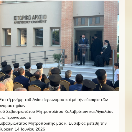
Ἐπὶ τῇ μνήμῃ τοῦ Ἁγίου Ἱερωνύμου καὶ μὲ τὴν εὐκαιρία τῶν
ὀνομαστηρίων
τοῦ Σεβασμιωτάτου Μητροπολίτου Καλαβρύτων καὶ Αἰγιαλείας
κ.κ. Ἱερωνύμου, ὁ
Σεβασμιώτατος Μητροπολίτης μας κ. Εὐσέβιος μετέβη τὴν
Κυριακὴ 14 Ἰουνίου 2026