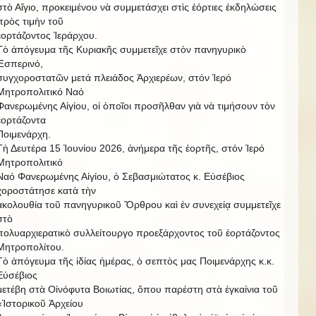
στὸ Αἴγιο, προκειμένου νὰ συμμετάσχει στὶς ἑόρτιες ἐκδηλώσεις
πρὸς τιμὴν τοῦ
ἑορτάζοντος Ἱεράρχου.
Τὸ ἀπόγευμα τῆς Κυριακῆς συμμετεῖχε στὸν πανηγυρικὸ
Ἑσπερινό,
συγχοροστατῶν μετά πλειάδος Ἀρχιερέων, στόν Ἱερό
Μητροπολιτικό Ναό
Φανερωμένης Αἰγίου, οἱ ὁποῖοι προσῆλθαν γιὰ νὰ τιμήσουν τὸν
ἐορτάζοντα
Ποιμενάρχη.
Τὴ Δευτέρα 15 Ἰουνίου 2026, ἀνήμερα τῆς ἑορτῆς, στόν Ἱερό
Μητροπολιτικό
Ναό Φανερωμένης Αἰγίου, ὁ Σεβασμιώτατος κ. Εὐσέβιος
χοροστάτησε κατὰ τὴν
ἀκολουθία τοῦ πανηγυρικοῦ Ὄρθρου καὶ ἐν συνεχείᾳ συμμετεῖχε
στὸ
πολυαρχιερατικὸ συλλείτουργο προεξάρχοντος τοῦ ἑορτάζοντος
Μητροπολίτου.
Τὸ ἀπόγευμα τῆς ἰδίας ἡμέρας, ὁ σεπτὸς μας Ποιμενάρχης κ.κ.
Εὐσέβιος
μετέβη στὰ Οἰνόφυτα Βοιωτίας, ὅπου παρέστη στὰ ἐγκαίνια τοῦ
«Ἱστορικοῦ Ἀρχείου