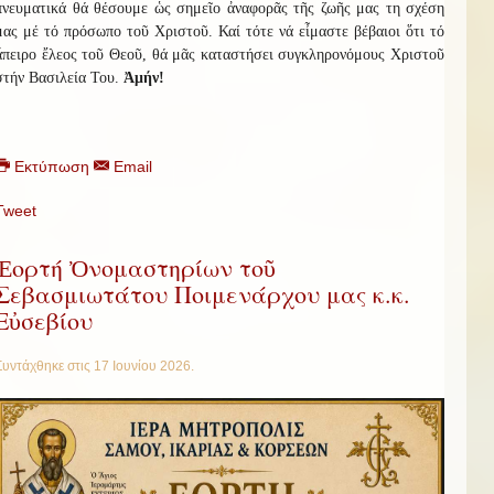
πνευματικά θά θέσουμε ὡς σημεῖο ἀναφορᾶς τῆς ζωῆς μας τη σχέση
μας μέ τό πρόσωπο τοῦ Χριστοῦ. Καί τότε νά εἶμαστε βέβαιοι ὅτι τό
ἄπειρο ἔλεος τοῦ Θεοῦ, θά μᾶς καταστήσει συγκληρονόμους Χριστοῦ
στήν Βασιλεία Του.
Ἀμήν!
Εκτύπωση
Email
Tweet
Ἑορτή Ὀνομαστηρίων τοῦ
Σεβασμιωτάτου Ποιμενάρχου μας κ.κ.
Εὐσεβίου
Συντάχθηκε στις
17 Ιουνίου 2026
.