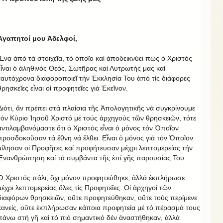
Ἀγαπητοί μου Ἀδελφοί,
Ἕνα ἀπό τά στοιχεῖα, τό ὁποῖο καί ἀποδεικνύει πώς ὁ Χριστός
εἶναι ὁ ἀληθινός Θεός, Σωτῆρας καί Λυτρωτής μας καί
ταυτόχρονα διαφοροποιεῖ τήν Ἐκκλησία Του ἀπό τίς διάφορες
θρησκεῖες εἶναι οἱ προφητεῖες γιά Ἐκεῖνον.
Διότι, ἄν πρέπει στά πλαίσια τῆς Ἀπολογητικῆς νά συγκρίνουμε
τόν Κύριο Ἰησοῦ Χριστό μέ τούς ἀρχηγούς τῶν θρησκειῶν, τότε
ἀντιλαμβανόμαστε ὅτι ὁ Χριστός εἶναι ὁ μόνος τόν Ὁποῖον
προσδοκοῦσαν τά ἔθνη νά ἔλθει. Εἶναι ὁ μόνος γιά τόν Ὁποῖον
μίλησαν οἱ Προφῆτες καί προφήτευσαν μέχρι λεπτομερείας τήν
Ἐνανθρώπηση καί τά συμβάντα τῆς ἐπί γῆς παρουσίας Του.
Ὁ Χριστός πάλι, ὄχι μόνον προφητεύθηκε, ἀλλά ἐκπλήρωσε
μέχρι λεπτομερείας ὅλες τίς Προφητεῖες. Οἱ ἀρχηγοί τῶν
διαφόρων θρησκειῶν, οὔτε προφητεύθηκαν, οὔτε τούς περίμενε
κανείς, οὔτε ἐκπλήρωσαν κάποια προφητεία μέ τό πέρασμά τους
πάνω στή γῆ καί τό πιό σημαντικό δέν ἀναστήθηκαν, ἀλλά