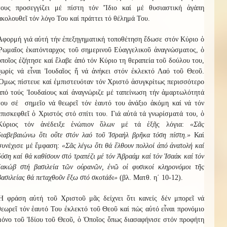
τους προσεγγίζει μέ πίστη τόν Ἴδιο καί μέ θυσιαστική ἀγάπη
ἀκολουθεῖ τόν λόγο Του καί πράττει τό θέλημά Του.
Ἀφορμή γιά αὐτή τήν ἐπεξηγηματική τοποθέτηση ἔδωσε στόν Κύριο ὁ
Ῥωμαῖος ἑκατόνταρχος τοῦ σημερινοῦ Εὐαγγελικοῦ ἀναγνώσματος, ὁ
ὁποῖος ἐζήτησε καί ἔλαβε ἀπό τόν Κύριο τη θεραπεία τοῦ δούλου του,
χωρίς νά εἶναι Ἰουδαῖος ἤ νά ἀνήκει στόν ἐκλεκτό Λαό τοῦ Θεοῦ.
Ὅμως πίστευε καί ἐμπιστευόταν τόν Χριστό ἀσυγκρίτως περισσότερο
ἀπό τούς Ἰουδαίους καί ἀναγνώριζε μέ ταπείνωση τήν ἁμαρτωλότητά
του σέ σημεῖο νά θεωρεῖ τόν ἑαυτό του ἀνάξιο ἀκόμη καί νά τόν
ἐπισκεφθεῖ ὁ Χριστός στό σπίτι του. Γιά αὐτά τά γνωρίσματά του, ὁ
Κύριος τόν ἀνέδειξε ἐνώπιον ὅλων μέ τά ἐξῆς λόγια:
«Σᾶς
διαβεβαιώνω ὅτι οὔτε στόν λαό τοῦ Ἰσραήλ βρῆκα τόση πίστη.»
Καί
συνέχισε μέ ἔμφαση:
«Σᾶς λέγω ὅτι θά ἕλθουν πολλοί ἀπό ἀνατολή καί
δύση καί θά καθίσουν στό τραπέζι μέ τόν Ἀβραάμ καί τόν Ἰσαάκ καί τόν
Ἰακώβ στή βασιλεία τῶν οὐρανῶν, ἐνῶ οἱ φυσικοί κληρονόμοι τῆς
βασιλείας θά πεταχθοῦν ἔξω στό σκοτάδι»
(βλ. Ματθ. η΄ 10-12).
Ἡ φράση αὐτή τοῦ Χριστοῦ μᾶς δείχνει ὅτι κανείς δέν μπορεῖ νά
θεωρεῖ τόν ἑαυτό Του ἐκλεκτό τοῦ Θεοῦ καί πώς αὐτό εἶναι προνόμιο
μόνο τοῦ Ἰδίου τοῦ Θεοῦ, ὁ Ὁποῖος ὅπως διασαφήνισε στόν προφήτη