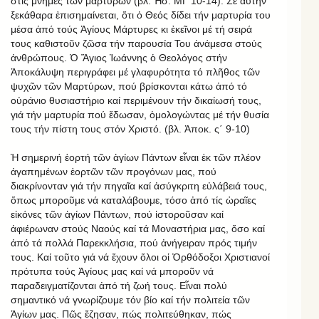
στίς μνῆμες τῶν μαρτύρων (βλ. Ἠσ. ΜΓ 10-14). Σέ αὐτήν
ξεκάθαρα ἐπισημαίνεται, ὅτι ὁ Θεός δίδει τήν μαρτυρία του
μέσα ἀπό τούς Ἁγίους Μάρτυρες κι ἐκεῖνοι μέ τή σειρά
τους καθιστοῦν ζῶσα τήν παρουσία Του ἀνάμεσα στούς
ἀνθρώπους. Ὁ Ἅγιος Ἰωάννης ὁ Θεολόγος στήν
Ἀποκάλυψη περιγράφει μέ γλαφυρότητα τό πλῆθος τῶν
ψυχῶν τῶν Μαρτύρων, πού βρίσκονται κάτω ἀπό τό
οὐράνιο θυσιαστήριο καί περιμένουν τήν δικαίωσή τους,
γιά τήν μαρτυρία πού ἔδωσαν, ὁμολογώντας μέ τήν θυσία
τους τήν πίστη τους στόν Χριστό. (βλ. Ἀποκ. ς΄ 9-10)
Ἡ σημερινή ἑορτή τῶν ἁγίων Πάντων εἶναι ἐκ τῶν πλέον
ἀγαπημένων ἑορτῶν τῶν προγόνων μας, πού
διακρίνονταν γιά τήν πηγαῖα καί ἀσύγκριτη εὐλάβειά τους,
ὅπως μποροῦμε νά καταλάβουμε, τόσο ἀπό τίς ὡραῖες
εἰκόνες τῶν ἁγίων Πάντων, πού ἱστοροῦσαν καί
ἀφιέρωναν στούς Ναούς καί τά Μοναστήρια μας, ὅσο καί
ἀπό τά πολλά Παρεκκλήσια, πού ἀνήγειραν πρός τιμήν
τους. Καί τοῦτο γιά νά ἔχουν ὅλοι οἱ Ὀρθόδοξοι Χριστιανοί
πρότυπα τούς Ἁγίους μας καί νά μποροῦν νά
παραδειγματίζονται ἀπό τή ζωή τους. Εἶναι πολύ
σημαντικό νά γνωρίζουμε τόν βίο καί τήν πολιτεία τῶν
Ἁγίων μας. Πῶς ἔζησαν, πώς πολιτεύθηκαν, πώς