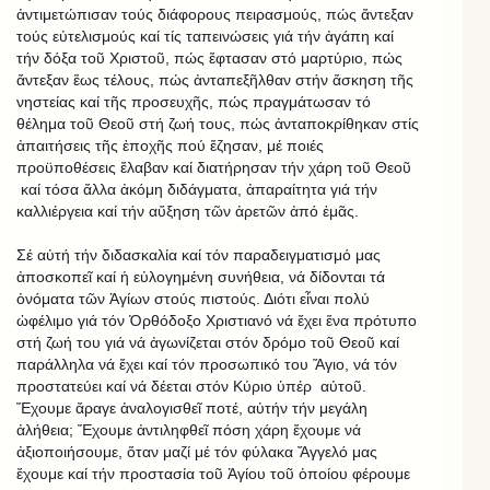
ἀντιμετώπισαν τούς διάφορους πειρασμούς, πώς ἄντεξαν
τούς εὐτελισμούς καί τίς ταπεινώσεις γιά τήν ἀγάπη καί
τήν δόξα τοῦ Χριστοῦ, πώς ἔφτασαν στό μαρτύριο, πώς
ἄντεξαν ἕως τέλους, πώς ἀνταπεξῆλθαν στήν ἄσκηση τῆς
νηστείας καί τῆς προσευχῆς, πώς πραγμάτωσαν τό
θέλημα τοῦ Θεοῦ στή ζωή τους, πώς ἀνταποκρίθηκαν στίς
ἀπαιτήσεις τῆς ἐποχῆς πού ἔζησαν, μέ ποιές
προϋποθέσεις ἔλαβαν καί διατήρησαν τήν χάρη τοῦ Θεοῦ
καί τόσα ἄλλα ἀκόμη διδάγματα, ἀπαραίτητα γιά τήν
καλλιέργεια καί τήν αὔξηση τῶν ἀρετῶν ἀπό ἐμᾶς.
Σέ αὐτή τήν διδασκαλία καί τόν παραδειγματισμό μας
ἀποσκοπεῖ καί ἡ εὐλογημένη συνήθεια, νά δίδονται τά
ὀνόματα τῶν Ἁγίων στούς πιστούς. Διότι εἶναι πολύ
ὠφέλιμο γιά τόν Ὀρθόδοξο Χριστιανό νά ἔχει ἕνα πρότυπο
στή ζωή του γιά νά ἀγωνίζεται στόν δρόμο τοῦ Θεοῦ καί
παράλληλα νά ἔχει καί τόν προσωπικό του Ἅγιο, νά τόν
προστατεύει καί νά δέεται στόν Κύριο ὑπέρ αὐτοῦ.
Ἔχουμε ἄραγε ἀναλογισθεῖ ποτέ, αὐτήν τήν μεγάλη
ἀλήθεια; Ἔχουμε ἀντιληφθεῖ πόση χάρη ἔχουμε νά
ἀξιοποιήσουμε, ὅταν μαζί μέ τόν φύλακα Ἄγγελό μας
ἔχουμε καί τήν προστασία τοῦ Ἁγίου τοῦ ὁποίου φέρουμε