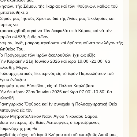
Νησιῶν, τῆς Σάμου, τῆς Ἰκαρίας καί τῶν Φούρνων, καθώς τοῦ
ἐμπιστεύθηκε ὁ
Κύριός μας Ἰησοῦς Χριστός διά τῆς Ἁγίας μας Ἐκκλησίας καί
κυρίως να
προσευχηθοῦμε γιά νά Τόν διαφυλάττει ὁ Κύριος καί νά τόν
χαρίζει σ&#39; ἐμᾶς σῷον,
ἔντιμον, ὑγιᾷ, μακροημερεύοντα καί ὀρθοτομοῦντα τον λόγον τῆς
ἀληθείας Του.
Το Πρόγραμμα τῶν ἱερῶν ἀκολουθιῶν ἔχει ὡς ἐξῆς:
Τήν Κυριακήν 21η Ἰουνίου 2026 καί ὥρα 19.00΄-21.00΄ θα
τελεσθῇ, Μέγας
Πολυαρχιερατικός Ἑσπερινός εἰς τὸ ἱερόν Παρεκκλήσιον τοῦ
Ἁγίου ἐνδόξου
Ἱερομάρτυρος Εὐσεβίου, εἰς τό Παλαιό Καρλόβασι.
Τήν Δευτέραν 22αν Ἰουνίου 2026 καί ὥρα 07.00΄-10.30΄ θα
τελεσθῇ
Πανηγυρικός Ὄρθρος καί ἐν συνεχεία ή Πολυαρχιερατική Θεία
Λειτουργία εἰς τὸν
Ἱερόν Μητροπολιτικόν Ναόν Ἁγίου Νικολάου Σάμου.
Μετά το πέρας τῆς θείας Λειτουργίας ὁ ἑορταζόμενος
Ποιμενάρχης μας θά
δεχθεῖ τίς εὐχές τοῦ ἱεροῦ Κλήρου καί τοῦ εὐσεβοῦς Λαοῦ μας,