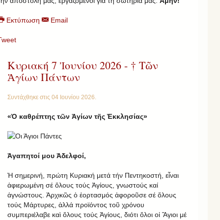
τήν ἀποστολή μας, ἐργαζόμενοι γιά τή σωτηρία μας.
Ἀμήν!
Εκτύπωση
Email
Tweet
Κυριακή 7 Ἰουνίου 2026 - † Τῶν
Ἁγίων Πάντων
Συντάχθηκε στις
04 Ιουνίου 2026
.
«Ὁ καθρέπτης τῶν Ἁγίων τῆς Ἐκκλησίας»
Ἀγαπητοί μου Ἀδελφοί,
Ἡ σημερινή, πρώτη Κυριακή μετά τήν Πεντηκοστή, εἶναι
ἀφιερωμένη σέ ὅλους τούς Ἁγίους, γνωστούς καί
ἀγνώστους. Ἀρχικῶς ὁ ἑορτασμός ἀφοροῦσε σέ ὅλους
τούς Mάρτυρες, ἀλλά προϊόντος τοῦ χρόνου
συμπεριέλαβε καὶ ὅλους τούς Ἁγίους, διότι ὅλοι οἱ Ἅγιοι μέ