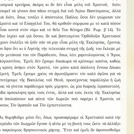
κοσμικά κριτήρια, ἀκόμη κι ἄν δέν εἶναι μέλη τοῦ Χριστοῦ, διότι
μπορεῖ νά γίνουν ἀνα πᾶσα στιγμή διά τοῦ Ἁγίου Βαπτίσματος, ἀλλά
καί διότι, ὅπως τονίζει ὁ ἀπόστολος Παῦλος ὅσοι δέν γνώρισαν τόν
Χριστό καί τό Εὐαγγέλιό Του, θά κριθοῦν σύμφωνα με τό κατά πόσον
εἶναι κοντά στόν νόμο καί τό θεῖο Του θέλημα (Βλ. Ρωμ. β΄14). Τό
ἴδιο ἰσχύει καί γιά ὅσους ἄν καί βαπτισμένοι Ὀρθόδοξοι Χριστιανοί
ἔχουν ἐπιλέξει νά ζοῦν σάν νά μην εἶναι μέλη τῆς Ἐκκλησίας, ἔχοντας
ὑπ ὄψιν ὅτι κι ὁ Ληστής τήν τελευταία στιγμή τῆς ζωῆς του ἔκλεψε μέ
τήν μετάνοιά του τόν Παράδεισο, ὅπως λέει χαριτολογώντας ὁ Ἅγιος
Αὐγουστῖνος. Ἐμεῖς δέν ἔχουμε δικαίωμα νά κρίνουμε κανένα, καθώς
ἡ κρίση ἀνήκει στόν Χριστό, τόν μόνο κατά ἀπόλυτη ἔννοια Δίκαιο
Κριτή. Ἐμεῖς ἔχουμε χρέος νά ἀγωνιζόμαστε τόν καλό ἀγῶνα γιά νά
ἐπιτύχουμε τῆς Βασιλείας τοῦ Θεοῦ, προσέχοντας παράλληλα ἡ ζωή
μας νά γίνεται παράδειγμα πρός μίμησιν, ὡς μία διαρκής ἱεραποστολή.
Μία πρόσκληση πρός τούς ἐντός, ἀλλά καί τούς ἐκτός τῆς Ἐκκλησίας
νά ἀπολαύσουν καί αὐτοί τῶν δωρεῶν πού παρέχει ὁ Χριστός σέ
ὅσους Τόν ἀγαποῦν καί Τόν ἐμπιστεύονται.
Ἄς θυμηθοῦμε μόνο ὅτι, ὅπως προαναφέραμε οἱ Χριστιανοί κατά τήν
περίοδο τῶν διωγμῶν ἔγιναν ἡ αἰτία μέ τη βιοτή τους ὥστε νά ἀλλάξει
ὁ παγκόσμιος θρησκευτικός χάρτης. Ἔτσι καί ἐμεῖς ἄν ἀφυπνισθοῦμε