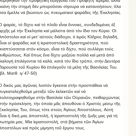
θυμήθηκαν τήν προφητική ἐξαγγελία τοῦ Προφήτη Ἱερεμία, ἀλλά
ἐκείνη τήν στιγμή δέν μποροῦσαν σίγουρα νά κατανοήσουν, ὅλα
ὅσα ἔμελλε νά βιώσουν ὡς πνευματικοί ψαράδες τῆς Ἐκκλησίας.
Ὁ ψαράς, τό δίχτυ καί τό πλοῖο εἶναι ἔννοιες, συνδεδεμένες ἐξ
ἀρχῆς μέ τήν Ἐκκλησία καί μάλιστα ἀπό τόν ἴδιο τον Κύριο. Οἱ
Ἀπόστολοι καί οἱ μετ’ αὐτούς διάδοχοι, ὁ ἱερός Κλῆρος δηλαδή,
εἶναι οἱ ψαράδες καί ἡ ἱεραποστολική δραστηριότητα, πού
ἀναπτύσσεται στόν κόσμο, εἶναι τό δίχτυ, πού συλλέγει τούς
ἀνθρώπους. Καί ὅπως ἕνα δίχτυ μαζεύει πολλά καί μετά ἀπό
διαλογή ἐπιλέγονται τά καλά, κατά τόν ἴδιο τρόπο, στήν Δευτέρα
Παρουσία τοῦ Κυρίου θά ἐπιλεγοῦν τά μέλη τῆς Βασιλείας Του.
(βλ. Ματθ. ιγ΄47-50)
Ὁ δικός μας ἀγῶνας λοιπόν ἔγκειται στήν προσπάθεια νά
συγκαταλεχθοῦμε μεταξύ τῶν ἐκλεκτῶν καί νά
πολιτογραφηθοῦμε στήν Βασιλεία τῶν Οὐρανῶν, πειθαρχώντας
στήν πρόσκληση, τήν ὁποία μᾶς ἀπευθύνει ὁ Χριστός μέσῳ τῆς
Ἐκκλησίας Του, ὅπως τότε στούς Ἁγίους Ἀποστόλους. Αὐτή
εἶναι ἡ δική μας ἀποστολή, ἡ ἱεραποστολή τῆς ζωῆς μας γιά τή
σωτηρία μας. Μία ἱεραποστολή, στά βήματα τῶν Ἁγίων
Ἀποστόλων καί πρός μίμηση τοῦ ἔργου τους.