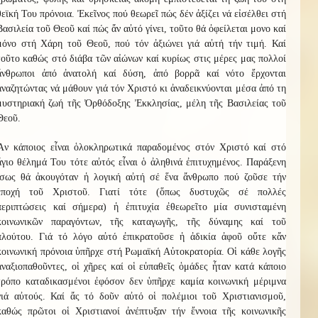
θεϊκή Του πρόνοια. Ἐκεῖνος πού θεωρεῖ πώς δέν ἀξίζει νά εἰσέλθει στή
Βασιλεία τοῦ Θεοῦ καί πώς ἄν αὐτό γίνει, τοῦτο θά ὀφείλεται μονο καί
μόνο στή Χάρη τοῦ Θεοῦ, πού τόν ἀξιώνει γιά αὐτή τήν τιμή. Καί
τοῦτο καθώς στό διάβα τῶν αἰώνων καί κυρίως στις μέρες μας πολλοί
ἄνθρωποι ἀπό ἀνατολή καί δύση, ἀπό βορρᾶ καί νότο ἔρχονται
ἀναζητώντας νά μάθουν γιά τόν Χριστό κι ἀναδεικνύονται μέσα ἀπό τη
μυστηριακή ζωή τῆς Ὀρθόδοξης Ἐκκλησίας, μέλη τῆς Βασιλείας τοῦ
Θεοῦ.
Ἄν κάποιος εἶναι ὁλοκληρωτικά παραδομένος στόν Χριστό καί στό
ἅγιο θέλημά Του τότε αὐτός εἶναι ὁ ἀληθινά ἐπιτυχημένος. Παράξενη
ἵσως θά ἀκουγόταν ἡ λογική αὐτή σέ ἕνα ἄνθρωπο πού ζοῦσε τήν
ἐποχή τοῦ Χριστοῦ. Γιατί τότε (ὅπως δυστυχῶς σέ πολλές
περιπτώσεις καί σήμερα) ἡ ἐπιτυχία ἐθεωρεῖτο μία συνισταμένη
κοινωνικῶν παραγόντων, τῆς καταγωγῆς, τῆς δύναμης καί τοῦ
πλούτου. Γιά τό λόγο αὐτό ἐπικρατοῦσε ἡ ἀδικία ἀφοῦ οὔτε κἄν
κοινωνική πρόνοια ὑπῆρχε στή Ρωμαϊκή Αὐτοκρατορία. Οἱ κάθε λογῆς
ἀναξιοπαθοῦντες, οἱ χῆρες καί οἱ εὐπαθεῖς ὁμάδες ἦταν κατά κάποιο
τρόπο καταδικασμένοι ἐφόσον δεν ὑπῆρχε καμία κοινωνική μέριμνα
γιά αὐτούς. Καί ἄς τό δοῦν αὐτό οἱ πολέμιοι τοῦ Χριστιανισμοῦ,
καθώς πρῶτοι οἱ Χριστιανοί ἀνέπτυξαν τήν ἔννοια τῆς κοινωνικῆς