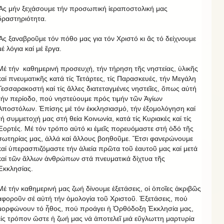
Ἄς μήν ξεχάσουμε τήν προσωπική ἱεραποστολική μας
δραστηριότητα.
Ἄς ξαναβροῦμε τόν πόθο μας για τόν Χριστό κι ἄς τό δείχνουμε
μέ λόγια καί μέ ἔργα.
Μέ τήν καθημερινή προσευχή, τήν τήρηση τῆς νηστείας, ὑλικῆς
καί πνευματικῆς κατά τίς Τετάρτες, τίς Παρασκευές, τήν Μεγάλη
Τεσσαρακοστή καί τίς ἄλλες διατεταγμένες νηστεῖες, ὅπως αὐτή
τήν περίοδο, πού νηστεύουμε πρός τιμήν τῶν Ἁγίων
Ἀποστόλων. Ἐπίσης μέ τόν ἐκκλησιασμό, τήν ἐξομολόγηση καί
τή συμμετοχή μας στή θεία Κοινωνία, κατά τίς Κυριακές καί τίς
Ἑορτές. Μέ τόν τρόπο αὐτό κι ἐμεῖς πορευόμαστε στή ὁδό τῆς
σωτηρίας μας, ἀλλά καί ἄλλους βοηθοῦμε. Ἔτσι φανερώνουμε
καί ὑπερασπιζόμαστε τήν ἁλιεία πρῶτα τοῦ ἑαυτοῦ μας καί μετά
καί τῶν ἄλλων ἀνθρώπων στά πνευματικά δίχτυα τῆς
Ἐκκλησίας.
Μέ τήν καθημερινή μας ζωή δίνουμε ἐξετάσεις, οἱ ὁποῖες ἀκριβῶς
ἀφοροῦν σέ αὐτή τήν ὁμολογία τοῦ Χριστοῦ. Ἐξετάσεις, πού
μορφώνουν τό ἦθος, πού προάγει ἡ Ὀρθόδοξη Ἐκκλησία μας,
εἰς τρόπον ὥστε ἡ ζωή μας νά ἀποτελεῖ μιά εὔγλωττη μαρτυρία