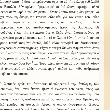
Σαμουήλ κατά τά ὅσα περιγράφονται σχετικά μέ τήν ἐκλογή τοῦ Δαβίδ
ὡς Βασιλέα, δέν κρίνει σύμφωνα μέ τά ἀνθρώπινα κριτήρια, ἀλλά
βλέπει στήν καρδιά τοῦ ἀνθρώπου. Ὥστε λοιπόν κανείς δέν μπορεῖ νά
ἔχει ἀπόλυτη ἄποψη γιά κανένα, οὔτε κἄν γιά τόν ἑαυτό του, οὔτε
βέβαια μπορεῖ νά ἐξαιρεῖ τούς ἄλλους ἀπό τό ἔλεος τοῦ Θεοῦ
θεωρώντας τούς ὡς καταδικασμένους ἐκτός τῆς Βασιλείας. Οἱ
Ἰουδαῖοι, εἶχαν τήν ἐντύπωση ὅτι ὁ Θεός εἶναι ὑποχρεωμένος νά
ἀσχολεῖται μόνο μέ αὐτούς καί ὅτι τά ὑπόλοιπα ἔθνη ἦταν κατά κάποιο
τρόπο καταδικασμένα ἐπειδή ἁπλά εἶχαν γεννηθεῖ σέ διαφορετικές
γεωγραφικές συντεταγμένες. Εἶχαν πιστέψει ὅτι δεν ἀνῆκαν αὐτοί στόν
Θεό ἀλλά ὅτι ὁ Θεός τούς ἀνῆκε. Ζοῦσαν σάν νά εἶχε δημιουργήσει ὁ
Θεός μόνο αὐτούς. Οἱ ὑπόλοιποι, δηλαδή οἱ Σαμαρεῖτες, οἱ Ἐθνικοι ἤ
τέλος πάντων ὅσοι δεν ἦταν Ἰσραηλίτες ἦταν γιά αὐτούς «μή πλησίον»
καί ἀπαγορευόταν κάθε συναναστροφή ἀκόμα καί κάθε ἀνθρώπινη
βοήθεια πρός αὐτούς.
Ὁ Χριστός ἦρθε καί ἀνέτρεψε ὁλοκληρωτικά τήν ἀντίληψη τῶν
Ἰουδαίων, ὅτι μονον ἐκεῖνοι ἦταν οἱ ἐκλεκτοί τοῦ Θεοῦ, ὅπως καί
ὅλων τῶν ἀνθρώπων τότε καί σήμερα καί στό μέλλον ἔχουν τήν ἴδια
ἄποψη. Ἐκλεκτός ἀναδεικνύεται αὐτός πού πιστεύει στόν Χριστό, ὡς
Θεό Σωτῆρα καί Λυτρωτή. Αὐτός, ὁ ὁποῖος ἀνεξαρτήτως ἔθνους,
χρώματος, φυλῆς καί θρησκείας ἀκόμη ἐμπιστεύεται τη ζωή του στή