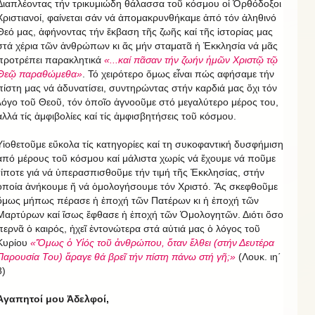
Διαπλέοντας τήν τρικυμιώδη θάλασσα τοῦ κόσμου οἱ Ὀρθόδοξοι
Χριστιανοί, φαίνεται σάν νά ἀπομακρυνθήκαμε ἀπό τόν ἀληθινό
Θεό μας, ἀφήνοντας τήν ἔκβαση τῆς ζωῆς καί τῆς ἱστορίας μας
στά χέρια τῶν ἀνθρώπων κι ἄς μήν σταματᾶ ἡ Ἐκκλησία νά μᾶς
προτρέπει παρακλητικά
«...καί πᾶσαν τήν ζωήν ἡμῶν Χριστῷ τῷ
Θεῷ παραθώμεθα»
. Τό χειρότερο ὅμως εἶναι πώς αφήσαμε τήν
πίστη μας νά ἀδυνατίσει, συντηρώντας στήν καρδιά μας ὄχι τόν
λόγο τοῦ Θεοῦ, τόν ὁποῖο ἀγνοοῦμε στό μεγαλύτερο μέρος του,
ἀλλά τίς ἀμφιβολίες καί τίς ἀμφισβητήσεις τοῦ κόσμου.
Υἱοθετοῦμε εὔκολα τίς κατηγορίες καί τη συκοφαντική δυσφήμιση
ἀπό μέρους τοῦ κόσμου καί μάλιστα χωρίς νά ἔχουμε νά ποῦμε
τίποτε γιά νά ὑπερασπισθοῦμε τήν τιμή τῆς Ἐκκλησίας, στήν
ὁποία ἀνήκουμε ἤ νά ὁμολογήσουμε τόν Χριστό. Ἄς σκεφθοῦμε
ὅμως μήπως πέρασε ἡ ἐποχή τῶν Πατέρων κι ἡ ἐποχή τῶν
Μαρτύρων καί ἴσως ἔφθασε ἡ ἐποχή τῶν Ὁμολογητῶν. Διότι ὅσο
περνᾶ ὁ καιρός, ἠχεῖ ἐντονώτερα στά αὐτιά μας ὁ λόγος τοῦ
Κυρίου
«Ὅμως ὁ Υἱός τοῦ ἀνθρώπου, ὅταν ἔλθει (στήν Δευτέρα
Παρουσία Του) ἄραγε θά βρεῖ τήν πίστη πάνω στή γῆ;»
(Λουκ. ιη΄
8)
Ἀγαπητοί μου Ἀδελφοί,