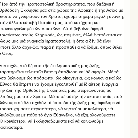
Πέρα ἀπό τήν ἱεραποστολική δραστηριότητα, πού διεξάγει ἡ
Ὀρθόδοξη Ἐκκλησία μας στίς χῶρες τῆς Ἀφρικῆς ἤ τῆς Ἀσίας μέ
σκοπό νά γνωρίσουν τόν Χριστό, ἔχουμε σήμερα μεγάλη ἀνάγκη,
στήν ἄλλοτε εὐσεβῆ Πατρίδα μας, ἀπό κατήχηση καί
ἐπανευαγγελισμό τῶν «πιστῶν». Αὐτό βεβαίως ἀφορᾶ
πρωτίστως στούς Κληρικούς, ὡς ποιμένες, ἀλλά ἐναπόκειται σέ
ὅλους μας μιά ἀναγκαία ἱεραποστολή, ἡ ὁποία δέν θά εἶναι
τίποτε ἄλλο ἀρχικῶς, παρά ἡ προσπάθεια νά ζοῦμε, ὅπως θέλει
ὁ Θεός.
Δυστυχῶς στά θέματα τῆς ἐκκλησιαστικῆς μας ζωῆς,
παρατηρεῖται τελευταῖα ἔντονη ἀπαξίωση καί ἀδιαφορία. Μέ τά
ὅσα βιώνουμε ὡς πρόσωπα, ὡς οἰκογένεια, ὡς κοινωνία καί ὡς
Ἔθνος θά ἔπρεπε νά ἔχουμε ἐγκολπωθεῖ μέ ἰδιαίτερη ἐνάργεια
τήν ζωή τῆς Ὀρθόδοξης Ἐκκλησίας μας, στερεώνοντας τίς
ἐλπίδες μας στόν Χριστό. Μέσα σέ αὐτήν τήν ἀκαταστασία, πού
βιώνουμε σέ ὅλα σχεδόν τά ἐπίπεδα τῆς ζωῆς μας, ὀφείλαμε νά
προσευχόμαστε περισσότερο, νά νηστεύουμε καλύτερα, νά
διαβάζουμε μέ πόθο τό ἅγιο Εὐαγγέλιο, νά ἐξομολογούμαστε
εἰλικρινέστερα, νά ἐκκλησιαζώμαστε καί νά κοινωνοῦμε
τακτικώτερα.