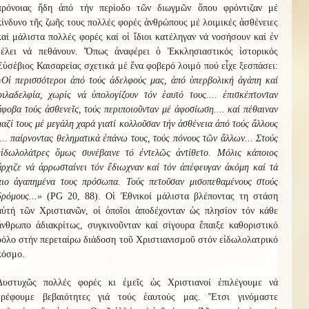
πρόνοιας ἤδη ἀπό τήν περίοδο τῶν διωγμῶν ὅπου φρόντιζαν μέ
κίνδυνο τῆς ζωῆς τους πολλές φορές ἀνθρώπους μέ λοιμικές ἀσθένειες
καί μάλιστα πολλές φορές καί οἱ ἴδιοι κατέληγαν νά νοσήσουν καί ἐν
τέλει νά πεθάνουν. Ὅπως ἀναφέρει ὁ Ἐκκλησιαστικός ἱστορικός
Εὑσέβιος Καισαρείας σχετικά μέ ἕνα φοβερό λοιμό πού εἶχε ξεσπάσει:
«Οἱ περισσότεροι ἀπό τούς ἀδελφούς μας, ἀπό ὑπερβολική ἀγάπη καί
φιλαδελφία, χωρίς νά ὑπολογίζουν τόν ἑαυτό τους.... ἐπισκέπτονταν
ἄφοβα τούς ἀσθενεῖς, τούς περιποιοῦνταν μέ ἀφοσίωση.... καί πέθαιναν
μαζί τους μέ μεγάλη χαρά γιατί κολλοῦσαν τήν ἀσθένεια ἀπό τούς ἄλλους
.... παίρνοντας θεληματικά ἐπάνω τους, τούς πόνους τῶν ἄλλων... Στούς
εἰδωλολάτρες ὅμως συνέβαινε τό ἐντελῶς ἀντίθετο. Μόλις κάποιος
ἄρχιζε νά ἀρρωσταίνει τόν ἔδιωχναν καί τόν ἀπέφευγαν ἀκόμη καί τά
πιο ἀγαπημένα τους πρόσωπα. Τούς πετοῦσαν μισοπεθαμένους στούς
δρόμους...»
(
PG
20, 88). Οἱ Ἐθνικοί μάλιστα βλέποντας τη στάση
αὐτή τῶν Χριστιανῶν, οἱ ὁποῖοι ἀποδέχονταν ὡς πλησίον τόν κάθε
ἄνθρωπο ἀδιακρίτως, συγκινοῦνταν καί σίγουρα ἔπαιξε καθοριστικό
ρόλο στήν περεταίρω διάδοση τοῦ Χριστιανισμοῦ στόν εἰδωλολατρικό
κόσμο.
Δυστυχῶς πολλές φορές κι ἐμεῖς ὡς Χριστιανοί ἐπιλέγουμε νά
τρέφουμε βεβαιότητες γιά τούς ἑαυτούς μας. Ἔτσι γινόμαστε