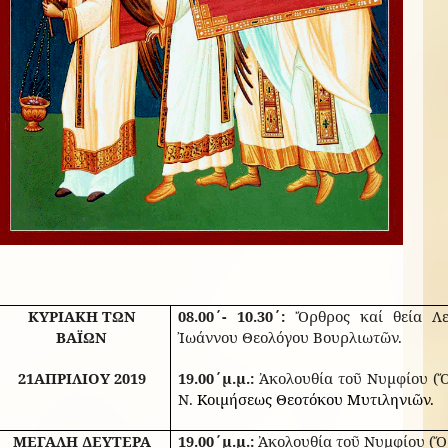
ΚΥΡΙΑΚΗ ΤΩΝ
08.00΄- 10.30΄:
Ὄρθρος καί θεία Λει
ΒΑΪΩΝ
Ἰωάννου Θεολόγου Βουρλιωτ
ῶν.
21
ΑΠΡΙΛΙΟΥ 2019
19.00΄μ.μ.:
Ἀκολουθία τοῦ Νυμφίου (Ὄρ
Ν.
Κοιμήσεως Θεοτόκου Μυτιληνιῶν.
ΜΕΓΑΛΗ ΔΕΥΤΕΡΑ
19.00΄μ.μ.:
Ἀκολουθία τοῦ Νυμφίου (Ὄρθ