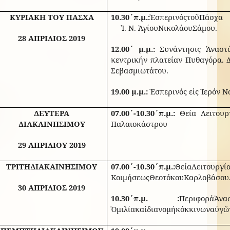
ΚΥΡΙΑΚΗ
ΤΟΥ
ΠΑΣΧΑ
10.30
΄
π
.
μ
.:
Ἑσπερινός
τοῦ
Πάσχα
Ἱ
.
Ν
.
Ἁγίου
Νικολάου
Σάμου
.
28 ΑΠΡΙΛΙΟΣ 2019
12.00
΄
μ.μ.:
Συνάντησις Ἀναστ
κεντρικήν πλατείαν Πυθαγόρα. 
Σεβασμιωτάτου
.
19.00 μ.μ.:
Ἑσπερινός εἰς Ἱερόν 
ΔΕΥΤΕΡΑ
07.00΄-10.30΄π.μ.:
Θεία Λειτουργ
ΔΙΑΚΑΙΝΗΣΙΜΟΥ
Παλαιοκάστρου
29 ΑΠΡΙΛΙΟΥ 2019
ΤΡΙΤΗ
Δ
ΙΑΚΑΙΝΗΣΙΜΟΥ
07.00
΄
-10.30
΄π
.
μ
.:
Θεία
Λειτουργί
Κοιμήσεως
Θεοτόκου
Καρλοβάσου
30 ΑΠΡΙΛΙΟΣ 2019
10.30
΄π
.
μ
. :
Περιφορά
Ἀνα
Ὁμιλία
καί
διανομή
κόκκινων
αὐγῶ