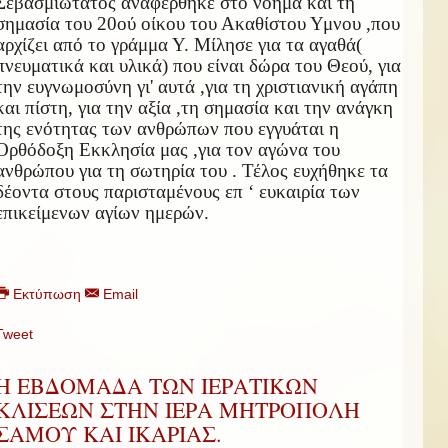
Σεβασμιώτατος αναφέρθηκε στο νόημα και τη
σημασία του 20ού οίκου του Ακαθίστου Υμνου ,που
αρχίζει από το γράμμα Υ. Μίλησε για τα αγαθά(
πνευματικά και υλικά) που είναι δώρα του Θεού, για
την ευγνωμοσύνη γι' αυτά ,για τη χριστιανική αγάπη
και πίστη, για την αξία ,τη σημασία και την ανάγκη
της ενότητας των ανθρώπων που εγγυάται η
Ορθόδοξη Εκκλησία μας ,για τον αγώνα του
ανθρώπου για τη σωτηρία του . Τέλος ευχήθηκε τα
δέοντα στους παρισταμένους επ ‘ ευκαιρία των
επικείμενων αγίων ημερών.
Εκτύπωση
Email
Tweet
H ΕΒΔΟΜΑΔΑ ΤΩΝ ΙΕΡΑΤΙΚΩΝ
ΚΛIΣΕΩΝ ΣΤΗΝ ΙΕΡΑ ΜΗΤΡΟΠΟΛΗ
ΣΑΜΟΥ ΚΑΙ ΙΚΑΡΙΑΣ.