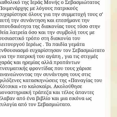
καθολικό της Ιεράς Μονής ο Σεβασμιώτατος
Ποιμενάρχης με λόγους πατρικούς
ευχαρίστησε όλους για την συμμετοχή τους σ’
αυτή την συνάντηση και επεσήμανε την
σπουδαιότητα της διακονίας τους τόσο στην
θεία λατρεία όσο και την συμβολή τους με
ουσιαστικό τρόπο στη διακονία του
λειτουργού Ιερέως . Τα παιδία γεμάτα
ενθουσιασμό ευχαρίστησαν τον Σεβασμιώτατο
για την πατρική του αγάπη , για τις στιγμές
χαράς και ηρεμίας αλλά προπάντων
πνευματικής φροντίδας που τους χάρισε
ανανεώνοντας την συνάντηση τους στις
φιλόξενες κατασκηνώσεις της «Παναγίας του
Κότσικα »το καλοκαίρι. Ακολούθησε
μοναστηριακή τράπεζα και τέλος άπαντες
έλαβαν από ένα βιβλίο και μια εικόνα ως
ευλογία από τον Σεβασμιώτατο.