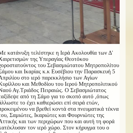
Με κατάνυξη τελέστηκε η Ιερά Ακολουθία των Δ'
Χαιρετισμών της Υπεραγίας Θεοτόκου
χοροστατούντος του Σεβασμιώτατου Μητροπολίτου
Σάμου και Ικαρίας κ.κ Ευσέβιου την Παρασκευή 5
Απριλίου στο ιερό παρεκκλήσιο των Αγίων
Κυρίλλου και Μεθοδίου του Ιερού Μητροπολιτικού
Ναού Αγ.Τριάδος Πειραιώς. Ο Σεβασμιώτατος
ταξίδεψε από τη Σάμο για το σκοπό αυτό ,όπως
άλλωστε το έχει καθιερώσει επί σειρά ετών,
προκειμένου να βρεθεί κοντά στα πνευματικά τέκνα
του, Σαμιώτες, Ικαριώτες και Φουρνιώτες της
Αττικής και των περιχώρων που και αυτή
τη φορά
κατέκλυσαν τον ιερό χώρο. Στον κήρυγμα του ο