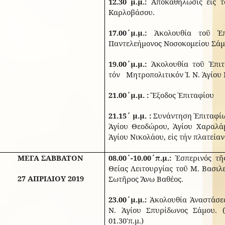
12.30΄μ.μ.:
Ἀποκαθήλωσις εἰς τ
Καρλοβάσου.
17.00΄μ.μ.:
Ἀκολουθία τοῦ Ἐπι
Παντελεήμονος Νοσοκομείου Σάμ
19.00΄μ.μ.:
Ἀκολουθία τοῦ Ἐπιτ
τόν Μητροπολιτικόν Ἱ. Ν. Ἁγίου
21.00΄μ.μ. :
Ἒξοδος Ἐπιταφίου
21.15΄ μ.μ. :
Συνάντηση Ἐπιταφίω
Ἁγίου Θεοδώρου, Ἁγίου Χαραλά
Ἁγίου Νικολάου, εἰς τήν πλατείαν
ΜΕΓΑ ΣΑΒΒΑΤΟΝ
08.00΄-10.00΄π.μ.:
Ἑσπερινός τῆ
Θείας Λειτουργίας τοῦ Μ. Βασιλ
27 ΑΠΡΙΛΙΟΥ 2019
Σωτῆρος Ἄνω Βαθέος.
23.00΄μ.μ.:
Ἀκολουθία Ἀναστάσεως
Ν. Ἁγίου Σπυρίδωνος Σάμου. 
01.30'π.μ.)