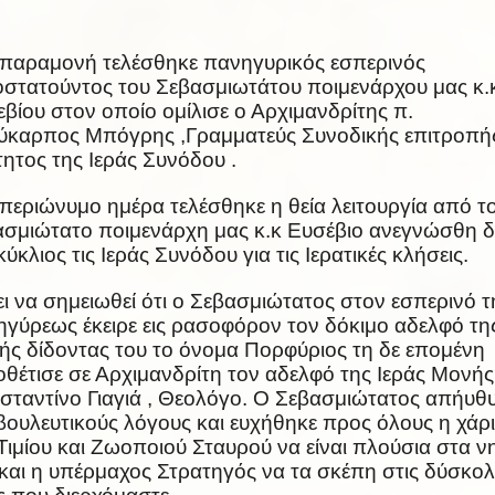
παραμονή τελέσθηκε πανηγυρικός εσπερινός
στατούντος του Σεβασμιωτάτου ποιμενάρχου μας κ.
βίου στον οποίο ομίλισε ο Αρχιμανδρίτης π.
ύκαρπος Μπόγρης ,Γραμματεύς Συνοδικής επιτροπή
ητος της Ιεράς Συνόδου .
περιώνυμο ημέρα τελέσθηκε η θεία λειτουργία από τ
σμιώτατο ποιμενάρχη μας κ.κ Ευσέβιο ανεγνώσθη δ
κύκλιος τις Ιεράς Συνόδου για τις Ιερατικές κλήσεις.
ει να σημειωθεί ότι ο Σεβασμιώτατος στον εσπερινό τ
γύρεως έκειρε εις ρασοφόρον τον δόκιμο αδελφό τη
ς δίδοντας του το όνομα Πορφύριος τη δε επομένη
οθέτισε σε Αρχιμανδρίτη τον αδελφό της Ιεράς Μονής
ταντίνο Γιαγιά , Θεολόγο. Ο Σεβασμιώτατος απήυθ
ουλευτικούς λόγους και ευχήθηκε προς όλους η χάρι
Τιμίου και Ζωοποιού Σταυρού να είναι πλούσια στα ν
και η υπέρμαχος Στρατηγός να τα σκέπη στις δύσκολ