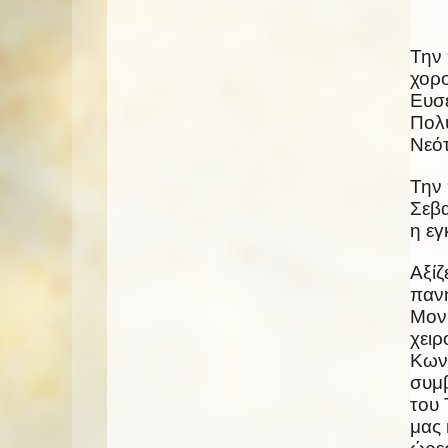
Την 
χορο
Ευσε
Πολ
Νεότ
Την 
Σεβα
η εγ
Αξίζ
πανη
Μονή
χειρ
Κωνσ
συμβ
του 
μας 