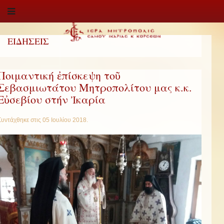
ΕΙΔΗΣΕΙΣ
Ποιμαντική ἐπίσκεψη τοῦ
Σεβασμιωτάτου Μητροπολίτου μας κ.κ.
Εὐσεβίου στήν Ἰκαρία
Συντάχθηκε στις
05 Ιουλίου 2018
.