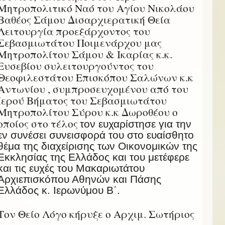
Μητροπολιτικό Ναό του Αγίου Νικολάου
Βαθέος Σάμου Δισαρχιερατική Θεία
Λειτουργία προεξάρχοντος του
Σεβασμιωτάτου Ποιμενάρχου μας
Μητροπολίτου Σάμου & Ικαρίας κ.κ.
Ευσεβίου συλειτουργούντος του
Θεοφιλεστάτου Επισκόπου Σαλώνων κ.κ
Αντωνίου , συμπροσευχομένου από του
Ιερού Βήματος του Σεβασμιωτάτου
Μητροπολίτου Σύρου κ.κ Δωροθέου ο
οποίος στο τέλος
τον ευχαρίστησε για την
εν συνέσει συνεισφορά του στο ευαίσθητο
θέμα της διαχείρισης των Οικονομικών της
Εκκλησίας της Ελλάδος και του μετέφερε
και τις ευχές του Μακαριωτάτου
Αρχιεπισκόπου Αθηνών και Πάσης
Ελλάδος κ. Ιερωνύμου Β΄.
Τον Θείο Λόγο κήρυξε ο Αρχιμ. Σωτήριος