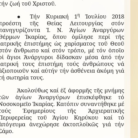
τήν ζωή τοῦ Χριστοῦ.
η
● Τήν Κυριακή 1
Ἰουλίου 2018
προέστη τῆς Θείας Λειτουργίας στόν
πανηγυρίζοντα Ἱ. Ν. Ἁγίων Ἀναργύρων
Θέρμων Ἰκαρίας, ὅπου ὁμίλησε περί τῆς
ἰατρικῆς ἐπιστήμης ὡς χαρίσματος τοῦ Θεοῦ
στόν ἄνθρωπο καί στόν τρόπο, μέ τόν ὁποῖο
οἱ ἅγιοι Ἀνάργυροι δίδασκαν μέσα ἀπό τήν
ἰατρική τους ἐπιστήμη τούς ἀνθρώπους νά
ἀξιοποιοῦν καί αὐτήν τήν ἀσθένεια ἀκόμη γιά
τή σωτηρία τους.
Ἀκολούθως καί ἐξ ἀφορμῆς τῆς μνήμης
τῶν ἁγίων Ἀναργύρων ἐπισκέφθηκε τό
Νοσοκομεῖο Ἰκαρίας. Κατόπιν συναντήθηκε μέ
τούς Ἐφημερίους τῆς Ἀρχιερατικῆς
Περιφερείας τοῦ Ἁγίου Κηρύκου καί τό
ἀπόγευμα ἀνεχώρησε ἀκτοπλοϊκῶς γιά τήν
Σάμο.