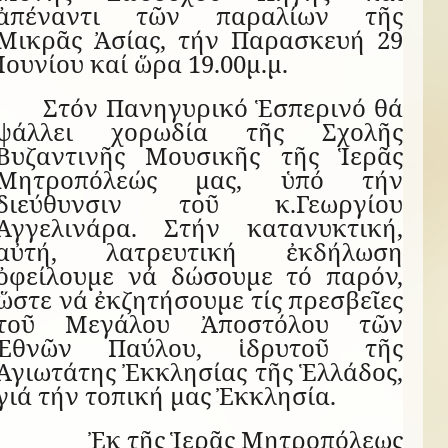
ἀπέναντι τῶν παραλίων τῆς
Μικρᾶς Ἀσίας, τήν Παρασκευή 29
Ἰουνίου καί ὥρα 19.00μ.μ.
Στόν Πανηγυρικό Ἑσπερινό θά
ψάλλει χορωδία τῆς Σχολῆς
Βυζαντινῆς Μουσικῆς τῆς Ἱερᾶς
Μητροπόλεώς μας, ὑπό τήν
διεύθυνσιν τοῦ κ.Γεωργίου
Ἀγγελινάρα. Στήν κατανυκτική,
αὐτή, λατρευτική ἐκδήλωση
ὀφείλουμε νά δώσουμε τό παρόν,
ὥστε νά ἐκζητήσουμε τίς πρεσβεῖες
τοῦ Μεγάλου Ἀποστόλου τῶν
Ἐθνῶν Παύλου, ἱδρυτοῦ τῆς
Ἁγιωτάτης Ἐκκλησίας τῆς Ἑλλάδος,
γιά τήν τοπική μας Ἐκκλησία.
Ἐκ τῆς Ἱερᾶς Μητροπόλεως