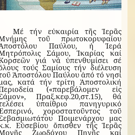
Μέ τήν εὐκαιρία τῆς Ἱερᾶς
Μνήμης τοῦ πρωτοκορυφαίου
Ἀποστόλου Παύλου, ἡ Ἱερά
Μητρόπολις Σάμου, Ἰκαρίας καί
Κορσεῶν γιά νά ὑπενθυμίσει σέ
ὅλους τούς Σαμίους τήν διέλευση
τοῦ Ἀποστόλου Παύλου ἀπό τό νησί
μας, κατά τήν τρίτη Ἀποστολική
Περιοδεία («παρεβάλομεν εἰς
Σάμον», Πραξ.κεφ.20,στ.15), θά
τελέσει ὑπαίθριο πανηγυρικό
Ἑσπερινό, χοροστατοῦντος τοῦ
Σεβασμιωτάτου Ποιμενάρχου μας
κ.κ. Εὐσεβίου ὄπισθεν τῆς Ἱερᾶς
Μονῆς Ζωοδόχου Πηγῆς καί