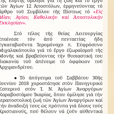
τῆς Ἑορτῆς ὁμίλησε γιά τή ζωή καί τό ἔργο
τῶν Ἁγίων 12 Ἀποστόλων, ἑρμηνεύοντας τό
ἄρθρο τοῦ Συμβόλου τῆς Πίστεως τό
«Εἰς
Μίαν, Ἁγίαν, Καθολικήν καί Ἀποστολικήν
Ἐκκλησίαν».
Στό τέλος τῆς θείας Λειτουργίας
ἐπαίνεσε τόν ἀπό πενταετίας ἤδη
ἐγκαταβιοῦντα Ἱερομόναχο π. Εὐφρόσυνο
Μιχαλακόπουλο γιά τό ἔργο ἐξωραϊσμοῦ τῆς
Μονῆς καί βραβεύοντας τήν θυσιαστική του
διακονία τοῦ ἀπένειμε τό ὀφφίκιον τοῦ
Ἀρχιμανδρίτου.
●Τό ἀπόγευμα τοῦ Σαββάτου 30ῆς
Ἰουνίου 2018 χοροστάτησε στόν Πανηγυρικό
Ἑσπερινό στόν Ἱ. Ν. Ἁγίων Ἀναργύρων
Καραβοστάμου Ἰκαρίας, ὅπου ὁμίλησε γιά τήν
ἱεραποστολική ζωή τῶν Ἁγίων Ἀναργύρων καί
τήν ἀναδειξή τους ὡς πρότυπα γιά ὅλους τούς
Χριστιανούς, πού θέλουν νά ζοῦν αὐθεντικά