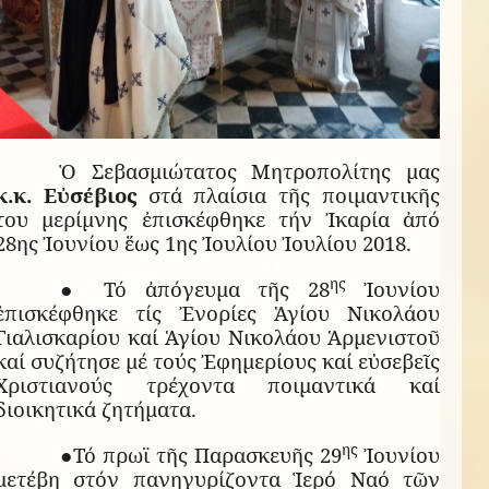
Ὁ Σεβασμιώτατος Μητροπολίτης μας
κ.κ. Εὐσέβιος
στά πλαίσια τῆς ποιμαντικῆς
του μερίμνης ἐπισκέφθηκε τήν Ἰκαρία ἀπό
28ης Ἰουνίου ἕως 1ης Ἰουλίου Ἰουλίου 2018.
ης
● Τό ἀπόγευμα τῆς 28
Ἰουνίου
ἐπισκέφθηκε τίς Ἐνορίες Ἁγίου Νικολάου
Γιαλισκαρίου καί Ἁγίου Νικολάου Ἁρμενιστοῦ
καί συζήτησε μέ τούς Ἐφημερίους καί εὐσεβεῖς
Χριστιανούς τρέχοντα ποιμαντικά καί
διοικητικά ζητήματα.
ης
●Τό πρωϊ τῆς Παρασκευῆς 29
Ἰουνίου
μετέβη στόν πανηγυρίζοντα Ἱερό Ναό τῶν