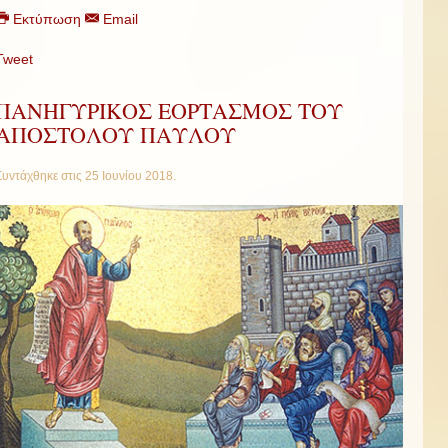
Εκτύπωση
Email
Tweet
ΠΑΝΗΓΥΡΙΚΟΣ ΕΟΡΤΑΣΜΟΣ ΤΟΥ
ΑΠΟΣΤΟΛΟΥ ΠΑΥΛΟΥ
Συντάχθηκε στις
25 Ιουνίου 2018
.