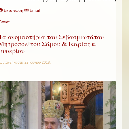
Εκτύπωση
Email
Tweet
Τα ονομαστήρια του Σεβασμιωτάτου
Μητροπολίτου Σάμου & Ικαρίας κ.
Ευσεβίου
Συντάχθηκε στις
22 Ιουνίου 2018
.