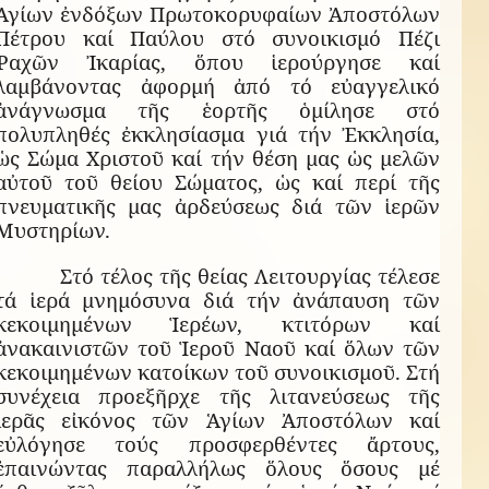
Ἁγίων ἐνδόξων Πρωτοκορυφαίων Ἀποστόλων
Πέτρου καί Παύλου στό συνοικισμό Πέζι
Ῥαχῶν Ἰκαρίας, ὅπου ἱερούργησε καί
λαμβάνοντας ἀφορμή ἀπό τό εὐαγγελικό
ἀνάγνωσμα τῆς ἑορτῆς ὁμίλησε στό
πολυπληθές ἐκκλησίασμα γιά τήν Ἐκκλησία,
ὡς Σώμα Χριστοῦ καί τήν θέση μας ὡς μελῶν
αὐτοῦ τοῦ θείου Σώματος, ὡς καί περί τῆς
πνευματικῆς μας ἀρδεύσεως διά τῶν ἱερῶν
Μυστηρίων.
Στό τέλος τῆς θείας Λειτουργίας τέλεσε
τά ἱερά μνημόσυνα διά τήν ἀνάπαυση τῶν
κεκοιμημένων Ἱερέων, κτιτόρων καί
ἀνακαινιστῶν τοῦ Ἱεροῦ Ναοῦ καί ὅλων τῶν
κεκοιμημένων κατοίκων τοῦ συνοικισμοῦ. Στή
συνέχεια προεξῆρχε τῆς λιτανεύσεως τῆς
ἱερᾶς εἰκόνος τῶν Ἁγίων Ἀποστόλων καί
εὐλόγησε τούς προσφερθέντες ἄρτους,
ἐπαινώντας παραλλήλως ὅλους ὅσους μέ