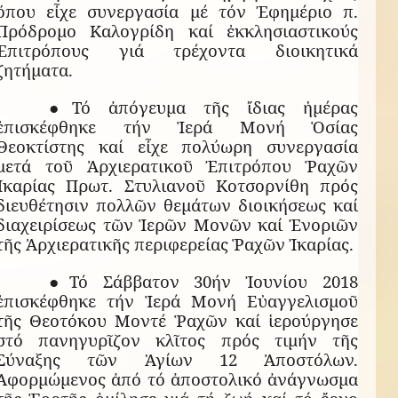
ὅπου εἶχε συνεργασία μέ τόν Ἐφημέριο π.
Πρόδρομο Καλογρίδη καί ἐκκλησιαστικούς
Ἐπιτρόπους γιά τρέχοντα διοικητικά
ζητήματα.
●Τό ἀπόγευμα τῆς ἴδιας ἡμέρας
ἐπισκέφθηκε τήν Ἱερά Μονή Ὁσίας
Θεοκτίστης καί εἶχε πολύωρη συνεργασία
μετά τοῦ Ἀρχιερατικοῦ Ἐπιτρόπου Ῥαχῶν
Ἰκαρίας Πρωτ. Στυλιανοῦ Κοτσορνίθη πρός
διευθέτησιν πολλῶν θεμάτων διοικήσεως καί
διαχειρίσεως τῶν Ἱερῶν Μονῶν καί Ἐνοριῶν
τῆς Ἀρχιερατικῆς περιφερείας Ῥαχῶν Ἰκαρίας.
●Τό Σάββατον 30ήν Ἰουνίου 2018
ἐπισκέφθηκε τήν Ἱερά Μονή Εὐαγγελισμοῦ
τῆς Θεοτόκου Μοντέ Ῥαχῶν καί ἱερούργησε
στό πανηγυρῖζον κλῖτος πρός τιμήν τῆς
Σύναξης τῶν Ἁγίων 12 Ἀποστόλων.
Ἀφορμώμενος ἀπό τό ἀποστολικό ἀνάγνωσμα