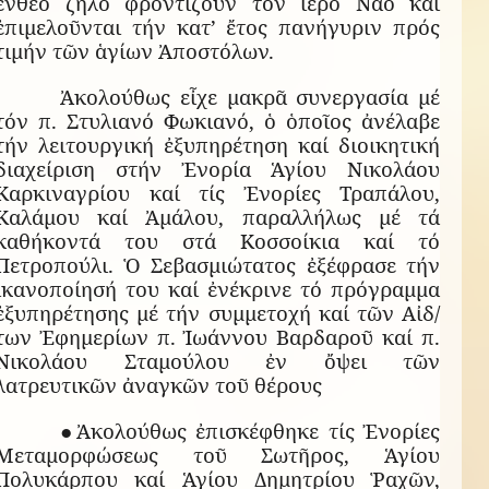
ἔνθεο ζῆλο φροντίζουν τόν ἱερό Ναό καί
ἐπιμελοῦνται τήν κατ’ ἔτος πανήγυριν πρός
τιμήν τῶν ἁγίων Ἀποστόλων.
Ἀκολούθως εἶχε μακρᾶ συνεργασία μέ
τόν π. Στυλιανό Φωκιανό, ὁ ὁποῖος ἀνέλαβε
τήν λειτουργική ἐξυπηρέτηση καί διοικητική
διαχείριση στήν Ἐνορία Ἁγίου Νικολάου
Καρκιναγρίου καί τίς Ἐνορίες Τραπάλου,
Καλάμου καί Ἀμάλου, παραλλήλως μέ τά
καθήκοντά του στά Κοσσοίκια καί τό
Πετροπούλι. Ὁ Σεβασμιώτατος ἐξέφρασε τήν
ἱκανοποίησή του καί ἐνέκρινε τό πρόγραμμα
ἐξυπηρέτησης μέ τήν συμμετοχή καί τῶν Αἰδ/
των Ἐφημερίων π. Ἰωάννου Βαρδαροῦ καί π.
Νικολάου Σταμούλου ἐν ὄψει τῶν
λατρευτικῶν ἀναγκῶν τοῦ θέρους
●Ἀκολούθως ἐπισκέφθηκε τίς Ἐνορίες
Μεταμορφώσεως τοῦ Σωτῆρος, Ἁγίου
Πολυκάρπου καί Ἁγίου Δημητρίου Ῥαχῶν,