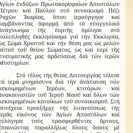
Ἁγίων ἐνδόξων Πρωτοκορυφαίων Ἀποστόλων
Πέτρου καί Παύλου στό συνοικισμό Πέζι
Ῥαχῶν Ἰκαρίας, ὅπου ἱερούργησε καί
λαμβάνοντας ἀφορμή ἀπό τό εὐαγγελικό
ἀνάγνωσμα τῆς ἑορτῆς ὁμίλησε στό
πολυπληθές ἐκκλησίασμα γιά τήν Ἐκκλησία,
ὡς Σώμα Χριστοῦ καί τήν θέση μας ὡς μελῶν
αὐτοῦ τοῦ θείου Σώματος, ὡς καί περί τῆς
πνευματικῆς μας ἀρδεύσεως διά τῶν ἱερῶν
Μυστηρίων.
Στό τέλος τῆς θείας Λειτουργίας τέλεσε
τά ἱερά μνημόσυνα διά τήν ἀνάπαυση τῶν
κεκοιμημένων Ἱερέων, κτιτόρων καί
ἀνακαινιστῶν τοῦ Ἱεροῦ Ναοῦ καί ὅλων τῶν
κεκοιμημένων κατοίκων τοῦ συνοικισμοῦ. Στή
συνέχεια προεξῆρχε τῆς λιτανεύσεως τῆς
ἱερᾶς εἰκόνος τῶν Ἁγίων Ἀποστόλων καί
εὐλόγησε τούς προσφερθέντες ἄρτους,
ἐπαινώντας παραλλήλως ὅλους ὅσους μέ