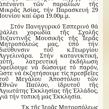
ἀπέναντι τῶν παραλίων τῆς
Μικρᾶς Ἀσίας, τήν Παρασκευή 29
Ἰουνίου καί ὥρα 19.00μ.μ.
Στόν Πανηγυρικό Ἑσπερινό θά
ψάλλει χορωδία τῆς Σχολῆς
Βυζαντινῆς Μουσικῆς τῆς Ἱερᾶς
Μητροπόλεώς μας, ὑπό τήν
διεύθυνσιν τοῦ κ.Γεωργίου
Ἀγγελινάρα. Στήν κατανυκτική,
αὐτή, λατρευτική ἐκδήλωση
ὀφείλουμε νά δώσουμε τό παρόν,
ὥστε νά ἐκζητήσουμε τίς πρεσβεῖες
τοῦ Μεγάλου Ἀποστόλου τῶν
Ἐθνῶν Παύλου, ἱδρυτοῦ τῆς
Ἁγιωτάτης Ἐκκλησίας τῆς Ἑλλάδος,
γιά τήν τοπική μας Ἐκκλησία.
Ἐκ τῆς Ἱερᾶς Μητροπόλεως