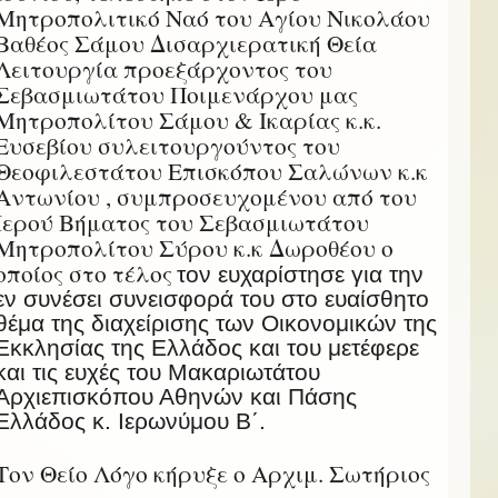
Μητροπολιτικό Ναό του Αγίου Νικολάου
Βαθέος Σάμου Δισαρχιερατική Θεία
Λειτουργία προεξάρχοντος του
Σεβασμιωτάτου Ποιμενάρχου μας
Μητροπολίτου Σάμου & Ικαρίας κ.κ.
Ευσεβίου συλειτουργούντος του
Θεοφιλεστάτου Επισκόπου Σαλώνων κ.κ
Αντωνίου , συμπροσευχομένου από του
Ιερού Βήματος του Σεβασμιωτάτου
Μητροπολίτου Σύρου κ.κ Δωροθέου ο
οποίος στο τέλος
τον ευχαρίστησε για την
εν συνέσει συνεισφορά του στο ευαίσθητο
θέμα της διαχείρισης των Οικονομικών της
Εκκλησίας της Ελλάδος και του μετέφερε
και τις ευχές του Μακαριωτάτου
Αρχιεπισκόπου Αθηνών και Πάσης
Ελλάδος κ. Ιερωνύμου Β΄.
Τον Θείο Λόγο κήρυξε ο Αρχιμ. Σωτήριος