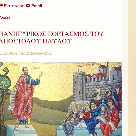
Εκτύπωση
Email
Tweet
ΠΑΝΗΓΥΡΙΚΟΣ ΕΟΡΤΑΣΜΟΣ ΤΟΥ
ΑΠΟΣΤΟΛΟΥ ΠΑΥΛΟΥ
Συντάχθηκε στις
25 Ιουνίου 2018
.