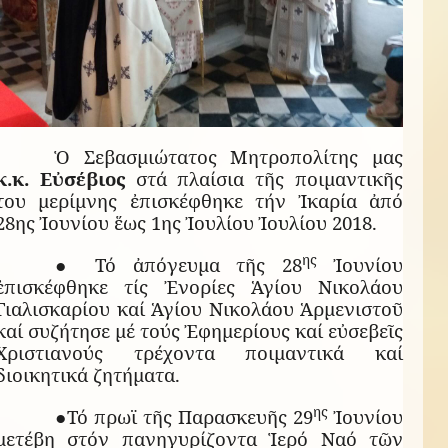
Ὁ Σεβασμιώτατος Μητροπολίτης μας
κ.κ. Εὐσέβιος
στά πλαίσια τῆς ποιμαντικῆς
του μερίμνης ἐπισκέφθηκε τήν Ἰκαρία ἀπό
28ης Ἰουνίου ἕως 1ης Ἰουλίου Ἰουλίου 2018.
ης
● Τό ἀπόγευμα τῆς 28
Ἰουνίου
ἐπισκέφθηκε τίς Ἐνορίες Ἁγίου Νικολάου
Γιαλισκαρίου καί Ἁγίου Νικολάου Ἁρμενιστοῦ
καί συζήτησε μέ τούς Ἐφημερίους καί εὐσεβεῖς
Χριστιανούς τρέχοντα ποιμαντικά καί
διοικητικά ζητήματα.
ης
●Τό πρωϊ τῆς Παρασκευῆς 29
Ἰουνίου
μετέβη στόν πανηγυρίζοντα Ἱερό Ναό τῶν