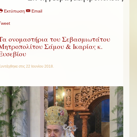
Εκτύπωση
Email
Tweet
Τα ονομαστήρια του Σεβασμιωτάτου
Μητροπολίτου Σάμου & Ικαρίας κ.
Ευσεβίου
Συντάχθηκε στις
22 Ιουνίου 2018
.