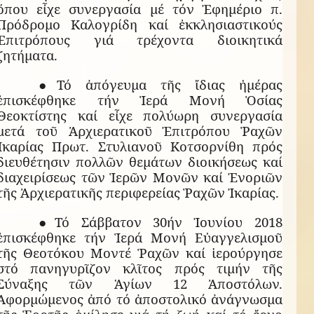
ὅπου εἶχε συνεργασία μέ τόν Ἐφημέριο π.
Πρόδρομο Καλογρίδη καί ἐκκλησιαστικούς
Ἐπιτρόπους γιά τρέχοντα διοικητικά
ζητήματα.
●Τό ἀπόγευμα τῆς ἴδιας ἡμέρας
ἐπισκέφθηκε τήν Ἱερά Μονή Ὁσίας
Θεοκτίστης καί εἶχε πολύωρη συνεργασία
μετά τοῦ Ἀρχιερατικοῦ Ἐπιτρόπου Ῥαχῶν
Ἰκαρίας Πρωτ. Στυλιανοῦ Κοτσορνίθη πρός
διευθέτησιν πολλῶν θεμάτων διοικήσεως καί
διαχειρίσεως τῶν Ἱερῶν Μονῶν καί Ἐνοριῶν
τῆς Ἀρχιερατικῆς περιφερείας Ῥαχῶν Ἰκαρίας.
●Τό Σάββατον 30ήν Ἰουνίου 2018
ἐπισκέφθηκε τήν Ἱερά Μονή Εὐαγγελισμοῦ
τῆς Θεοτόκου Μοντέ Ῥαχῶν καί ἱερούργησε
στό πανηγυρῖζον κλῖτος πρός τιμήν τῆς
Σύναξης τῶν Ἁγίων 12 Ἀποστόλων.
Ἀφορμώμενος ἀπό τό ἀποστολικό ἀνάγνωσμα