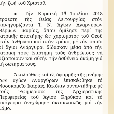
τήν ζωή τοῦ Χριστοῦ.
η
● Τήν Κυριακή 1
Ἰουλίου 2018
προέστη τῆς Θείας Λειτουργίας στόν
πανηγυρίζοντα Ἱ. Ν. Ἁγίων Ἀναργύρων
Θέρμων Ἰκαρίας, ὅπου ὁμίλησε περί τῆς
ἰατρικῆς ἐπιστήμης ὡς χαρίσματος τοῦ Θεοῦ
στόν ἄνθρωπο καί στόν τρόπο, μέ τόν ὁποῖο
οἱ ἅγιοι Ἀνάργυροι δίδασκαν μέσα ἀπό τήν
ἰατρική τους ἐπιστήμη τούς ἀνθρώπους νά
ἀξιοποιοῦν καί αὐτήν τήν ἀσθένεια ἀκόμη γιά
τή σωτηρία τους.
Ἀκολούθως καί ἐξ ἀφορμῆς τῆς μνήμης
τῶν ἁγίων Ἀναργύρων ἐπισκέφθηκε τό
Νοσοκομεῖο Ἰκαρίας. Κατόπιν συναντήθηκε μέ
τούς Ἐφημερίους τῆς Ἀρχιερατικῆς
Περιφερείας τοῦ Ἁγίου Κηρύκου καί τό
ἀπόγευμα ἀνεχώρησε ἀκτοπλοϊκῶς γιά τήν
Σάμο.