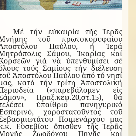
Μέ τήν εὐκαιρία τῆς Ἱερᾶς
Μνήμης τοῦ πρωτοκορυφαίου
Ἀποστόλου Παύλου, ἡ Ἱερά
Μητρόπολις Σάμου, Ἰκαρίας καί
Κορσεῶν γιά νά ὑπενθυμίσει σέ
ὅλους τούς Σαμίους τήν διέλευση
τοῦ Ἀποστόλου Παύλου ἀπό τό νησί
μας, κατά τήν τρίτη Ἀποστολική
Περιοδεία («παρεβάλομεν εἰς
Σάμον», Πραξ.κεφ.20,στ.15), θά
τελέσει ὑπαίθριο πανηγυρικό
Ἑσπερινό, χοροστατοῦντος τοῦ
Σεβασμιωτάτου Ποιμενάρχου μας
κ.κ. Εὐσεβίου ὄπισθεν τῆς Ἱερᾶς
Μονῆς Ζωοδόχου Πηγῆς καί