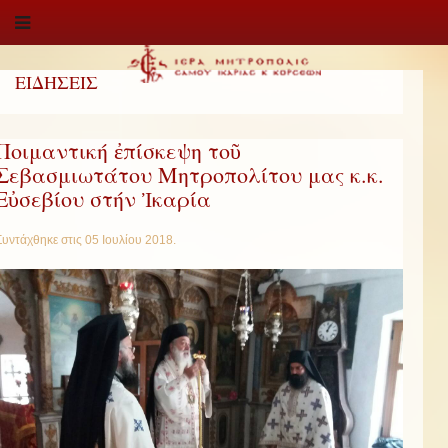
ΕΙΔΗΣΕΙΣ
Ποιμαντική ἐπίσκεψη τοῦ
Σεβασμιωτάτου Μητροπολίτου μας κ.κ.
Εὐσεβίου στήν Ἰκαρία
Συντάχθηκε στις
05 Ιουλίου 2018
.