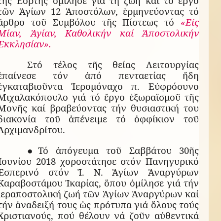
τῆς Ἑορτῆς ὁμίλησε γιά τή ζωή καί τό ἔργο
τῶν Ἁγίων 12 Ἀποστόλων, ἑρμηνεύοντας τό
ἄρθρο τοῦ Συμβόλου τῆς Πίστεως τό
«Εἰς
Μίαν, Ἁγίαν, Καθολικήν καί Ἀποστολικήν
Ἐκκλησίαν».
Στό τέλος τῆς θείας Λειτουργίας
ἐπαίνεσε τόν ἀπό πενταετίας ἤδη
ἐγκαταβιοῦντα Ἱερομόναχο π. Εὐφρόσυνο
Μιχαλακόπουλο γιά τό ἔργο ἐξωραϊσμοῦ τῆς
Μονῆς καί βραβεύοντας τήν θυσιαστική του
διακονία τοῦ ἀπένειμε τό ὀφφίκιον τοῦ
Ἀρχιμανδρίτου.
●Τό ἀπόγευμα τοῦ Σαββάτου 30ῆς
Ἰουνίου 2018 χοροστάτησε στόν Πανηγυρικό
Ἑσπερινό στόν Ἱ. Ν. Ἁγίων Ἀναργύρων
Καραβοστάμου Ἰκαρίας, ὅπου ὁμίλησε γιά τήν
ἱεραποστολική ζωή τῶν Ἁγίων Ἀναργύρων καί
τήν ἀναδειξή τους ὡς πρότυπα γιά ὅλους τούς
Χριστιανούς, πού θέλουν νά ζοῦν αὐθεντικά