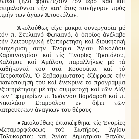
ἔνθεο ζῆλο φροντίζουν τόν ἱερό Ναό καί
ἐπιμελοῦνται τήν κατ’ ἔτος πανήγυριν πρός
τιμήν τῶν ἁγίων Ἀποστόλων.
Ἀκολούθως εἶχε μακρᾶ συνεργασία μέ
τόν π. Στυλιανό Φωκιανό, ὁ ὁποῖος ἀνέλαβε
τήν λειτουργική ἐξυπηρέτηση καί διοικητική
διαχείριση στήν Ἐνορία Ἁγίου Νικολάου
Καρκιναγρίου καί τίς Ἐνορίες Τραπάλου,
Καλάμου καί Ἀμάλου, παραλλήλως μέ τά
καθήκοντά του στά Κοσσοίκια καί τό
Πετροπούλι. Ὁ Σεβασμιώτατος ἐξέφρασε τήν
ἱκανοποίησή του καί ἐνέκρινε τό πρόγραμμα
ἐξυπηρέτησης μέ τήν συμμετοχή καί τῶν Αἰδ/
των Ἐφημερίων π. Ἰωάννου Βαρδαροῦ καί π.
Νικολάου Σταμούλου ἐν ὄψει τῶν
λατρευτικῶν ἀναγκῶν τοῦ θέρους
●Ἀκολούθως ἐπισκέφθηκε τίς Ἐνορίες
Μεταμορφώσεως τοῦ Σωτῆρος, Ἁγίου
Πολυκάρπου καί Ἁγίου Δημητρίου Ῥαχῶν,