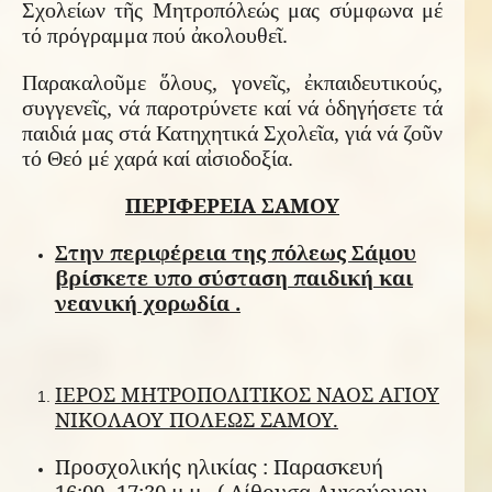
Σχολείων τῆς Μητροπόλεώς μας σύμφωνα μέ
τό πρόγραμμα πού ἀκολουθεῖ.
Παρακαλοῦμε ὅλους, γονεῖς, ἐκπαιδευτικούς,
συγγενεῖς, νά παροτρύνετε καί νά ὁδηγήσετε τά
παιδιά μας στά Κατηχητικά Σχολεῖα, γιά νά ζοῦν
τό Θεό μέ χαρά καί αἰσιοδοξία.
ΠΕΡΙΦΕΡΕΙΑ ΣΑΜΟΥ
Στην περιφέρεια της πόλεως Σάμου
βρίσκετε υπο σύσταση παιδική και
νεανική χορωδία .
ΙΕΡΟΣ ΜΗΤΡΟΠΟΛΙΤΙΚΟΣ ΝΑΟΣ ΑΓΙΟΥ
ΝΙΚΟΛΑΟΥ ΠΟΛΕΩΣ ΣΑΜΟΥ.
Προσχολικής ηλικίας : Παρασκευή
16:00- 17:30 μ.μ . ( Αίθουσα Λυκούργου