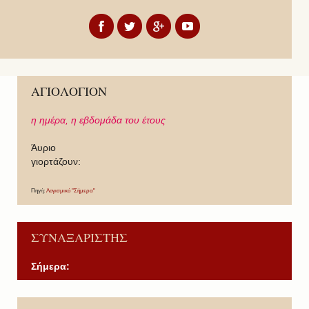
ΑΓΙΟΛΟΓΙΟΝ
η ημέρα,
η εβδομάδα του έτους
Άυριο
γιορτάζουν:
Πηγή:
Λογισμικό "Σήμερα"
ΣΥΝΑΞΑΡΙΣΤΗΣ
Σήμερα:
P
P
N
N