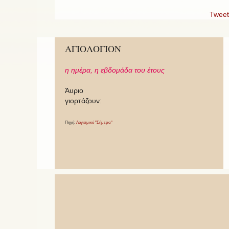
Tweet
ΑΓΙΟΛΟΓΙΟΝ
η ημέρα,
η εβδομάδα του έτους
Άυριο
γιορτάζουν:
Πηγή:
Λογισμικό "Σήμερα"