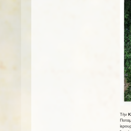
Τὴν
Κ
Ποτα
ἱερο