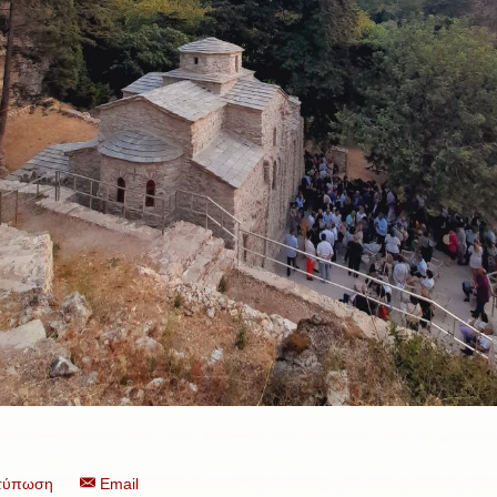
τύπωση
Email