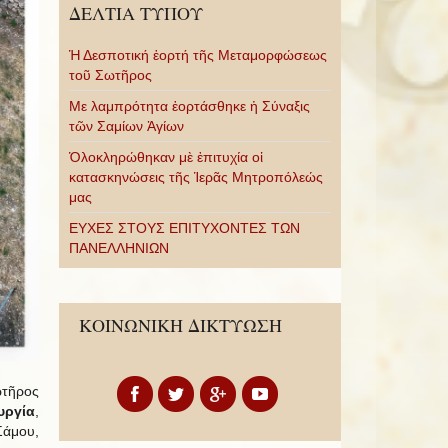
ΔΕΛΤΙΑ ΤΥΠΟΥ
Ἡ Δεσποτική ἑορτή τῆς Μεταμορφώσεως
τοῦ Σωτῆρος
Με λαμπρότητα ἑορτάσθηκε ἡ Σύναξις
τῶν Σαμίων Ἁγίων
Ὁλοκληρώθηκαν μὲ ἐπιτυχία οἱ
κατασκηνώσεις τῆς Ἱερᾶς Μητροπόλεώς
μας
ΕΥΧΕΣ ΣΤΟΥΣ ΕΠΙΤΥΧΟΝΤΕΣ ΤΩΝ
ΠΑΝΕΛΛΗΝΙΩΝ
ΚΟΙΝΩΝΙΚΗ ΔΙΚΤΥΩΣΗ
ωτῆρος
υργία
,
άμου,