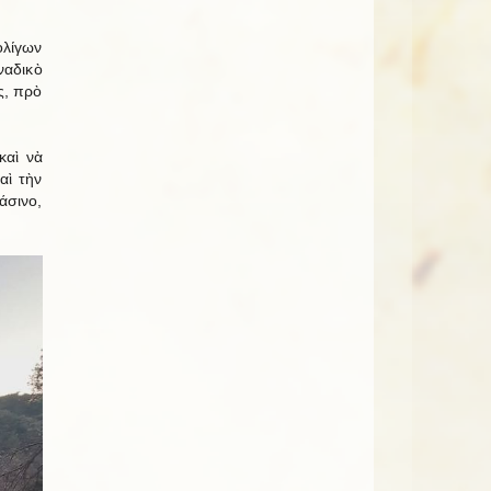
ὀλίγων
ναδικὸ
ς, πρὸ
καὶ νὰ
αὶ τὴν
άσινο,