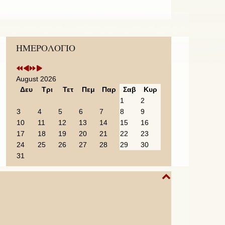
Previous
Previous
Next
Next
ΗΜΕΡΟΛΟΓΙΟ
Year
Month
Year
Month
August 2026
Δευ
Τρι
Τετ
Πεμ
Παρ
Σαβ
Κυρ
1
2
3
4
5
6
7
8
9
10
11
12
13
14
15
16
17
18
19
20
21
22
23
24
25
26
27
28
29
30
31