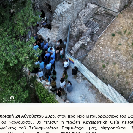
υριακή 24 Αὐγούστου 2025
, στὸν Ἱερὸ Ναὸ Μεταμορφώσεως τοῦ Σ
μίου Καρλοβάσου, θὰ τελεσθῇ ἡ
πρώτη Ἀρχιερατικὴ Θεία Λειτο
υργοῦντος τοῦ Σεβασμιωτάτου Ποιμενάρχου μας, Μητροπολίτου Σ