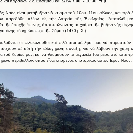
ας καὶ Κορσεῶν κ.κ. Εὐσεβίου καί
ὭΡΑ 7.00΄ - 10.30΄ π.μ.
ὸς Ναὸς εἶναι μεταβυζαντινὸ κτίσμα τοῦ 10ου–11ου αἰῶνος, καὶ πρὸ 
ν παρεδόθη πλέον εἰς τὴν Λατρεία τῆς Ἐκκλησίας. Ἀποτελεῖ μο
ῖο τῆς ἐποχῆς ἐκείνης, ἀποτυπώνοντας τὰ χνάρια τῆς βυζαντινῆς τέχνη
εγομένης «ἐρημώσεως» τῆς Σάμου (1470 μ.Χ.).
αλοῦνται οἱ φιλακόλουθοι καὶ φιλέορτοι ἀδελφοί μας νὰ παραστοῦν 
τάσχουν σέ αὐτὴ τὴν εὐλογημένη σύναξη, γιὰ νὰ λάβουν τὴν χάρη κ
ία τοῦ Κυρίου μας, καὶ νὰ θαυμάσουν τὰ μεγαλεῖα Του μέσα στὸ καταπρ
ημένο περιβάλλον, ὅπου εἶναι κτισμένος ὁ ἱστορικὸς αὐτὸς Ἱερὸς Ναός.