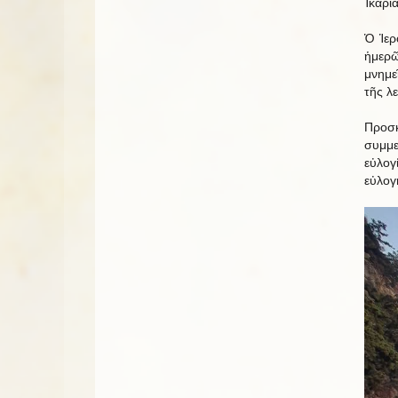
Ἰκαρί
Ὁ Ἱερ
ἡμερῶ
μνημε
τῆς λ
Προσκ
συμμε
εὐλογ
εὐλογ