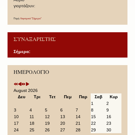
γιορτάζουν:
Πηγή:
Λογισμικό "Σήμερα"
ΣΥΝΑΞΑΡΙΣΤΗΣ
Σήμερα:
P
P
N
N
ΗΜΕΡΟΛΟΓΙΟ
r
r
e
e
e
e
x
x
v
v
t
t
i
i
Y
M
August 2026
o
o
e
o
Δευ
Τρι
Τετ
Πεμ
Παρ
Σαβ
Κυρ
u
u
a
n
1
2
s
s
r
t
3
4
5
6
7
8
9
Y
M
h
10
11
12
13
14
15
16
e
o
17
18
19
20
21
22
23
a
n
24
25
26
27
28
29
30
r
t