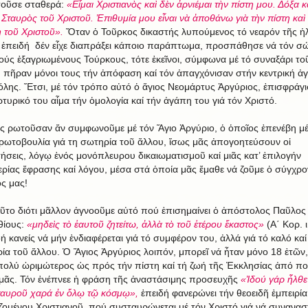
οῦσε σταθερά:
«Εἶμαι Χριστιανὸς καὶ δὲν ἀρνιέμαι τὴν πίστη μου. Δόξα κα
 Σταυρὸς τοῦ Χριστοῦ. Ἐπιθυμία μου εἶναι νὰ ἀποθάνω γιὰ τὴν πίστη καὶ
 τοῦ Χριστοῦ».
Ὅταν ὁ Τοῦρκος δικαστής λυπούμενος τό νεαρόν τῆς ἡλ
ι ἐπειδή δέν εἶχε διαπράξει κάποιο παράπτωμα, προσπάθησε νά τόν σώ
ούς ἐξαγριωμένους Τούρκους, τότε ἐκεῖνοι, σύμφωνα μέ τό συναξάρι το
, πῆραν μόνοι τους τήν ἀπόφαση καί τόν ἀπαγχόνισαν στήν κεντρική ἀ
όλης. Ἔτσι, μέ τόν τρόπο αὐτό ὁ ἅγιος Νεομάρτυς Ἀργύριος, ἐπισφράγι
ρτυρικό του αἷμα τήν ὁμολογία καί τήν ἀγάπη του γιά τόν Χριστό.
ς ρωτοῦσαν ἄν συμφωνοῦμε μέ τόν Ἅγιο Ἀργύριο, ὁ ὁποῖος ἐπενέβη μέ
ρωτοβουλία γιά τη σωτηρία τοῦ ἄλλου, ἴσως μᾶς ἀπογοητεύσουν οἱ
ήσεις, λόγῳ ἑνός μονόπλευρου δικαιωματισμοῦ καί μιᾶς κατ’ ἐπιλογήν
ερίας ἔφρασης καί λόγου, μέσα στά ὁποία μᾶς ἔμαθε νά ζοῦμε ὁ σύγχρ
ς μας!
οῦτο διότι μᾶλλον ἀγνοοῦμε αὐτό πού ἐπισημαίνει ὁ ἀπόστολος Παῦλος
θίους:
«μηδεὶς τὸ ἑαυτοῦ ζητείτω, ἀλλὰ τὸ τοῦ ἑτέρου ἕκαστος»
(Α΄ Κορ. ι
ή κανείς νά μήν ἐνδιαφέρεται γιά τό συμφέρον του, ἀλλά γιά τό καλό καί
ία τοῦ ἄλλου. Ὁ Ἅγιος Ἀργύριος λοιπόν, μπορεῖ νά ἦταν μόνο 18 ἐτῶν,
πολύ ὠριμώτερος ὡς πρός τήν πίστη καί τή ζωή τῆς Ἐκκλησίας ἀπό π
μᾶς. Τόν ἐνέπνεε ἡ φράση τῆς ἀναστάσιμης προσευχῆς
«Ἰδού γάρ ἦλθε
ταυροῦ χαρά ἐν ὅλῳ τῷ κόσμῳ»,
ἐπειδή
φανερώνει τήν θεοειδῆ ἐμπειρία
ζομένου Χριστιανοῦ, πού συσταυρώνεται μέ τόν Χριστό γιά νά συνανασ