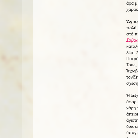
ἄρα μ
χαρακ
Ἅγιο
πολύ 
στό π
Σαβαώ
καταλ
λέξη 
Πατρό
Τους,
Ἰεχωβ
τονίζε
σχέση
Ἡ λέξ
ἀφορμ
χάρη 
ἄπειρ
ἁγιότ
δώσει
ὑπογρ