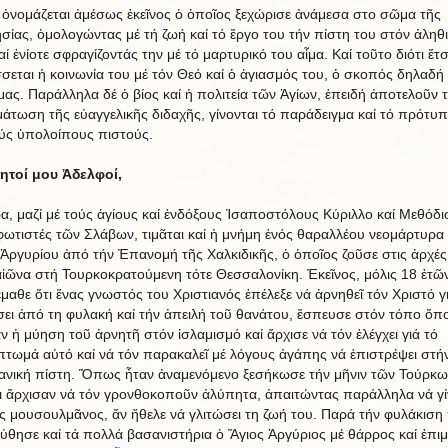
 ὀνομάζεται ἀμέσως ἐκεῖνος ὁ ὁποῖος ξεχώρισε ἀνάμεσα στο σῶμα τῆς
σίας, ὁμολογώντας μέ τή ζωή καί τό ἔργο του τήν πίστη του στόν ἀληθ
ί ἐνίοτε σφραγίζοντάς την μέ τό μαρτυρικό του αἷμα. Καί τοῦτο διότι ἔτσ
σεται ἡ κοινωνία του μέ τόν Θεό καί ὁ ἁγιασμός του, ὁ σκοπός δηλαδή
μας. Παράλληλα δέ ὁ βίος καί ἡ πολιτεία τῶν Ἁγίων, ἐπειδή ἀποτελοῦν 
άτωση τῆς εὐαγγελικῆς διδαχῆς, γίνονται τό παράδειγμα καί τό πρότυπ
ούς ὑπολοίπους πιστούς.
τοί μου Ἀδελφοί,
α, μαζί μέ τούς ἁγίους καί ἐνδόξους Ἰσαποστόλους Κύριλλο καί Μεθόδι
φωτιστές τῶν Σλάβων, τιμᾶται καί ἡ μνήμη ἑνός θαραλλέου νεομάρτυρα
 Ἀργυρίου ἀπό τήν Ἐπανομή τῆς Χαλκιδικῆς, ὁ ὁποῖος ζοῦσε στις ἀρχές
ἰῶνα στή Τουρκοκρατούμενη τότε Θεσσαλονίκη. Ἐκεῖνος, μόλις 18 ἐτῶν
ἔμαθε ὅτι ἕνας γνωστός του Χριστιανός ἐπέλεξε νά ἀρνηθεῖ τόν Χριστό γ
σει ἀπό τη φυλακή καί τήν ἀπειλή τοῦ θανάτου, ἔσπευσε στόν τόπο ὅπ
αν ἡ μύηση τοῦ ἀρνητῆ στόν ἰσλαμισμό καί ἄρχισε νά τόν ἐλέγχει γιά τό
τωμά αὐτό καί νά τόν παρακαλεῖ μέ λόγους ἀγάπης νά ἐπιστρέψει στή
ιανική πίστη. Ὅπως ἦταν ἀναμενόμενο ξεσήκωσε τήν μῆνιν τῶν Τούρκων
ι ἄρχισαν νά τόν γρονθοκοποῦν ἀλύπητα, ἀπαιτώντας παράλληλα νά γίν
ος μουσουλμᾶνος, ἄν ἤθελε νά γλιτώσει τη ζωή του. Παρά τήν φυλάκιση
ύθησε καί τά πολλά βασανιστήρια ὁ Ἅγιος Ἀργύριος μέ θάρρος καί ἐπι