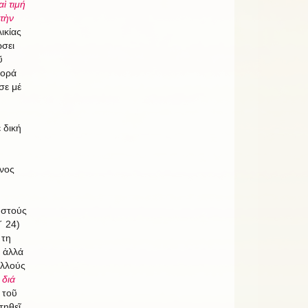
ὶ τιμή
 τὴν
ικίας
σει
ῦ
γορά
σε μέ
 δική
ονος
 στούς
΄ 24)
 τη
 ἀλλά
ολλούς
 διά
 τοῦ
τηθεῖ