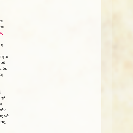
αι
αι
ος
 ἡ
ότητά
τοῦ
α δέ
τή
ῖ
 τή
αι
τήν
ας νά
ας,