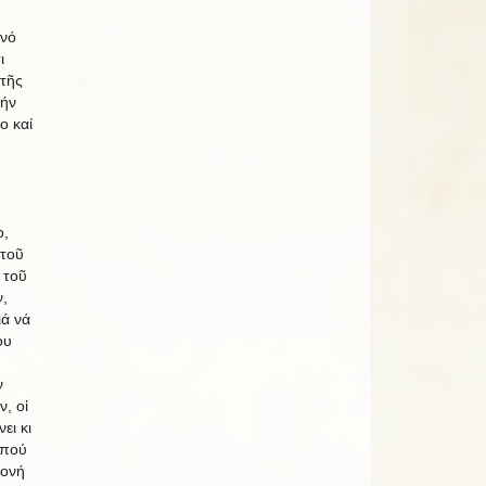
ινό
ι
 τῆς
τήν
ο καί
ο,
 τοῦ
 τοῦ
,
ιά νά
ου
ν
, οἱ
ει κι
 πού
μονή