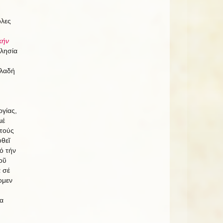
ὅλες
κήν
κλησία
ηλαδή
ργίας,
μέ
στούς
θεῖ
ό τήν
οῦ
α σέ
ομεν
α