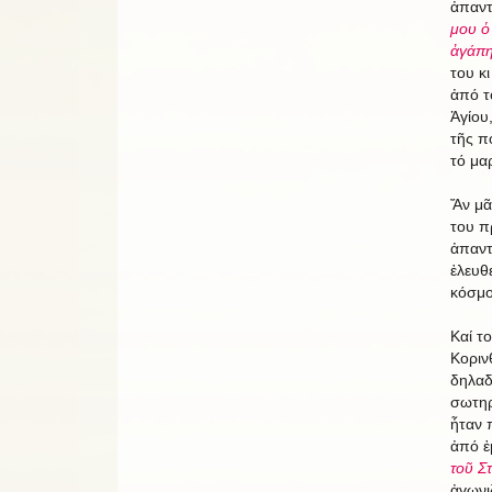
ἀπαντ
μου ὁ
ἀγάπη
του κ
ἀπό τ
Ἁγίου
τῆς π
τό μα
Ἄν μᾶ
του π
ἀπαντ
ἐλευθ
κόσμο
Καί τ
Κοριν
δηλαδ
σωτηρ
ἦταν 
ἀπό ἐ
τοῦ Σ
ἀγωνι