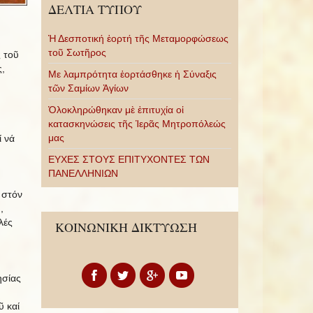
ΔΕΛΤΙΑ ΤΥΠΟΥ
Ἡ Δεσποτική ἑορτή τῆς Μεταμορφώσεως
τοῦ Σωτῆρος
 τοῦ
,
Με λαμπρότητα ἑορτάσθηκε ἡ Σύναξις
τῶν Σαμίων Ἁγίων
Ὁλοκληρώθηκαν μὲ ἐπιτυχία οἱ
κατασκηνώσεις τῆς Ἱερᾶς Μητροπόλεώς
μας
ί νά
ΕΥΧΕΣ ΣΤΟΥΣ ΕΠΙΤΥΧΟΝΤΕΣ ΤΩΝ
ΠΑΝΕΛΛΗΝΙΩΝ
 στόν
,
λές
ΚΟΙΝΩΝΙΚΗ ΔΙΚΤΥΩΣΗ
ησίας
ῦ καί