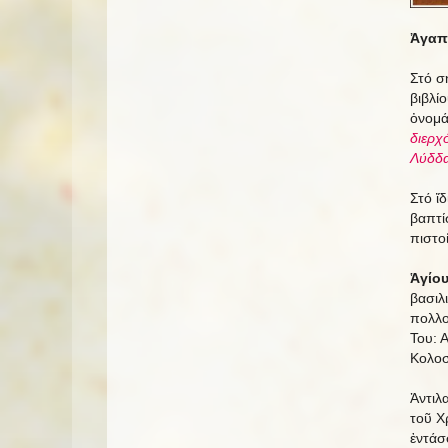
Ἀγαπη
Στό σ
βιβλί
ὀνομά
διερχ
Λύδδα
Στό ἴ
βαπτί
πιστο
Ἁγίου
βασιλ
πολλ
Του: 
Κολοσ
Ἀντιλ
τοῦ Χ
ἐντάσ