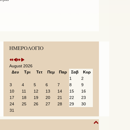
Previous
Previous
Next
Next
ΗΜΕΡΟΛΟΓΙΟ
Year
Month
Year
Month
August 2026
Δευ
Τρι
Τετ
Πεμ
Παρ
Σαβ
Κυρ
1
2
3
4
5
6
7
8
9
10
11
12
13
14
15
16
17
18
19
20
21
22
23
24
25
26
27
28
29
30
31