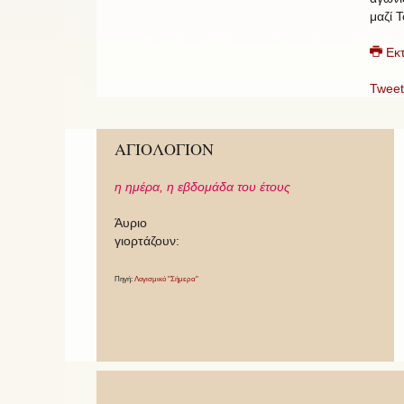
μαζί Τ
Εκ
Tweet
ΑΓΙΟΛΟΓΙΟΝ
η ημέρα,
η εβδομάδα του έτους
Άυριο
γιορτάζουν:
Πηγή:
Λογισμικό "Σήμερα"