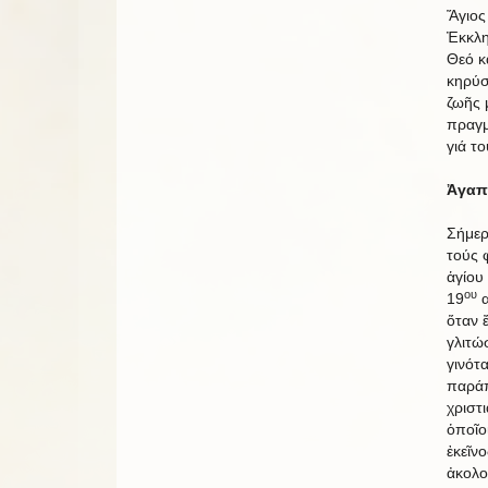
Ἅγιος
Ἐκκλη
Θεό κα
κηρύσ
ζωῆς 
πραγμ
γιά τ
Ἀγαπη
Σήμερ
τούς 
ἁγίου
ου
19
α
ὅταν 
γλιτώ
γινότ
παράπ
χριστ
ὁποῖο
ἐκεῖν
ἀκολο