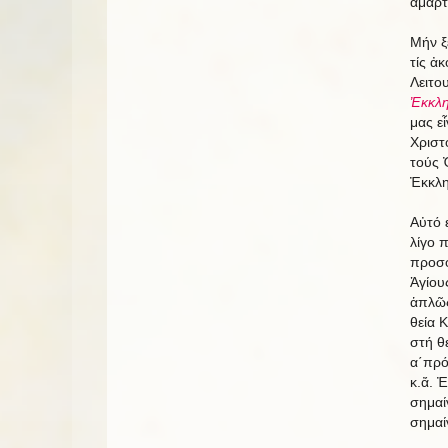
ἁμαρτ
Μήν ξ
τίς ἀ
Λειτο
Ἐκκλη
μας εἶ
Χριστ
τούς 
Ἐκκλη
Αὐτό 
λίγο π
προσο
Ἁγίου
ἁπλῶς
θεία 
στή θε
α΄πρό
κ.ἄ. Ἐ
σημαί
σημαί