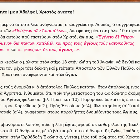
τοί μου Ἀδελφοί, Χριστός ἀνέστη!
ημερινό ἀποστολικό ἀνάγνωσμα, ὁ εὐαγγελιστής Λουκᾶς, ὁ συγγραφέας
ου τῶν
«Πράξεων τῶν Ἀποστόλων»
, δύο φορές μέσα σέ μόλις 10 στίχους
ζει αὐτούς πού πιστεύουν στόν Χριστό,
ἁγίους
. «
Ἐγένετο δὲ Πέτρον
όμενον διὰ πάντων κατελθεῖν καὶ πρὸς τοὺς
ἁγίους
τοὺς κατοικοῦντας
ν...»
καί
«...φωνήσας δὲ τοὺς
ἁγίους
...».
διο κεφάλαιο μάλιστα στόν στίχο 13 στήν κλήση τοῦ Ἀνανία, νά δεχθεῖ κα
σει τόν μέχρι τότε διώκτη καί μετέπειτα Ἀπόστολο τῶν Ἐθνῶν Παῦλο, οἱ
ί Χριστιανοί ἀναφέρονται καί πάλι
ἅγιοι
.
ς
τούς ὀνομάζει κι ὁ ἀπόστολος Παῦλος κατόπιν, ὅταν ἀπολογούμενος
ιᾶ Ἀγρίππα, ἐνθυμεῖται, ὅτι, πρίν τήν μεταστροφή του ὡς διώκτης ἀκόμη
ούς
Ἁγίους
φυλάκισε. (βλ. Πραξ. κστ΄10). Παρομοίως δέ καί στίς ἐπιστο
Α΄ πρός Κορινθίους (α΄2), Πρός Ἐφεσίους (α΄4), Φιλιππησίους (α΄1) καί
σαεῖς (α΄4), ἀναφέρεται στούς παραλῆπτες ὀνομάζοντάς τους
Ἁγίους
.
αμβανόμαστε λοιπόν, πώς ἡ λέξη
ἅγιος
ἀφορᾶ σέ κάθε μέλος τῆς Ἐκκλ
ριστοῦ. Ὁ ἄνθρωπος μέ τό βάπτισμά του στό ὄνομα τῆς Ἁγίας Τριάδος
σεται στήν Ὀρθόδοξη Ἐκκλησία, γίνεται μέλος τοῦ σώματος τοῦ Χριστο