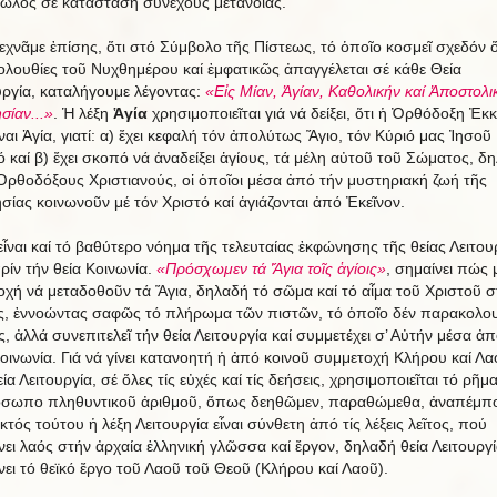
ωλός σέ κατάσταση συνεχοῦς μετανοίας.
εχνᾶμε ἐπίσης, ὅτι στό Σύμβολο τῆς Πίστεως, τό ὁποῖο κοσμεῖ σχεδόν 
κολουθίες τοῦ Νυχθημέρου καί ἐμφατικῶς ἀπαγγέλεται σέ κάθε Θεία
υργία, καταλήγουμε λέγοντας:
«Εἰς Μίαν, Ἁγίαν, Καθολικήν καί Ἀποστολι
σίαν...»
. Ἡ λέξη
Ἁγία
χρησιμοποιεῖται γιά νά δείξει, ὅτι ἡ Ὀρθόδοξη Ἐκ
ναι Ἁγία, γιατί: α) ἔχει κεφαλή τόν ἀπολύτως Ἅγιο, τόν Κύριό μας Ἰησοῦ
ό καί β) ἔχει σκοπό νά ἀναδείξει ἁγίους, τά μέλη αὐτοῦ τοῦ Σώματος, δ
Ὀρθοδόξους Χριστιανούς, οἱ ὁποῖοι μέσα ἀπό τήν μυστηριακή ζωή τῆς
σίας κοινωνοῦν μέ τόν Χριστό καί ἁγιάζονται ἀπό Ἐκεῖνον.
εἶναι καί τό βαθύτερο νόημα τῆς τελευταίας ἐκφώνησης τῆς θείας Λειτου
ρίν τήν θεία Κοινωνία.
«Πρόσχωμεν τά Ἅγια τοῖς ἁγίοις»
, σημαίνει πώς 
χή νά μεταδοθοῦν τά Ἅγια, δηλαδή τό σῶμα καί τό αἷμα τοῦ Χριστοῦ 
ς, ἐννοώντας σαφῶς τό πλήρωμα τῶν πιστῶν, τό ὁποῖο δέν παρακολου
, ἀλλά συνεπιτελεῖ τήν θεία Λειτουργία καί συμμετέχει σ’ Αὐτήν μέσα ἀπ
Κοινωνία. Γιά νά γίνει κατανοητή ἡ ἀπό κοινοῦ συμμετοχή Κλήρου καί Λα
ία Λειτουργία, σέ ὅλες τίς εὐχές καί τίς δεήσεις, χρησιμοποιεῖται τό ρῆμ
σωπο πληθυντικοῦ ἀριθμοῦ, ὅπως δεηθῶμεν, παραθώμεθα, ἀναπέμπ
κτός τούτου ἡ λέξη Λειτουργία εἶναι σύνθετη ἀπό τίς λέξεις λεῖτος, πού
νει λαός στήν ἀρχαία ἑλληνική γλῶσσα καί ἔργον, δηλαδή θεία Λειτουργί
νει τό θεϊκό ἔργο τοῦ Λαοῦ τοῦ Θεοῦ (Κλήρου καί Λαοῦ).