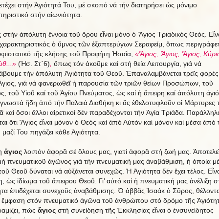
ετέχει στήν Ἁγιότητά Του, μέ σκοπό νά τήν διατηρήσει ὡς μόνιμο
τηριστικό στήν αἰωνιότητα.
ς
στήν ἀπόλυτη ἔννοια τοῦ ὅρου εἶναι μόνο ὁ Ἅγιος Τριαδικός Θεός. Εἶν
χαρακτηριστικός ὁ ὕμνος τῶν ἐξαπτερύγων Σεραφείμ, ὅπως περιγράφετ
εριστατικό τῆς κλήσης τοῦ Προφήτη Ἠσαΐα,
«Ἅγιος, Ἅγιος, Ἅγιος, Κύρι
θ...»
(Ἠσ. Στ΄6)
,
ὅπως τόν ἀκοῦμε καί στή θεία Λειτουργία, γιά νά
άβουμε τήν ἀπόλυτη Ἁγιότητα τοῦ Θεοῦ. Ἐπαναλαμβάνεται τρεῖς φορές
Ἅγιος, γιά νά φανερωθεῖ ἡ παρουσία τῶν τριῶν θείων Προσώπων, τοῦ
ς, τοῦ Υἱοῦ καί τοῦ Ἁγίου Πνεύματος, ὡς καί ἡ ἄπειρη καί ἀπόλυτη ἁγι
 γνωστά ἤδη ἀπό τήν Παλαιά Διαθήκη κι ἄς ἐθελοτυφλοῦν οἱ Μάρτυρες 
ᾶ καί ὅσοι ἄλλοι αἱρετικοί δέν παραδέχονται τήν Ἁγία Τριάδα. Παράλληλ
ται ὅτι Ἅγιος εἶναι μόνον ὁ Θεός καί ἀπό Αὐτόν καί μόνον καί μέσα ἀπό 
 μαζί Του πηγάζει κάθε Ἁγιότητα.
η
ἅγιος
λοιπόν ἀφορᾶ σέ ὅλους μας, γιατί ἀφορᾶ στή ζωή μας. Ἀποτελε
ή πνευματικοῦ ἀγῶνος γιά τήν πνευματική μας ἀναβάθμιση, ἡ ὁποία μέ
τοῦ Θεοῦ δύναται νά αὐξάνεται συνεχῶς. Ἡ Ἁγιότητα δέν ἔχει τέλος. Εἶν
η, ὡς ἰδίωμα τοῦ ἄπειρου Θεοῦ. Γι’ αὐτό καί ἡ πνευματική μας ἀνέλιξη σ
ητα ἐπιδέχεται συνεχοῦς ἀναβάθμισης. Ὁ ἁββᾶς Ἰσαάκ ὁ Σῦρος, θέλοντ
 ἔμφαση στόν πνευματικό ἀγῶνα τοῦ ἀνθρώπου στό δρόμο τῆς Ἁγιότητ
αμίζει, πώς
ἅγιος
στή συνείδηση τῆς Ἐκκλησίας εἶναι ὁ ἐνσυνείδητος