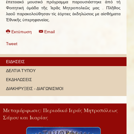
ἐπετειακό μουσικό πρόγραμμα παρουσιάστηκε ἀπό τή
Φοιτητική ὁμάδα τῆς Ἱερᾶς Μητροπολεῶς μας . Πλῆθος
λαοῦ παρακολούθησαν τίς ἐόρτιες ἐκδηλώσεις με αἰσθήματα
Ἐθνικῆς ὑπερηφανείας.
Εκτύπωση
Email
Tweet
ΕΙΔΗΣΕΙΣ
ΔΕΛΤΙΑ ΤΥΠΟΥ
ΕΚΔΗΛΩΣΕΙΣ
ΔΙΑΚΗΡΥΞΕΙΣ - ΔΙΑΓΩΝΙΣΜΟΙ
Μεταμόρφωσις: Περιοδικό Ιεράς Μητροπόλεως
Σάμου και Ικαρίας