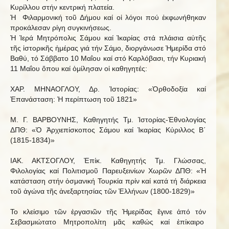
Κυρίλλου στήν κεντρική πλατεία.
Ἡ Φιλαρμονική τοῦ Δήμου καί οἱ λόγοι πού ἐκφωνήθηκαν
προκάλεσαν ρίγη συγκινήσεως.
Ἡ Ἱερά Μητρόπολις Σάμου καί Ἰκαρίας στά πλάισια αὐτῆς
τῆς ἱστορικῆς ἡμέρας γιά τήν Σάμο, διοργάνωσε Ἡμερίδα στό
Βαθύ, τό Σάββατο 10 Μαΐου καί στό Καρλόβασι, τήν Κυριακή
11 Μαΐου ὅπου καί ὁμίλησαν οἱ καθηγητές:
ΧΑΡ. ΜΗΝΑΟΓΛΟΥ, Δρ. Ἱστορίας: «Ὀρθοδοξία καί
Ἐπανάσταση: Ἡ περίπτωση τοῦ 1821»
Μ. Γ. ΒΑΡΒΟΥΝΗΣ, Καθηγητής Τμ. Ἱστορίας-Ἐθνολογίας
ΔΠΘ: «Ὁ Ἀρχιεπίσκοπος Σάμου καί Ἰκαρίας Κύριλλος Β΄
(1815-1834)»
ΙΑΚ. ΑΚΤΣΟΓΛΟΥ, Ἐπίκ. Καθηγητής Τμ. Γλώσσας,
Φιλολογίας καί Πολιτισμοῦ Παρευξεινίων Χωρῶν ΔΠΘ: «Ἡ
κατάσταση στήν ὀσμανική Τουρκία πρίν καί κατά τή διάρκεια
τοῦ ἀγώνα τῆς ἀνεξαρτησίας τῶν Ἑλλήνων (1800-1829)»
Το κλείσιμο τῶν ἐργασιῶν τῆς Ἡμερίδας ἔγινε ἀπό τόν
Σεβασμιώτατο Μητροπολίτη μᾶς καθώς καί ἐπίκαιρο