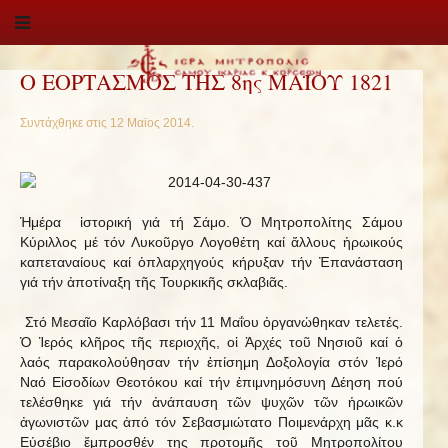
Ο ΕΟΡΤΑΣΜΟΣ ΤΗΣ 8ης ΜΑΪΟΥ 1821
Συντάχθηκε στις
12 Μαϊος 2014
.
Ἡμέρα ἱστορική γιά τή Σάμο. Ὁ Μητροπολίτης Σάμου
Κύριλλος μέ τόν Λυκοῦργο Λογοθέτη καί ἄλλους ἡρωικούς
καπεταναίους καί ὁπλαρχηγούς κήρυξαν τήν Ἐπανάσταση
γιά τήν ἀποτίναξη τῆς Τουρκικῆς σκλαβιᾶς.
Στό Μεσαῖο Καρλόβασι τήν 11 Μαΐου ὀργανώθηκαν τελετές.
Ὁ Ἱερός κλῆρος τῆς περιοχῆς, οἱ Ἀρχές τοῦ Νησιοῦ καί ὁ
λαός παρακολούθησαν τήν ἐπίσημη Δοξολογία στόν Ἱερό
Ναό Εἰσοδίων Θεοτόκου καί τήν ἐπιμνημόσυνη Δέηση πού
τελέσθηκε γιά τήν ἀνάπαυση τῶν ψυχῶν τῶν ἡρωικῶν
ἀγωνιστῶν μας ἀπό τόν Σεβασμιώτατο Ποιμενάρχη μᾶς κ.κ
Εὐσέβιο ἔμπροσθέν της προτομῆς τοῦ Μητροπολίτου