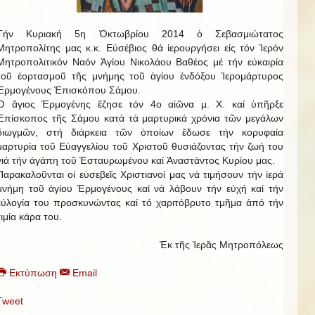
Τήν Κυριακή 5η Ὀκτωβρίου 2014 ὁ Σεβασμιώτατος
Μητροπολίτης μας κ.κ. Εὐσέβιος θά ἱερουργήσει εἰς τόν Ἱερόν
Μητροπολιτικόν Ναόν Ἁγίου Νικολάου Βαθέος μέ τήν εὐκαιρία
τοῦ ἑορτασμοῦ τῆς μνήμης τοῦ ἁγίου ἐνδόξου Ἱερομάρτυρος
Ἑρμογένους Ἐπισκόπου Σάμου.
Ὁ ἅγιος Ἑρμογένης ἔζησε τόν 4ο αἰῶνα μ. Χ. καί ὑπῆρξε
Ἐπίσκοπος τῆς Σάμου κατά τά μαρτυρικά χρόνια τῶν μεγάλων
διωγμῶν, στή διάρκεια τῶν ὁποίων ἔδωσε τήν κορυφαία
μαρτυρία τοῦ Εὐαγγελίου τοῦ Χριστοῦ θυσιάζοντας τήν ζωή του
γιά τήν ἀγάπη τοῦ Ἐσταυρωμένου καί Ἀναστάντος Κυρίου μας.
Παρακαλοῦνται οἱ εὐσεβεῖς Χριστιανοί μας νά τιμήσουν τήν ἱερά
μνήμη τοῦ ἁγίου Ἑρμογένους καί νά λάβουν τήν εὐχή καί τήν
εὐλογία του προσκυνώντας καί τό χαριτόβρυτο τμῆμα ἀπό τήν
τιμία κάρα του.
Ἐκ τῆς Ἱερᾶς Μητροπόλεως
Εκτύπωση
Email
Tweet