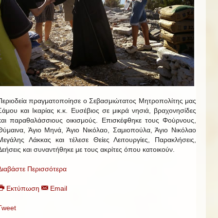
Περιοδεία πραγματοποίησε ο Σεβασμιώτατος Μητροπολίτης μας
Σάμου και Ικαρίας κ.κ. Ευσέβιος σε μικρά νησιά, βραχονησίδες
και παραθαλάσσιους οικισμούς. Επισκέφθηκε τους Φούρνους,
Θύμαινα, Άγιο Μηνά, Άγιο Νικόλαο, Σαμιοπούλα, Άγιο Νικόλαο
Μεγάλης Λάκκας και τέλεσε Θείες Λειτουργίες, Παρακλήσεις,
Δεήσεις και συναντήθηκε με τους ακρίτες όπου κατοικούν.
Διαβάστε Περισσότερα
Εκτύπωση
Email
Tweet