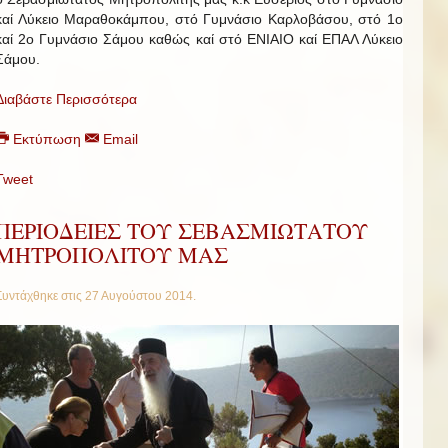
καί Λύκειο Μαραθοκάμπου, στό Γυμνάσιο Καρλοβάσου, στό 1ο
καί 2ο Γυμνάσιο Σάμου καθώς καί στό ΕΝΙΑΙΟ καί ΕΠΑΛ Λύκειο
Σάμου.
Διαβάστε Περισσότερα
Εκτύπωση
Email
Tweet
ΠΕΡΙΟΔΕΙΕΣ ΤΟΥ ΣΕΒΑΣΜΙΩΤΑΤΟΥ
ΜΗΤΡΟΠΟΛΙΤΟΥ ΜΑΣ
Συντάχθηκε στις
27 Αυγούστου 2014
.