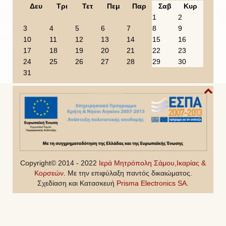
o
o
e
o
Δευ
Τρι
Τετ
Πεμ
Παρ
Σαβ
Κυρ
u
u
a
n
1
2
s
s
r
t
3
4
5
6
7
8
9
Y
M
h
10
11
12
13
14
15
16
e
o
17
18
19
20
21
22
23
a
n
24
25
26
27
28
29
30
r
t
31
h
Copyright© 2014 - 2022
Ιερά Μητρόπολη Σάμου,Ικαρίας &
Κορσεών
. Με την επιφύλαξη παντός δικαιώματος.
Σχεδίαση και Κατασκευή
Prisma Electronics SA
.