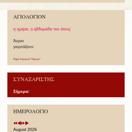
ΑΓΙΟΛΟΓΙΟΝ
η ημέρα,
η εβδομάδα του έτους
Άυριο
γιορτάζουν:
Πηγή:
Λογισμικό "Σήμερα"
ΣΥΝΑΞΑΡΙΣΤΗΣ
Σήμερα:
P
P
N
N
ΗΜΕΡΟΛΟΓΙΟ
r
r
e
e
e
e
x
x
v
v
t
t
i
i
Y
M
August 2026