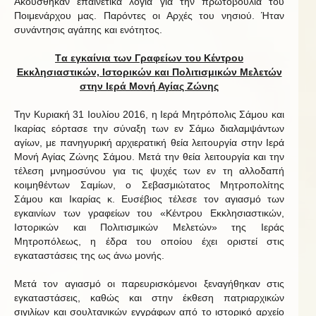
Ακούσθηκαν επαινετικά λόγια για την πρωτοβουλία του
Ποιμενάρχου μας. Παρόντες οι Αρχές του νησιού. Ήταν
συνάντησις αγάπης και ενότητος.
Tα εγκαίνια των Γραφείων του Κέντρου
Εκκλησιαστικών, Ιστορικών και Πολιτισμικών Μελετών
στην Ιερά Μονή Αγίας Ζώνης
Την Κυριακή 31 Ιουλίου 2016, η Ιερά Μητρόπολις Σάμου και
Ικαρίας εόρτασε την σύναξη των εν Σάμω διαλαμψάντων
αγίων, με πανηγυρική αρχιερατική θεία λειτουργία στην Ιερά
Μονή Αγίας Ζώνης Σάμου. Μετά την θεία λειτουργία και την
τέλεση μνημοσύνου για τις ψυχές των εν τη αλλοδαπή
κοιμηθέντων Σαμίων, ο Σεβασμιώτατος Μητροπολίτης
Σάμου και Ικαρίας κ. Ευσέβιος τέλεσε τον αγιασμό των
εγκαινίων των γραφείων του «Κέντρου Εκκλησιαστικών,
Ιστορικών και Πολιτισμικών Μελετών» της Ιεράς
Μητροπόλεως, η έδρα του οποίου έχει οριστεί στις
εγκαταστάσεις της ως άνω μονής.
Μετά τον αγιασμό οι παρευρισκόμενοι ξεναγήθηκαν στις
εγκαταστάσεις, καθώς και στην έκθεση πατριαρχικών
σιγιλίων και σουλτανικών εγγράφων από το ιστορικό αρχείο