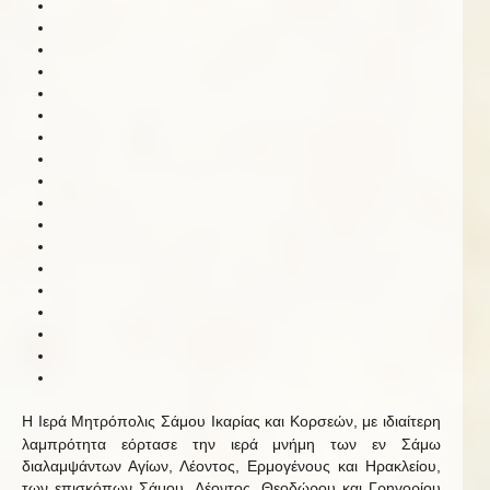
Η Ιερά Μητρόπολις Σάμου Ικαρίας και Κορσεών, με ιδιαίτερη
λαμπρότητα εόρτασε την ιερά μνήμη των εν Σάμω
διαλαμψάντων Αγίων, Λέοντος, Ερμογένους και Ηρακλείου,
των επισκόπων Σάμου, Λέοντος, Θεοδώρου και Γρηγορίου