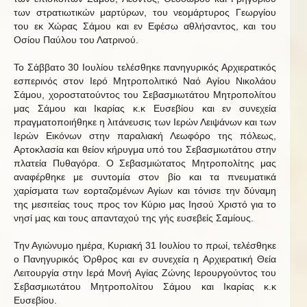
των στρατιωτικών μαρτύρων, του νεομάρτυρος Γεωργίου
του εκ Χώρας Σάμου και εν Εφέσω αθλήσαντος, και του
Οσίου Παύλου του Λατρινού.
Το Σάββατο 30 Ιουλίου τελέσθηκε πανηγυρικός Αρχιερατικός
εσπερινός στον Ιερό Μητροπολιτικό Ναό Αγίου Νικολάου
Σάμου, χοροστατούντος του Σεβασμιωτάτου Μητροπολίτου
μας Σάμου και Ικαρίας κ.κ Ευσεβίου και εν συνεχεία
πραγματοποιήθηκε η λιτάνευσις των Ιερών Λειψάνων και των
Ιερών Εικόνων στην παραλιακή Λεωφόρο της πόλεως,
Αρτοκλασία και θείον κήρυγμα υπό του Σεβασμιωτάτου στην
πλατεία Πυθαγόρα. Ο Σεβασμιώτατος Μητροπολίτης μας
αναφέρθηκε με συντομία στον βίο και τα πνευματικά
χαρίσματα των εορταζομένων Αγίων και τόνισε την δύναμη
της μεσιτείας τους προς τον Κύριο μας Ιησού Χριστό για το
νησί μας και τους απανταχού της γής ευσεβείς Σαμίους.
Την Αγιώνυμο ημέρα, Κυριακή 31 Ιουλίου το πρωί, τελέσθηκε
ο Πανηγυρικός Όρθρος και εν συνεχεία η Αρχιερατική Θεία
Λειτουργία στην Ιερά Μονή Αγίας Ζώνης Ιερουργούντος του
Σεβασμιωτάτου Μητροπολίτου Σάμου και Ικαρίας κ.κ
Ευσεβίου.