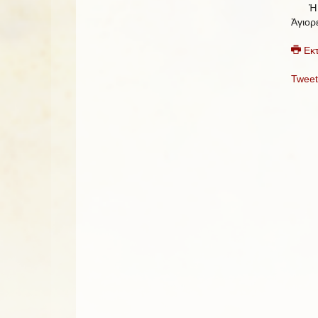
Ἡ εὐχ
Ἁγιορ
Εκ
Tweet