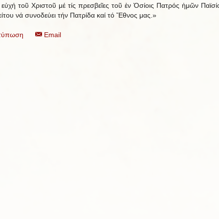
ή τοῦ Χριστοῦ μέ τίς πρεσβεῖες τοῦ ἐν Ὁσίοις Πατρός ἡμῶν Παϊσί
είτου νά συνοδεύει τήν Πατρίδα καί τό Ἔθνος μας.»
τύπωση
Email