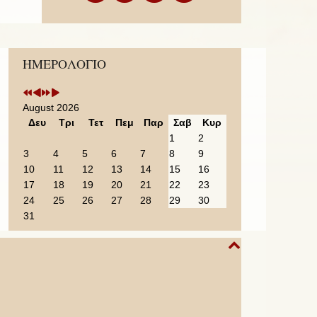
Previous
Previous
Next
Next
ΗΜΕΡΟΛΟΓΙΟ
Year
Month
Year
Month
August 2026
Δευ
Τρι
Τετ
Πεμ
Παρ
Σαβ
Κυρ
1
2
3
4
5
6
7
8
9
10
11
12
13
14
15
16
17
18
19
20
21
22
23
24
25
26
27
28
29
30
31