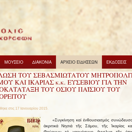
ΜΟΥΣΕΙΟ
ΔΙΑΚΟΝΙΑ
ΑΡΧΕΙΟ ΕΙΔΗΣΕΩΝ
ΕΚΔΟΣΕΙΣ
ΛΩΣΗ ΤΟΥ ΣΕΒΑΣΜΙΩΤΑΤΟΥ ΜΗΤΡΟΠΟΛΙ
ΟΥ ΚΑΙ ΙΚΑΡΙΑΣ κ.κ. ΕΥΣΕΒΙΟΥ ΓΙΑ ΤΗΝ
ΙΟΚΑΤΑΤΑΞΗ ΤΟΥ ΟΣΙΟΥ ΠΑΪΣΙΟΥ ΤΟΥ
ΟΡΕΙΤΟΥ
θηκε στις
17 Ιανουαρίου 2015
.
«Συγκίνηση καί ἐνθουσιασμός συνώδευσα
ἀκριτικά Νησιά τῆς Σάμου, τῆς Ἰκαρίας κ
Φούρνων τό χαρμόσυνο ἄγγελμα τῆς ἐπι