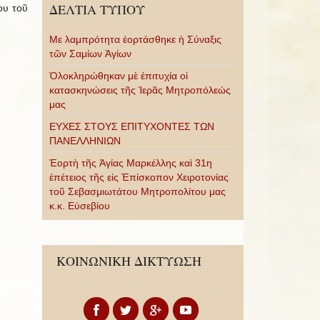
ΔΕΛΤΙΑ ΤΥΠΟΥ
ου τοῦ
Με λαμπρότητα ἑορτάσθηκε ἡ Σύναξις
τῶν Σαμίων Ἁγίων
Ὁλοκληρώθηκαν μὲ ἐπιτυχία οἱ
κατασκηνώσεις τῆς Ἱερᾶς Μητροπόλεώς
μας
ΕΥΧΕΣ ΣΤΟΥΣ ΕΠΙΤΥΧΟΝΤΕΣ ΤΩΝ
ΠΑΝΕΛΛΗΝΙΩΝ
Ἑορτὴ τῆς Ἁγίας Μαρκέλλης καὶ 31η
ἐπέτειος τῆς εἰς Ἐπίσκοπον Χειροτονίας
τοῦ Σεβασμιωτάτου Μητροπολίτου μας
κ.κ. Εὐσεβίου
ΚΟΙΝΩΝΙΚΗ ΔΙΚΤΥΩΣΗ