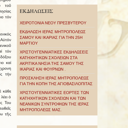
υ τοῦ
ΕΚΔΗΛΩΣΕΙΣ
λησίας
ιο τόν
ΧΕΙΡΟΤΟΝΙΑ ΝΕΟΥ ΠΡΕΣΒΥΤΕΡΟΥ
ΕΚΔΗΛΩΣΗ ΙΕΡΑΣ ΜΗΤΡΟΠΟΛΕΩΣ
ενικός
ΣΑΜΟΥ ΚΑΙ ΙΚΑΡΙΑΣ ΓΙΑ ΤΗΝ 25Η
 Αὐτόν
ΜΑΡΤΙΟΥ
νικοῦ
αί τόν
ΧΡΙΣΤΟΥΓΕΝΝΙΑΤΙΚΕΣ ΕΚΔΗΛΩΣΕΙΣ
δόξου
ΚΑΤΗΧΗΤΙΚΩΝ ΣΧΟΛΕΙΩΝ ΣΤΑ
ιο καί
ΑΚΡΙΤΙΚΑ ΝΗΣΙΑ ΤΗΣ ΣΑΜΟΥ ΤΗΣ
χρονη
ΙΚΑΡΙΑΣ ΚΑΙ ΦΟΥΡΝΩΝ .
ς τήν
ΠΡΟΣΚΛΗΣΗ ΙΕΡΑΣ ΜΗΤΡΟΠΟΛΕΩΣ
ΓΙΑ ΤΗΝ ΚΟΠΗ ΤΗΣ ΑΓΙΟΒΑΣΙΛΟΠΙΤΑΣ
έ κάθε
ΧΡΙΣΤΟΥΓΕΝΝΙΑΤΙΚΕΣ ΕΟΡΤΕΣ ΤΩΝ
λέει ὁ
ΚΑΤΗΧΗΤΙΚΩΝ ΣΧΟΛΕΙΩΝ ΚΑΙ ΤΩΝ
ας Του
ΝΕΑΝΙΚΩΝ ΣΥΝΤΡΟΦΙΩΝ ΤΗΣ ΙΕΡΑΣ
ειθεῖς
ΜΗΤΡΟΠΟΛΕΩΣ ΜΑΣ.
όν τῆς