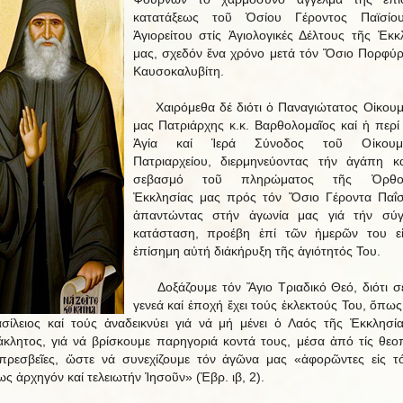
κατατάξεως τοῦ Ὁσίου Γέροντος Παϊσίο
Ἁγιορείτου στίς Ἁγιολογικές Δέλτους τῆς Ἐκκ
μας, σχεδόν ἕνα χρόνο μετά τόν Ὅσιο Πορφύρ
Καυσοκαλυβίτη.
Χαιρόμεθα δέ διότι ὁ Παναγιώτατος Οἰκουμ
μας Πατριάρχης κ.κ. Βαρθολομαῖος καί ἡ περί
Ἁγία καί Ἱερά Σύνοδος τοῦ Οἰκουμε
Πατριαρχείου, διερμηνεύοντας τήν ἀγάπη κ
σεβασμό τοῦ πληρώματος τῆς Ὀρθο
Ἐκκλησίας μας πρός τόν Ὅσιο Γέροντα Παΐσ
ἀπαντώντας στήν ἀγωνία μας γιά τήν σύγ
κατάσταση, προέβη ἐπί τῶν ἡμερῶν του εἰ
ἐπίσημη αὐτή διάκήρυξη τῆς ἁγιότητός Του.
Δοξάζουμε τόν Ἅγιο Τριαδικό Θεό, διότι σ
γενεά καί ἐποχή ἔχει τούς ἐκλεκτούς Του, ὅπως 
σίλειος καί τούς ἀναδεικνύει γιά νά μή μένει ὁ Λαός τῆς Ἐκκλησί
κλητος, γιά νά βρίσκουμε παρηγοριά κοντά τους, μέσα ἀπό τίς θεοπ
πρεσβεῖες, ὥστε νά συνεχίζουμε τόν ἀγῶνα μας «ἀφορῶντες εἰς τ
ως ἀρχηγόν καί τελειωτήν Ἰησοῦν» (Ἑβρ. ιβ, 2).