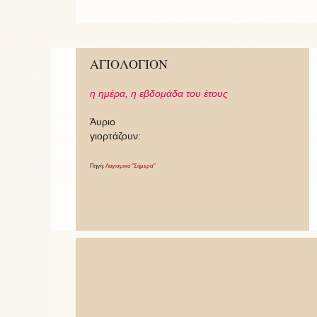
ΑΓΙΟΛΟΓΙΟΝ
η ημέρα,
η εβδομάδα του έτους
Άυριο
γιορτάζουν:
Πηγή:
Λογισμικό "Σήμερα"