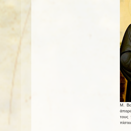
Μ. Βα
ἀπαρά
τους 
πίστε