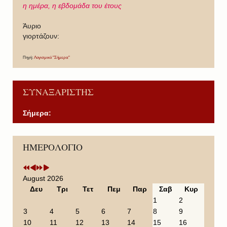
η ημέρα,
η εβδομάδα του έτους
Άυριο
γιορτάζουν:
Πηγή:
Λογισμικό "Σήμερα"
ΣΥΝΑΞΑΡΙΣΤΗΣ
Σήμερα:
P
P
N
N
ΗΜΕΡΟΛΟΓΙΟ
r
r
e
e
e
e
x
x
v
v
t
t
i
i
Y
M
August 2026
o
o
e
o
Δευ
Τρι
Τετ
Πεμ
Παρ
Σαβ
Κυρ
u
u
a
n
1
2
s
s
r
t
3
4
5
6
7
8
9
Y
M
h
10
11
12
13
14
15
16
e
o