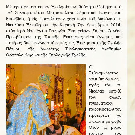
Μὲ ἱεροπρέπεια καὶ ἐν Ἐκκλησία πληθούση τελέσθηκε ὑπὸ
τοῦ Σεβασμιωτάτου Μητροπολίτου Σάμου καὶ Ἰκαρίας κ.κ.
Εὐσεβίου, ἡ εἰς Πρεσβύτερον χειροτονία τοῦ Διακόνου π.
Νικολάου Ἐλευθερίου τὴν Κυριακὴ 7ην Δεκεμβρίου 2014,
στὸν Ἱερὸ Ναὸ Ἁγίου Γεωργίου Σκουρεΐκων Σάμου. Ὁ νέος
Πρεσβύτερός της Τοπικῆς Ἐκκλησίας εἶναι ἔγγαμος καὶ
πατέρας δύο τέκνων ἀπόφοιτός της Ἐκκλησιαστικῆς Σχολῆς
Πάτμου, τῆς Ἀνωτάτης Ἐκκλησιαστικῆς Ἀκαδημίας
Θεσσαλονίκης καὶ τῆς Θεολογικῆς Σχολῆς.
Ὁ
Σεβασμιώτατος
ἀπευθυνόμενος
πρὸς τὸν π.
Νικόλαο μεταξύ
των άλλων
πνευματικών
παραινέσεων τὸν
προέτρεψε νὰ
διακονεῖ μὲ φόβο
Θεοῦ τὸ μικρὸ
ποίμνιο τοῦ