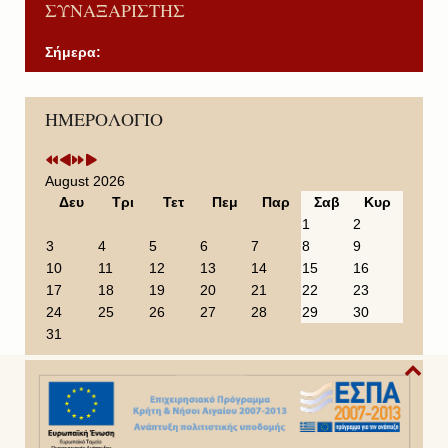
ΣΥΝΑΞΑΡΙΣΤΗΣ
Σήμερα:
P
P
N
N
ΗΜΕΡΟΛΟΓΙΟ
r
r
e
e
e
e
x
x
v
v
t
t
i
i
Y
M
August 2026
o
o
e
o
Δευ
Τρι
Τετ
Πεμ
Παρ
Σαβ
Κυρ
u
u
a
n
1
2
s
s
r
t
3
4
5
6
7
8
9
Y
M
h
10
11
12
13
14
15
16
e
o
17
18
19
20
21
22
23
a
n
24
25
26
27
28
29
30
r
t
31
h