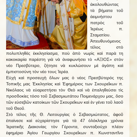
ἀκολουθώντας
τὰ βήματα τοῦ
ἀειμνήστου
πατρὸς τοῦ
Ἱερέως π.
Σταματίου.
Ἀπευθυνόμενος
τέλος στὸ
πολυπληθὲς ἐκκλησίασμα, ποὺ ἀπὸ νωρὶς καὶ παρὰ τη
κακοκαιρία παρέστη γιὰ νὰ ἀναφωνήσει τὸ «ΑΞΙΟΣ» στὸν
νέο Πρεσβύτερο, ζήτησε νὰ κυκλώσουν μὲ ἀγάπη καὶ
ἐμπιστοσύνη τὸν νέο τους Ἱερέα.
Εὐχὴ καὶ προσευχὴ ὅλων μας ὁ νέος Πρεσβύτερός της
Τοπικῆς μας Ἐκκλησίας καὶ Ἐφημέριος των Σκουρεΐκων π.
Νικόλαος νὰ εὐαρεστήσει τὸν Θεὸ καὶ νὰ ἐπαληθεύσει τὶς
προσδοκίες τόσο τοῦ Σεβασμιωτάτου Ποιμενάρχου μας, ὅσο
τῶν εὐσεβῶν κατοίκων τῶν Σκουρεΐκων καὶ ἐν γένει τοῦ λαοῦ
τοῦ Θεοῦ.
Στὸ τέλος τῆς Θ. Λειτουργίας ὁ Σεβασμιώτατος, ἀφοῦ
ἐπαίνεσε καὶ εὐχαρίστησε γιὰ τὰ 47 ὁλόκληρα χρόνια
Ἱερατικῆς Διακονίας τὸν Γέροντα, συνταξιούχο πλέον
ἐφημέριο Ἁγίου Γεωργίου Σκουρεΐκων π. Κωνσταντῖνο