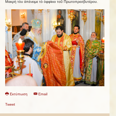
Μακρὴ τὸυ ἀπένειμε τὸ ὀφφίκιο τοῦ Πρωτοπρεσβυτέρου.
Εκτύπωση
Email
Tweet