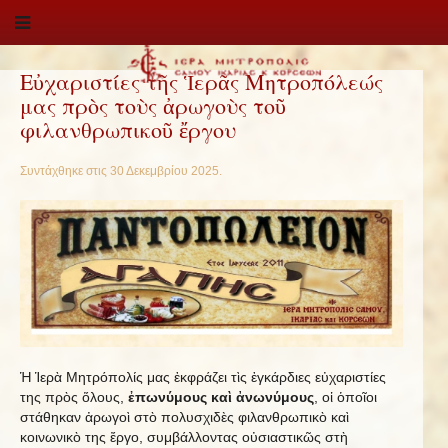
Εὐχαριστίες τῆς Ἱερᾶς Μητροπόλεώς
μας πρὸς τοὺς ἀρωγοὺς τοῦ
φιλανθρωπικοῦ ἔργου
Συντάχθηκε στις
30 Δεκεμβρίου 2025
.
Ἡ Ἱερὰ Μητρόπολίς μας ἐκφράζει τὶς ἐγκάρδιες εὐχαριστίες
της πρὸς ὅλους,
ἐπωνύμους καὶ ἀνωνύμους
, οἱ ὁποῖοι
στάθηκαν ἀρωγοὶ στὸ πολυσχιδὲς φιλανθρωπικὸ καὶ
κοινωνικὸ της ἔργο, συμβάλλοντας οὐσιαστικῶς στὴ