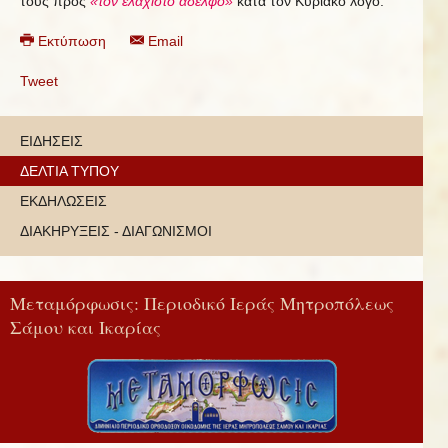
τους πρὸς
«τόν ἑλάχιστο ἀδελφό»
κατά τόν Κυριακό λόγο.
Εκτύπωση
Email
Tweet
ΕΙΔΗΣΕΙΣ
ΔΕΛΤΙΑ ΤΥΠΟΥ
ΕΚΔΗΛΩΣΕΙΣ
ΔΙΑΚΗΡΥΞΕΙΣ - ΔΙΑΓΩΝΙΣΜΟΙ
Μεταμόρφωσις: Περιοδικό Ιεράς Μητροπόλεως
Σάμου και Ικαρίας