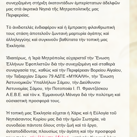
συνεχιζομένη στήριξη ἑκατοντάδων ἐμπερίστατων ἀδελφῶν
μας στὰ ἀκριτικὰ Νησιά τῆς Μητροπολιτικῆς μας
Περιφερείας.
Τὸ ἀνιδιοτελὲς ἐνδιαφέρον καὶ ἡ ἔμπρακτη φιλανθρωπικὴ
τους στάση ἀποτελοῦν ζωντανὴ μαρτυρία ἀγάπης καὶ
ἀλληλεγγύης καὶ συγκινοῦν βαθύτατα τὴν τοπικὴ μας
Ἐκκλησία.
Ἰδιαιτέρως, ἡ Ἱερὰ Μητρόπολις εὐχαριστεῖ τὴν Ἕνωση
Ἑλλήνων Ἐφοπλιστῶν διὰ τὴν συνεχιζομένη καὶ σταθερὰ
συνεργασία της, καθὼς καὶ τὴν Περιφέρειαν Βορείου Αἰγαίου,
τὴν Ταξιαρχίαν Σάμου 79 ΑΔΤΕ «ΜΥΚΑΛΗ», τὴν Ἕνωση
Ἀστυνομικῶν Ὑπαλλήλων Σάμου, τὴν Διεύθυνσιν
Ἀστυνομίας Σάμου, τήν Ποτοποιία Ι. Π. Φραντζέσκου
Α.Ε.Β.Ε. καὶ τὸν κ. Ἐμμανουήλ Μένεγα διὰ τὴν πολύτιμη καὶ
οὐσιαστικὴ προσφορά τους.
Ἡ τοπικὴ μας Ἐκκλησία εὔχεται ἡ Χάρις καὶ ἡ Εὐλογία τοῦ
Νηπιάσαντος Κυρίου μας διά τήν ἡμῶν Σωτηρία, νὰ
συνοδεύει πάντοτε ὅλους στὴν ζωή καὶ τὸ ἔργο,
ἀνταποδίδοντας πλουσίως τὴν ἀγάπη καὶ τὴν προσφορά