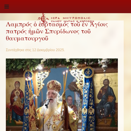
Λαμπρός ὁ ἑορτασμός τοῦ ἐν Ἁγίοις
πατρός ἡμῶν Σπυρίδωνος τοῦ
θαυματουργοῦ
Συντάχθηκε στις
12 Δεκεμβρίου 2025
.