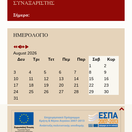
ΣΥΝΑΞΑΡΙΣΤΗΣ
Σήμερα:
P
P
N
N
ΗΜΕΡΟΛΟΓΙΟ
r
r
e
e
e
e
x
x
v
v
t
t
i
i
Y
M
August 2026
o
o
e
o
Δευ
Τρι
Τετ
Πεμ
Παρ
Σαβ
Κυρ
u
u
a
n
1
2
s
s
r
t
3
4
5
6
7
8
9
Y
M
h
10
11
12
13
14
15
16
e
o
17
18
19
20
21
22
23
a
n
24
25
26
27
28
29
30
r
t
31
h