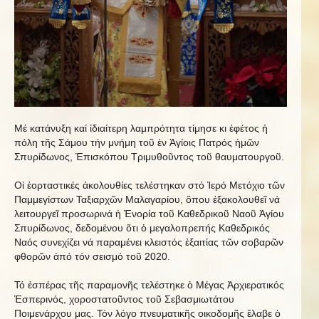
Μέ κατάνυξη καί ἰδιαίτερη λαμπρότητα τίμησε κι ἐφέτος ἡ
πόλη τῆς Σάμου τήν μνήμη τοῦ ἐν Ἁγίοις Πατρός ἡμῶν
Σπυρίδωνος, Ἐπισκόπου Τριμυθοῦντος τοῦ θαυματουργοῦ.
Οἱ ἑορταστικές ἀκολουθίες τελέστηκαν στό Ἱερό Μετόχιο τῶν
Παμμεγίστων Ταξιαρχῶν Μαλαγαρίου, ὅπου ἐξακολουθεῖ νά
λειτουργεῖ προσωρινά ἡ Ἐνορία τοῦ Καθεδρικοῦ Ναοῦ Ἁγίου
Σπυρίδωνος, δεδομένου ὅτι ὁ μεγαλοπρεπής Καθεδρικός
Ναός συνεχίζει νά παραμένει κλειστός ἐξαιτίας τῶν σοβαρῶν
φθορῶν ἀπό τόν σεισμό τοῦ 2020.
Τό ἑσπέρας τῆς παραμονῆς τελέστηκε ὁ Μέγας Ἀρχιερατικός
Ἑσπερινός, χοροστατοῦντος τοῦ Σεβασμιωτάτου
Ποιμενάρχου μας. Τόν λόγο πνευματικῆς οικοδομῆς ἔλαβε ὁ