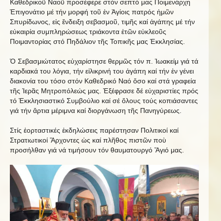
Καθεδρικοῦ Ναοῦ προσέφερε στόν σεπτό μας Ποιμενάρχη
Ἐπιγονάτιο μέ τήν μορφή τοῦ ἐν Ἁγίοις πατρός ἡμῶν
Σπυρίδωνος, εἰς ἔνδειξη σεβασμοῦ, τιμῆς καί ἀγάπης μέ τήν
εὐκαιρία συμπληρώσεως τριάκοντα ἐτῶν εὐκλεοῦς
Ποιμαντορίας στό Πηδάλιον τῆς Τοπικῆς μας Ἐκκλησίας.
Ὁ Σεβασμιώτατος εὐχαρίστησε θερμῶς τόν π. Ἰωακείμ γιά τά
καρδιακά του λόγια, τήν εἰλικρινή του ἀγάπη καί τήν ἐν γένει
διακονία του τόσο στόν Καθεδρικό Ναό ὅσο καί στά γραφεία
τῆς Ἱερᾶς Μητροπόλεώς μας. Ἐξέφρασε δέ εὐχαριστίες πρός
τό Ἐκκλησιαστικό Συμβούλιο καί σέ ὅλους τούς κοπιάσαντες
γιά τήν ἄρτια μέριμνα καί διοργάνωση τῆς Πανηγύρεως.
Στίς ἑορταστικές ἐκδηλώσεις παρέστησαν Πολιτικοί καί
Στρατιωτικοί Ἄρχοντες ὡς καί πλῆθος πιστῶν ποὺ
προσήλθαν γιά νά τιμήσουν τόν θαυματουργό Ἅγιό μας.