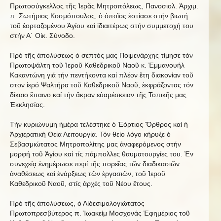
Πρωτοσύγκελλος τῆς Ἱερᾶς Μητροπόλεως, Πανοσιολ. Ἀρχιμ.
π. Σωτήριος Κοσμόπουλος, ὁ ὁποῖος ἐστίασε στήν βιωτή
τοῦ ἑορταζομένου Ἁγίου καί ἱδιαιτέρως στήν συμμετοχή του
στήν Α΄ Οἰκ. Σύνοδο.
Πρό τῆς ἀπολύσεως ὁ σεπτός μας Ποιμενάρχης τίμησε τόν
Πρωτοψάλτη τοῦ Ἱεροῦ Καθεδρικοῦ Ναοῦ κ. Ἐμμανουήλ
Κακαντώνη γιά τήν πεντήκοντα καί πλέον ἔτη διακονίαν τοῦ
στον ἱερό Ψαλτήρα τοῦ Καθεδρικοῦ Ναοῦ, ἐκφράζοντας τόν
δίκαιο ἔπαινο καί τήν ἄκραν εὐαρέσκειαν τῆς Τοπικῆς μας
Ἐκκλησίας.
Τήν κυριώνυμη ἡμέρα τελέστηκε ὁ Ἑόρτιος Ὄρθρος καί ἡ
Ἀρχιερατικὴ Θεία Λειτουργία. Τόν θείο λόγο κήρυξε ὁ
Σεβασμιώτατος Μητροπολίτης μας ἀναφερόμενος στήν
μορφή τοῦ Ἁγίου καί τίς πάμπολλες θαυματουργίες του. Ἐν
συνεχείᾳ ἐνημέρωσε περί τῆς πορεῖας τῶν διαδικασιῶν
ἀναθέσεως καί ἐνάρξεως τῶν ἐργασιῶν, τοῦ Ἱεροῦ
Καθεδρικοῦ Ναοῦ, στίς ἀρχές τοῦ Νέου ἔτους.
Πρό τῆς ἀπολύσεως, ὁ Αἰδεσιμολογιώτατος
Πρωτοπρεσβύτερος π. Ἰωακείμ Μοσχονάς Ἐφημέριος τοῦ