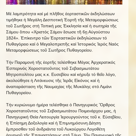
Μέ λαμπρότητα καί μέ πλῆθος ἑορταστικῶν ἐκδηλώσεων
τιμήθηκε ἡ Μεγάλη Δεσποτική Ἑορτῆ τῆς Μεταμορφώσεως
τοῦ Σωτῆρος στή Τοπική μας Ἐκκλησία καί ἡ σωτηρία τῆς
Σάμου ὃπου «Χριστός Σάμον ἒσωσε τῆ 6ῃ Αὐγούστου
1824». Ἐπίκεντρο τῶν Ἑορταστικῶν ἐκδηλώσεων τό
Πυθαγόρειο καί ὁ Μεγαλοπρεπῆς καί Ἱστορικός Ἱερός Ναός
Μεταμορφώσεως τοῦ Σωτῆρος Πυθαγορείου.
Τήν Παραμονή τῆς ἑορτῆς τελέσθηκε Μέγας Ἀρχιερατικός
Ἑσπερινός Χοροστατοῦντος τοῦ Σεβασμιωτάτου
Μητροπολίτου μας κ.κ. Ευσεβίου καί κήρυξε τό θεῖο λόγο,
ἀκολούθησε ἡ Λιτάνευσις τῆς Ἱερᾶς Εἰκόνος καί ἡ
ἀναπαράσταση τῆς Ναυμαχίας τῆς Μυκάλης στό Λιμάνι
Πυθαγορείου.
Τήν κυριώνυμο ἡμέρα τελέσθηκε ὁ Πανηγυρικός Ὂρθρος
Χοροστατοῦντος τοῦ Σεβασμιωτάτου Ποιμενάρχου μας, ἡ
Πανηγυρική Θεία Λειτουργία Ἱερουργούντος τοῦ κ. Εὐσεβίου,
ἡ Ἐπίσημη Δοξολογία καί ἡ Ἐπιμνημόσυνη Δέηση
ἒμπροσθεν τοῦ ἀνδριάντα τοῦ Λυκούργου Λογοθέτη
ἀρχηγοῦ τῆς Ἐπαναστάσεως στή Σάμο. Τόν Πανηγυρικό τῆς