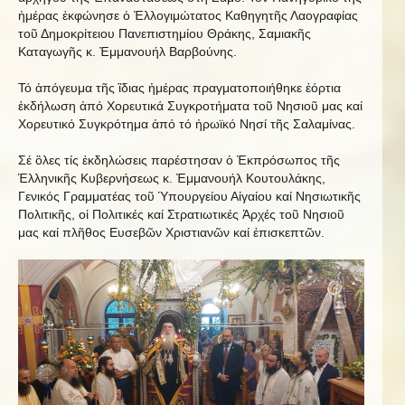
ἡμέρας ἐκφώνησε ὁ Ἐλλογιμώτατος Καθηγητῆς Λαογραφίας
τοῦ Δημοκρίτειου Πανεπιστημίου Θράκης, Σαμιακῆς
Καταγωγῆς κ. Ἐμμανουήλ Βαρβούνης.
Τό ἀπόγευμα τῆς ἲδιας ἡμέρας πραγματοποιήθηκε ἑόρτια
ἐκδήλωση ἀπό Χορευτικά Συγκροτήματα τοῦ Νησιοῦ μας καί
Χορευτικό Συγκρότημα ἀπό τό ἠρωϊκό Νησί τῆς Σαλαμίνας.
Σέ ὃλες τίς ἐκδηλώσεις παρέστησαν ὁ Ἐκπρόσωπος τῆς
Ἑλληνικῆς Κυβερνήσεως κ. Ἐμμανουήλ Κουτουλάκης,
Γενικός Γραμματέας τοῦ Ὑπουργείου Αἰγαίου καί Νησιωτικῆς
Πολιτικῆς, οἱ Πολιτικές καί Στρατιωτικές Ἀρχές τοῦ Νησιοῦ
μας καί πλῆθος Ευσεβῶν Χριστιανῶν καί ἐπισκεπτῶν.