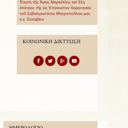
Ἑορτὴ τῆς Ἁγίας Μαρκέλλης καὶ 31η
ἐπέτειος τῆς εἰς Ἐπίσκοπον Χειροτονίας
τοῦ Σεβασμιωτάτου Μητροπολίτου μας
κ.κ. Εὐσεβίου
ΚΟΙΝΩΝΙΚΗ ΔΙΚΤΥΩΣΗ
Previous
Previous
Next
Next
ΗΜΕΡΟΛΟΓΙΟ
Year
Month
Year
Month