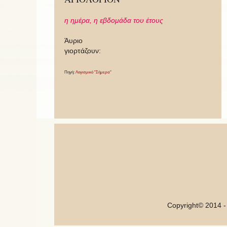
η ημέρα,
η εβδομάδα του έτους
Άυριο
γιορτάζουν:
Πηγή:
Λογισμικό "Σήμερα"
Copyright© 2014 