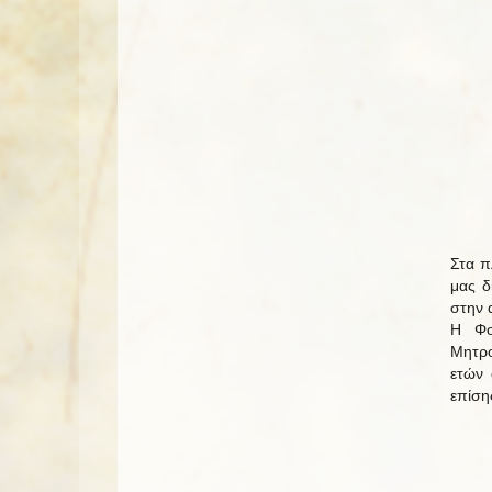
Στα π
μας δ
στην 
Η Φο
Μητρο
ετών 
επίση