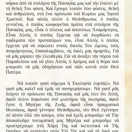
σάρκα ἀπό τά σπλάχνα τῆς Παναγίας μας καί τήν ἑνώνει μέ
τή θεϊκή Του φύση. Καί ἔχουμε λοιπόν δύο φύσεις, θεϊκή
καί ἀνθρώπινη, στό ἕνα πρόσωπο τοῦ Κυρίου μας Ἰησοῦ
Χριστοῦ. Καί αὐτός πλέον ὁ Θεάνθρωπος ὁ ὁποῖος
γεννιέται, ὁ ὁποῖος κυοφορεῖται πρῶτα στά σπλάχνα τῆς
Παναγίας μας, εἶναι ὁ τέλειος καί ἀπολύτως Ἀναμάρτητος.
Εἶναι Αὐτός ὁ ὁποῖος ἔρχεται γιά νά διορθώσει τά
σφάλματα τῶν προπατόρων του, εἶναι Αὐτός ὁ ὁποῖος
ἔρχεται γιά νά σηκώσει στούς δικούς Του ὤμους, τούς
ἀναμάρτητους, ἐπαναλαμβάνω, τίς δικές μας ἁμαρτίες. Γιά
νά μᾶς χαρίσει τήν ἐλευθερία. Γιά νά ἀνοίξει τήν πόρτα τοῦ
Παραδείσου καί νά γίνει Αὐτός ὁ δρόμος καί ἡ θύρα πού
μποροῦν νά μᾶς ὁδηγήσουν καί πάλι κοντά στόν Θεό
Πατέρα.
Νά λοιπόν γιατί σήμερα ἡ Ἐκκλησία ἑορτάζει. Νά
γιατί μᾶς καλεῖ καί ἐμᾶς νά πανηγυρίσουμε. Νά γιατί μᾶς
δείχνει τό πρόσωπο τῆς Παναγίας καί μᾶς λέει ὅτι Αὐτή,
ἀφοῦ πλέον διηκόνισε στό μυστήριο τῆς σωτηρίας, ἀφοῦ
ἔγινε ἡ Μητέρα τῆς Ζωῆς, ἀφοῦ εἶναι πραγματικά
Θεοτόκος, ἀφοῦ γέννησε Θεάνθρωπο, τόν Θεό ἐγέννησε
σέ αὐτόν ἐδῶ τόν κόσμο, τότε καί ἐμεῖς μποροῦμε νά Τήν
ἀποκαλοῦμε πνευματική μας Μητέρα καί μποροῦμε νά
προστρέχουμε στή Χάρη Της καί ἱκετευτικά νά Τῆς
ζητοῦμε νά μεσιτεύει στόν Υἱό Της καί γιά τή δική μας