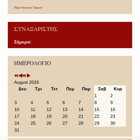
Πηγή:
Λογισμικό "Σήμερα"
ΣΥΝΑΞΑΡΙΣΤΗΣ
Σήμερα:
P
P
N
N
ΗΜΕΡΟΛΟΓΙΟ
r
r
e
e
e
e
x
x
v
v
t
t
i
i
Y
M
August 2026
o
o
e
o
Δευ
Τρι
Τετ
Πεμ
Παρ
Σαβ
Κυρ
u
u
a
n
1
2
s
s
r
t
3
4
5
6
7
8
9
Y
M
h
10
11
12
13
14
15
16
e
o
17
18
19
20
21
22
23
a
n
24
25
26
27
28
29
30
r
t
31
h