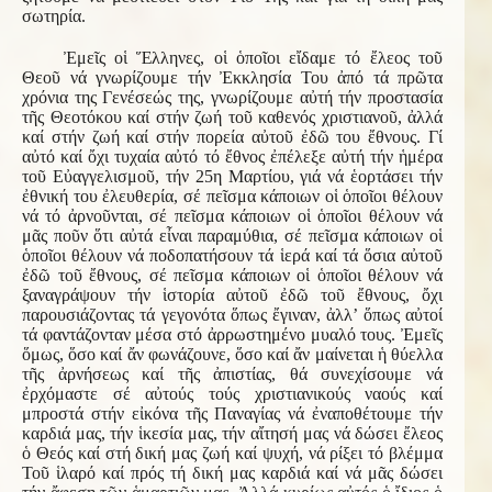
σωτηρία.
Ἐμεῖς οἱ Ἕλληνες, οἱ ὁποῖοι εἴδαμε τό ἔλεος τοῦ
Θεοῦ νά γνωρίζουμε τήν Ἐκκλησία Του ἀπό τά πρῶτα
χρόνια της Γενέσεώς της, γνωρίζουμε αὐτή τήν προστασία
τῆς Θεοτόκου καί στήν ζωή τοῦ καθενός χριστιανοῦ, ἀλλά
καί στήν ζωή καί στήν πορεία αὐτοῦ ἐδῶ του ἔθνους. Γί
αὐτό καί ὄχι τυχαία αὐτό τό ἔθνος ἐπέλεξε αὐτή τήν ἡμέρα
τοῦ Εὐαγγελισμοῦ, τήν 25η Μαρτίου, γιά νά ἑορτάσει τήν
ἐθνική του ἐλευθερία, σέ πεῖσμα κάποιων οἱ ὁποῖοι θέλουν
νά τό ἀρνοῦνται, σέ πεῖσμα κάποιων οἱ ὁποῖοι θέλουν νά
μᾶς ποῦν ὅτι αὐτά εἶναι παραμύθια, σέ πεῖσμα κάποιων οἱ
ὁποῖοι θέλουν νά ποδοπατήσουν τά ἱερά καί τά ὅσια αὐτοῦ
ἐδῶ τοῦ ἔθνους, σέ πεῖσμα κάποιων οἱ ὁποῖοι θέλουν νά
ξαναγράψουν τήν ἱστορία αὐτοῦ ἐδῶ τοῦ ἔθνους, ὄχι
παρουσιάζοντας τά γεγονότα ὅπως ἔγιναν, ἀλλ’ ὅπως αὐτοί
τά φαντάζονταν μέσα στό ἀρρωστημένο μυαλό τους. Ἐμεῖς
ὅμως, ὅσο καί ἄν φωνάζουνε, ὅσο καί ἄν μαίνεται ἡ θύελλα
τῆς ἀρνήσεως καί τῆς ἀπιστίας, θά συνεχίσουμε νά
ἐρχόμαστε σέ αὐτούς τούς χριστιανικούς ναούς καί
μπροστά στήν εἰκόνα τῆς Παναγίας νά ἐναποθέτουμε τήν
καρδιά μας, τήν ἱκεσία μας, τήν αἴτησή μας νά δώσει ἔλεος
ὁ Θεός καί στή δική μας ζωή καί ψυχή, νά ρίξει τό βλέμμα
Τοῦ ἱλαρό καί πρός τή δική μας καρδιά καί νά μᾶς δώσει