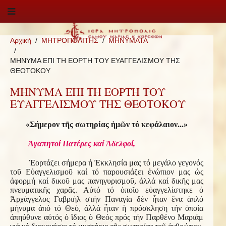
Αρχική
ΜΗΤΡΟΠΟΛΙΤΗΣ
ΜΗΝΥΜΑΤΑ
ΜΗΝΥΜΑ ΕΠΙ ΤΗ ΕΟΡΤΗ ΤΟΥ ΕΥΑΓΓΕΛΙΣΜΟΥ ΤΗΣ
ΘΕΟΤΟΚΟΥ
ΜΗΝΥΜΑ ΕΠΙ ΤΗ ΕΟΡΤΗ ΤΟΥ
ΕΥΑΓΓΕΛΙΣΜΟΥ ΤΗΣ ΘΕΟΤΟΚΟΥ
«Σήμερον τῆς σωτηρίας ἡμῶν τό κεφάλαιον...»
Ἀγαπητοί Πατέρες καί Ἀδελφοί,
Ἑορτάζει σήμερα ἡ Ἐκκλησία μας τό μεγάλο γεγονός
τοῦ Εὐαγγελισμοῦ καί τό παρουσιάζει ἐνώπιον μας ὡς
ἀφορμή καί δικοῦ μας πανηγυρισμοῦ, ἀλλά καί δικῆς μας
πνευματικῆς χαρᾶς. Αὐτό τό ὁποῖο εὐαγγελίστηκε ὁ
Ἀρχάγγελος Γαβριήλ στήν Παναγία δέν ἦταν ἕνα ἁπλό
μήνυμα ἀπό τό Θεό, ἀλλά ἦταν ἡ πρόσκληση τήν ὁποία
ἀπηύθυνε αὐτός ὁ ἴδιος ὁ Θεός πρός τήν Παρθένο Μαριάμ