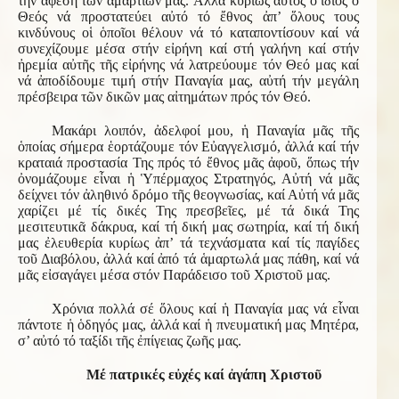
τήν ἄφεση τῶν ἁμαρτιῶν μας. Ἀλλά κυρίως αὐτός ὁ ἴδιος ὁ
Θεός νά προστατεύει αὐτό τό ἔθνος ἀπ’ ὅλους τους
κινδύνους οἱ ὁποῖοι θέλουν νά τό καταποντίσουν καί νά
συνεχίζουμε μέσα στήν εἰρήνη καί στή γαλήνη καί στήν
ἠρεμία αὐτῆς τῆς εἰρήνης νά λατρεύουμε τόν Θεό μας καί
νά ἀποδίδουμε τιμή στήν Παναγία μας, αὐτή τήν μεγάλη
πρέσβειρα τῶν δικῶν μας αἰτημάτων πρός τόν Θεό.
Μακάρι λοιπόν, ἀδελφοί μου, ἡ Παναγία μᾶς τῆς
ὁποίας σήμερα ἑορτάζουμε τόν Εὐαγγελισμό, ἀλλά καί τήν
κραταιά προστασία Της πρός τό ἔθνος μᾶς ἀφοῦ, ὅπως τήν
ὀνομάζουμε εἶναι ἡ Ὑπέρμαχος Στρατηγός, Αὐτή νά μᾶς
δείχνει τόν ἀληθινό δρόμο τῆς θεογνωσίας, καί Αὐτή νά μᾶς
χαρίζει μέ τίς δικές Της πρεσβεῖες, μέ τά δικά Της
μεσιτευτικᾶ δάκρυα, καί τή δική μας σωτηρία, καί τή δική
μας ἐλευθερία κυρίως ἀπ’ τά τεχνάσματα καί τίς παγίδες
τοῦ Διαβόλου, ἀλλά καί ἀπό τά ἁμαρτωλά μας πάθη, καί νά
μᾶς εἰσαγάγει μέσα στόν Παράδεισο τοῦ Χριστοῦ μας.
Χρόνια πολλά σέ ὅλους καί ἡ Παναγία μας νά εἶναι
πάντοτε ἡ ὁδηγός μας, ἀλλά καί ἡ πνευματική μας Μητέρα,
σ’ αὐτό τό ταξίδι τῆς ἐπίγειας ζωῆς μας.
Μέ πατρικές εὐχές καί ἀγάπη Χριστοῦ