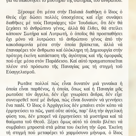
γιά νά διακονήσει τό μυστήριο τῆς σωτηρίας τοῦ ἀνθρώπου.
Ξέρουμε ὅτι μέσα στήν Παλαιά διαθήκη ὁ ἴδιος ὁ
Θεός εἶχε δώσει πολλές ὑποσχέσεις καί εἶχε συνάψει
διαθῆκες μέ τούς Πατριάρχες τῶν Ἰουδαίων, ὅτι δέν θά
ξεχάσει τό ἀνθρώπινο γένος, ἀλλά θά ἔλθει, θά στείλει
κάποιον Σωτήρα καί Λυτρωτή, ὁ ὁποῖος θά προσπαθήσει
ὄχι μόνο νά λυτρώσει τό ἀνθρώπινο γένος ἀπό τήν
κακοδαιμονία μέσα στήν ὁποία βρίσκεται, ἀλλά νά
ἐπαναφέρει τόν ἄνθρωπο καί ὁλόκληρη τή Δημιουργία στήν
πρότερη ἐκείνη κατάσταση τῆς ἁγιότητας καί τῆς ὀμορφιᾶς
πού εἶχε μέσα στόν Παράδεισο. Καί αὐτό πραγματοποιεῖται
πλέον στό πρόσωπο τῆς Παναγίας μας τή στιγμή τοῦ
Εὐαγγελισμοῦ.
Ρωτᾶνε πολλοί πώς εἶναι δυνατόν μιά γυναίκα ἡ
ὁποία εἶναι παρθένος, ἡ ὁποία, ὅπως καί ἡ Παναγία μᾶς
ρωτοῦσε τόν ἄγγελο, δέν εἶχε γνωρίσει ἄνδρα, δέν εἶχε
συνευρεθεῖ ποτέ μέ ἄνδρα, πώς εἶναι δυνατόν νά γεννήσει
ἕνα παιδί. Ὁ ἴδιος ὁ Ἀρχάγγελος δέν μπαίνει στόν κόπο νά
ἑρμηνεύσει το πῶς, γιατί οὔτε αὐτός, παρ’ ὅλη τήν ἀγγελική
φύση του, δέν μπορεῖ νά ἑρμηνεύσει τά μυστήρια καί τά
θαύματα τοῦ Θεοῦ. Ξέρει ὅμως αὐτό τό ὁποῖο βλέπει νά
συμβαίνει μπροστά στά μάτια του ἐκείνη τήν ὥρα. Ἐκείνη
τή στιγμή πού μεταφέρει τό χαρμόσυνο μήνυμα, ὁ ἴδιος