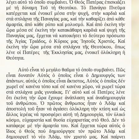
λέγει αὐτό τό ὁποῖο συμβαίνει. Ὁ Θεός Πατέρας ἐπισκιάζει
μέ τή δύναμη Τοῦ τή Θεοτόκο. Τό Πανάγιο Πνεῦμα
κατέρχεται καί ἐνοικεῖ μέσα στήν ψυχή, στήν καρδιά καί
στά σπλάχνα τῆς Παναγίας μας, καί τήν καθαρίζει ἀπό κάθε
ἁμαρτία, ἀπό κάθε ρύπο καί μολυσμό. Καί ἀπό ἐκείνη τήν
ὥρα μέσα σέ ἐκείνη τήν κατακάθαρη καρδιά καί ψυχή τῆς
Παναγίας μας, ἔρχεται νά κατοικήσει τό δεύτερο πρόσωπο
τῆς Ἁγίας Τριάδος, ὁ Κύριος μας Ἰησοῦς Χριστός. Καί
ἐκείνη τήν ὥρα μέσα στά σπλάχνα τῆς Θεοτόκου, ὅπως
λένε οἱ Πατέρες τῆς Ἐκκλησίας μας, ἐνοικεῖ ὁλόκληρη ἡ
Θεότητα.
Αὐτό εἶναι τό μεγάλο θαῦμα τό ὁποῖο συμβαίνει. Πῶς
εἶναι δυνατόν Αὐτός ὁ ὁποῖος εἶναι ὁ Δημιουργός των
ἁπάντων, αὐτός ὁ ὁποῖος εἶναι ἄκτιστος, Αὐτός ὁ ὁποῖος δέν
χωρεῖ σέ κανένα τόπο καί σέ κανένα χῶρο, νά χωρεῖ τώρα
στά σπλάχνα μιᾶς γυναίκας. Γι’ αὐτό καί οἱ Πατέρες λένε
ὅτι ἐκείνη τήν ὥρα ἔχουμε ἀνάπλαση καί ἀναδημιουργία
τοῦ ἀνθρώπου. Ὁ πρῶτος ἄνθρωπος ἦταν ὁ Ἀδάμ καί
ἀποστολή τοῦ ἦταν νά ἁγιάσει ὁλόκληρη τήν κτίση καί ὡς
ἄλλος ἱερέας νά προσφέρει αὐτή τή Δημιουργία, τόν ὑλικό
κόσμο, εὐχαριστία καί θυσία εὐχαριστίας στό Θεό. Δέν τό
κατάφερε μέ τήν ἁμαρτία του. Καί ἔρχεται τώρα αὐτός ὁ
ἴδιος ὁ Θεός πού δημιούργησε τόν πρῶτο Ἀδάμ καί
δημιουργεῖ τό νέο Ἀδάμ, τόν χριστό μας. Καί παίρνει