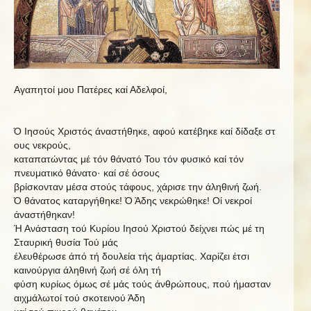
Αγαπητοί μου Πατέρες καί Αδελφοί,
Ό
Ιησούς
Χριστός
άναστήθηκε,
αφού
κατέβηκε
καί
δίδαξε
στ
ους
νεκρούς,
καταπατώντας μέ τόν θάνατό Του τόν φυσικό καί τόν
πνευματικό θάνατο·
καί σέ όσους
βρίσκονταν μέσα στούς τάφους, χάρισε την άληθινή ζωή.
Ό θάνατος καταργήθηκε! Ό Άδης νεκρώθηκε! Οί νεκροί
άναστήθηκαν!
Ή Ανάσταση τού Κυρίου Ιησού Χριστού δείχνει πώς μέ τη
Σταυρική θυσία Τού μάς
έλευθέρωσε άπό τή δουλεία τής άμαρτίας. Χαρίζει έτσι
καινούργια άληθινή ζωή σέ όλη τή
φύση κυρίως όμως σέ μάς τούς άνθρώπους, πού ήμασταν
αιχμάλωτοί τού σκοτεινού Άδη