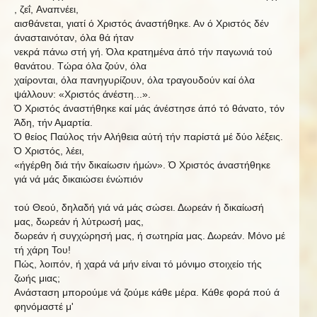
,
ζεΐ,
Αναπνέει,
αισθάνεται, γιατί ό Χριστός άναστήθηκε. Αν ό Χριστός δέν
άνασταινόταν, όλα θά ήταν
νεκρά πάνω στή γή. Όλα κρατημένα άπό τήν παγωνιά τού
θανάτου. Τώρα όλα ζούν, όλα
χαίρονται, όλα πανηγυρίζουν, όλα τραγουδούν καί όλα
ψάλλουν: «Χριστός άνέστη...».
Ό Χριστός άναστήθηκε καί μάς άνέστησε άπό τό θάνατο, τόν
Άδη, τήν Αμαρτία.
Ό θείος Παύλος τήν Αλήθεια αύτή τήν παρίστά μέ δύο λέξεις.
Ό Χριστός, λέει,
«ήγέρθη διά τήν δικαίωσιν ήμών».
Ό Χριστός άναστήθηκε
γιά νά μάς δικαιώσει ένώπιόν
τού Θεού, δηλαδή γιά νά μάς σώσει. Δωρεάν ή δικαίωσή
μας, δωρεάν ή λύτρωσή μας,
δωρεάν ή συγχώρησή
μας,
ή σωτηρία μας. Δωρεάν. Μόνο μέ
τή χάρη Του!
Πώς, λοιπόν, ή χαρά νά μήν είναι τό μόνιμο στοιχείο τής
ζωής μιας;
Ανάσταση
μπορούμε
νά
ζούμε
κάθε
μέρα.
Κάθε
φορά
πού
ά
φηνόμαστέ
μ'