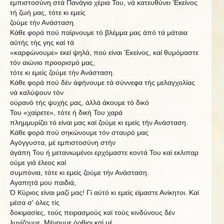
εμπιστοσύνη στά Πανάγια χέρια Του, νά κατευθύνει ’Εκείνος
τή ζωή μας, τότε κι εμείς
ζούμε τήν Ανάσταση.
Κάθε φορά πού παίρνουμε τό βλέμμα μας άπό τά μάταια
αύτής τής γης καί τά
«καρφώνουμε» εκεί ψηλά, πού είναι ’Εκείνος, καί θυμόμαστε
τόν αιώνιο προορισμό μας,
τότε κι εμείς ζούμε τήν Ανάσταση.
Κάθε
φορά πού δέν άφήνουμε
τά σύννεφα τής
μελαγχολίας
νά καλύψουν τόν
ούρανό τής
ψυχής
μας,
άλλά άκουμε τό δικό
Του
«χαίρετε»,
τότε
ή δική
Του
χαρά
πλημμυρίζει τό είναι μας καί ζούμε κι εμείς τήν Ανάσταση.
Κάθε
φορά
πού
σηκώνουμε
τόν
σταυρό
μας
Αγόγγυστα,
μέ
εμπιστοσύνη
στήν
άγάπη
Του
ή
μετανιωμένοι
ερχόμαστε
κοντά
Του
καί
εκλιπαρ
ούμε
γιά
έλεος
καί
συμπόνια, τότε κι εμείς ζούμε τήν Ανάσταση.
Αγαπητά μου παιδιά,
Ό Κύριος είναι μαζί μας! Γί αύτό κι εμείς είμαστε Ανίκητοι. Καί
μέσα
σ'
όλες τίς
δοκιμασίες, τούς πειρασμούς καί τούς κινδύνους δέν
λυγίζουμε. Μένουμε όρθιοι καί μέ