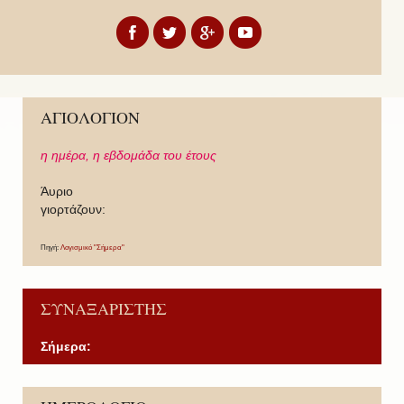
ΑΓΙΟΛΟΓΙΟΝ
η ημέρα,
η εβδομάδα του έτους
Άυριο
γιορτάζουν:
Πηγή:
Λογισμικό "Σήμερα"
ΣΥΝΑΞΑΡΙΣΤΗΣ
Σήμερα:
P
P
N
N