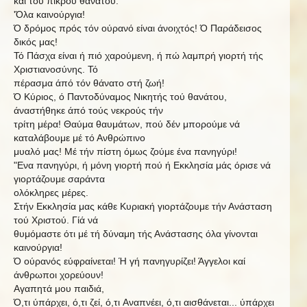
καί τού πικρού θανάτου.
'Όλα καινούργια!
Ό δρόμος πρός τόν ούρανό είναι άνοιχτός! Ό Παράδεισος
δικός μας!
Τό Πάσχα είναι ή πιό χαρούμενη, ή πώ λαμπρή γιορτή τής
Χριστιανοσύνης. Τό
πέρασμα άπό τόν θάνατο στή ζωή!
Ό Κύριος, ό Παντοδύναμος Νικητής τού θανάτου,
άναστήθηκε άπό τούς νεκρούς τήν
τρίτη
μέρα! Θαύμα θαυμάτων, πού δέν μπορούμε νά
καταλάβουμε
μέ τό Ανθρώπινο
μυαλό μας! Μέ τήν πίστη όμως ζούμε ένα πανηγύρι!
"Ενα πανηγύρι, ή μόνη γιορτή πού ή Εκκλησία μάς όρισε νά
γιορτάζουμε σαράντα
ολόκληρες μέρες.
Στήν Εκκλησία μας κάθε Κυριακή γιορτάζουμε τήν Ανάσταση
τού Χριστού. Γίά νά
θυμόμαστε ότι μέ τή δύναμη τής Ανάστασης όλα γίνονται
καινούργια!
Ό ούρανός εύφραίνεται! Ή γή πανηγυρίζει! Άγγελοι καί
άνθρωποι χορεύουν!
Αγαπητά μου παιδιά,
Ό,τι
ύπάρχει,
ό,τι
ζεί,
ό,τι
Αναπνέει,
ό,τι
αισθάνεται...
ύπάρχει