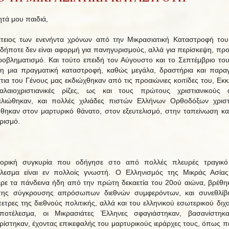
τά μου παιδιά,
τειος των ενενήντα χρόνων από την Μικρασιατική Καταστροφή το
ήποτε δεν είναι αφορμή για πανηγυρισμούς, αλλά για περίσκεψη, πρ
ροβληματισμό. Και τούτο επειδή τον Αύγουστο και το Σεπτέμβριο το
η μια πραγματική καταστροφή, καθώς μεγάλα, δραστήρια και παρα
τια του Γένους μας εκδιώχθηκαν από τις προαιώνιες κοιτίδες του, Εκκ
λαιοχριστιανικές ρίζες, ως και τους πρώτους χριστιανικούς 
ελιώθηκαν, και πολλές χιλιάδες πιστών Ελλήνων Ορθοδόξων χρισ
θηκαν στον μαρτυρικό θάνατο, στον εξευτελισμό, στην ταπείνωση κα
ρισμό.
τορική συγκυρία που οδήγησε στο από πολλές πλευρές τραγικό
λεσμα είναι εν πολλοίς γνωστή. Ο Ελληνισμός της Μικράς Ασία
ρε τα πάνδεινα ήδη από την πρώτη δεκαετία του 20ού αιώνα, βρέθη
της σύγκρουσης απρόσωπων διεθνών συμφερόντων, και συνεθλίβ
ετρες της διεθνούς πολιτικής, αλλά και του ελληνικού εσωτερικού διχ
ποτέλεσμα, οι Μικρασιάτες Έλληνες σφαγιάστηκαν, βασανίστηκα
ρίστηκαν, έχοντας επικεφαλής του μαρτυρικούς ιεράρχες τους, όπως π