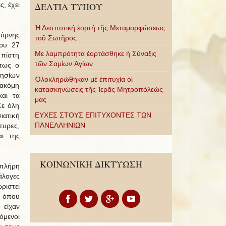
ς, έχει
ΔΕΛΤΙΑ ΤΥΠΟΥ
Ἡ Δεσποτική ἑορτή τῆς Μεταμορφώσεως
ύρνης
τοῦ Σωτῆρος
του 27
Με λαμπρότητα ἑορτάσθηκε ἡ Σύναξις
 πίστη
τῶν Σαμίων Ἁγίων
όπως ο
ησίων
Ὁλοκληρώθηκαν μὲ ἐπιτυχία οἱ
 ακόμη
κατασκηνώσεις τῆς Ἱερᾶς Μητροπόλεώς
και τα
μας
Σε όλη
ΕΥΧΕΣ ΣΤΟΥΣ ΕΠΙΤΥΧΟΝΤΕΣ ΤΩΝ
ιατική
ΠΑΝΕΛΛΗΝΙΩΝ
τυρες,
ι της
ΚΟΙΝΩΝΙΚΗ ΔΙΚΤΥΩΣΗ
 πλήρη
άλογες
ριστεί
ί όπου
 είχαν
όμενοι