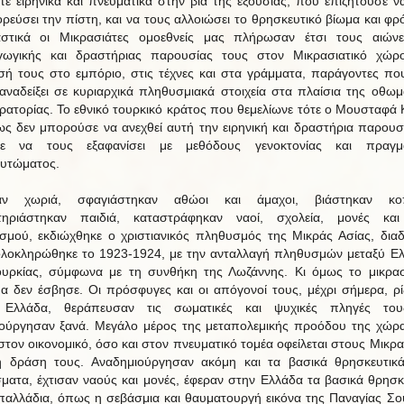
ότε ειρηνικά και πνευματικά στην βία της εξουσίας, που επιζητούσε ν
ρεύσει την πίστη, και να τους αλλοιώσει το θρησκευτικό βίωμα και φρ
στικά οι Μικρασιάτες ομοεθνείς μας πλήρωσαν έτσι τους αιών
ωγικής και δραστήριας παρουσίας τους στον Μικρασιατικό χώρ
σή τους στο εμπόριο, στις τέχνες και στα γράμματα, παράγοντες πο
 αναδείξει σε κυριαρχικά πληθυσμιακά στοιχεία στα πλαίσια της οθωμ
ρατορίας. Το εθνικό τουρκικό κράτος που θεμελίωνε τότε ο Μουσταφά 
ως δεν μπορούσε να ανεχθεί αυτή την ειρηνική και δραστήρια παρουσί
σε να τους εξαφανίσει με μεθόδους γενοκτονίας και πραγμα
υτώματος.
αν χωριά, σφαγιάστηκαν αθώοι και άμαχοι, βιάστηκαν κοπ
τηριάστηκαν παιδιά, καταστράφηκαν ναοί, σχολεία, μονές και
ισμού, εκδιώχθηκε ο χριστιανικός πληθυσμός της Μικράς Ασίας, διαδ
λοκληρώθηκε το 1923-1924, με την ανταλλαγή πληθυσμών μεταξύ Ε
ουρκίας, σύμφωνα με τη συνθήκη της Λωζάννης. Κι όμως το μικρασ
α δεν έσβησε. Οι πρόσφυγες και οι απόγονοί τους, μέχρι σήμερα, ρ
 Ελλάδα, θεράπευσαν τις σωματικές και ψυχικές πληγές του
ούργησαν ξανά. Μεγάλο μέρος της μεταπολεμικής προόδου της χώρ
στον οικονομικό, όσο και στον πνευματικό τομέα οφείλεται στους Μικρα
η δράση τους. Αναδημιούργησαν ακόμη και τα βασικά θρησκευτικ
ματα, έχτισαν ναούς και μονές, έφεραν στην Ελλάδα τα βασικά θρησκ
παλλάδια, όπως η σεβάσμια και θαυματουργή εικόνα της Παναγίας Σο