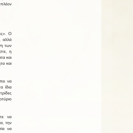
πλέον
ες». Ο
, αλλά
γη των
στε, η
ατα και
τα και
πει να
α ίδια
τρίδες
τύριο
τε να
α, την
σία να