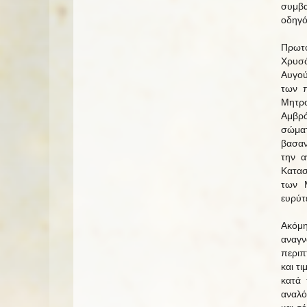
συμβαί
οδηγό
Πρωτ
Χρυσό
Αυγού
των π
Μητρ
Αμβρό
σώματ
βασαν
την α
Κατασ
των 
ευρύτ
Ακόμη
αναγν
περιπ
και τ
κατά 
αναλό