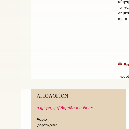
οδηγη
τα παι
δημιο
αιματ
Εκ
Tweet
ΑΓΙΟΛΟΓΙΟΝ
η ημέρα,
η εβδομάδα του έτους
Άυριο
γιορτάζουν: