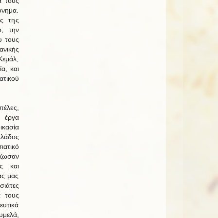
α τους
όνημα.
ες της
ο, την
υ τους
ανικής
Κεμάλ,
α, και
τικού
έλες,
 έργα
ικασία
λλάδος
ιατικό
ίζωσαν
ς και
ας μας
σιάτες
ά τους
ευτικά
υμελά,