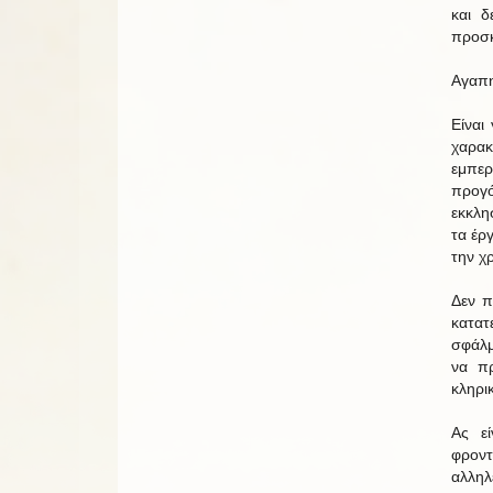
και 
προσκ
Αγαπη
Είναι
χαρακ
εμπερ
προγό
εκκλησ
τα έρ
την χ
Δεν π
κατατ
σφάλμ
να π
κληρι
Ας ε
φροντ
αλληλ