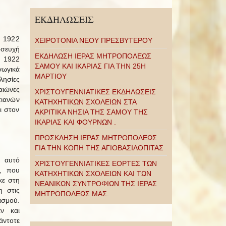
ΕΚΔΗΛΩΣΕΙΣ
υ 1922
ΧΕΙΡΟΤΟΝΙΑ ΝΕΟΥ ΠΡΕΣΒΥΤΕΡΟΥ
οσευχή
ΕΚΔΗΛΩΣΗ ΙΕΡΑΣ ΜΗΤΡΟΠΟΛΕΩΣ
υ 1922
ΣΑΜΟΥ ΚΑΙ ΙΚΑΡΙΑΣ ΓΙΑ ΤΗΝ 25Η
γωγικά
ΜΑΡΤΙΟΥ
λησίες
αιώνες
ΧΡΙΣΤΟΥΓΕΝΝΙΑΤΙΚΕΣ ΕΚΔΗΛΩΣΕΙΣ
τιανών
ΚΑΤΗΧΗΤΙΚΩΝ ΣΧΟΛΕΙΩΝ ΣΤΑ
ι στον
ΑΚΡΙΤΙΚΑ ΝΗΣΙΑ ΤΗΣ ΣΑΜΟΥ ΤΗΣ
ΙΚΑΡΙΑΣ ΚΑΙ ΦΟΥΡΝΩΝ .
ΠΡΟΣΚΛΗΣΗ ΙΕΡΑΣ ΜΗΤΡΟΠΟΛΕΩΣ
ΓΙΑ ΤΗΝ ΚΟΠΗ ΤΗΣ ΑΓΙΟΒΑΣΙΛΟΠΙΤΑΣ
 αυτό
ΧΡΙΣΤΟΥΓΕΝΝΙΑΤΙΚΕΣ ΕΟΡΤΕΣ ΤΩΝ
ς, που
ΚΑΤΗΧΗΤΙΚΩΝ ΣΧΟΛΕΙΩΝ ΚΑΙ ΤΩΝ
κε στη
ΝΕΑΝΙΚΩΝ ΣΥΝΤΡΟΦΙΩΝ ΤΗΣ ΙΕΡΑΣ
η στις
ΜΗΤΡΟΠΟΛΕΩΣ ΜΑΣ.
ασμού.
ν και
άντοτε