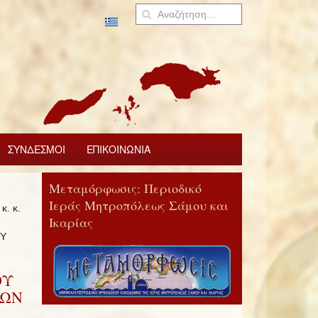
ΣΥΝΔΕΣΜΟΙ
ΕΠΙΚΟΙΝΩΝΙΑ
Μεταμόρφωσις: Περιοδικό
Ιεράς Μητροπόλεως Σάμου και
. κ.
Ικαρίας
ΟΥ
ΟΥ
ΝΩΝ