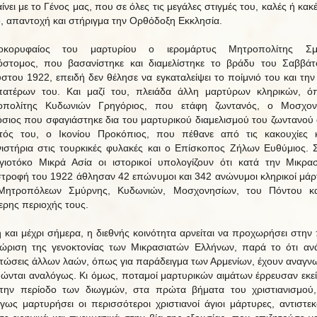
νει με το Γένος μας, που σε όλες τις μεγάλες στιγμές του, καλές ή κακέ
, απαντοχή και στήριγμα την Ορθόδοξη Εκκλησία.
οκορυφαίος του μαρτυρίου ο ιερομάρτυς Μητροπολίτης Σμ
στομος, που βασανίστηκε και διαμελίστηκε το βράδυ του Σαββά
στου 1922, επειδή δεν θέλησε να εγκαταλείψει το ποίμνιό του και την
ατέρων του. Και μαζί του, πλειάδα άλλη μαρτύρων κληρικών, 
οπολίτης Κυδωνιών Γρηγόριος, που ετάφη ζωντανός, ο Μοσχον
σιος που σφαγιάστηκε δια του μαρτυρικού διαμελισμού του ζωντανού
ός του, ο Ικονίου Προκόπιος, που πέθανε από τις κακουχίες 
ιστήρια στις τουρκικές φυλακές και ο Επίσκοπος Ζήλων Ευθύμιος. 
γιοτόκο Μικρά Ασία οι ιστορικοί υπολογίζουν ότι κατά την Μικρασ
τροφή του 1922 άθλησαν 42 επώνυμοι και 342 ανώνυμοι κληρικοί μάρ
Μητροπόλεων Σμύρνης, Κυδωνιών, Μοσχονησίων, του Πόντου κα
ερης περιοχής τους.
 και μέχρι σήμερα, η διεθνής κοινότητα αρνείται να προχωρήσει στην
ώριση της γενοκτονίας των Μικρασιατών Ελλήνων, παρά το ότι αν
τώσεις άλλων λαών, όπως για παράδειγμα των Αρμενίων, έχουν αναγνω
ιμώνται αναλόγως. Κι όμως, ποταμοί μαρτυρικών αιμάτων έρρευσαν εκε
την περίοδο των διωγμών, στα πρώτα βήματα του χριστιανισμού,
γως μαρτυρήσει οι περισσότεροι χριστιανοί άγιοι μάρτυρες, αντιστεκ