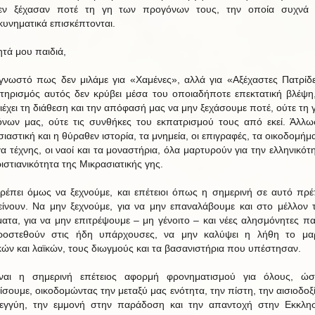
δεν ξέχασαν ποτέ τη γη των προγόνων τους, την οποία συχνά 
υνηματικά επισκέπτονται.
τά μου παιδιά,
 γνωστό πως δεν μιλάμε για «Χαμένες», αλλά για «Αξέχαστες Πατρίδ
τηρισμός αυτός δεν κρύβει μέσα του οποιαδήποτε επεκτατική βλέψη
ιέχει τη διάθεση και την απόφασή μας να μην ξεχάσουμε ποτέ, ούτε τη 
νων μας, ούτε τις συνθήκες του εκπατρισμού τους από εκεί. Άλλω
ιαστική και η θύραθεν ιστορία, τα μνημεία, οι επιγραφές, τα οικοδομήμ
γα τέχνης, οι ναοί και τα μοναστήρια, όλα μαρτυρούν για την ελληνικότη
ριστιανικότητα της Μικρασιατικής γης.
ρέπει όμως να ξεχνούμε, και επέτειοι όπως η σημερινή σε αυτό πρέ
είνουν. Να μην ξεχνούμε, για να μην επαναλάβουμε και στο μέλλον τ
ατα, για να μην επιτρέψουμε – μη γένοιτο – και νέες αλησμόνητες πα
ροστεθούν στις ήδη υπάρχουσες, να μην καλύψει η λήθη το μαρ
κών και λαϊκών, τους διωγμούς και τα βασανιστήρια που υπέστησαν.
ίναι η σημερινή επέτειος αφορμή φρονηματισμού για όλους, ώσ
ίσουμε, οικοδομώντας την μεταξύ μας ενότητα, την πίστη, την αισιοδοξί
εγγύη, την εμμονή στην παράδοση και την απαντοχή στην Εκκλη