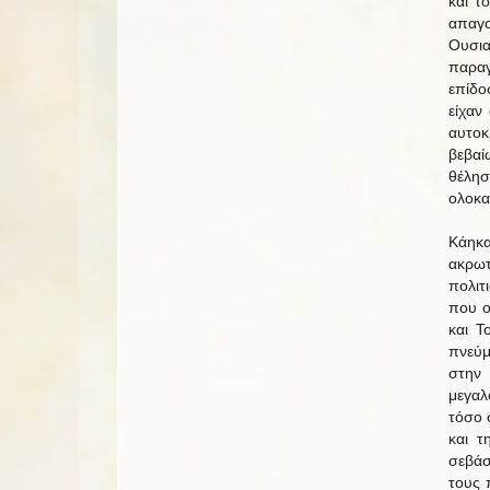
και τ
απαγο
Ουσια
παραγ
επίδο
είχαν
αυτοκ
βεβαί
θέλη
ολοκα
Κάηκ
ακρω
πολιτ
που ο
και Τ
πνεύμ
στην
μεγαλ
τόσο 
και τ
σεβάσ
τους 