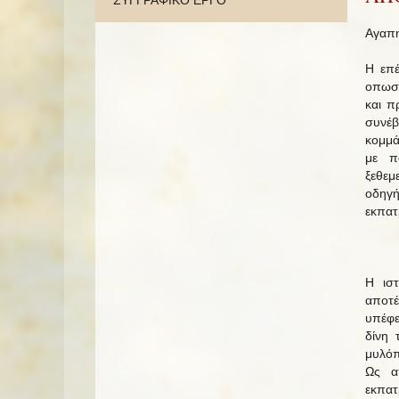
ΣΥΓΓΡΑΦΙΚΟ ΕΡΓΟ
Αγαπη
Η επέ
οπωσδ
και π
συνέβ
κομμά
με πα
ξεθεμ
οδηγή
εκπατ
Η ισ
αποτέ
υπέφε
δίνη 
μυλόπ
Ως α
εκπατ