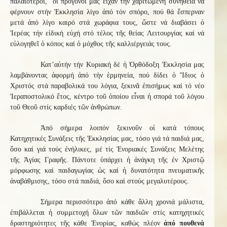
παλαιότεροι, οἱ πρόγονοί μας εἶχαν τήν χαριτωμένη συνήθεια νά
φέρνουν στήν Ἐκκλησία λίγο ἀπό τόν σπόρο, πού θά ἔσπερναν
μετά ἀπό λίγο καιρό στά χωράφια τους, ὥστε νά διαβάσει ὁ
Ἱερέας τήν εἰδική εὐχή στό τέλος τῆς θείας Λειτουργίας καί νά
εὐλογηθεῖ ὁ κόπος καί ὁ μόχθος τῆς καλλιέργειάς τους.
Κατ’αὐτήν τήν Κυριακή δέ ἡ Ὀρθόδοξη Ἐκκλησία μας
λαμβάνοντας ἀφορμή ἀπό τήν ἑρμηνεία, πού δίδει ὁ Ἴδιος ὁ
Χριστός στά παραβολικά του λόγια, ξεκινᾶ ἐπισήμως καί τό νέο
Ἱεραποστολικό ἔτος, κέντρο τοῦ ὁποίου εἶναι ἡ σπορά τοῦ λόγου
τοῦ Θεοῦ στίς καρδιές τῶν ἀνθρώπων.
Ἀπό σήμερα λοιπόν ξεκινοῦν οἱ κατά τόπους
Κατηχητικές Συνάξεις τῆς Ἐκκλησίας μας, τόσο γιά τά παιδιά μας,
ὅσο καί γιά τούς ἐνήλικες, μέ τίς Ἐνοριακές Συνάξεις Μελέτης
τῆς Ἁγίας Γραφῆς. Πάντοτε ὑπάρχει ἡ ἀνάγκη τῆς ἐν Χριστῷ
μόρφωσης καί παιδαγωγίας ὡς καί ἡ δυνατότητα πνευματικῆς
ἀναβάθμισης, τόσο στά παιδιά, ὅσο καί στούς μεγαλυτέρους.
Σήμερα περισσότερο ἀπό κάθε ἄλλη χρονιά μάλιστα,
ἐπιβάλλεται ἡ συμμετοχή ὅλων τῶν παιδιῶν στίς κατηχητικές
δραστηριότητες τῆς κάθε Ἐνορίας, καθώς πλέον
ἀπό πουθενά