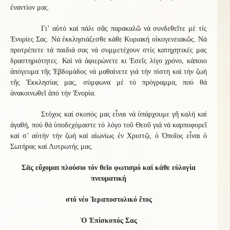
ἐναντίον μας.
Γι’ αὐτό καί πάλι σᾶς παρακαλῶ νά συνδεθεῖτε μέ τίς
Ἐνορίες Σας. Νά ἐκκλησιάζεσθε κάθε Κυριακή οἰκογενειακῶς. Νά
προτρέπετε τά παιδιά σας νά συμμετέχουν στίς κατηχητικές μας
δραστηριότητες. Καί νά ἀφιερώνετε κι Ἐσεῖς λίγο χρόνο, κάποιο
ἀπόγευμα τῆς Ἑβδομάδος νά μαθαίνετε γιά τήν πίστη καί τήν ζωή
τῆς Ἐκκλησίας μας, σύμφωνα μέ τό πρόγραμμα, πού θά
ἀνακοινωθεῖ ἀπό τήν Ἐνορία.
Στόχος καί σκοπός μας εἶναι νά ὑπάρχουμε γῆ καλή καί
ἀγαθή, πού θά ὑποδεχόμαστε τό λόγο τοῦ Θεοῦ γιά νά καρποφορεῖ
καί σ’ αὐτήν τήν ζωή καί αἰωνίως ἐν Χριστῷ, ὁ Ὁποῖος εἶναι ὁ
Σωτήρας καί Λυτρωτής μας.
Σᾶς εὔχομαι πλούσιο τόν θεῖο φωτισμό καί κάθε εὐλογία
πνευματική
στό νέο Ἱεραποστολικό ἔτος
Ὁ Ἐπίσκοπός Σας