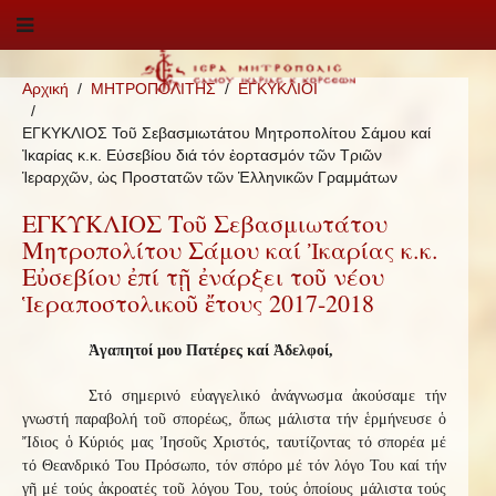
Αρχική
ΜΗΤΡΟΠΟΛΙΤΗΣ
ΕΓΚΥΚΛΙΟΙ
ΕΓΚΥΚΛΙΟΣ Τοῦ Σεβασμιωτάτου Μητροπολίτου Σάμου καί
Ἰκαρίας κ.κ. Εὐσεβίου διά τόν ἑορτασμόν τῶν Τριῶν
Ἱεραρχῶν, ὡς Προστατῶν τῶν Ἑλληνικῶν Γραμμάτων
ΕΓΚΥΚΛΙΟΣ Τοῦ Σεβασμιωτάτου
Μητροπολίτου Σάμου καί Ἰκαρίας κ.κ.
Εὐσεβίου ἐπί τῇ ἐνάρξει τοῦ νέου
Ἱεραποστολικοῦ ἔτους 2017-2018
Ἀγαπητοί μου Πατέρες καί Ἀδελφοί,
Στό σημερινό εὐαγγελικό ἀνάγνωσμα ἀκούσαμε τήν
γνωστή παραβολή τοῦ σπορέως, ὅπως μάλιστα τήν ἑρμήνευσε ὁ
Ἴδιος ὁ Κύριός μας Ἰησοῦς Χριστός, ταυτίζοντας τό σπορέα μέ
τό Θεανδρικό Του Πρόσωπο, τόν σπόρο μέ τόν λόγο Του καί τήν
γῆ μέ τούς ἀκροατές τοῦ λόγου Του, τούς ὁποίους μάλιστα τούς