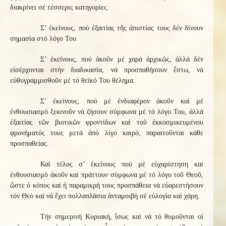
διακρίνει σέ τέσσερις κατηγορίες.
Σ’ ἐκείνους, πού ἐξαιτίας τῆς ἀπιστίας τους δέν δίνουν
σημασία στό λόγο Του.
Σ’ ἐκείνους, πού ἀκοῦν μέ χαρά ἀρχικῶς, ἀλλά δέν
εἰσέρχονται στήν διαδικασία, νά προσπαθήσουν ἔστω, νά
εὐθυγραμμισθοῦν μέ τό θεϊκό Του θέλημα.
Σ’ ἐκείνους, πού μέ ἐνδιαφέρον ἀκοῦν καί μέ
ἐνθουσιασμό ξεκινοῦν νά ζήσουν σύμφωνα μέ τό λόγο Του, ἀλλά
ἐξαιτίας τῶν βιοτικῶν φροντίδων καί τοῦ ἐκκοσμικευμένου
φρονήματός τους μετά ἀπό λίγο καιρό, παραιτοῦνται κάθε
προσπαθείας.
Καί τέλος σ’ ἐκείνους πού μέ εὐχαρίστηση καί
ἐνθουσιασμό ἀκοῦν καί πράττουν σύμφωνα μέ τό λόγο τοῦ Θεοῦ,
ὥστε ὁ κόπος καί ἡ παραμικρή τους προσπάθεια νά εὐαρεστήσουν
τόν Θεό καί νά ἔχει πολλαπλάσια ἀνταμοιβή σέ εὐλογία καί χάρη.
Τήν σημερινή Κυριακή, ἴσως καί νά τό θυμοῦνται οἱ