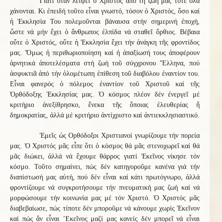
Γιατί ὅταν λείψει ὁ Χριστός ἀπό τή ζωή μας τότε ὅλα
χάνονται. Κι ἐπειδή τοῦτο εἶναι γνωστό, τόσον ὁ Χριστός, ὅσο καί
ἡ Ἐκκλησία Του πολεμοῦνται βάναυσα στήν σημερινή ἐποχή,
ὥστε νά μήν ἔχει ὁ ἄνθρωπος ἐλπίδα νά σταθεῖ ὄρθιος. Βέβαια
οὔτε ὁ Χριστός, οὔτε ἡ Ἐκκλησία ἔχει τήν ἀνάγκη τῆς φροντίδος
μας. Ὅμως ἡ περιθωριοποίηση καί ἡ ἀπαξίωσή τους ἀποφέρουν
ἀρνητικά ἀποτελέσματα στή ζωή τοῦ σύγχρονου Ἕλληνα, πού
ἀσφυκτιᾶ ἀπό τήν ὁλομέτωπη ἐπίθεση τοῦ διαβόλου ἐναντίον του.
Εἶναι φανερός ὁ πόλεμος ἐναντίον τοῦ Χριστοῦ καί τῆς
Ὀρθόδοξης Ἐκκλησίας μας. Ὁ κόσμος πλέον δέν ἐνεργεῖ μέ
κριτήριο ἀνεξίθρησκο, ἕνεκα τῆς ὅποιας ἐλευθερίας ἤ
δημοκρατίας, ἀλλά μέ κριτήριο ἀντίχριστο καί ἀντιεκκλησιαστικό.
Ἐμεῖς ὡς Ορθόδοξοι Χριστιανοί γνωρίζουμε τήν πορεία
μας. Ὁ Χριστός μᾶς εἶπε ὅτι ὁ κόσμος θά μᾶς στενοχωρεῖ καί θά
μᾶς διώκει, ἀλλά νά ἔχουμε θάρρος γιατί Ἐκεῖνος νίκησε τόν
κόσμο. Τοῦτο σημαίνει, πώς δέν κατηγοροῦμε κανένα γιά τήν
διαπίστωσή μας αὐτή, πού δέν εἶναι καί κάτι πρωτόγνωρο, ἀλλά
φροντίζουμε νά συγκροτήσουμε τήν πνευματική μας ζωή καί νά
μορφώσουμε τήν κοινωνία μας μέ τόν Χριστό. Ὁ Χριστός μᾶς
διαβεβαίωσε, πώς τίποτε δέν μποροῦμε νά κάνουμε χωρίς Ἐκεῖνον
καί πώς ἄν εἶναι ’Εκεῖνος μαζί μας κανείς δέν μπορεῖ νά εἶναι