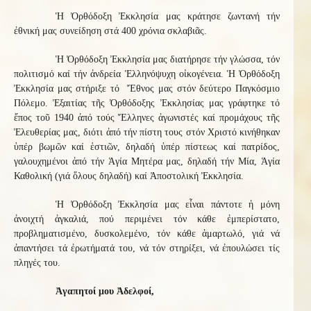
Ἡ Ὀρθόδοξη Ἐκκλησία μας κράτησε ζωντανή τήν
ἐθνική μας συνείδηση στά 400 χρόνια σκλαβιᾶς.
Ἡ Ὀρθόδοξη Ἐκκλησία μας διατήρησε τήν γλώσσα, τόν
πολιτισμό καί τήν ἀνδρεία Ἑλληνόψυχη οἰκογένεια. Ἡ Ὀρθόδοξη
Ἐκκλησία μας στήριξε τό Ἔθνος μας στόν δεύτερο Παγκόσμιο
Πόλεμο. Ἐξαιτίας τῆς Ὀρθόδοξης Ἐκκλησίας μας γράφτηκε τό
ἔπος τοῦ 1940 ἀπό τούς Ἕλληνες ἀγωνιστές καί προμάχους τῆς
Ἐλευθερίας μας, διότι ἀπό τήν πίστη τους στόν Χριστό κινήθηκαν
ὑπέρ βωμῶν καί ἑστιῶν, δηλαδή ὑπέρ πίστεως καί πατρίδος,
γαλουχημένοι ἀπό τήν Ἁγία Μητέρα μας, δηλαδή τήν Μία, Ἁγία
Καθολική (γιά ὅλους δηλαδή) καί Ἀποστολική Ἐκκλησία.
Ἡ Ὀρθόδοξη Ἐκκλησία μας εἶναι πάντοτε ἡ μόνη
ἀνοιχτή ἀγκαλιά, πού περιμένει τόν κάθε ἐμπερίστατο,
προβληματισμένο, δυσκολεμένο, τόν κάθε ἁμαρτωλό, γιά νά
ἀπαντήσει τά ἐρωτήματά του, νά τόν στηρίξει, νά ἐπουλώσει τίς
πληγές του.
Ἀγαπητοί μου Ἀδελφοί,