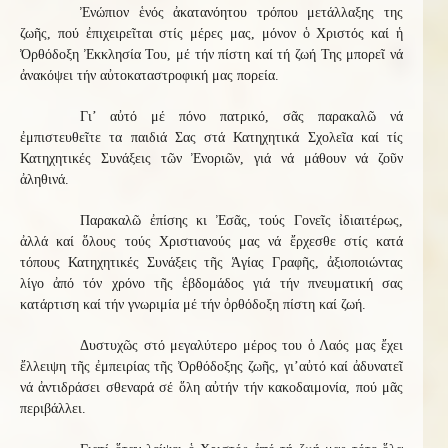
Ἐνώπιον ἑνός ἀκατανόητου τρόπου μετάλλαξης της
ζωῆς, πού ἐπιχειρεῖται στίς μέρες μας, μόνον ὁ Χριστός καί ἡ
Ὀρθόδοξη Ἐκκλησία Του, μέ τήν πίστη καί τή ζωή Της μπορεῖ νά
ἀνακόψει τήν αὐτοκαταστροφική μας πορεία.
Γι’ αὐτό μέ πόνο πατρικό, σᾶς παρακαλῶ νά
ἐμπιστευθεῖτε τα παιδιά Σας στά Κατηχητικά Σχολεῖα καί τίς
Κατηχητικές Συνάξεις τῶν Ἐνοριῶν, γιά νά μάθουν νά ζοῦν
ἀληθινά.
Παρακαλῶ ἐπίσης κι Ἐσᾶς, τούς Γονεῖς ἰδιαιτέρως,
ἀλλά καί ὅλους τούς Χριστιανούς μας νά ἔρχεσθε στίς κατά
τόπους Κατηχητικές Συνάξεις τῆς Ἁγίας Γραφῆς, ἀξιοποιώντας
λίγο ἀπό τόν χρόνο τῆς ἑβδομάδος γιά τήν πνευματική σας
κατάρτιση καί τήν γνωριμία μέ τήν ὀρθόδοξη πίστη καί ζωή.
Δυστυχῶς στό μεγαλύτερο μέρος του ὁ Λαός μας ἔχει
ἔλλειψη τῆς ἐμπειρίας τῆς Ὀρθόδοξης ζωῆς, γι’αὐτό καί ἀδυνατεῖ
νά ἀντιδράσει σθεναρά σέ ὅλη αὐτήν τήν κακοδαιμονία, πού μᾶς
περιβάλλει.