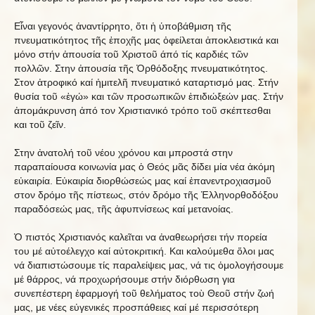
Εἶναι γεγονός ἀναντίρρητο, ὅτι ἡ ὑποβάθμιση τῆς
πνευματικότητος τῆς ἐποχῆς μας ὀφείλεται ἀποκλειστικά και
μόνο στήν ἀπουσία τοῦ Χριστοῦ άπό τίς καρδιές τῶν
πολλῶν. Στην ἀπουσία τῆς Ὀρθόδοξης πνευματικότητος.
Στον ἀτροφικό καί ἡμιτελῆ πνευματικό καταρτισμό μας. Στήν
θυσία τοῦ «ἐγώ» και τῶν προσωπικῶν ἐπιδιώξεών μας. Στήν
ἀπομάκρυνση ἀπό τον Χριστιανικό τρόπο τοῦ σκέπτεσθαι
και τοῦ ζεῖν.
Στην ἀνατολή τοῦ νέου χρόνου και μπροστά στην
παραπαίουσα κοινωνία μας ὁ Θεός μᾶς δίδει μία νέα ἀκόμη
εὐκαιρία. Εὐκαιρία διορθώσεώς μας καί ἐπανεντροχιασμοῦ
στον δρόμο τῆς πίστεως, στόν δρόμο τῆς Ἑλληνορθοδόξου
παραδόσεώς μας, τῆς ἀφυπνίσεως καί μετανοίας.
Ὁ πιστός Χριστιανός καλεῖται να ἀναθεωρήσει τήν πορεία
του μέ αὐτοέλεγχο καί αὐτοκριτική. Και καλούμεθα ὅλοι μας
νά διαπιστώσουμε τίς παραλείψεις μας, νά τις ὁμολογήσουμε
μέ θάρρος, νά προχωρήσουμε στήν διόρθωση για
συνεπέστερη ἐφαρμογή τοῦ θελήματος τοὺ Θεοῦ στήν ζωή
μας, με νέες εὐγενικές προσπάθειες καί μέ περισσότερη