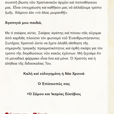
συνεπῆ βίωση τῶν Χριστιανικῶν άρχῶν καί πεποιθήσεών
μας. Εἶναι ὑποχρέωση καί καθῆκον μας νά ἀλλάξουμε τρόπο
ζωῆς. Ἀλίμονο ἐάν «τό ἅλας μωρανθῇ».
Ἀγαπητά μου παιδιά,
Με τί σκέψεις αὐτές. Σκέψεις ἀγάπης καί πόνου σᾶς εὔχομαι
ἀπό καρδιᾶς πλούσιο τόν φωτισμό τοῦ Ἐνανθρωπήσαντος
Σωτῆρος Χριστοῦ ὥστε να ἔχετε ἀληθῆ αἴσθηση τῆς
σημερινῆς τραγικῆς πραγματικότητος καί ὀρθή σκέψη για τόν
τρόπο τῆς διορθώσεως τῶν κακῶς ἐχόντων. Μή ξεχνάμε ὅτι
τό μοναδικό φάρμακο εἶναι ἕνα καί μόνο. Ὁ Χριστός καί ἡ
ἀλήθεια τῆς διδασκαλίας Του.
Καλή καί εὐλογημένη ἡ Νέα Χρονιά
Ὁ Ἐπίσκοπός σας
+Ὁ Σάμου και Ἰκαρίας Εὐσέβιος