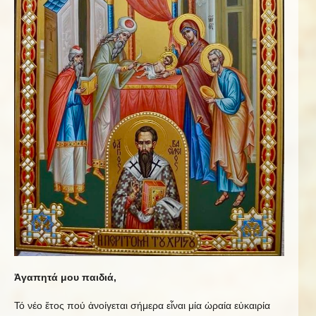
Ἀγαπητά μου παιδιά,
Τό νέο ἔτος πού ἀνοίγεται σήμερα εἶναι μία ὡραία εὐκαιρία