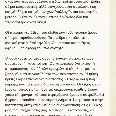
σκέψεων, προγραμμάτων, σχεδίων καί ἀποφάσεων. Ζοῦμε
σέ μια κοσμογονική, ἀλλά συγχρόνως και συγκλονιστική
ἐποχή. Σέ μια ἐποχή συνεχῶν ἐναλλαγῶν και κοινωνικῶν
μεταρρυθμίσεων. Ὁ πνευματικός ὁρίζοντας ὅλο και
περισσότερο σκοτεινιάζει.
Οἱ πνευματικές ἀξίες, πού ἐξέθρεψαν τούς παλαιοτέρους
σήμερα παραθεωροῦνται. Τό πνεῦμα σκοτώνεται και
ἀντικαθίσταται ἀπό τήν ὕλη. Οἱ μεταφυσικές σκέψεις
ἀφήνουν ἀδιάφορη την πλειονότητα.
Ὁ ἀσυγκράτητος ἀτομισμός, ὁ ἐγωκεντρισμός, τό ὠμό
συμφέρον, ἡ ἱκανοποίηση τῶν κατωτέρων ἐνστίκτων, ἡ
ἀπομάκρυνση τῶν ἠθικῶν φραγμῶν, ὁ εὔκολος τρόπος
ζωῆς, εἶναι τά συναισθήματα τῶν περισσοτέρων. Ἡ ἠθική
κρίσις ἔλαβε ἐπικίνδυνες διαστάσεις. Ἡ σάρκα και ἡ ὕλη
κυριαρχοῦν. Τά εὐγενῆ ἰδανικά λιγοστεύουν. Οἱ λέξεις και οἱ
ἔννοιες, ὅπως εἰρήνη, ἀγάπη, δικαιοσύνη, ἀλήθεια ἔχουν
χάσει τό πραγματικό τους περιεχόμενο, ἔχουν διαστρεβλωθεῖ
ἤ χρησιμοποιοῦνται σάν πυροτεχνήματα. Καί μπροστά στήν
κατάσταση αὐτή καλούμεθα να ἀναλλογισθοῦμε τίς εὐθύνες
μας, τίς ὑποχρεώσεις μας. Να πάρουμε ἀποφάσεις, να
ἀτενίσουμε τό μέλλον με γνώμονα τον νόμο τοῦ Θεοῦ.