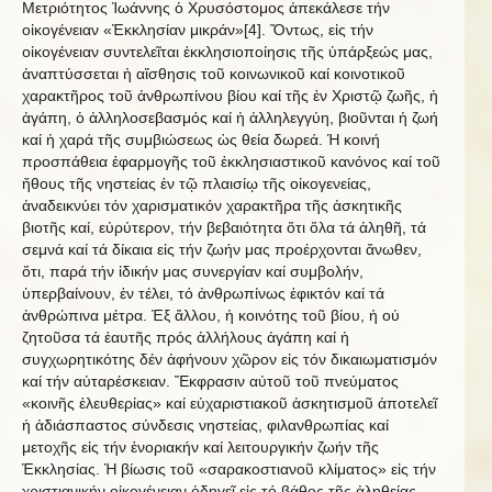
Μετριότητος Ἰωάννης ὁ Χρυσόστομος ἀπεκάλεσε τήν
οἰκογένειαν «Ἐκκλησίαν μικράν»[4]. Ὄντως, εἰς τήν
οἰκογένειαν συντελεῖται ἐκκλησιοποίησις τῆς ὑπάρξεώς μας,
ἀναπτύσσεται ἡ αἴσθησις τοῦ κοινωνικοῦ καί κοινοτικοῦ
χαρακτῆρος τοῦ ἀνθρωπίνου βίου καί τῆς ἐν Χριστῷ ζωῆς, ἡ
ἀγάπη, ὁ ἀλληλοσεβασμός καί ἡ ἀλληλεγγύη, βιοῦνται ἡ ζωή
καί ἡ χαρά τῆς συμβιώσεως ὡς θεία δωρεά. Ἡ κοινή
προσπάθεια ἐφαρμογῆς τοῦ ἐκκλησιαστικοῦ κανόνος καί τοῦ
ἤθους τῆς νηστείας ἐν τῷ πλαισίῳ τῆς οἰκογενείας,
ἀναδεικνύει τόν χαρισματικόν χαρακτῆρα τῆς ἀσκητικῆς
βιοτῆς καί, εὐρύτερον, τήν βεβαιότητα ὅτι ὅλα τά ἀληθῆ, τά
σεμνά καί τά δίκαια εἰς τήν ζωήν μας προέρχονται ἄνωθεν,
ὅτι, παρά τήν ἰδικήν μας συνεργίαν καί συμβολήν,
ὑπερβαίνουν, ἐν τέλει, τό ἀνθρωπίνως ἐφικτόν καί τά
ἀνθρώπινα μέτρα. Ἐξ ἄλλου, ἡ κοινότης τοῦ βίου, ἡ οὐ
ζητοῦσα τά ἑαυτῆς πρός ἀλλήλους ἀγάπη καί ἡ
συγχωρητικότης δέν ἀφήνουν χῶρον εἰς τόν δικαιωματισμόν
καί τήν αὐταρέσκειαν. Ἔκφρασιν αὐτοῦ τοῦ πνεύματος
«κοινῆς ἐλευθερίας» καί εὐχαριστιακοῦ ἀσκητισμοῦ ἀποτελεῖ
ἡ ἀδιάσπαστος σύνδεσις νηστείας, φιλανθρωπίας καί
μετοχῆς εἰς τήν ἐνοριακήν καί λειτουργικήν ζωήν τῆς
Ἐκκλησίας. Ἡ βίωσις τοῦ «σαρακοστιανοῦ κλίματος» εἰς τήν
χριστιανικήν οἰκογένειαν ὁδηγεῖ εἰς τό βάθος τῆς ἀληθείας