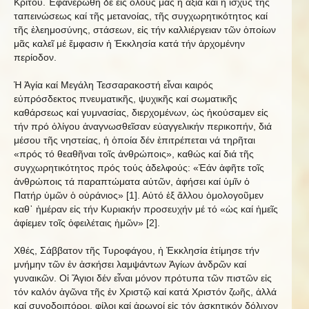
Κριτοῦ. Ἐφανερώθη δέ εἰς ὅλους μας ἡ ἀξία καί ἡ ἰσχύς τῆς
ταπεινώσεως καί τῆς μετανοίας, τῆς συγχωρητικότητος καί
τῆς ἐλεημοσύνης, στάσεων, εἰς τήν καλλιέργειαν τῶν ὁποίων
μᾶς καλεῖ μέ ἔμφασιν ἡ Ἐκκλησία κατά τήν ἀρχομένην
περίοδον.
Ἡ Ἁγία καί Μεγάλη Τεσσαρακοστή εἶναι καιρός
εὐπρόσδεκτος πνευματικῆς, ψυχικῆς καί σωματικῆς
καθάρσεως καί γυμνασίας, διερχομένων, ὡς ἠκούσαμεν εἰς
τήν πρό ὀλίγου ἀναγνωσθεῖσαν εὐαγγελικήν περικοπήν, διά
μέσου τῆς νηστείας, ἡ ὁποία δέν ἐπιτρέπεται νά τηρῆται
«πρός τό θεαθῆναι τοῖς ἀνθρώποις», καθώς καί διά τῆς
συγχωρητικότητος πρός τούς ἀδελφούς: «Ἐάν ἀφῆτε τοῖς
ἀνθρώποις τά παραπτώματα αὐτῶν, ἀφήσει καί ὑμῖν ὁ
Πατήρ ὑμῶν ὁ οὐράνιος» [1]. Αὐτό ἐξ ἄλλου ὁμολογοῦμεν
καθ᾿ ἡμέραν εἰς τήν Κυριακήν προσευχήν μέ τό «ὡς καί ἡμεῖς
ἀφίεμεν τοῖς ὀφειλέταις ἡμῶν» [2].
Χθές, Σάββατον τῆς Τυροφάγου, ἡ Ἐκκλησία ἐτίμησε τήν
μνήμην τῶν ἐν ἀσκήσει λαμψάντων Ἁγίων ἀνδρῶν καί
γυναικῶν. Οἱ Ἅγιοι δέν εἶναι μόνον πρότυπα τῶν πιστῶν εἰς
τόν καλόν ἀγῶνα τῆς ἐν Χριστῷ καί κατά Χριστόν ζωῆς, ἀλλά
καί συνοδοιπόροι, φίλοι καί ἀρωγοί εἰς τόν ἀσκητικόν δόλιχον