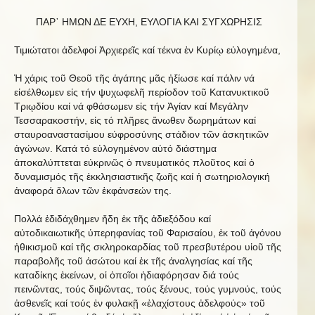
ΠΑΡ᾿ HΜΩΝ ΔΕ ΕΥΧΗ, ΕΥΛΟΓΙΑ ΚΑΙ ΣΥΓΧΩΡΗΣΙΣ
Τιμιώτατοι ἀδελφοί Ἀρχιερεῖς καί τέκνα ἐν Κυρίῳ εὐλογημένα,
Ἡ χάρις τοῦ Θεοῦ τῆς ἀγάπης μᾶς ἠξίωσε καί πάλιν νά
εἰσέλθωμεν εἰς τήν ψυχωφελῆ περίοδον τοῦ Κατανυκτικοῦ
Τριῳδίου καί νά φθάσωμεν εἰς τήν Ἁγίαν καί Μεγάλην
Τεσσαρακοστήν, εἰς τό πλῆρες ἄνωθεν δωρημάτων καί
σταυροαναστασίμου εὐφροσύνης στάδιον τῶν ἀσκητικῶν
ἀγώνων. Κατά τό εὐλογημένον αὐτό διάστημα
ἀποκαλύπτεται εὐκρινῶς ὁ πνευματικός πλοῦτος καί ὁ
δυναμισμός τῆς ἐκκλησιαστικῆς ζωῆς καί ἡ σωτηριολογική
ἀναφορά ὅλων τῶν ἐκφάνσεών της.
Πολλά ἐδιδάχθημεν ἤδη ἐκ τῆς ἀδιεξόδου καί
αὐτοδικαιωτικῆς ὑπερηφανίας τοῦ Φαρισαίου, ἐκ τοῦ ἀγόνου
ἠθικισμοῦ καί τῆς σκληροκαρδίας τοῦ πρεσβυτέρου υἱοῦ τῆς
παραβολῆς τοῦ ἀσώτου καί ἐκ τῆς ἀναλγησίας καί τῆς
καταδίκης ἐκείνων, οἱ ὁποῖοι ἠδιαφόρησαν διά τούς
πεινῶντας, τούς διψῶντας, τούς ξένους, τούς γυμνούς, τούς
ἀσθενεῖς καί τούς ἐν φυλακῇ «ἐλαχίστους ἀδελφούς» τοῦ