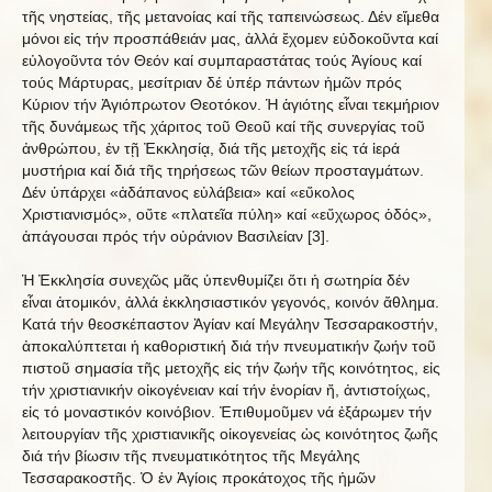
τῆς νηστείας, τῆς μετανοίας καί τῆς ταπεινώσεως. Δέν εἴμεθα
μόνοι εἰς τήν προσπάθειάν μας, ἀλλά ἔχομεν εὐδοκοῦντα καί
εὐλογοῦντα τόν Θεόν καί συμπαραστάτας τούς Ἁγίους καί
τούς Μάρτυρας, μεσίτριαν δέ ὑπέρ πάντων ἡμῶν πρός
Κύριον τήν Ἁγιόπρωτον Θεοτόκον. Ἡ ἁγιότης εἶναι τεκμήριον
τῆς δυνάμεως τῆς χάριτος τοῦ Θεοῦ καί τῆς συνεργίας τοῦ
ἀνθρώπου, ἐν τῇ Ἐκκλησίᾳ, διά τῆς μετοχῆς εἰς τά ἱερά
μυστήρια καί διά τῆς τηρήσεως τῶν θείων προσταγμάτων.
Δέν ὑπάρχει «ἀδάπανος εὐλάβεια» καί «εὔκολος
Χριστιανισμός», οὔτε «πλατεῖα πύλη» καί «εὔχωρος ὁδός»,
ἀπάγουσαι πρός τήν οὐράνιον Βασιλείαν [3].
Ἡ Ἐκκλησία συνεχῶς μᾶς ὑπενθυμίζει ὅτι ἡ σωτηρία δέν
εἶναι ἀτομικόν, ἀλλά ἐκκλησιαστικόν γεγονός, κοινόν ἄθλημα.
Κατά τήν θεοσκέπαστον Ἁγίαν καί Μεγάλην Τεσσαρακοστήν,
ἀποκαλύπτεται ἡ καθοριστική διά τήν πνευματικήν ζωήν τοῦ
πιστοῦ σημασία τῆς μετοχῆς εἰς τήν ζωήν τῆς κοινότητος, εἰς
τήν χριστιανικήν οἰκογένειαν καί τήν ἐνορίαν ἤ, ἀντιστοίχως,
εἰς τό μοναστικόν κοινόβιον. Ἐπιθυμοῦμεν νά ἐξάρωμεν τήν
λειτουργίαν τῆς χριστιανικῆς οἰκογενείας ὡς κοινότητος ζωῆς
διά τήν βίωσιν τῆς πνευματικότητος τῆς Μεγάλης
Τεσσαρακοστῆς. Ὁ ἐν Ἁγίοις προκάτοχος τῆς ἡμῶν