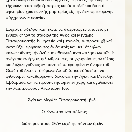
τῆς ἐκκλησιαστικῆς ἐμπειρίας καί ἀποτελεῖ κοιτίδα καί
ἀφετηρίαν χριστιανικῆς μαρτυρίας εἰς τήν ἐκκοσμικευμένην
σύγχρονον κοινωνίαν.
Εὔχεσθε, ἀδελφοί καί τέκνα, νά διατρέξωμεν ἅπαντες μέ
ἔνθεον ζῆλον τό στάδιον τῆς Ἁγίας καί Μεγάλης
Τεσσαρακοστῆς ἐν νηστείᾳ καί μετανοίᾳ, ἐν προσευχῇ καί
κατανύξει, εἰρηνεύοντες ἐν ἑαυτοῖς καί μετ᾿ ἀλλήλων,
κοινωνοῦντες τήν ζωήν, ἀναδεικνυόμενοι «πλησίον» τῶν ἐν
ἀνάγκαις ἐν ἔργοις φιλανθρώποις, συγχωροῦντες ἀλλήλοις
καί δοξολογοῦντες ἐν παντί τό ὑπερουράνιον ὄνομα τοῦ
Θεοῦ τοῦ ἐλέους, δεόμενοι Αὐτοῦ ὅπως εὐδοκήσῃ νά
φθάσωμεν κεκαθαρμέναις διανοίαις τήν Ἁγίαν καί Μεγάλην
Ἑβδομάδα καί νά προσκυνήσωμεν ἐν χαρᾷ καί ἀγαλλιάσει
τήν λαμπροφόρον Ἀνάστασίν Του.
Ἁγία καί Μεγάλη Τεσσαρακοστή ͵βκδʹ
† Ὁ Κωνσταντινουπόλεως
διάπυρος πρός Θεόν εὐχέτης πάντων ὑμῶν