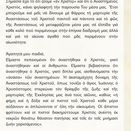
Σημασία ἔχει τό ὅτι ζοῦμε «ἐν Χριστῷ» καί ὅτι ὁ Ἀναστημένος
Χριστός, κάνει ψηλαφητή τήν παρουσία Του μέσα μας. Ἔτσι
μποροῦμε καί μεῖς νά δίνουμε μέ θάρρος τή μαρτυρία τῆς
Ἀναστάσεως τοῦ Χριστοῦ παντοῦ καί πάντοτε καί τό φῶς
τῆς Ἀναστάσεως νά μεταφράζεται μέσα μας σέ ἐλπίδα γιά
κάθε καλό πού περιμένουμε στήν ἐπίγεια διαδρομή μας ἀλλά
καί γιά τά αἰώνια ἀγαθά πού μᾶς περιμένουν στήν
αἰωνιότητα.
Ἀγαπητά μου παιδιά,
Εἴμαστε πεπεισμένοι ὅτι ἀναστήθηκε ὁ Χριστός, γιατί
ἀναστήθηκαν καί οἱ ἄνθρωποι. Εἴμαστε βεβαιότατοι ὅτι
ἀναστήθηκε ὁ Χριστός, γιατί δίπλα μας αἰσθανόμαστε τήν
«ἀνάσα» τῶν ἀναστημένων. Ἡ ἀκαταμάχητη δύναμη τῆς
Ἀναστάσεως τοῦ Χριστοῦ, ὅπως τονίζει ὁ ἅγιος Ἰωάννης ὁ
Χρυσόστομος στερεώνει τόν θρίαμβο τῆς ζωῆς καί τῆς
μαρτυρίας τῆς Ἐκκλησίας μας ἀνά τούς αἰῶνες, καθώς «ἡ
φήμη καί ἡ δόξα καί οἱ πιστοί τοῦ Χριστοῦ κάθε μέρα
αὐξάνουν κι ἁπλώνονται σ’ ὅλη τήν οἰκουμένη. Οἱ ἄπιστοι
φρίττουν καί οἱ πιστοί διακηρύττουμε Χριστός ἀνέστη ἐκ
νεκρῶν θανάτῳ θάνατον πατήσας καί τοῖς ἐν τοῖς μνήμασι
ζωήν χαρισάμενος».