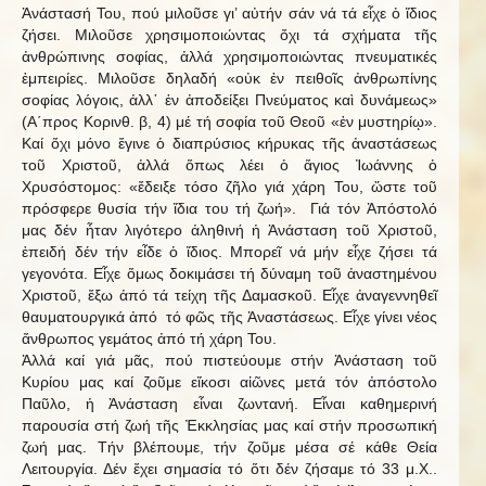
Ἀνάστασή Του, πού μιλοῦσε γι’ αὐτήν σάν νά τά εἶχε ὁ ἴδιος
ζήσει. Μιλοῦσε χρησιμοποιώντας ὄχι τά σχήματα τῆς
ἀνθρώπινης σοφίας, ἀλλά χρησιμοποιώντας πνευματικές
ἐμπειρίες. Μιλοῦσε δηλαδή «οὐκ ἐν πειθοῖς ἀνθρωπίνης
σοφίας λόγοις, ἀλλ᾿ ἐν ἀποδείξει Πνεύματος καὶ δυνάμεως»
(Α΄προς Κορινθ. β, 4) μέ τή σοφία τοῦ Θεοῦ «ἐν μυστηρίῳ».
Καί ὄχι μόνο ἔγινε ὁ διαπρύσιος κήρυκας τῆς ἀναστάσεως
τοῦ Χριστοῦ, ἀλλά ὅπως λέει ὁ ἅγιος Ἰωάννης ὁ
Χρυσόστομος: «ἔδειξε τόσο ζῆλο γιά χάρη Του, ὥστε τοῦ
πρόσφερε θυσία τήν ἴδια του τή ζωή». Γιά τόν Ἀπόστολό
μας δέν ἦταν λιγότερο ἀληθινή ἡ Ἀνάσταση τοῦ Χριστοῦ,
ἐπειδή δέν τήν εἶδε ὁ ἴδιος. Μπορεῖ νά μήν εἶχε ζήσει τά
γεγονότα. Εἶχε ὅμως δοκιμάσει τή δύναμη τοῦ ἀναστημένου
Χριστοῦ, ἔξω ἀπό τά τείχη τῆς Δαμασκοῦ. Εἶχε ἀναγεννηθεῖ
θαυματουργικά ἀπό τό φῶς τῆς Ἀναστάσεως. Εἶχε γίνει νέος
ἄνθρωπος γεμάτος ἀπό τή χάρη Του.
Ἀλλά καί γιά μᾶς, πού πιστεύουμε στήν Ἀνάσταση τοῦ
Κυρίου μας καί ζοῦμε εἴκοσι αἰῶνες μετά τόν ἀπόστολο
Παῦλο, ἡ Ἀνάσταση εἶναι ζωντανή. Εἶναι καθημερινή
παρουσία στή ζωή τῆς Ἐκκλησίας μας καί στήν προσωπική
ζωή μας. Τήν βλέπουμε, τήν ζοῦμε μέσα σέ κάθε Θεία
Λειτουργία. Δέν ἔχει σημασία τό ὅτι δέν ζήσαμε τό 33 μ.Χ..