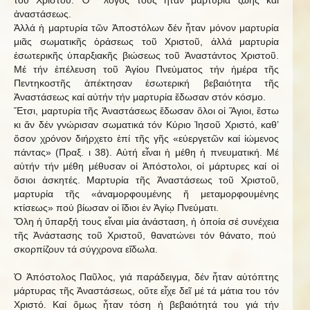
τοῦ Χριστοῦ. Ὁ λόγος τους ἦταν μαρτυρία ζωῆς καί
ἀναστάσεως.
Ἀλλά ἡ μαρτυρία τῶν Ἀποστόλων δέν ἦταν μόνον μαρτυρία
μιᾶς σωματικῆς ὁράσεως τοῦ Χριστοῦ, ἀλλά μαρτυρία
ἐσωτερικῆς ὑπαρξιακῆς βιώσεως τοῦ Ἀναστάντος Χριστοῦ.
Μέ τήν ἐπέλευση τοῦ Ἁγίου Πνεύματος τήν ἡμέρα τῆς
Πεντηκοστῆς ἀπέκτησαν ἐσωτερική βεβαιότητα τῆς
Ἀναστάσεως καί αὐτήν τήν μαρτυρία ἔδωσαν στόν κόσμο.
Ἔτσι, μαρτυρία τῆς Ἀναστάσεως ἔδωσαν ὅλοι οἱ Ἅγιοι, ἔστω
κι ἄν δέν γνώρισαν σωματικά τόν Κύριο Ἰησοῦ Χριστό, καθ’
ὅσον χρόνον διήρχετο ἐπί τῆς γῆς «εὐεργετῶν καί ἰώμενος
πάντας» (Πραξ. ι 38). Αὐτή εἶναι ἡ μέθη ἡ πνευματική. Μέ
αὐτήν τήν μέθη μέθυσαν οἱ Ἀπόστολοι, οἱ μάρτυρες καί οἱ
ὅσιοι ἀσκητές. Μαρτυρία τῆς Ἀναστάσεως τοῦ Χριστοῦ,
μαρτυρία τῆς «ἀναμορφουμένης ἤ μεταμορφουμένης
κτίσεως» πού βίωσαν οἱ ἴδιοι ἐν Ἁγίῳ Πνεύματι.
Ὅλη ἡ ὕπαρξή τους εἶναι μία ἀνάσταση, ἡ ὁποία σέ συνέχεια
τῆς Ἀνάστασης τοῦ Χριστοῦ, θανατώνει τόν θάνατο, πού
σκορπίζουν τά σύγχρονα εἴδωλα.
Ὁ Ἀπόστολος Παῦλος, γιά παράδειγμα, δέν ἦταν αὐτόπτης
μάρτυρας τῆς Ἀναστάσεως, οὔτε εἶχε δεῖ μέ τά μάτια του τόν
Χριστό. Καί ὅμως ἦταν τόση ἡ βεβαιότητά του γιά τήν