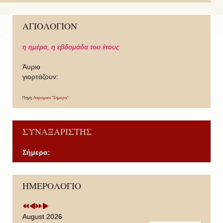
ΑΓΙΟΛΟΓΙΟΝ
η ημέρα,
η εβδομάδα του έτους
Άυριο
γιορτάζουν:
Πηγή:
Λογισμικό "Σήμερα"
ΣΥΝΑΞΑΡΙΣΤΗΣ
Σήμερα:
P
P
N
N
ΗΜΕΡΟΛΟΓΙΟ
r
r
e
e
e
e
x
x
v
v
t
t
i
i
Y
M
August 2026