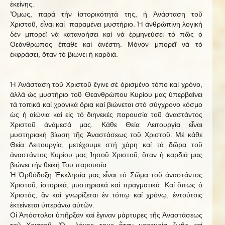
ἐκείνης.
Ὅμως, παρά τήν ἱστορικότητά της, ἡ Ἀνάσταση τοῦ
Χριστοῦ, εἶναι καί παραμένει μυστήριο. Ἡ ἀνθρώπινη λογική
δέν μπορεῖ νά κατανοήσει καί νά ἑρμηνεύσει τό πῶς ὁ
Θεάνθρωπος ἔπαθε καί ἀνέστη. Μόνον μπορεῖ νά τό
ἐκφράσει, ὅταν τό βιώνει ἡ καρδιά.
Ἡ Ἀνάσταση τοῦ Χριστοῦ ἔγινε σέ ὁρισμένο τόπο καί χρόνο,
ἀλλά ὡς μυστήριο τοῦ Θεανθρώπου Κυρίου μας ὑπερβαίνει
τά τοπικά καί χρονικά ὅρια καί βιώνεται στό σύγχρονο κόσμο
ὡς ἡ αἰώνια καί εἰς τό διηνεκές παρουσία τοῦ ἀναστάντος
Χριστοῦ ἀνάμεσά μας. Κάθε Θεία Λειτουργία εἶναι
μυστηριακή βίωση τῆς Ἀναστάσεως τοῦ Χριστοῦ. Μέ κάθε
Θεία Λειτουργία, μετέχουμε στή χάρη καί τά δῶρα τοῦ
ἀναστάντος Κυρίου μας Ἰησοῦ Χριστοῦ, ὅταν ἡ καρδιά μας
βιώνει τήν θεϊκή Του παρουσία.
Ἡ Ὀρθόδοξη Ἐκκλησία μας εἶναι τό Σῶμα τοῦ ἀναστάντος
Χριστοῦ, ἱστορικά, μυστηριακά καί πραγματικά. Καί ὅπως ὁ
Χριστός, ἄν καί γνωρίζεται ἐν τόπῳ καί χρόνῳ, ἐντούτοις
ἐκτείνεται ὑπεράνω αὐτῶν.
Οἱ Ἀπόστολοι ὑπῆρξαν καί ἔγιναν μάρτυρες τῆς Ἀναστάσεως