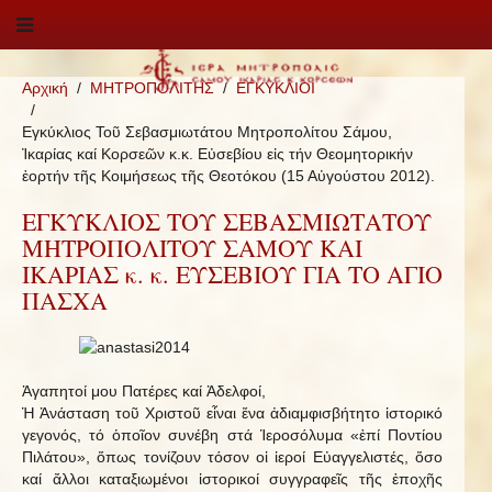
Αρχική
ΜΗΤΡΟΠΟΛΙΤΗΣ
ΕΓΚΥΚΛΙΟΙ
Εγκύκλιος Τοῦ Σεβασμιωτάτου Μητροπολίτου Σάμου,
Ἰκαρίας καί Κορσεῶν κ.κ. Εὐσεβίου εἰς τήν Θεομητορικήν
ἑορτήν τῆς Κοιμήσεως τῆς Θεοτόκου (15 Αὐγούστου 2012).
ΕΓΚΥΚΛΙΟΣ ΤΟΥ ΣΕΒΑΣΜΙΩΤΑΤΟΥ
ΜΗΤΡΟΠΟΛΙΤΟΥ ΣΑΜΟΥ ΚΑΙ
ΙΚΑΡΙΑΣ κ. κ. ΕΥΣΕΒΙΟΥ ΓΙΑ ΤΟ ΑΓΙΟ
ΠΑΣΧΑ
Ἀγαπητοί μου Πατέρες καί Ἀδελφοί,
Ἡ Ἀνάσταση τοῦ Χριστοῦ εἶναι ἕνα ἀδιαμφισβήτητο ἱστορικό
γεγονός, τό ὁποῖον συνέβη στά Ἱεροσόλυμα «ἐπί Ποντίου
Πιλάτου», ὅπως τονίζουν τόσον οἱ ἱεροί Εὐαγγελιστές, ὅσο
καί ἄλλοι καταξιωμένοι ἱστορικοί συγγραφεῖς τῆς ἐποχῆς