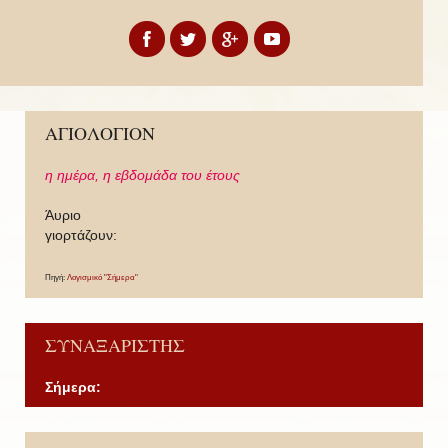
ΑΓΙΟΛΟΓΙΟΝ
η ημέρα,
η εβδομάδα του έτους
Άυριο
γιορτάζουν:
Πηγή:
Λογισμικό "Σήμερα"
ΣΥΝΑΞΑΡΙΣΤΗΣ
Σήμερα:
P
P
N
N