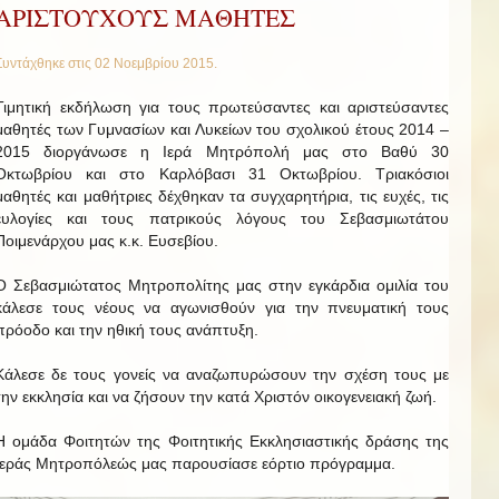
ΑΡΙΣΤΟΥΧΟΥΣ ΜΑΘΗΤΕΣ
Συντάχθηκε στις
02 Νοεμβρίου 2015
.
Τιμητική εκδήλωση για τους πρωτεύσαντες και αριστεύσαντες
μαθητές των Γυμνασίων και Λυκείων του σχολικού έτους 2014 –
2015 διοργάνωσε η Ιερά Μητρόπολή μας στο Βαθύ 30
Οκτωβρίου και στο Καρλόβασι 31 Οκτωβρίου. Τριακόσιοι
μαθητές και μαθήτριες δέχθηκαν τα συγχαρητήρια, τις ευχές, τις
ευλογίες και τους πατρικούς λόγους του Σεβασμιωτάτου
Ποιμενάρχου μας κ.κ. Ευσεβίου.
Ο Σεβασμιώτατος Μητροπολίτης μας στην εγκάρδια ομιλία του
κάλεσε τους νέους να αγωνισθούν για την πνευματική τους
πρόοδο και την ηθική τους ανάπτυξη.
Κάλεσε δε τους γονείς να αναζωπυρώσουν την σχέση τους με
την εκκλησία και να ζήσουν την κατά Χριστόν οικογενειακή ζωή.
Η ομάδα Φοιτητών της Φοιτητικής Εκκλησιαστικής δράσης της
Ιεράς Μητροπόλεώς μας παρουσίασε εόρτιο πρόγραμμα.