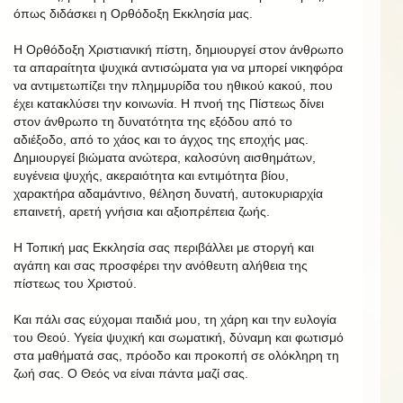
όπως διδάσκει η Ορθόδοξη Εκκλησία μας.
Η Ορθόδοξη Χριστιανική πίστη, δημιουργεί στον άνθρωπο
τα απαραίτητα ψυχικά αντισώματα για να μπορεί νικηφόρα
να αντιμετωπίζει την πλημμυρίδα του ηθικού κακού, που
έχει κατακλύσει την κοινωνία. Η πνοή της Πίστεως δίνει
στον άνθρωπο τη δυνατότητα της εξόδου από το
αδιέξοδο, από το χάος και το άγχος της εποχής μας.
Δημιουργεί βιώματα ανώτερα, καλοσύνη αισθημάτων,
ευγένεια ψυχής, ακεραιότητα και εντιμότητα βίου,
χαρακτήρα αδαμάντινο, θέληση δυνατή, αυτοκυριαρχία
επαινετή, αρετή γνήσια και αξιοπρέπεια ζωής.
Η Τοπική μας Εκκλησία σας περιβάλλει με στοργή και
αγάπη και σας προσφέρει την ανόθευτη αλήθεια της
πίστεως του Χριστού.
Και πάλι σας εύχομαι παιδιά μου, τη χάρη και την ευλογία
του Θεού. Υγεία ψυχική και σωματική, δύναμη και φωτισμό
στα μαθήματά σας, πρόοδο και προκοπή σε ολόκληρη τη
ζωή σας. Ο Θεός να είναι πάντα μαζί σας.