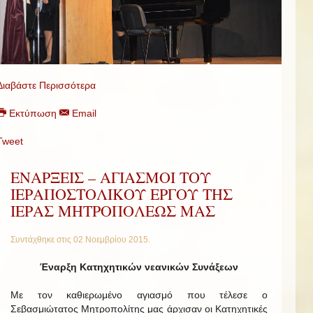
Διαβάστε Περισσότερα
Εκτύπωση
Email
Tweet
ΕΝΑΡΞΕΙΣ – ΑΓΙΑΣΜΟΙ ΤΟΥ
ΙΕΡΑΠΟΣΤΟΛΙΚΟΥ ΕΡΓΟΥ ΤΗΣ
ΙΕΡΑΣ ΜΗΤΡΟΠΟΛΕΩΣ ΜΑΣ
Συντάχθηκε στις
02 Νοεμβρίου 2015
.
Έναρξη Κατηχητικών νεανικών Συνάξεων
Με τον καθιερωμένο αγιασμό που τέλεσε ο
Σεβασμιώτατος Μητροπολίτης μας άρχισαν οι Κατηχητικές