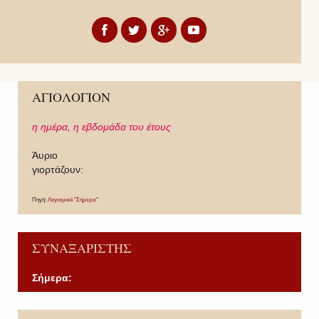
ΑΓΙΟΛΟΓΙΟΝ
η ημέρα,
η εβδομάδα του έτους
Άυριο
γιορτάζουν:
Πηγή:
Λογισμικό "Σήμερα"
ΣΥΝΑΞΑΡΙΣΤΗΣ
Σήμερα:
P
P
N
N