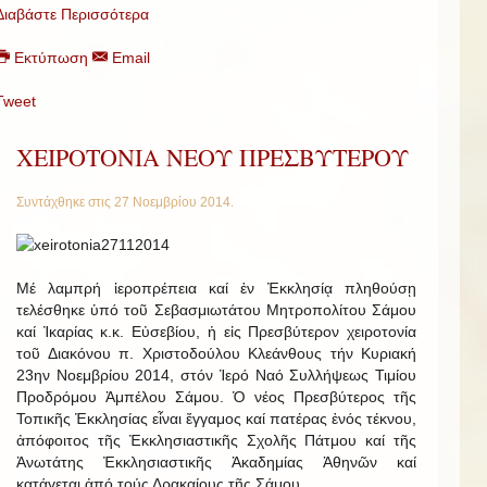
Διαβάστε Περισσότερα
Εκτύπωση
Email
Tweet
ΧΕΙΡΟΤΟΝΙΑ ΝΕΟΥ ΠΡΕΣΒΥΤΕΡΟΥ
Συντάχθηκε στις
27 Νοεμβρίου 2014
.
Μέ λαμπρή ἱεροπρέπεια καί ἐν Ἐκκλησίᾳ πληθούσῃ
τελέσθηκε ὑπό τοῦ Σεβασμιωτάτου Μητροπολίτου Σάμου
καί Ἰκαρίας κ.κ. Εὐσεβίου, ἡ εἰς Πρεσβύτερον χειροτονία
τοῦ Διακόνου π. Χριστοδούλου Κλεάνθους τήν Κυριακή
23ην Νοεμβρίου 2014, στόν Ἱερό Ναό Συλλήψεως Τιμίου
Προδρόμου Ἀμπέλου Σάμου. Ὁ νέος Πρεσβύτερος τῆς
Τοπικῆς Ἐκκλησίας εἶναι ἔγγαμος καί πατέρας ἑνός τέκνου,
ἀπόφοιτος τῆς Ἐκκλησιαστικῆς Σχολῆς Πάτμου καί τῆς
Ἀνωτάτης Ἐκκλησιαστικῆς Ἀκαδημίας Ἀθηνῶν καί
κατάγεται ἀπό τούς Δρακαίους τῆς Σάμου.