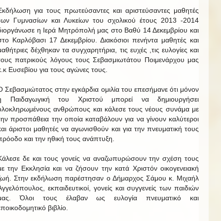
Εκδήλωση για τους πρωτεύσαντες και αριστεύσαντες μαθητές
των Γυμνασίων και Λυκείων του σχολικού έτους 2013 -2014
διοργάνωσε η Ιερά Μητρόπολή μας στο Βαθύ 14 Δεκεμβρίου και
στο Καρλόβασι 17 Δεκεμβρίου. Διακόσιοι πενήντα μαθητές και
μαθήτριες δέχθηκαν τα συγχαρητήρια, τις ευχές ,τις ευλογίες και
τους πατρικούς λόγους τους Σεβασμιωτάτου Ποιμενάρχου μας
κ.κ Ευσεβίου για τους αγώνες τους.
Ο Σεβασμιώτατος στην εγκάρδια ομιλία του επεσήμανε ότι μόνον
η Παιδαγωγική του Χριστού μπορεί να δημιουργήσει
ολοκληρωμένους ανθρώπους και κάλεσε τους νέους συνάμα με
την προσπάθεια την οποία καταβάλουν για να γίνουν καλύτεροι
και άριστοι μαθητές να αγωνισθούν και για την πνευματική τους
πρόοδο και την ηθική τους ανάπτυξη.
Κάλεσε δε και τους γονείς να αναζωπυρώσουν την σχέση τους
με την Εκκλησία και να ζήσουν την κατά Χριστόν οικογενειακή
ζωή. Στην εκδήλωση παρέστησαν ο Δήμαρχος Σάμου κ. Μιχαήλ
Αγγελόπουλος, εκπαιδευτικοί, γονείς και συγγενείς των παιδιών
μας. Όλοι τους έλαβαν ως ευλογία πνευματικό και
εποικοδομητικό βιβλίο.