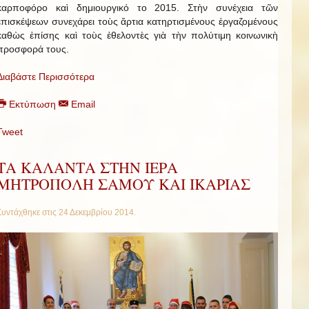
καρποφόρο καὶ δημιουργικό το 2015. Στὴν συνέχεια τῶν
ἐπισκέψεων συνεχάρει τοὺς ἄρτια κατηρτισμένους ἐργαζομένους
καθὼς ἐπίσης καὶ τοὺς ἐθελοντὲς γιὰ τὴν πολύτιμη κοινωνικὴ
προσφορά τους.
Διαβάστε Περισσότερα
Εκτύπωση
Email
Tweet
ΤΑ ΚΑΛΑΝΤΑ ΣΤΗΝ ΙΕΡΑ
ΜΗΤΡΟΠΟΛΗ ΣΑΜΟΥ ΚΑΙ ΙΚΑΡΙΑΣ
Συντάχθηκε στις
24 Δεκεμβρίου 2014
.