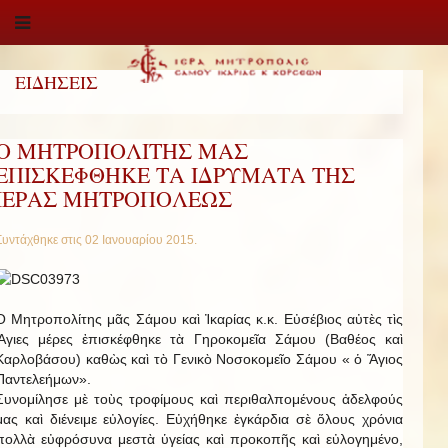
ΕΙΔΗΣΕΙΣ
O ΜΗΤΡΟΠΟΛΙΤΗΣ ΜΑΣ
ΕΠΙΣΚΕΦΘΗΚΕ ΤΑ ΙΔΡΥΜΑΤΑ ΤΗΣ
ΙΕΡΑΣ ΜΗΤΡΟΠΟΛΕΩΣ
Συντάχθηκε στις
02 Ιανουαρίου 2015
.
O Μητροπολίτης μᾶς Σάμου καὶ Ἰκαρίας κ.κ. Εὐσέβιος αὐτὲς τὶς
Ἅγιες μέρες ἐπισκέφθηκε τὰ Γηροκομεῖα Σάμου (Βαθέος καὶ
Καρλοβάσου) καθὼς καὶ τὸ Γενικὸ Νοσοκομεῖο Σάμου « ὁ Ἅγιος
Παντελεήμων».
Συνομίλησε μὲ τοὺς τροφίμους καὶ περιθαλπομένους ἀδελφούς
μας καὶ διένειμε εὐλογίες. Εὐχήθηκε ἐγκάρδια σὲ ὅλους χρόνια
πολλὰ εὐφρόσυνα μεστὰ ὑγείας καὶ προκοπῆς καὶ εὐλογημένο,