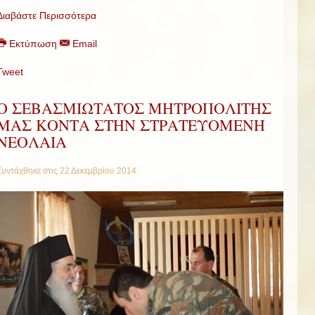
Διαβάστε Περισσότερα
Εκτύπωση
Email
Tweet
Ο ΣΕΒΑΣΜΙΩΤΑΤΟΣ ΜΗΤΡΟΠΟΛΙΤΗΣ
ΜΑΣ ΚΟΝΤΑ ΣΤΗΝ ΣΤΡΑΤΕΥΟΜΕΝΗ
ΝΕΟΛΑΙΑ
Συντάχθηκε στις
22 Δεκεμβρίου 2014
.