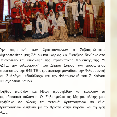
Την παραμονή των Χριστουγέννων ο Σεβασμιώτατος
Μητροπολίτης μας Σάμου και Ικαρίας κ.κ Ευσέβιος δέχθηκε στο
Επισκοπείο την επίσκεψη της Στρατιωτικής Μουσικής της 79
ΑΔΤΕ, την φιλαρμονική του Δήμου Σάμου, αντιπροσωπείας
στρατιωτών της 649 ΤΕ στρατιωτικής μονάδος, την Φιλαρμονική
του Συλλόγου «Βαθύλος» και την Φιλαρμονική του Συλλόγου
Πυθαγορείου Σάμου.
Πλήθος παιδιών και Νέων προσήλθαν και έψαλλαν τα
παραδοσιακά κάλαντα. Ο Σεβασμιώτατος Μητροπολίτης μας
ευχήθηκε σε όλους τα φετεινά Χριστούγεννα να είναι
Χριστούγεννα αληθινά με το Χριστό στην καρδιά και τη ζωή
όλων.