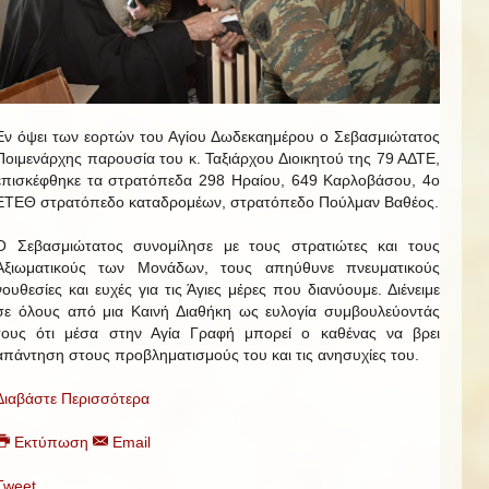
Εν όψει των εορτών του Αγίου Δωδεκαημέρου ο Σεβασμιώτατος
Ποιμενάρχης παρουσία του κ. Ταξιάρχου Διοικητού της 79 ΑΔΤΕ,
επισκέφθηκε τα στρατόπεδα 298 Ηραίου, 649 Καρλοβάσου, 4ο
ΕΤΕΘ στρατόπεδο καταδρομέων, στρατόπεδο Πούλμαν Βαθέος.
Ο Σεβασμιώτατος συνομίλησε με τους στρατιώτες και τους
Αξιωματικούς των Μονάδων, τους απηύθυνε πνευματικούς
νουθεσίες και ευχές για τις Άγιες μέρες που διανύουμε. Διένειμε
σε όλους από μια Καινή Διαθήκη ως ευλογία συμβουλεύοντάς
τους ότι μέσα στην Αγία Γραφή μπορεί ο καθένας να βρει
απάντηση στους προβληματισμούς του και τις ανησυχίες του.
Διαβάστε Περισσότερα
Εκτύπωση
Email
Tweet