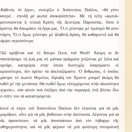
«Καθενὸς τὸ ἔργο»,
συνεχίζει ὁ Ἀπόστολος Παῦλος,
«θὰ γίνει
φανερό... ἐπειδὴ μὲ φωτιὰ ἀποκαλύπτεται».
Μὲ τὴ λέξη «φωτιά»
προτυπώνεται ἡ τελικὴ Κρίση τῆς Δευτέρας Παρουσίας, ὅπου ὁ
Χριστὸς θὰ δοκιμάσει τὰ ἔργα μας. Ὅ,τι χτίστηκε μὲ ἐγωϊσμὸ θὰ γίνει
στάχτη. Ὅ,τι ὅμως χτίστηκε μὲ ἀληθινὴ ἀγάπη, θὰ καθαριστεῖ καὶ θὰ
λάμψει περισσότερο.
Ἐδῶ κρύβεται καὶ τὸ ἄπειρο ἔλεος τοῦ Θεοῦ! Ἀκόμη κι ἄν
σπαταλήσαμε τὴ ζωή μας σὲ μάταια πράγματα χτίζοντας μὲ ξύλα καὶ
χορτάρι, κατηγορία στὴν ὁποία δυστυχῶς ὑπαγόμαστε οἱ
περισσότεροι, δὲν πρέπει νὰ ἀπελπιζόμαστε. Ὁ ἄνθρωπος, ὁ ὁποῖος
κράτησε τὸ σωστὸ Θεμέλιο, δηλαδή τὸν Χριστό μπορεῖ ἀκόμη θὰ
σωθεῖ μέ τήν μετάνοια. Θὰ σωθεῖ ὅμως εἰσερχόμενος στὴν αἰωνιότητα
«γυμνός», σὰν αὐτόν πού ἐπέζησε ἀπό τήν πυρκαγιά, ἐνῶ βλέπει ὅλο
τὸ σπίτι του νὰ καταστρέφεται.
Αὐτοὶ οἱ λόγοι τοῦ Ἀποστόλου Παύλου δὲν λέγονται γιὰ νὰ μᾶς
τρομάξουν, οὔτε γιὰ νὰ μᾶς βυθίσουν στὴν ἀπελπισία. Λέγονται γιὰ νὰ
μᾶς ἀφυπνίσουν, νὰ μᾶς ἀποσπάσουν ἀπὸ τὸν λήθαργο τῆς
καθημερινότητος καὶ νὰ μᾶς φέρουν σὲ μιὰ φιλότιμη πνευματικὴ