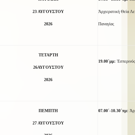
23
ΑΥΓΟΥΣΤΟΥ
Ἀρχιερατική Θεία Λει
2026
Παναγίας
ΤΕΤΑΡΤΗ
19.00΄μμ:
Ἑσπερινός
2
6
ΑΥΓΟΥΣΤΟΥ
2026
ΠΕΜΠΤΗ
07.00΄-10.30΄πμ:
Ἀρ
27 ΑΥΓΟΥΣΤΟΥ