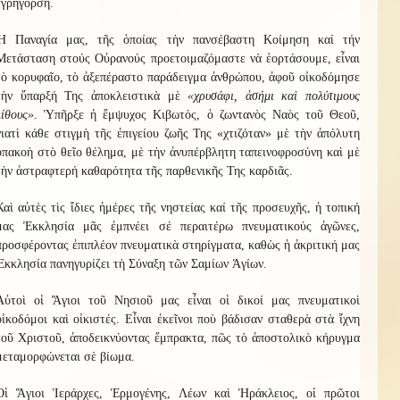
ἐγρήγορση.
Ἡ Παναγία μας, τῆς ὁποίας τὴν πανσέβαστη Κοίμηση καί τήν
Μετάσταση στούς Οὐρανούς προετοιμαζόμαστε νὰ ἑορτάσουμε, εἶναι
τὸ κορυφαῖο, τὸ ἀξεπέραστο παράδειγμα ἀνθρώπου, ἀφοῦ οἰκοδόμησε
τὴν ὕπαρξή Της ἀποκλειστικὰ μὲ
«χρυσάφι, ἀσήμι καὶ πολύτιμους
λίθους»
. Ὑπῆρξε ἡ ἔμψυχος Κιβωτός, ὁ ζωντανὸς Ναὸς τοῦ Θεοῦ,
γιατὶ κάθε στιγμὴ τῆς ἐπιγείου ζωῆς Της «χτιζόταν» μὲ τὴν ἀπόλυτη
ὑπακοὴ στὸ θεῖο θέλημα, μὲ τὴν ἀνυπέρβλητη ταπεινοφροσύνη καὶ μὲ
τὴν ἀστραφτερή καθαρότητα τῆς παρθενικῆς Της καρδιᾶς.
Καὶ αὐτὲς τὶς ἴδιες ἡμέρες τῆς νηστείας καί τῆς προσευχῆς, ἡ τοπική
μας Ἐκκλησία μᾶς ἐμπνέει σέ περαιτέρω πνευματικούς ἀγῶνες,
προσφέροντας ἐπιπλέον πνευματικὰ στηρίγματα, καθὼς ἡ ἀκριτική μας
Ἐκκλησία πανηγυρίζει τὴ Σύναξη τῶν Σαμίων Ἁγίων.
Αὐτοὶ οἱ Ἅγιοι τοῦ Νησιοῦ μας εἶναι οἱ δικοί μας πνευματικοὶ
οἰκοδόμοι καὶ οἰκιστές. Εἶναι ἐκεῖνοι ποὺ βάδισαν σταθερὰ στὰ ἴχνη
τοῦ Χριστοῦ, ἀποδεικνύοντας ἔμπρακτα, πῶς τὸ ἀποστολικὸ κήρυγμα
μεταμορφώνεται σὲ βίωμα.
Οἱ Ἅγιοι Ἱεράρχες, Ἑρμογένης, Λέων καὶ Ἡράκλειος, οἱ πρῶτοι