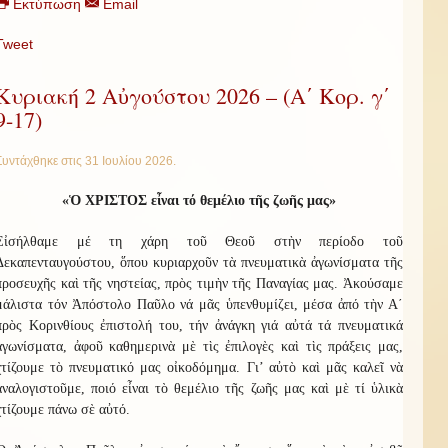
Εκτύπωση
Email
Tweet
Κυριακή 2 Αὐγούστου 2026 – (Α΄ Κορ. γ΄
9-17)
Συντάχθηκε στις
31 Ιουλίου 2026
.
«
Ὁ ΧΡΙΣΤΟΣ εἶναι τό θεμέλιο τῆς ζωῆς μας
»
Εἰσήλθαμε μέ τη χάρη τοῦ Θεοῦ στὴν περίοδο τοῦ
Δεκαπενταυγούστου, ὅπου κυριαρχοῦν τὰ πνευματικὰ ἀγωνίσματα τῆς
προσευχῆς καὶ τῆς νηστείας, πρὸς τιμὴν τῆς Παναγίας μας. Ἀκούσαμε
μάλιστα τόν Ἀπόστολο Παῦλο νά μᾶς ὑπενθυμίζει, μέσα ἀπό τὴν Α΄
πρὸς Κορινθίους ἐπιστολή του, τήν ἀνάγκη γιά αὐτά τά πνευματικά
ἀγωνίσματα, ἀφοῦ καθημερινὰ μὲ τὶς ἐπιλογὲς καὶ τὶς πράξεις μας,
χτίζουμε τὸ πνευματικό μας οἰκοδόμημα. Γι’ αὐτὸ καὶ μᾶς καλεῖ νὰ
ἀναλογιστοῦμε, ποιό εἶναι τὸ θεμέλιο τῆς ζωῆς μας καὶ μὲ τί ὑλικὰ
χτίζουμε πάνω σὲ αὐτό.