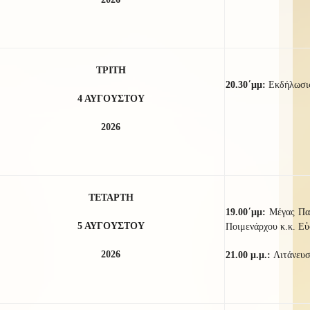
ΤΡΙΤΗ
20.
3
0
΄μμ:
Εκδήλωσις
4 ΑΥΓΟΥΣΤΟΥ
2026
ΤΕΤΑΡΤΗ
19.00΄μμ:
Μέγας Πα
5 ΑΥΓΟΥΣΤΟΥ
Ποιμενάρχου κ.κ. Εὐ
2026
21.00 μ.μ.:
Λιτάνευσ