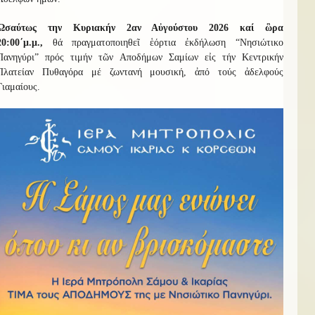
Ὡσαύτως την Κυριακήν 2αν Αὐγούστου 2026 καί
ὣρα
20:00΄μ.μ.,
θά πραγματοποιηθεῖ ἑόρτια ἐκδήλωση “Νησιώτικο
Πανηγύρι” πρός τιμήν τῶν Αποδήμων Σαμίων εἰς τήν Κεντρικήν
Πλατείαν Πυθαγόρα μέ ζωντανή μουσική, ἀπό τούς ἀδελφούς
Γιαμαίους.