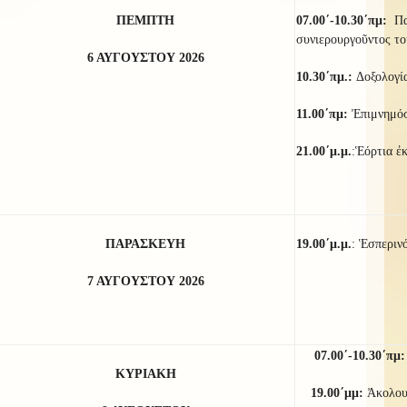
ΠΕΜΠΤΗ
07.00΄-10.30΄πμ:
Πα
συνιερουργοῦντος το
6 ΑΥΓΟΥΣΤΟΥ 2026
10.30΄πμ.:
Δοξολογί
11.00΄πμ:
Ἐπιμνημόσ
21
.00΄μ.μ.
:Ἑόρτια ἐ
ΠΑΡΑΣΚΕΥΗ
19.00΄μ.μ.
: Ἑσπεριν
7 ΑΥΓΟΥΣΤΟΥ 2026
07.00΄-10.30΄πμ
ΚΥΡΙΑΚΗ
19.00΄μμ:
Ἀκολο