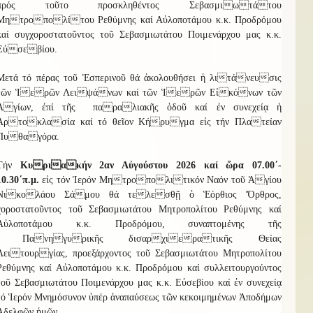
πρός τοῦτο προσκληθέντος Σεβασμιωτάτου
Μητροπολίτου Ρεθύμνης καί Αὐλοποτάμου κ.κ. Προδρόμου
καί συγχοροστατοῦντος τοῦ Σεβασμιωτάτου Ποιμενάρχου μας κ.κ.
Εὐσεβίου.
Μετά τό πέρας τοῦ Ἑσπερινοῦ θά ἀκολουθήσει ἡ λιτάνευσις
τῶν Ἱερῶν Λειψάνων καί τῶν Ἱερῶν Εἰκόνων τῶν
Ἁγίων, ἐπί τῆς παραλιακῆς ὁδοῦ καί ἐν συνεχείᾳ ἡ
Ἀρτοκλασία καί τό θεῖον Κήρυγμα εἰς τήν Πλατείαν
Πυθαγόρα.
Τήν
Κυριακήν 2αν Αὐγούστου 2026 καί ὥρα 07.00΄-
10.30΄π.μ.
εἰς τόν
Ἱερόν Μητροπολιτικόν Ναόν τοῦ Ἁγίου
Νικολάου Σάμου θά τελεσθῇ ὁ Ἑόρθιος Ὄρθρος,
χοροστατοῦντος τοῦ Σεβασμιωτάτου Μητροπολίτου Ρεθύμνης καί
Αὐλοποτάμου κ.κ. Προδρόμου, συναπτομένης τῆς
Πανηγυρικῆς δισαρχιερατικῆς Θείας
Λειτουργίας, προεξάρχοντος τοῦ Σεβασμιωτάτου Μητροπολίτου
Ρεθύμνης καί Αὐλοποτάμου κ.κ. Προδρόμου καί συλλειτουργούντος
τοῦ Σεβασμιωτάτου Ποιμενάρχου μας κ.κ. Εὐσεβίου καί ἐν συνεχείᾳ
τό Ἱερόν Μνημόσυνον ὑπέρ ἀναπαύσεως τῶν κεκοιμημένων Ἀποδήμων
Ἀδελφῶν ἡμῶν.