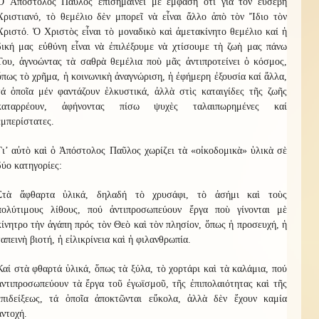
Ὁ Ἀπόστολος Παῦλος ἐπισημαίνει μὲ ἔμφαση ὅτι γιὰ τὸν εὐσεβῆ
Χριστιανό, τὸ θεμέλιο δὲν μπορεῖ νὰ εἶναι ἄλλο ἀπὸ τὸν Ἴδιο τὸν
Χριστό. Ὁ Χριστὸς εἶναι τὸ μοναδικὸ καὶ ἀμετακίνητο θεμέλιο καί ἡ
δική μας εὐθύνη εἶναι νὰ ἐπιλέξουμε νὰ χτίσουμε τὴ ζωὴ μας πάνω
Του, ἀγνοώντας τὰ σαθρὰ θεμέλια ποὺ μᾶς ἀντιπροτείνει ὁ κόσμος,
ὅπως τὸ χρῆμα, ἡ κοινωνικὴ ἀναγνώριση, ἡ ἐφήμερη ἐξουσία καί ἄλλα,
τά ὁποῖα μέν φαντάζουν ἑλκυστικά, ἀλλὰ στὶς καταιγίδες τῆς ζωῆς
καταρρέουν, ἀφήνοντας πίσω ψυχὲς ταλαιπωρημένες καί
ἐμπερίστατες.
Γι’ αὐτὸ καὶ ὁ Ἀπόστολος Παῦλος χωρίζει τὰ «οἰκοδομικὰ» ὑλικὰ σὲ
δύο κατηγορίες:
Στὰ ἄφθαρτα ὑλικά, δηλαδή τὸ χρυσάφι, τὸ ἀσήμι καὶ τοὺς
πολύτιμους λίθους, πού ἀντιπροσωπεύουν ἔργα ποὺ γίνονται μὲ
κίνητρο τὴν ἀγάπη πρός τὸν Θεὸ καὶ τὸν πλησίον, ὅπως ἡ προσευχή, ἡ
ταπεινὴ βιοτή, ἡ εἰλικρίνεια καὶ ἡ φιλανθρωπία.
Καί στὰ φθαρτά ὑλικά, ὅπως τὰ ξύλα, τὸ χορτάρι καὶ τὰ καλάμια, πού
ἀντιπροσωπεύουν τὰ ἔργα τοῦ ἐγωϊσμοῦ, τῆς ἐπιπολαιότητας καὶ τῆς
ἐπιδείξεως, τά ὁποῖα ἀποκτῶνται εὔκολα, ἀλλὰ δὲν ἔχουν καμία
ἀντοχή.