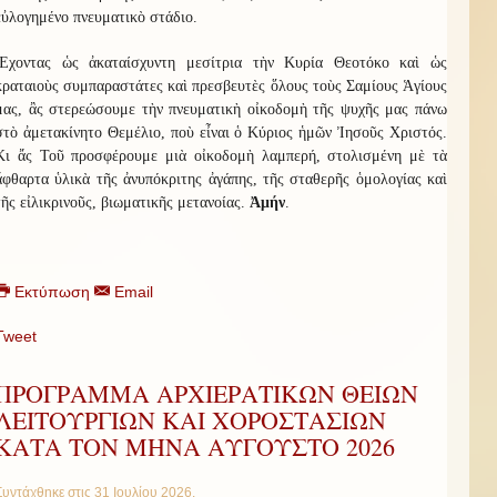
εὐλογημένο πνευματικὸ στάδιο.
Ἔχοντας ὡς ἀκαταίσχυντη μεσίτρια τὴν Κυρία Θεοτόκο καὶ ὡς
κραταιοὺς συμπαραστάτες καὶ πρεσβευτὲς ὅλους τοὺς Σαμίους Ἁγίους
μας, ἂς στερεώσουμε τὴν πνευματικὴ οἰκοδομὴ τῆς ψυχῆς μας πάνω
στὸ ἀμετακίνητο Θεμέλιο, ποὺ εἶναι ὁ Κύριος ἡμῶν Ἰησοῦς Χριστός.
Κι ἄς Τοῦ προσφέρουμε μιὰ οἰκοδομὴ λαμπερή, στολισμένη μὲ τὰ
ἄφθαρτα ὑλικὰ τῆς ἀνυπόκριτης ἀγάπης, τῆς σταθερῆς ὁμολογίας καὶ
τῆς εἰλικρινοῦς, βιωματικῆς μετανοίας.
Ἀμήν
.
Εκτύπωση
Email
Tweet
ΠΡΟΓΡΑΜΜΑ ΑΡΧΙΕΡΑΤΙΚΩΝ ΘΕΙΩΝ
ΛΕΙΤΟΥΡΓΙΩΝ ΚΑΙ ΧΟΡΟΣΤΑΣΙΩΝ
ΚΑΤΑ ΤΟΝ ΜΗΝΑ ΑΥΓΟΥΣΤΟ 2026
Συντάχθηκε στις
31 Ιουλίου 2026
.