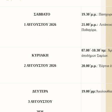
ΣΑΒΒΑΤΟ
19.30΄μ.μ.
:
Πανηγυρι
1 ΑΥΓΟΥΣΤΟΥ 2026
21.00΄μ.μ.:
Λιτάνευ
Πυθαγόρα.
07.00΄-10.30΄πμ:
Ἀρ
ΚΥΡΙΑΚΗ
ἀποδήμων Σαμίων.
2 ΑΥΓΟΥΣΤΟΥ 2026
20.00΄μ.μ.
: Ἑόρτια 
ΔΕΥΤΕΡΑ
19.00΄μμ:
Ἀκολουθί
3 ΑΥΓΟΥΣΤΟΥ
2026