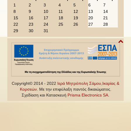
u
u
a
n
1
2
3
4
5
6
7
s
s
r
t
8
9
10
11
12
13
14
Y
M
h
15
16
17
18
19
20
21
e
o
22
23
24
25
26
27
28
a
n
29
30
31
r
t
h
Copyright© 2014 - 2022
Ιερά Μητρόπολη Σάμου,Ικαρίας &
Κορσεών
. Με την επιφύλαξη παντός δικαιώματος.
Σχεδίαση και Κατασκευή
Prisma Electronics SA
.