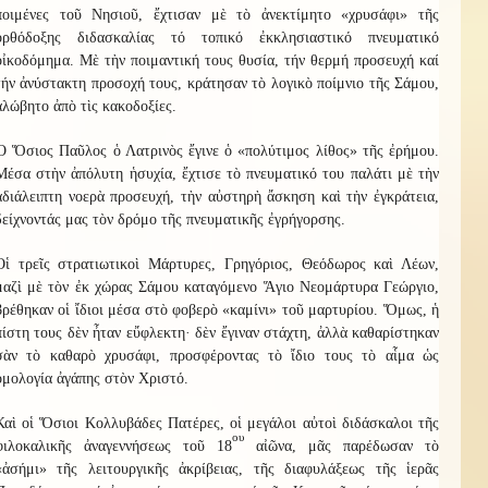
ποιμένες τοῦ Νησιοῦ, ἔχτισαν μὲ τὸ ἀνεκτίμητο «χρυσάφι» τῆς
ὀρθόδοξης διδασκαλίας τό τοπικό ἐκκλησιαστικό πνευματικό
οἰκοδόμημα. Μὲ τὴν ποιμαντική τους θυσία, τήν θερμή προσευχή καί
τήν ἀνύστακτη προσοχή τους, κράτησαν τὸ λογικὸ ποίμνιο τῆς Σάμου,
ἀλώβητο ἀπὸ τὶς κακοδοξίες.
Ὁ Ὅσιος Παῦλος ὁ Λατρινὸς ἔγινε ὁ «πολύτιμος λίθος» τῆς ἐρήμου.
Μέσα στὴν ἀπόλυτη ἡσυχία, ἔχτισε τὸ πνευματικό του παλάτι μὲ τὴν
ἀδιάλειπτη νοερὰ προσευχή, τὴν αὐστηρὴ ἄσκηση καὶ τὴν ἐγκράτεια,
δείχνοντάς μας τὸν δρόμο τῆς πνευματικῆς ἐγρήγορσης.
Οἱ τρεῖς στρατιωτικοὶ Μάρτυρες, Γρηγόριος, Θεόδωρος καὶ Λέων,
μαζὶ μὲ τὸν ἐκ χώρας Σάμου καταγόμενο Ἅγιο Νεομάρτυρα Γεώργιο,
βρέθηκαν οἱ ἴδιοι μέσα στὸ φοβερὸ «καμίνι» τοῦ μαρτυρίου. Ὅμως, ἡ
πίστη τους δὲν ἦταν εὔφλεκτη· δὲν ἔγιναν στάχτη, ἀλλὰ καθαρίστηκαν
σὰν τὸ καθαρὸ χρυσάφι, προσφέροντας τὸ ἴδιο τους τὸ αἷμα ὡς
ὁμολογία ἀγάπης στὸν Χριστό.
Καὶ οἱ Ὅσιοι Κολλυβάδες Πατέρες, οἱ μεγάλοι αὐτοὶ διδάσκαλοι τῆς
ου
φιλοκαλικῆς ἀναγεννήσεως τοῦ 18
αἰῶνα, μᾶς παρέδωσαν τὸ
«ἀσήμι» τῆς λειτουργικῆς ἀκρίβειας, τῆς διαφυλάξεως τῆς ἱερᾶς