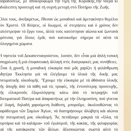
Παραδόσεως, μέ ἀποκορύφωμα την τιμή τῆς Κυριακῆς,τήν νοερά κι
ἀδιάλειπτη προσευχή καί τή συχνή μετοχή στὸ Ποτήριο τῆς Ζωῆς.
Ὅλοι τους, ἀνεξαιρέτως, ἔθεσαν ὡς μοναδικὸ καὶ ἀμετακίνητο θεμέλιο
τὸν Χριστό. Οἱ θλίψεις, οἱ διωγμοί, οἱ στερήσεις καὶ ὁ χρόνος δὲν
κατέστρεψαν τὸ ἔργο τους, ἀλλὰ τοὺς κατέστησαν αἰώνια καὶ ζωντανὰ
πρότυπα, γιὰ ὅλους ἐμᾶς ποὺ κατοικοῦμε σήμερα σὲ αὐτὰ τὰ
εὐλογημένα χώματα.
Ἡ νηστεία τοῦ Δεκαπενταυγούστου, λοιπόν, δὲν εἶναι μιὰ ἁπλὴ τυπικὴ
ὑποχρέωση ἢ μιὰ ἐπιφανειακὴ ἀλλαγὴ στὶς διατροφικές μας συνήθειες.
Εἶναι ἡ χρυσῆ, ἡ μοναδικὴ εὐκαιρία ποὺ μᾶς χαρίζει ἡ φιλάνθρωπη
Μητέρα Ἐκκλησία γιὰ νὰ ἐλέγξουμε τὰ ὑλικὰ τῆς δικῆς μας
πνευματικῆς οἰκοδομῆς. Ἔχουμε τήν εὐκαιρία μὲ τὰ ἀθάνατα ὑλικῆς
τῆς ἀποχῆς ἀπὸ τὰ πάθη καὶ τὶς τροφές, τῆς ἐντονότερης προσευχῆς,
τῆς εἰλικρινοῦς ἐξομολόγησης κάτω ἀπὸ τὸ πετραχήλι τοῦ
Πνευματικοῦ Πατέρα καὶ ἀπαραιτήτως μέ τήν ἐλεημοσύνη, πού γίνεται
μέ ἱλαρή, δηλαδή χαρούμενη διάθεση, μποροῦμε, ἀκολουθώντας τὸ
παράδειγμα τῶν Σαμίων Ἁγίων, νὰ διατηρήσουμε ἀλώβητη κάι αἰώνια
τήν πνευματική μας οἰκοδομὴ. Ἄς πετάξουμε μακριὰ τὰ «ξύλα, τὰ
χορτάρια καὶ τὰ καλάμια» τοῦ ἐγωϊσμοῦ, τῆς κακίας, τῆς φιλαργυρίας
καὶ τῆς κατάκρισης τῶν ἄλλων, ἀξιοποιώντας σωστὰ αὐτὸ τὸ