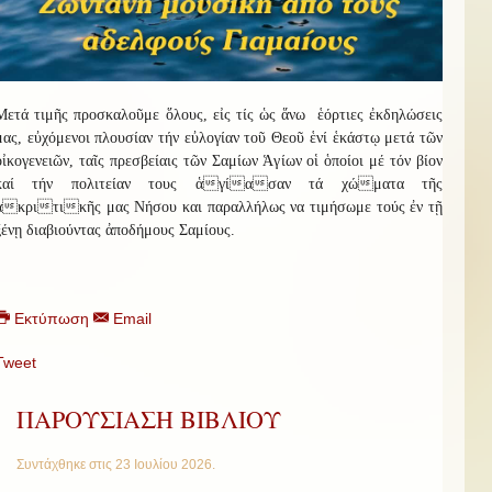
Μετά τιμῆς προσκαλοῦμε ὅλους, εἰς τίς ὡς ἅνω ἑόρτιες ἐκδηλώσεις
μας, εὐχόμενοι πλουσίαν τήν εὐλογίαν τοῦ Θεοῦ ἑνί ἑκάστῳ μετά τῶν
οἰκογενειῶν, ταῖς πρεσβείαις τῶν Σαμίων Ἁγίων οἱ ὁποίοι μέ τόν βίον
καί τήν πολιτείαν τους ἁγίασαν τά χώματα τῆς
ἀκριτικῆς μας Νήσου και παραλλήλως να τιμήσωμε τούς ἐν τ
ῇ
ξένῃ διαβιούντας ἀποδήμους
Σαμίους.
Εκτύπωση
Email
Tweet
ΠΑΡΟΥΣΙΑΣΗ ΒΙΒΛΙΟΥ
Συντάχθηκε στις
23 Ιουλίου 2026
.