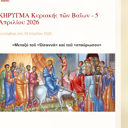
Tweet
ΚΗΡΥΓΜΑ Κυριακής τῶν Βαΐων - 5
Ἀπριλίου 2026
Συντάχθηκε στις
03 Απριλίου 2026
.
«Μεταξύ τοῦ «Ὠσαννά» καί τοῦ «σταύρωσον»