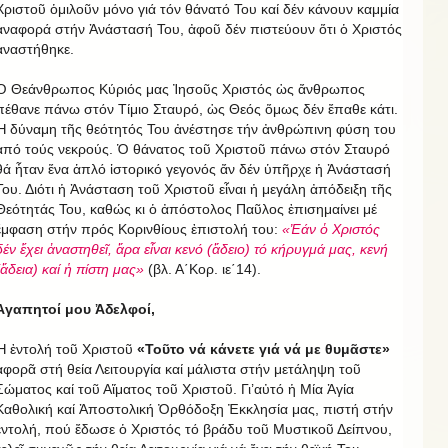
Χριστοῦ ὁμιλοῦν μόνο γιά τόν θάνατό Του καί δέν κάνουν καμμία
ἀναφορά στήν Ἀνάστασή Του, ἀφοῦ δέν πιστεύουν ὅτι ὁ Χριστός
ἀναστήθηκε.
Ὁ Θεάνθρωπος Κύριός μας Ἰησοῦς Χριστός ὡς ἄνθρωπος
πέθανε πάνω στόν Τίμιο Σταυρό, ὡς Θεός ὅμως δέν ἔπαθε κάτι.
Ἡ δύναμη τῆς θεότητός Του ἀνέστησε τήν ἀνθρώπινη φύση του
ἀπό τούς νεκρούς. Ὁ θάνατος τοῦ Χριστοῦ πάνω στόν Σταυρό
θά ἦταν ἕνα ἁπλό ἱστορικό γεγονός ἄν δέν ὑπῆρχε ἡ Ἀνάστασή
Του. Διότι ἡ Ἀνάσταση τοῦ Χριστοῦ εἶναι ἡ μεγάλη ἀπόδειξη τῆς
Θεότητάς Του, καθώς κι ὁ ἀπόστολος Παῦλος ἐπισημαίνει μέ
ἔμφαση στήν πρός Κορινθίους ἐπιστολή του:
«Ἐάν ὁ Χριστός
δέν ἔχει ἀναστηθεῖ, ἄρα εἶναι κενό (ἄδειο) τό κήρυγμά μας, κενή
(ἄδεια) καί ἡ πίστη μας»
(βλ. Α΄Κορ. ιε΄14).
Ἀγαπητοί μου Ἀδελφοί,
Ἡ ἐντολή τοῦ Χριστοῦ
«Τοῦτο νά κάνετε γιά νά με θυμᾶστε»
ἀφορᾶ στή θεία Λειτουργία καί μάλιστα στήν μετάληψη τοῦ
Σώματος καί τοῦ Αἵματος τοῦ Χριστοῦ. Γι’αὐτό ἡ Μία Ἁγία
Καθολική καί Ἀποστολική Ὀρθόδοξη Ἐκκλησία μας, πιστή στήν
ἐντολή, πού ἔδωσε ὁ Χριστός τό βράδυ τοῦ Μυστικοῦ Δείπνου,