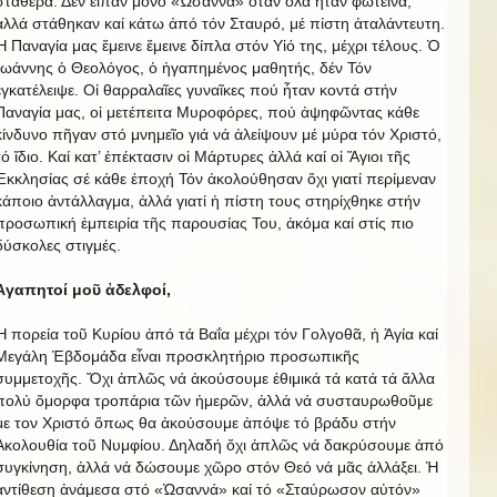
σταθερά. Δέν εἶπαν μόνο «Ὡσαννά» ὅταν ὅλα ἦταν φωτεινά,
ἀλλά στάθηκαν καί κάτω ἀπό τόν Σταυρό, μέ πίστη ἀταλάντευτη.
Ἡ Παναγία μας ἔμεινε ἔμεινε δίπλα στόν Υἱό της, μέχρι τέλους. Ὁ
Ἰωάννης ὁ Θεολόγος, ὁ ἠγαπημένος μαθητής, δέν Τόν
ἐγκατέλειψε. Οἱ θαρραλαῖες γυναῖκες πού ἦταν κοντά στήν
Παναγία μας, οἱ μετέπειτα Μυροφόρες, πού ἀψηφῶντας κάθε
κίνδυνο πῆγαν στό μνημεῖο γιά νά ἀλείψουν μέ μύρα τόν Χριστό,
τό ἴδιο. Καί κατ’ ἐπέκτασιν οἱ Μάρτυρες ἀλλά καί οἱ Ἅγιοι τῆς
Ἐκκλησίας σέ κάθε ἐποχή Τόν ἀκολούθησαν ὄχι γιατί περίμεναν
κάποιο ἀντάλλαγμα, ἀλλά γιατί ἡ πίστη τους στηρίχθηκε στήν
προσωπική ἐμπειρία τῆς παρουσίας Του, ἀκόμα καί στίς πιο
δύσκολες στιγμές.
Ἀγαπητοί μοῦ ἀδελφοί,
Ἡ πορεία τοῦ Κυρίου ἀπό τά Βαΐα μέχρι τόν Γολγοθᾶ, ἡ Ἁγία καί
Μεγάλη Ἑβδομάδα εἶναι προσκλητήριο προσωπικῆς
συμμετοχῆς. Ὄχι ἁπλῶς νά ἀκούσουμε ἐθιμικά τά κατά τά ἄλλα
πολύ ὄμορφα τροπάρια τῶν ἡμερῶν, ἀλλά νά συσταυρωθοῦμε
με τον Χριστό ὅπως θα ἀκούσουμε ἀπόψε τό βράδυ στήν
Ἀκολουθία τοῦ Νυμφίου. Δηλαδή ὄχι ἁπλῶς νά δακρύσουμε ἀπό
συγκίνηση, ἀλλά νά δώσουμε χῶρο στόν Θεό νά μᾶς ἀλλάξει. Ἡ
ἀντίθεση ἀνάμεσα στό «Ὡσαννά» καί τό «Σταύρωσον αὐτόν»