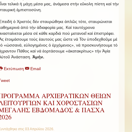
εἶναι τελικά ἡ μάχη μέσα μας, ἀνάμεσα στήν εὔκολη πίστη καί τήν
σταυρική ἐμπιστοσύνη.
Ἐπειδή ὁ Χριστός δέν σταυρώθηκε ἁπλῶς τότε, σταυρώνεται
καθημερινά ἀπό τήν ἀδιαφορία μας. Καί ταυτόχρονα
ἀνασταίνεται μέσα σέ κάθε καρδιά πού μετανοεῖ καί ἐπιστρέφει.
Ἄς ἐτοιμάσουμε τούς ἑαυτούς μας ὥστε νά Τόν ὑποδεχθοῦμε μέ
τό «ὠσσανά, εὐλογημένος ὁ ἑρχόμενος», νά προσκυνήσουμε τό
ἄχραντον Πάθος καί νά ἑορτάσουμε «ἀκατακρίτως» τήν Ἁγία
Αὐτοῦ Ἀνάσταση.
Ἀμήν.
Εκτύπωση
Email
Tweet
ΠΡΟΓΡΑΜΜΑ ΑΡΧΙΕΡΑΤΙΚΩΝ ΘΕΙΩΝ
ΛΕΙΤΟΥΡΓΙΩΝ ΚΑΙ ΧΟΡΟΣΤΑΣΙΩΝ
ΜΕΓΑΛΗΣ ΕΒΔΟΜΑΔΟΣ & ΠΑΣΧΑ
2026
Συντάχθηκε στις
03 Απριλίου 2026
.