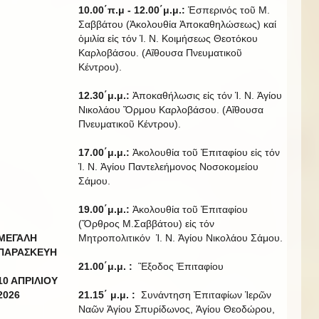
10.00΄π.μ - 12.00΄μ.μ.:
Ἑσπερινός τοῦ Μ.
Σαββάτου (Ἀκολουθία Ἀποκαθηλώσεως) καί
ὁμιλία εἰς τόν Ἱ. Ν. Κοιμήσεως Θεοτόκου
Καρλοβάσου. (Αἴθουσα Πνευματικοῦ
Κέντρου).
12.30΄μ.μ.:
Ἀποκαθήλωσις εἰς τόν Ἱ. Ν. Ἁγίου
Νικολάου Ὅρμου Καρλοβάσου. (Αἴθουσα
Πνευματικοῦ Κέντρου).
17.00΄μ.μ.:
Ἀκολουθία τοῦ Ἐπιταφίου εἰς τόν
Ἱ. Ν. Ἁγίου Παντελεήμονος Νοσοκομείου
Σάμου.
19.00΄μ.μ.:
Ἀκολουθία τοῦ Ἐπιταφίου
(Ὄρθρος Μ.Σαββάτου) εἰς τόν
ΜΕΓΑΛΗ
Μητροπολιτικόν Ἱ. Ν. Ἁγίου Νικολάου Σάμου.
ΠΑΡΑΣΚΕΥΗ
21.00΄μ.μ. :
Ἒξοδος Ἐπιταφίου
10 ΑΠΡΙΛΙΟΥ
20
2
6
21.15΄ μ.μ. :
Συνάντηση Ἐπιταφίων Ἱερῶν
Ναῶν Ἀγίου Σπυρίδωνος, Ἁγίου Θεοδώρου,