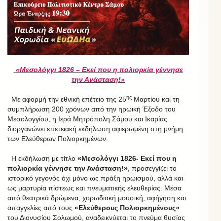
«Μεσολόγγι 1826 – Εκεί που η πολιορκία γέννησε
την Ανάσταση!»
ης
Με αφορμή την εθνική επέτειο της 25
Μαρτίου και τη
συμπλήρωση 200 χρόνων από την ηρωική Έξοδο του
Μεσολογγίου, η Ιερά Μητρόπολη Σάμου και Ικαρίας
διοργανώνει επετειακή εκδήλωση αφιερωμένη στη μνήμη
των Ελεύθερων Πολιορκημένων.
Η εκδήλωση με τίτλο
«Μεσολόγγι 1826- Εκεί που η
πολιορκία γέννησε την Ανάσταση!»
, προσεγγίζει το
ιστορικό γεγονός όχι μόνο ως πράξη ηρωισμού, αλλά και
ως μαρτυρία πίστεως και πνευματικής ελευθερίας. Μέσα
από θεατρικά δρώμενα, χορωδιακή μουσική, αφήγηση και
απαγγελίες από τους
«Ελεύθερους Πολιορκημένους»
του Διονυσίου Σολωμού, αναδεικνύεται το πνεύμα θυσίας