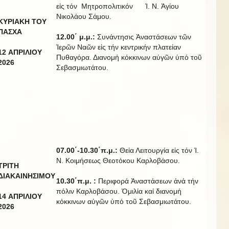
εἰς τόν Μητροπολιτικόν Ἱ. Ν. Ἁγίου
Νικολάου Σάμου.
ΚΥΡΙΑΚΗ
ΤΟΥ
ΠΑΣΧΑ
12.00
΄
μ.μ.:
Συνάντησις Ἀναστάσεων τῶν
Ἱερῶν Ναῶν εἰς τήν κεντρικήν πλατείαν
12
ΑΠΡΙΛΙΟΥ
Πυθαγόρα. Διανομή κόκκινων αὐγῶν ὑπό τοῦ
20
2
6
Σεβασμιωτάτου.
07.00
΄
-10.30
΄π
.
μ
.:
Θεία Λειτουργία εἰς τόν Ἱ.
Ν. Κοιμήσεως Θεοτόκου Καρλοβάσου.
ΤΡΙΤΗ
Δ
ΙΑΚΑΙΝΗΣΙΜΟΥ
10.30
΄π
.
μ
. :
Περιφορά Ἀναστάσεων ἀνά τήν
πόλιν Καρλοβάσου. Ὁμιλία καί διανομή
14
ΑΠΡΙΛΙΟΥ
κόκκινων αὐγῶν ὑπό τοῦ Σεβασμιωτάτου.
20
2
6