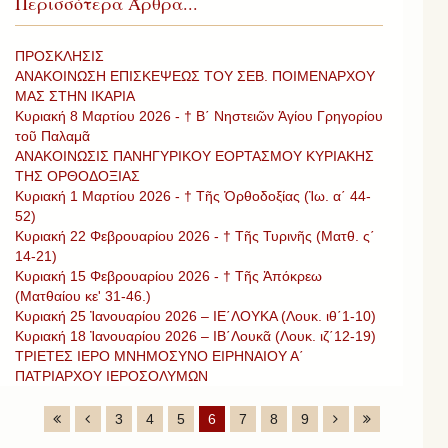
Περισσότερα Άρθρα...
ΠΡΟΣΚΛΗΣΙΣ
ΑΝΑΚΟΙΝΩΣΗ ΕΠΙΣΚΕΨΕΩΣ ΤΟΥ ΣΕΒ. ΠΟΙΜΕΝΑΡΧΟΥ
ΜΑΣ ΣΤΗΝ ΙΚΑΡΙΑ
Κυριακή 8 Μαρτίου 2026 - † Β΄ Νηστειῶν Ἁγίου Γρηγορίου
τοῦ Παλαμᾶ
ΑΝΑΚΟΙΝΩΣΙΣ ΠΑΝΗΓΥΡΙΚΟΥ ΕΟΡΤΑΣΜΟΥ ΚΥΡΙΑΚΗΣ
ΤΗΣ ΟΡΘΟΔΟΞΙΑΣ
Κυριακή 1 Μαρτίου 2026 - † Τῆς Ὀρθοδοξίας (Ἰω. α΄ 44-
52)
Κυριακή 22 Φεβρουαρίου 2026 - † Τῆς Τυρινῆς (Ματθ. ς΄
14-21)
Κυριακή 15 Φεβρουαρίου 2026 - † Τῆς Ἀπόκρεω
(Ματθαίου κε' 31-46.)
Κυριακή 25 Ἰανουαρίου 2026 – ΙΕ΄ΛΟΥΚΑ (Λουκ. ιθ΄1-10)
Κυριακή 18 Ἰανουαρίου 2026 – ΙΒ΄Λουκᾶ (Λουκ. ιζ΄12-19)
ΤΡΙΕΤΕΣ ΙΕΡΟ ΜΝΗΜΟΣΥΝΟ ΕΙΡΗΝΑΙΟΥ Α΄
ΠΑΤΡΙΑΡΧΟΥ ΙΕΡΟΣΟΛΥΜΩΝ
3
4
5
6
7
8
9