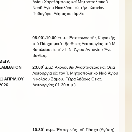
Ἁγίου Χαραλάμπους καί Μητροπολιτικοῦ
Ναοῦ Ἁγίου Νικολάου, εἰς τήν πλατείαν
Πυθαγόρα. Δέησις καί ὁμιλία.
08.00΄-10.00΄π.μ.:
Ἑσπερινός τῆς Κυριακῆς
τοῦ Πάσχα μετά τῆς Θείας Λειτουργίας τοῦ Μ.
Βασιλείου εἰς τόν Ἱ. Ν. Ἁγίου Ἀντωνίου Ἄνω
Βαθέος.
ΜΕΓΑ
ΣΑΒΒΑΤΟΝ
23.00΄μ.μ.:
Ἀκολουθία Ἀναστάσεως καί Θεία
Λειτουργία εἰς τόν Ἱ. Μητροπολιτικό Ναό Ἁγίου
11 ΑΠΡΙΛΙΟΥ
Νικολάου Σάμου. (Ὣρα λήξεως Θείας
20
2
6
Λειτουργίας 01.30'π.μ.)
10.30
΄
π
.
μ
.:
Ἑσπερινός τοῦ Πάσχα (Ἀγάπη)