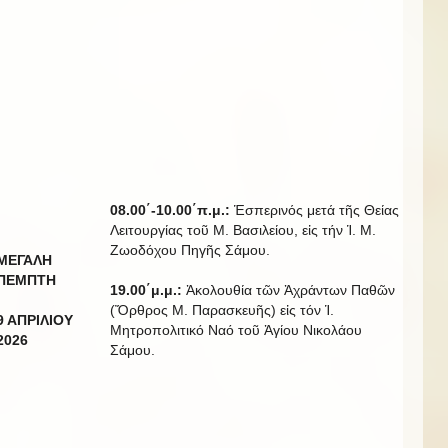
08.00΄-10.00΄π.μ.:
Ἑσπερινός μετά τῆς Θείας
Λειτουργίας τοῦ Μ. Βασιλείου, εἰς τήν Ἱ. Μ.
Ζωοδόχου Πηγῆς Σάμου.
ΜΕΓΑΛΗ
ΠΕΜΠΤΗ
19.00΄μ.μ.:
Ἀκολουθία τῶν Ἀχράντων Παθῶν
(Ὄρθρος Μ. Παρασκευῆς) εἰς τόν Ἱ.
9 ΑΠΡΙΛΙΟΥ
Μητροπολιτικό Ναό τοῦ Ἁγίου Νικολάου
20
2
6
Σάμου.