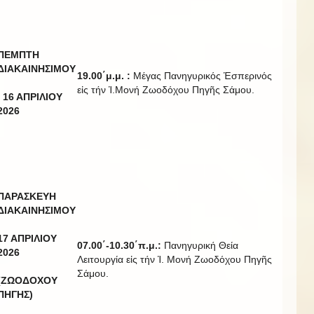
ΠΕΜΠΤΗ
ΔΙΑΚΑΙΝΗΣΙΜΟΥ
19.00
΄μ
.
μ
. :
Μέγας Πανηγυρικός Ἑσπερινός
εἰς τήν Ἱ.Μονή Ζωοδόχου Πηγῆς Σάμου.
16 ΑΠΡΙΛΙΟΥ
20
2
6
ΠΑΡΑΣΚΕΥΗ
ΔΙΑΚΑΙΝΗΣΙΜΟΥ
17 ΑΠΡΙΛΙΟΥ
07.00΄-10.30΄π.μ.:
Πανηγυρική Θεία
20
2
6
Λειτουργία εἰς τήν Ἱ. Μονή Ζωοδόχου Πηγῆς
Σάμου.
(ΖΩΟΔΟΧΟΥ
ΠΗΓΗΣ)