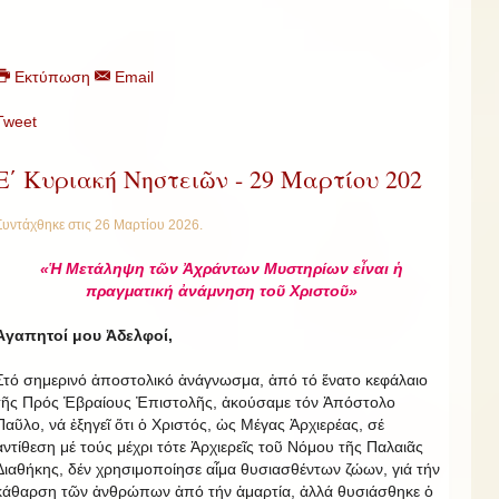
Εκτύπωση
Email
Tweet
Ε΄ Κυριακή Νηστειῶν - 29 Μαρτίου 202
Συντάχθηκε στις
26 Μαρτίου 2026
.
«Ἡ Μετάληψη τῶν Ἀχράντων Μυστηρίων εἶναι ἡ
πραγματική ἀνάμνηση τοῦ Χριστοῦ»
Ἀγαπητοί μου Ἀδελφοί,
Στό σημερινό ἀποστολικό ἀνάγνωσμα, ἀπό τό ἕνατο κεφάλαιο
τῆς Πρός Ἑβραίους Ἐπιστολῆς, ἀκούσαμε τόν Ἀπόστολο
Παῦλο, νά ἐξηγεῖ ὅτι ὁ Χριστός, ὡς Μέγας Ἀρχιερέας, σέ
ἀντίθεση μέ τούς μέχρι τότε Ἀρχιερεῖς τοῦ Νόμου τῆς Παλαιᾶς
Διαθήκης, δέν χρησιμοποίησε αἷμα θυσιασθέντων ζώων, γιά τήν
κάθαρση τῶν ἀνθρώπων ἀπό τήν ἁμαρτία, ἀλλά θυσιάσθηκε ὁ