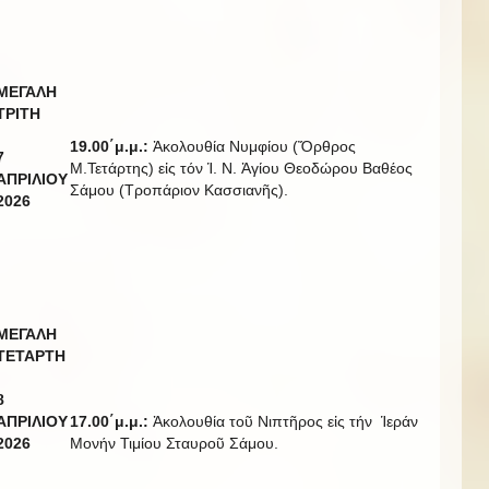
Μ
ΕΓΑΛΗ
ΤΡΙΤΗ
19.00΄μ.μ.:
Ἀκολουθία Νυμφίου (Ὄρθρος
7
Μ.Τετάρτης) εἰς τόν Ἱ. Ν. Ἁγίου Θεοδώρου Βαθέος
ΑΠΡΙΛΙΟΥ
Σάμου (Τροπάριον Κασσιανῆς).
20
2
6
ΜΕΓΑΛΗ
ΤΕΤΑΡΤΗ
8
ΑΠΡΙΛΙΟΥ
17.00΄μ.μ.:
Ἀκολουθία τοῦ Νιπτῆρος εἰς τήν Ἱεράν
20
2
6
Μονήν Τιμίου Σταυροῦ Σάμου.