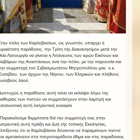
Στην πόλη των Καρλοβασίων, ώς γνωστόν, υπάρχει ή
ωραιότατη παράδοσις, την Τρίτη τής Διακαινησίμου μετά την
θεία Λειτουργία να γίνεται η Λιτάνευσις των ιερών Εικόνων και
Λαβάρων της Αναστάσεως ανά την πόλιν, με την παρουσία και
την συμμετοχή τού Σεβασμιωτάτου Μητροπολίτου μας κ.κ.
Ευσεβίου, των άρχων της Νήσου, των Κληρικών και πλήθους
ευσεβούς λαού.
Δυστυχώς η παράδοσις αυτή τείνει να εκλείψει λόγω της
ραθυμίας των πιστών να συμμετάσχουν στην λαμπρή και
κατανυκτική αυτή λατρευτική ευκαιρία.
Παρακαλούμε θερμότατα διά την συμμετοχή σας στην
λατρευτική αυτή πράξη και ζωή τής τοπικής Εκκλησίας,
ελπίζοντες ότι οι Καρλοβάσιοι δύνανται να παραμείνουν πιστοί
και αμετακίνητοι στα πατροπαράδοτα έθιμα και στις παραδόσεις