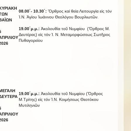
ΚΥΡΙΑΚΗ
08.00΄- 10.30΄:
Ὄρθρος καί θεία Λειτουργία εἰς τόν
ΤΩΝ
Ἱ.Ν. Ἁγίου Ἰωάννου Θεολόγου Βουρλιωτῶν.
ΒΑΪΩΝ
19.00΄μ.μ.:
Ἀκολουθία τοῦ Νυμφίου (Ὄρθρος Μ.
5
Δευτέρας) εἰς τόν Ἱ. Ν. Μεταμορφώσεως Σωτῆρος
ΑΠΡΙΛΙΟΥ
Πυθαγορείου
20
2
6
ΜΕΓΑΛΗ
19.00΄μ.μ.:
Ἀκολουθία τοῦ Νυμφίου (Ὄρθρος
ΔΕΥΤΕΡΑ
Μ.Τρίτης) εἰς τόν Ἱ.Ν. Κοιμήσεως Θεοτόκου
Μυτιληνιῶν
6
ΑΠΡΙΛΙΟΥ
20
2
6