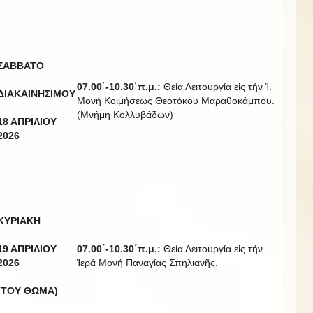
ΣΑΒΒΑΤΟ
07.00΄-10.30΄π.μ.:
Θεία Λειτουργία εἰς τήν Ἱ.
ΔΙΑΚΑΙΝΗΣΙΜΟΥ
Μονή Κοιμήσεως Θεοτόκου Μαραθοκάμπου.
(Μνήμη Κολλυβάδων)
18 ΑΠΡΙΛΙΟΥ
20
2
6
ΚΥΡΙΑΚΗ
19 ΑΠΡΙΛΙΟΥ
07.00΄-10.30΄π.μ.:
Θεία Λειτουργία εἰς τήν
20
2
6
Ἱερά Μονή Παναγίας Σπηλιανῆς.
(ΤΟΥ ΘΩΜΑ)