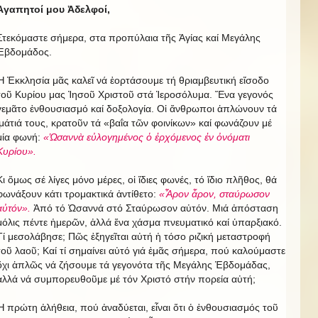
Ἀγαπητοί μου Ἀδελφοί,
Στεκόμαστε σήμερα, στα προπύλαια τῆς Ἁγίας καί Μεγάλης
Ἑβδομάδος.
Ἡ Ἐκκλησία μᾶς καλεῖ νά ἑορτάσουμε τή θριαμβευτική εἴσοδο
τοῦ Κυρίου μας Ἰησοῦ Χριστοῦ στά Ἱεροσόλυμα. Ἕνα γεγονός
γεμᾶτο ἐνθουσιασμό καί δοξολογία. Οἱ ἄνθρωποι ἁπλώνουν τά
ἱμάτιά τους, κρατοῦν τά «βαΐα τῶν φοινίκων» καί φωνάζουν μέ
μία φωνή:
«Ὡσαννὰ εὐλογημένος ὁ ἐρχόμενος ἐν ὀνόματι
Κυρίου».
Κι ὅμως σέ λίγες μόνο μέρες, οἱ ἴδιες φωνές, τό ἴδιο πλῆθος, θά
φωνάξουν κάτι τρομακτικά ἀντίθετο:
«Ἆρον ἆρον, σταύρωσον
αὐτόν».
Ἀπό τό Ὡσαννά στό Σταύρωσον αὐτόν. Μιά ἀπόσταση
μόλις πέντε ἡμερῶν, ἀλλά ἕνα χάσμα πνευματικό καί ὑπαρξιακό.
Τί μεσολάβησε; Πῶς ἐξηγεῖται αὐτή ἡ τόσο ριζική μεταστροφή
τοῦ λαοῦ; Καί τί σημαίνει αὐτό γιά ἐμᾶς σήμερα, πού καλούμαστε
ὄχι ἁπλῶς νά ζήσουμε τά γεγονότα τῆς Μεγάλης Ἑβδομάδας,
ἀλλά νά συμπορευθοῦμε μέ τόν Χριστό στήν πορεία αὐτή;
Ἡ πρώτη ἀλήθεια, πού ἀναδύεται, εἶναι ὅτι ὁ ἐνθουσιασμός τοῦ