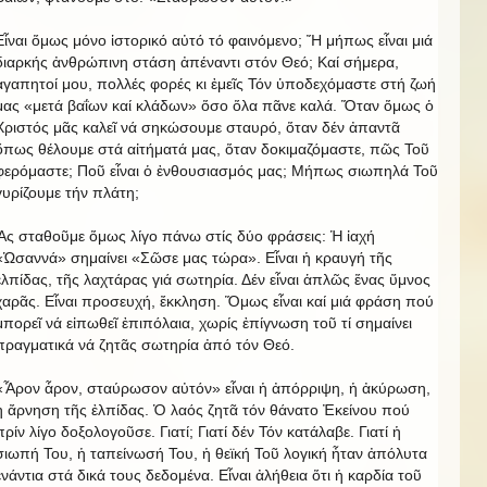
Εἶναι ὅμως μόνο ἱστορικό αὐτό τό φαινόμενο; Ἤ μήπως εἶναι μιά
διαρκής ἀνθρώπινη στάση ἀπέναντι στόν Θεό; Καί σήμερα,
ἀγαπητοί μου, πολλές φορές κι ἐμεῖς Τόν ὑποδεχόμαστε στή ζωή
μας «μετά βαΐων καί κλάδων» ὅσο ὅλα πᾶνε καλά. Ὅταν ὅμως ὁ
Χριστός μᾶς καλεῖ νά σηκώσουμε σταυρό, ὅταν δέν ἀπαντᾶ
ὅπως θέλουμε στά αἰτήματά μας, ὅταν δοκιμαζόμαστε, πῶς Τοῦ
φερόμαστε; Ποῦ εἶναι ὁ ἐνθουσιασμός μας; Μήπως σιωπηλά Τοῦ
γυρίζουμε τήν πλάτη;
Ἄς σταθοῦμε ὅμως λίγο πάνω στίς δύο φράσεις: Ἡ ἰαχή
«Ὡσαννά» σημαίνει «Σῶσε μας τώρα». Εἶναι ἡ κραυγή τῆς
ἐλπίδας, τῆς λαχτάρας γιά σωτηρία. Δέν εἶναι ἁπλῶς ἕνας ὕμνος
χαρᾶς. Εἶναι προσευχή, ἔκκληση. Ὅμως εἶναι καί μιά φράση πού
μπορεῖ νά εἰπωθεῖ ἐπιπόλαια, χωρίς ἐπίγνωση τοῦ τί σημαίνει
πραγματικά νά ζητᾶς σωτηρία ἀπό τόν Θεό.
«Ἆρον ἆρον, σταύρωσον αὐτόν» εἶναι ἡ ἀπόρριψη, ἡ ἀκύρωση,
ἡ ἄρνηση τῆς ἐλπίδας. Ὁ λαός ζητᾶ τόν θάνατο Ἐκείνου πού
πρίν λίγο δοξολογοῦσε. Γιατί; Γιατί δέν Τόν κατάλαβε. Γιατί ἡ
σιωπή Του, ἡ ταπείνωσή Του, ἡ θεϊκή Τοῦ λογική ἦταν ἀπόλυτα
ἐνάντια στά δικά τους δεδομένα. Εἶναι ἀλήθεια ὅτι ἡ καρδία τοῦ