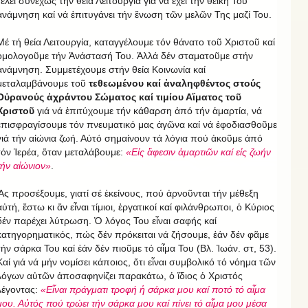
τελεῖ συνεχῶς τήν θεία Λειτουργία γιά νά ἔχει τήν θεϊκή Του
ἀνάμνηση καί νά ἐπιτυγάνει τήν ἕνωση τῶν μελῶν Της μαζί Του.
Μέ τή θεία Λειτουργία, καταγγέλουμε τόν θάνατο τοῦ Χριστοῦ καί
ὁμολογοῦμε τήν Ἀνάστασή Του. Ἀλλά δέν σταματοῦμε στήν
ἀνάμνηση. Συμμετέχουμε στήν θεία Κοινωνία καί
μεταλαμβάνουμε τοῦ
τεθεωμένου καί ἀναληφθέντος στούς
Οὐρανούς ἀχράντου Σώματος καί τιμίου Αἵματος τοῦ
Χριστοῦ
γιά νά ἐπιτύχουμε τήν κάθαρση ἀπό τήν ἁμαρτία, νά
ἐπισφραγίσουμε τόν πνευματικό μας ἀγῶνα καί νά ἐφοδιασθοῦμε
γιά τήν αἰώνια ζωή. Αὐτό σημαίνουν τά λόγια πού ἀκοῦμε ἀπό
τόν Ἱερέα, ὅταν μεταλάβουμε:
«Εἰς ἄφεσιν ἁμαρτιῶν καί εἰς ζωήν
τήν αἰώνιον»
.
Ἄς προσέξουμε, γιατί σέ ἐκείνους, πού ἀρνοῦνται τήν μέθεξη
αὐτή, ἔστω κι ἄν εἶναι τίμιοι, ἐργατικοί καί φιλάνθρωποι, ὁ Κύριος
δέν παρέχει λύτρωση. Ὁ λόγος Του εἶναι σαφής καί
κατηγορηματικός, πώς δέν πρόκειται νά ζήσουμε, ἐάν δέν φᾶμε
τήν σάρκα Του καί ἐάν δέν πιοῦμε τό αἷμα Του (Βλ. Ἰωάν. στ, 53).
Καί γιά νά μήν νομίσει κάποιος, ὅτι εἶναι συμβολικό τό νόημα τῶν
λόγων αὐτῶν ἀποσαφηνίζει παρακάτω, ὁ ἴδιος ὁ Χριστός
λέγοντας:
«Εἶναι πράγματι τροφή ἡ σάρκα μου καί ποτό τό αἷμα
μου. Αὐτός πού τρώει τήν σάρκα μου καί πίνει τό αἷμα μου μέσα