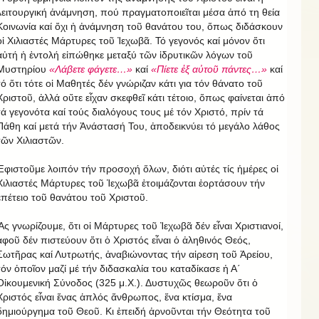
λειτουργική ἀνάμνηση, πού πραγματοποιεῖται μέσα ἀπό τη θεία
Κοινωνία καί ὄχι ἡ ἀνάμνηση τοῦ θανάτου του, ὅπως διδάσκουν
οἱ Χιλιαστές Μάρτυρες τοῦ Ἰεχωβᾶ. Τό γεγονός καί μόνον ὅτι
αὐτή ἡ ἐντολή εἰπώθηκε μεταξύ τῶν ἱδρυτικῶν λόγων τοῦ
Μυστηρίου
«Λάβετε φάγετε…»
καί
«Πίετε ἐξ αὐτοῦ πάντες…»
καί
τό ὅτι τότε οἱ Μαθητές δέν γνώριζαν κάτι για τόν θάνατο τοῦ
Χριστοῦ, ἀλλά οὔτε εἶχαν σκεφθεῖ κάτι τέτοιο, ὅπως φαίνεται ἀπό
τά γεγονότα καί τούς διαλόγους τους μέ τόν Χριστό, πρίν τά
Πάθη καί μετά τήν Ἀνάστασή Του, ἀποδεικνύει τό μεγάλο λάθος
τῶν Χιλιαστῶν.
Ἐφιστοῦμε λοιπόν τήν προσοχή ὅλων, διότι αὐτές τίς ἡμέρες οἱ
Χιλιαστές Μάρτυρες τοῦ Ἱεχωβᾶ ἐτοιμάζονται ἑορτάσουν τήν
ἐπέτειο τοῦ θανάτου τοῦ Χριστοῦ.
Ἄς γνωρίζουμε, ὅτι οἱ Μάρτυρες τοῦ Ἰεχωβᾶ δέν εἶναι Χριστιανοί,
ἀφοῦ δέν πιστεύουν ὅτι ὁ Χριστός εἶναι ὁ ἀληθινός Θεός,
Σωτῆρας καί Λυτρωτής, ἀναβιώνοντας τήν αἱρεση τοῦ Ἀρείου,
τόν ὁποῖον μαζί μέ τήν διδασκαλία του καταδίκασε ἡ Α΄
Οἰκουμενική Σύνοδος (325 μ.Χ.). Δυστυχῶς θεωροῦν ὅτι ὁ
Χριστός εἶναι ἕνας ἁπλός ἄνθρωπος, ἕνα κτίσμα, ἕνα
δημιούργημα τοῦ Θεοῦ. Κι ἐπειδή ἀρνοῦνται τήν Θεότητα τοῦ