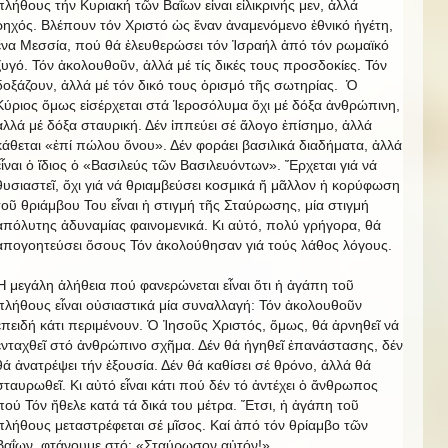
πλήθους τήν Κυριακή τῶν Βαΐων εἶναι εἰλικρινής μεν, ἀλλά
ρηχός. Βλέπουν τόν Χριστό ὡς ἕναν ἀναμενόμενο ἐθνικό ἡγέτη,
ἕνα Μεσσία, πού θά ἐλευθερώσει τόν Ἰσραήλ ἀπό τόν ρωμαϊκό
ζυγό. Τόν ἀκολουθοῦν, ἀλλά μέ τίς δικές τους προσδοκίες. Τόν
δοξάζουν, ἀλλά μέ τόν δικό τους ὁρισμό τῆς σωτηρίας. Ὁ
Κύριος ὅμως εἰσέρχεται στά Ἱεροσόλυμα ὄχι μέ δόξα ἀνθρώπινη,
ἀλλά μέ δόξα σταυρική. Δέν ἱππεύει σέ ἄλογο ἐπίσημο, ἀλλά
κάθεται «ἐπί πώλου ὄνου». Δέν φοράει βασιλικά διαδήματα, ἀλλά
εἶναι ὁ ἴδιος ὁ «Βασιλεύς τῶν Βασιλευόντων». Ἔρχεται γιά νά
θυσιαστεῖ, ὄχι γιά νά θριαμβεύσει κοσμικά ἤ μᾶλλον ἡ κορύφωση
τοῦ θριάμβου Του εἶναι ἡ στιγμή τῆς Σταύρωσης, μία στιγμή
ἀπόλυτης ἀδυναμίας φαινομενικά. Κι αὐτό, πολύ γρήγορα, θά
ἀπογοητεύσει ὅσους Τόν ἀκολούθησαν γιά τούς λάθος λόγους.
Ἡ μεγάλη ἀλήθεια πού φανερώνεται εἶναι ὅτι ἡ ἀγάπη τοῦ
πλήθους εἶναι οὐσιαστικά μία συναλλαγή: Τόν ἀκολουθοῦν
ἐπειδή κάτι περιμένουν. Ὁ Ἰησοῦς Χριστός, ὅμως, θά ἀρνηθεῖ νά
ἐνταχθεῖ στό ἀνθρώπινο σχῆμα. Δέν θά ἡγηθεῖ ἐπανάστασης, δέν
θά ἀνατρέψει τήν ἐξουσία. Δέν θά καθίσει σέ θρόνο, ἀλλά θά
σταυρωθεῖ. Κι αὐτό εἶναι κάτι πού δέν τό ἀντέχει ὁ ἄνθρωπος
πού Τόν ἤθελε κατά τά δικά του μέτρα. Ἔτσι, ἡ ἀγάπη τοῦ
πλήθους μεταστρέφεται σέ μῖσος. Καί ἀπό τόν θρίαμβο τῶν
Βαΐων, φτάνουμε στό: «Σταύρωσον αὐτόν!»