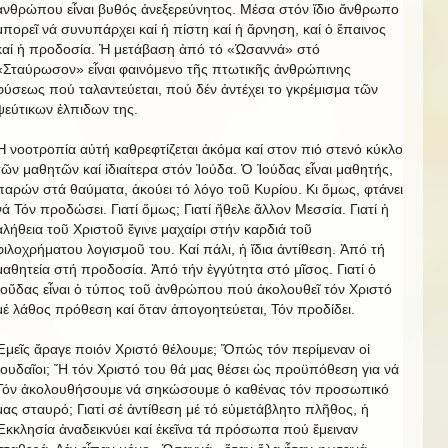
ἀνθρώπου εἶναι βυθός ἀνεξερεύνητος. Μέσα στόν ἴδιο ἄνθρωπο
μπορεῖ νά συνυπάρχει καί ἡ πίστη καί ἡ ἄρνηση, καί ὁ ἔπαινος
καί ἡ προδοσία. Ἡ μετάβαση ἀπό τό «Ὡσαννά» στό
«Σταύρωσον» εἶναι φαινόμενο τῆς πτωτικῆς ἀνθρώπινης
φύσεως πού ταλαντεύεται, πού δέν ἀντέχει το γκρέμισμα τῶν
ψεύτικων ἐλπιδων της.
Ἡ νοοτροπία αὐτή καθρεφτίζεται ἀκόμα καί στον πιό στενό κύκλο
τῶν μαθητῶν καί ἰδιαίτερα στόν Ἰούδα. Ὁ Ἰούδας εἶναι μαθητής,
παρών στά θαύματα, ἀκούει τό λόγο τοῦ Κυρίου. Κι ὅμως, φτάνει
νά Τόν προδώσει. Γιατί ὅμως; Γιατί ἤθελε ἄλλον Μεσσία. Γιατί ἡ
ἀλήθεια τοῦ Χριστοῦ ἔγινε μαχαίρι στήν καρδιά τοῦ
φιλοχρήματου λογισμοῦ του. Καί πάλι, ἡ ἴδια ἀντίθεση. Ἀπό τή
μαθητεία στή προδοσία. Ἀπό τήν ἐγγύτητα στό μῖσος. Γιατί ὁ
Ἰοὔδας εἶναι ὁ τύπος τοῦ ἀνθρώπου πού ἀκολουθεῖ τόν Χριστό
μέ λάθος πρόθεση καί ὅταν ἀπογοητεύεται, Τόν προδίδει.
Ἐμεῖς ἄραγε ποιόν Χριστό θέλουμε; Ὅπώς τόν περίμεναν οἱ
Ἰουδαῖοι; Ἤ τόν Χριστό του θά μας θέσει ὡς προϋπόθεση για νά
Τόν ἀκολουθήσουμε νά σηκώσουμε ὁ καθένας τόν προσωπικό
μας σταυρό; Γιατί σέ ἀντίθεση μέ τό εὐμετάβλητο πλῆθος, ἡ
Ἐκκλησία ἀναδεικνύει καί ἐκεῖνα τά πρόσωπα πού ἔμειναν