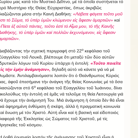
Κυρίου μας κατά τόν Μυστικό Δεῖπνο, μέ τά ὁποῖα συστήνεται τό
ἱερό Μυστήριο τῆς Θείας Εὐχαριστίας, ὅπως ἀκριβῶς
διαζώζονται μέσα στήν Καινή Διαθήκη:
«Λάβετε φάγετε τοῦτο μοῦ
ἐστι τό Σῶμα, τό ὑπέρ ὑμῶν κλώμενον εἰς ἄφεσιν ἁμαρτιῶν»
καί
«Πίετε ἐξ αὐτοῦ πάντες, τοῦτο ἐστί τό Αἷμα μου, τό τῆς Καινῆς
Διαθήκης, τό ὑπέρ ὑμῶν καί πολλῶν ἐκχυνόμενον, εἰς ἄφεσιν
ἁμαρτιῶν»
.
ο
Διαβάζοντας τήν σχετική περιγραφή στό 22
κεφάλαιο τοῦ
Εὐαγγελίου τοῦ Λουκᾶ, βλέπουμε ὅτι μεταξύ τῶν δύο αὐτῶν
ἱδρυτικῶν λόγων τοῦ Κυρίου ὑπάρχει ἡ ἐντολή:
«Τοῦτο ποιεῖτε
εἰς τήν ἐμήν ἀνάμνησιν»,
δηλαδή αὐτό νά κάνετε γιά νά μέ
θυμᾶστε. Ἀντιλαμβανόμαστε λοιπόν ὅτι ὁ Θεάνθρωπος Κύριός
μας, ἀφοῦ ἐπεσήμανε τήν ἀνάγκη τῆς θείας Κοινωνίας μέ τά ὅσα
ο
διασώζονται στό 6
κεφάλαιο τοῦ Εὐαγγελίου τοῦ Ἰωάννου, δίνει
ἀκολούθως τήν ἐντολή σέ ἐμᾶς νά τελοῦμε τη θεία Λειτουργία γιά
νά ἔχουμε τήν ἀνάμνησή Του. Μιά ἀνάμνηση ἡ ὁποία δέν θά εἶναι
μιά ἀφηρημένη ἐνθύμιση ἤ σκέψη, ἀλλά ἡ πραγματική κοινωνία
καί ἕνωση μέ τόν Χριστό. Αὐτή εἶναι καί ἡ βασική καί εἰδοποιός
διαφορά τῆς Ἐκκλησίας ὡς Σώματος τοῦ Χριστοῦ, μέ τίς
θρησκεῖες τοῦ κόσμου.
Ἡ ὀρθή ἑρμηνεία λοιπόν τῆς ἀνάμνησης τοῦ Χριστοῦ εἶναι ἡ