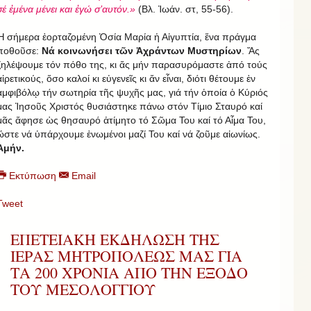
σέ ἐμένα μένει και ἐγώ σ’αυτόν.»
(Βλ. Ἰωάν. στ, 55-56).
Ἡ σήμερα ἑορταζομένη Ὁσία Μαρία ἡ Αἰγυπτία, ἕνα πράγμα
ποθοῦσε:
Νά κοινωνήσει τῶν Ἀχράντων Μυστηρίων
. Ἄς
ζηλέψουμε τόν πόθο της, κι ἄς μήν παρασυρόμαστε ἀπό τούς
αἱρετικούς, ὅσο καλοί κι εὐγενεῖς κι ἄν εἶναι, διότι θέτουμε ἐν
ἀμφιβόλῳ τήν σωτηρία τῆς ψυχῆς μας, γιά τήν ὁποία ὁ Κύριός
μας Ἰησοῦς Χριστός θυσιάστηκε πάνω στόν Τίμιο Σταυρό καί
μᾶς ἄφησε ὡς θησαυρό ἀτίμητο τό Σῶμα Του καί τό Αἷμα Του,
ὥστε νά ὑπάρχουμε ἑνωμένοι μαζί Του καί νά ζοῦμε αἰωνίως.
Ἀμήν.
Εκτύπωση
Email
Tweet
ΕΠΕΤΕΙΑΚΗ ΕΚΔΗΛΩΣΗ ΤΗΣ
ΙΕΡΑΣ ΜΗΤΡΟΠΟΛΕΩΣ ΜΑΣ ΓΙΑ
ΤΑ 200 ΧΡΟΝΙΑ ΑΠΟ ΤΗΝ ΕΞΟΔΟ
ΤΟΥ ΜΕΣΟΛΟΓΓΙΟΥ