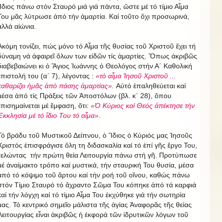
Ἴδιος πάνω στόν Σταυρό μιά γιά πάντα, ὥστε μέ τό τίμιο Αἷμα
Του μᾶς λύτρωσε ἀπό τήν ἁμαρτία. Καί τοῦτο ὄχι προσωρινά,
ἀλλά αἰώνια.
Ἀκόμη τονίζει, πώς μόνο τό Αἷμα τῆς θυσίας τοῦ Χριστοῦ ἔχει τή
δύναμη νά ἀφαιρεῖ ὅλων των εἰδῶν τίς ἁμαρτίες. Ὅπως ἀκριβῶς
διαβεβαιώνει κι ὁ Ἅγιος Ἰωάννης ὁ Θεολόγος στήν Α΄ Καθολική
ἐπιστολή του (α΄ 7), λέγοντας :
«τὸ αἷμα Ἰησοῦ Χριστοῦ ...
καθαρίζει ἡμᾶς ἀπὸ πάσης ἁμαρτίας».
Αὐτό ἐπαληθεύεται καί
μέσα ἀπό τίς Πράξεις τῶν Ἀποστόλων (βλ. κ΄ 28), ὅπου
ἐπισημαίνεται μέ ἔμφαση, ὅτι:
«Ὁ Κύριος καί Θεός ἀπέκτησε τήν
Ἐκκλησία μέ τό ἴδιο Του τό αἷμα»
.
Τό βράδυ τοῦ Μυστικοῦ Δείπνου, ὁ Ἴδιος ὁ Κύριός μας Ἰησοῦς
Χριστός ἐπισφράγισε ὅλη τη διδασκαλία καί τό ἐπί γῆς ἔργο Του,
τελώντας τήν πρώτη θεία Λειτουργία πάνω στή γῆ. Προτύπωσε
μέ ἀναίμακτο τρόπο καί μυστικά, τήν σταυρική Του θυσία, μέσα
ἀπό τό κόψιμο τοῦ ἄρτου καί τήν ροή τοῦ οἴνου, καθώς πάνω
στόν Τίμιο Σταυρό τό ἄχραντο Σῶμα Του κόπηκε ἀπό τά καρφιά
καί τήν λόγχη καί τό τίμιο Αἷμα Του ἐκχύθηκε γιά τήν σωτηρία
μας. Τό κεντρικό σημεῖο μάλιστα τῆς ἁγίας Ἀναφορᾶς τῆς θείας
Λειτουργίας εἶναι ἀκριβῶς ἡ ἐκφορά τῶν ἱδρυτικῶν λόγων τοῦ