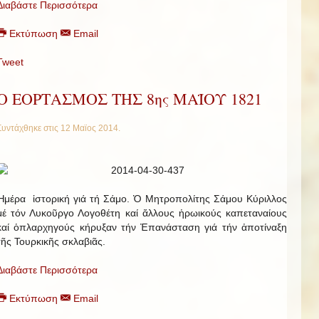
Διαβάστε Περισσότερα
Εκτύπωση
Email
Tweet
Ο ΕΟΡΤΑΣΜΟΣ ΤΗΣ 8ης ΜΑΪΟΥ 1821
Συντάχθηκε στις
12 Μαϊος 2014
.
Ἡμέρα ἱστορική γιά τή Σάμο. Ὁ Μητροπολίτης Σάμου Κύριλλος
μέ τόν Λυκοῦργο Λογοθέτη καί ἄλλους ἡρωικούς καπεταναίους
καί ὁπλαρχηγούς κήρυξαν τήν Ἐπανάσταση γιά τήν ἀποτίναξη
τῆς Τουρκικῆς σκλαβιᾶς.
Διαβάστε Περισσότερα
Εκτύπωση
Email