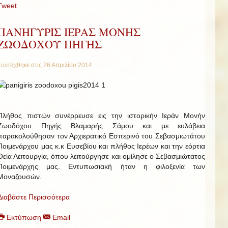
Tweet
ΠΑΝΗΓΥΡΙΣ ΙΕΡΑΣ ΜΟΝΗΣ
ΖΩΟΔΟΧΟΥ ΠΗΓΗΣ
Συντάχθηκε στις
26 Απριλίου 2014
.
Πλήθος πιστών συνέρρευσε εις την ιστορικήν Ιεράν Μονήν
Ζωοδόχου Πηγής Βλαμαρής Σάμου και με ευλάβεια
παρακολούθησαν τον Αρχιερατικό Εσπερινό του Σεβασμιωτάτου
Ποιμενάρχου μας κ.κ Ευσεβίου και πλήθος Ιερέων και την εόρτια
Θεία Λειτουργία, όπου λειτούργησε και ομίλησε ο Σεβασμιώτατος
Ποιμενάρχης μας. Εντυπωσιακή ήταν η φιλοξενία των
Μοναζουσών.
Διαβάστε Περισσότερα
Εκτύπωση
Email