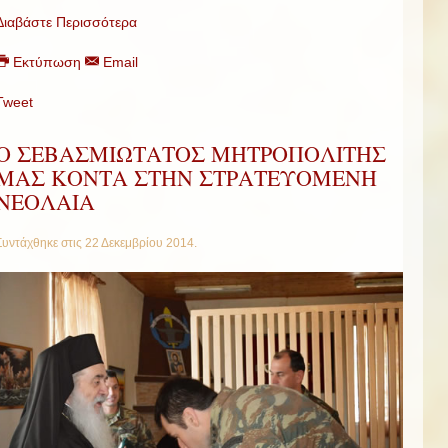
Διαβάστε Περισσότερα
Εκτύπωση
Email
Tweet
Ο ΣΕΒΑΣΜΙΩΤΑΤΟΣ ΜΗΤΡΟΠΟΛΙΤΗΣ
ΜΑΣ ΚΟΝΤΑ ΣΤΗΝ ΣΤΡΑΤΕΥΟΜΕΝΗ
ΝΕΟΛΑΙΑ
Συντάχθηκε στις
22 Δεκεμβρίου 2014
.