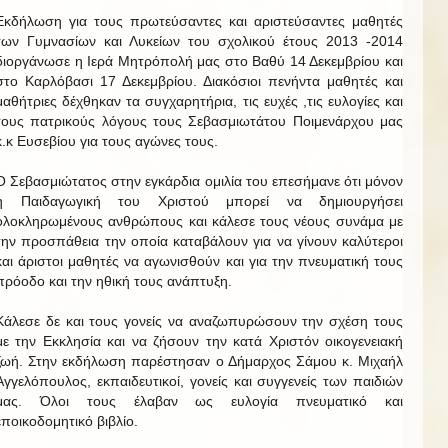
Εκδήλωση για τους πρωτεύσαντες και αριστεύσαντες μαθητές
των Γυμνασίων και Λυκείων του σχολικού έτους 2013 -2014
διοργάνωσε η Ιερά Μητρόπολή μας στο Βαθύ 14 Δεκεμβρίου και
στο Καρλόβασι 17 Δεκεμβρίου. Διακόσιοι πενήντα μαθητές και
μαθήτριες δέχθηκαν τα συγχαρητήρια, τις ευχές ,τις ευλογίες και
τους πατρικούς λόγους τους Σεβασμιωτάτου Ποιμενάρχου μας
κ.κ Ευσεβίου για τους αγώνες τους.
Ο Σεβασμιώτατος στην εγκάρδια ομιλία του επεσήμανε ότι μόνον
η Παιδαγωγική του Χριστού μπορεί να δημιουργήσει
ολοκληρωμένους ανθρώπους και κάλεσε τους νέους συνάμα με
την προσπάθεια την οποία καταβάλουν για να γίνουν καλύτεροι
και άριστοι μαθητές να αγωνισθούν και για την πνευματική τους
πρόοδο και την ηθική τους ανάπτυξη.
Κάλεσε δε και τους γονείς να αναζωπυρώσουν την σχέση τους
με την Εκκλησία και να ζήσουν την κατά Χριστόν οικογενειακή
ζωή. Στην εκδήλωση παρέστησαν ο Δήμαρχος Σάμου κ. Μιχαήλ
Αγγελόπουλος, εκπαιδευτικοί, γονείς και συγγενείς των παιδιών
μας. Όλοι τους έλαβαν ως ευλογία πνευματικό και
εποικοδομητικό βιβλίο.