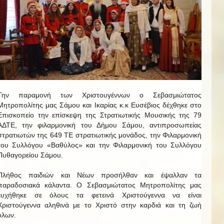
Την παραμονή των Χριστουγέννων ο Σεβασμιώτατος
Μητροπολίτης μας Σάμου και Ικαρίας κ.κ Ευσέβιος δέχθηκε στο
Επισκοπείο την επίσκεψη της Στρατιωτικής Μουσικής της 79
ΑΔΤΕ, την φιλαρμονική του Δήμου Σάμου, αντιπροσωπείας
στρατιωτών της 649 ΤΕ στρατιωτικής μονάδος, την Φιλαρμονική
του Συλλόγου «Βαθύλος» και την Φιλαρμονική του Συλλόγου
Πυθαγορείου Σάμου.
Πλήθος παιδιών και Νέων προσήλθαν και έψαλλαν τα
παραδοσιακά κάλαντα. Ο Σεβασμιώτατος Μητροπολίτης μας
ευχήθηκε σε όλους τα φετεινά Χριστούγεννα να είναι
Χριστούγεννα αληθινά με το Χριστό στην καρδιά και τη ζωή
όλων.