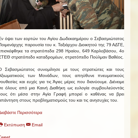
Εν όψει των εορτών του Αγίου Δωδεκαημέρου ο Σεβασμιώτατος
Ποιμενάρχης παρουσία του κ. Ταξιάρχου Διοικητού της 79 ΑΔΤΕ,
επισκέφθηκε τα στρατόπεδα 298 Ηραίου, 649 Καρλοβάσου, 4ο
ΕΤΕΘ στρατόπεδο καταδρομέων, στρατόπεδο Πούλμαν Βαθέος.
Ο Σεβασμιώτατος συνομίλησε με τους στρατιώτες και τους
Αξιωματικούς των Μονάδων, τους απηύθυνε πνευματικούς
νουθεσίες και ευχές για τις Άγιες μέρες που διανύουμε. Διένειμε
σε όλους από μια Καινή Διαθήκη ως ευλογία συμβουλεύοντάς
τους ότι μέσα στην Αγία Γραφή μπορεί ο καθένας να βρει
απάντηση στους προβληματισμούς του και τις ανησυχίες του.
Διαβάστε Περισσότερα
Εκτύπωση
Email
Tweet