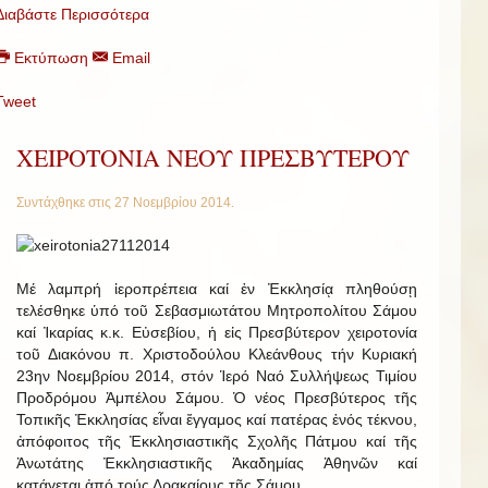
Διαβάστε Περισσότερα
Εκτύπωση
Email
Tweet
ΧΕΙΡΟΤΟΝΙΑ ΝΕΟΥ ΠΡΕΣΒΥΤΕΡΟΥ
Συντάχθηκε στις
27 Νοεμβρίου 2014
.
Μέ λαμπρή ἱεροπρέπεια καί ἐν Ἐκκλησίᾳ πληθούσῃ
τελέσθηκε ὑπό τοῦ Σεβασμιωτάτου Μητροπολίτου Σάμου
καί Ἰκαρίας κ.κ. Εὐσεβίου, ἡ εἰς Πρεσβύτερον χειροτονία
τοῦ Διακόνου π. Χριστοδούλου Κλεάνθους τήν Κυριακή
23ην Νοεμβρίου 2014, στόν Ἱερό Ναό Συλλήψεως Τιμίου
Προδρόμου Ἀμπέλου Σάμου. Ὁ νέος Πρεσβύτερος τῆς
Τοπικῆς Ἐκκλησίας εἶναι ἔγγαμος καί πατέρας ἑνός τέκνου,
ἀπόφοιτος τῆς Ἐκκλησιαστικῆς Σχολῆς Πάτμου καί τῆς
Ἀνωτάτης Ἐκκλησιαστικῆς Ἀκαδημίας Ἀθηνῶν καί
κατάγεται ἀπό τούς Δρακαίους τῆς Σάμου.