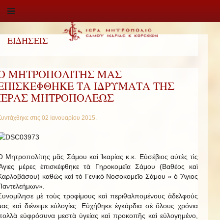
ΕΙΔΗΣΕΙΣ
O ΜΗΤΡΟΠΟΛΙΤΗΣ ΜΑΣ
ΕΠΙΣΚΕΦΘΗΚΕ ΤΑ ΙΔΡΥΜΑΤΑ ΤΗΣ
ΙΕΡΑΣ ΜΗΤΡΟΠΟΛΕΩΣ
Συντάχθηκε στις
02 Ιανουαρίου 2015
.
O Μητροπολίτης μᾶς Σάμου καὶ Ἰκαρίας κ.κ. Εὐσέβιος αὐτὲς τὶς
Ἅγιες μέρες ἐπισκέφθηκε τὰ Γηροκομεῖα Σάμου (Βαθέος καὶ
Καρλοβάσου) καθὼς καὶ τὸ Γενικὸ Νοσοκομεῖο Σάμου « ὁ Ἅγιος
Παντελεήμων».
Συνομίλησε μὲ τοὺς τροφίμους καὶ περιθαλπομένους ἀδελφούς
μας καὶ διένειμε εὐλογίες. Εὐχήθηκε ἐγκάρδια σὲ ὅλους χρόνια
πολλὰ εὐφρόσυνα μεστὰ ὑγείας καὶ προκοπῆς καὶ εὐλογημένο,