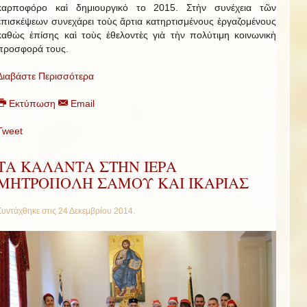
καρποφόρο καὶ δημιουργικό το 2015. Στὴν συνέχεια τῶν
ἐπισκέψεων συνεχάρει τοὺς ἄρτια κατηρτισμένους ἐργαζομένους
καθὼς ἐπίσης καὶ τοὺς ἐθελοντὲς γιὰ τὴν πολύτιμη κοινωνικὴ
προσφορά τους.
Διαβάστε Περισσότερα
Εκτύπωση
Email
Tweet
ΤΑ ΚΑΛΑΝΤΑ ΣΤΗΝ ΙΕΡΑ
ΜΗΤΡΟΠΟΛΗ ΣΑΜΟΥ ΚΑΙ ΙΚΑΡΙΑΣ
Συντάχθηκε στις
24 Δεκεμβρίου 2014
.