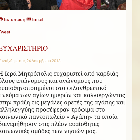
Εκτύπωση
Email
Tweet
ΕΥΧΑΡΙΣΤΗΡΙΟ
Συντάχθηκε στις
24 Δεκεμβρίου 2018
.
Η Ιερά Μητρόπολις ευχαριστεί από καρδιάς
όλους επώνυμους και ανώνυμους που
ευαισθητοποιημένοι στο φιλανθρωπικό
πνεύμα των αγίων ημερών και καλλιεργώντας
στην πράξη τις μεγάλες αρετές της αγάπης και
αλληλεγγύης προσέφεραν τρόφιμα στο
κοινωνικό παντοπωλείο « Αγάπη» τα οποία
διενεμήθησαν στις πλέον ευαίσθητες
κοινωνικές ομάδες των νησιών μας.