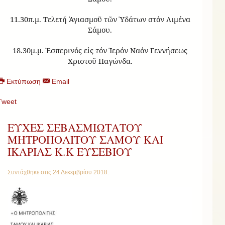
11.30π.μ. Τελετή Ἁγιασμοῦ τῶν Ὑδάτων στόν Λιμένα
Σάμου.
18.30μ.μ. Ἑσπερινός εἰς τόν Ἱερόν Ναόν Γεννήσεως
Χριστοῦ Παγώνδα.
Εκτύπωση
Email
Tweet
ΕΥΧΕΣ ΣΕΒΑΣΜΙΩΤΑΤΟΥ
ΜΗΤΡΟΠΟΛΙΤΟΥ ΣΑΜΟΥ ΚΑΙ
ΙΚΑΡΙΑΣ Κ.Κ ΕΥΣΕΒΙΟΥ
Συντάχθηκε στις
24 Δεκεμβρίου 2018
.