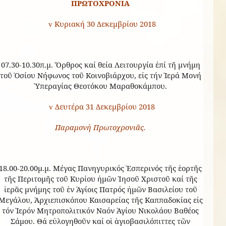
ΠΡΩΤΟΧΡΟΝΙΑ
Κυριακή 30 Δεκεμβρίου 2018
v
07.30-10.30π.μ. Ὄρθρος καί θεία Λειτουργία ἐπί τῆ μνήμη
τοῦ Ὁσίου Νήφωνος τοῦ Κοινοβιάρχου, εἰς τήν Ἱερά Μονή
Ὑπεραγίας Θεοτόκου Μαραθοκάμπου.
Δευτέρα 31 Δεκεμβρίου 2018
v
Παραμονή Πρωτοχρονιᾶς.
18.00-20.00μ.μ. Μέγας Πανηγυρικός Ἑσπερινός τῆς ἑορτῆς
τῆς Περιτομῆς τοῦ Κυρίου ἡμῶν Ἰησοῦ Χριστοῦ καί τῆς
ἱερᾶς μνήμης τοῦ ἐν Ἁγίοις Πατρός ἡμῶν Βασιλείου τοῦ
Μεγάλου, Ἀρχιεπισκόπου Καισαρείας τῆς Καππαδοκίας εἰς
τόν Ἱερόν Μητροπολιτικόν Ναόν Ἁγίου Νικολάου Βαθέος
Σάμου. Θά εὐλογηθοῦν καί οἱ ἁγιοβασιλόπιττες τῶν