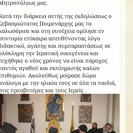
Μητροπόλεως μας.
Κατά την διάρκεια αυτής της εκδηλώσεως ο
Σεβασμιώτατος Ποιμενάρχης μας τα
καλωσόρισε και στη συνέχεια ομίλησε εν
συντομία επίκαιρα απευθύνοντας λόγο
διδακτικό, αγάπης και συμπαραστάσεως σε
ολόκληρη την Ιερατική οικογένεια και
ευχήθηκε ο νέος χρόνος να είναι πάροχος
παντός αγαθού και εκπληρωτής καλών
επιθυμιών. Ακολούθως μοίρασε δώρα
ανάλογα με την ηλικία τους σε όλα τα παιδιά,
στις πρεσβυτέρες και τους Ιερείς .