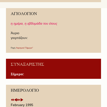
ΑΓΙΟΛΟΓΙΟΝ
η ημέρα,
η εβδομάδα του έτους
Άυριο
γιορτάζουν:
Πηγή:
Λογισμικό "Σήμερα"
ΣΥΝΑΞΑΡΙΣΤΗΣ
Σήμερα:
P
P
N
N
ΗΜΕΡΟΛΟΓΙΟ
r
r
e
e
e
e
x
x
v
v
t
t
i
i
Y
M
February 1995