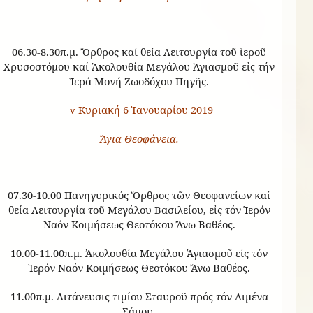
06.30-8.30π.μ. Ὄρθρος καί θεία Λειτουργία τοῦ ἱεροῦ
Χρυσοστόμου καί Ἀκολουθία Μεγάλου Ἁγιασμοῦ εἰς τήν
Ἱερά Μονή Ζωοδόχου Πηγῆς.
Κυριακή 6 Ἰανουαρίου 2019
v
Ἅγια Θεοφάνεια.
07.30-10.00 Πανηγυρικός Ὄρθρος τῶν Θεοφανείων καί
θεία Λειτουργία τοῦ Μεγάλου Βασιλείου, εἰς τόν Ἱερόν
Ναόν Κοιμήσεως Θεοτόκου Ἄνω Βαθέος.
10.00-11.00π.μ. Ἀκολουθία Μεγάλου Ἁγιασμοῦ εἰς τόν
Ἱερόν Ναόν Κοιμήσεως Θεοτόκου Ἄνω Βαθέος.
11.00π.μ. Λιτάνευσις τιμίου Σταυροῦ πρός τόν Λιμένα
Σάμου.