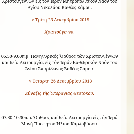
Χριστουγέννων εἰς τόν Ἱερόν Μητροπολιτικόν Ναόν τοῦ
Ἁγίου Νικολάου Βαθέος Σάμου.
Τρίτη 25 Δεκεμβρίου 2018
v
Χριστούγεννα.
05.30-9.00π.μ. Πανηγυρικός Ὄρθρος τῶν Χριστουγέννων
καί θεία Λειτουργία, εἰς τόν Ἱερόν Καθεδρικόν Ναόν τοῦ
Ἁγίου Σπυρίδωνος Βαθέος Σάμου.
Τετάρτη 26 Δεκεμβρίου 2018
v
Σύναξις τῆς Ὑπεραγίας Θεοτόκου.
07.30-10.30π.μ. Ὄρθρος καί θεία Λειτουργία εἰς τήν Ἱερά
Μονή Προφήτου Ἠλιού Καρλοβάσου.