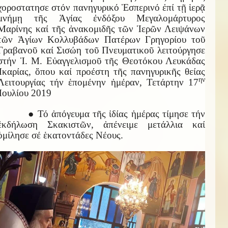
χοροστατησε στόν πανηγυρικό Ἑσπερινό ἐπί τῇ ἱερᾷ
μνήμῃ τῆς Ἁγίας ἐνδόξου Μεγαλομάρτυρος
Μαρίνης καί τῆς ἀνακομιδῆς τῶν Ἱερῶν Λειψάνων
τῶν Ἁγίων Κολλυβάδων Πατέρων Γρηγορίου τοῦ
Γραβανοῦ καί Σισώη τοῦ Πνευματικοῦ λειτούργησε
στήν Ἱ. Μ. Εὐαγγελισμοῦ τῆς Θεοτόκου Λευκάδας
Ἰκαρίας, ὅπου καί προέστη τῆς πανηγυρικῆς θείας
ην
Λειτουργίας τήν ἑπομένην ἡμέραν, Τετάρτην 17
Ἰουλίου 2019
● Τό ἀπόγευμα τῆς ἰδίας ἡμέρας τίμησε τήν
ἐκδήλωση Σκακιστῶν, ἀπένειμε μετάλλια καί
ὁμίλησε σέ ἑκατοντάδες Νέους.