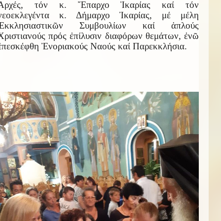
Ἀρχές, τόν κ. Ἔπαρχο Ἰκαρίας καί τόν
νεοεκλεγέντα κ. Δήμαρχο Ἰκαρίας, μέ μέλη
Ἐκκλησιαστικῶν Συμβουλίων καί ἁπλούς
Χριστιανούς πρός ἐπίλυσιν διαφόρων θεμάτων, ἐνῶ
ἐπεσκέφθη Ἐνοριακούς Ναούς καί Παρεκκλήσια.