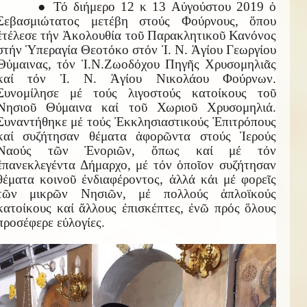
● Τό διήμερο 12 κ 13 Αὐγούστου 2019 ὁ
Σεβασμιώτατος μετέβη στούς Φούρνους, ὅπου
ἐτέλεσε τήν Ἀκολουθία τοῦ Παρακλητικοῦ Κανόνος
στήν Ὑπεραγία Θεοτόκο στόν Ἱ. Ν. Ἁγίου Γεωργίου
Θύμαινας, τόν Ἱ.Ν.Ζωοδόχου Πηγῆς Χρυσομηλιᾶς
καί τόν Ἱ. Ν. Ἁγίου Νικολάου Φούρνων.
Συνομίλησε μέ τούς λιγοστούς κατοίκους τοῦ
Νησιοῦ Θύμαινα καί τοῦ Χωριοῦ Χρυσομηλιά.
Συναντήθηκε μέ τούς Ἐκκλησιαστικούς Ἐπιτρόπους
καί συζήτησαν θέματα ἀφορῶντα στούς Ἱερούς
Ναούς τῶν Ἐνοριῶν, ὅπως καί μέ τόν
ἐπανεκλεγέντα Δήμαρχο, μέ τόν ὁποῖον συζήτησαν
θέματα κοινοῦ ἐνδιαφέροντος, ἀλλά κάι μέ φορεῖς
τῶν μικρῶν Νησιῶν, μέ πολλούς ἁπλοϊκούς
κατοίκους καί ἄλλους ἐπισκέπτες, ἐνῶ πρός ὅλους
προσέφερε εὐλογίες.