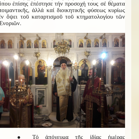
ὅπου ἐπίσης ἐπέστησε τήν προσοχή τους σέ θέματα
ποιμαντικῆς, ἀλλά καί διοικητικῆς φύσεως κυρίως
ἐν ὄψει τοῦ καταρτισμοῦ τοῦ κτηματολογίου τῶν
Ἐνοριῶν.
● Τό ἀπόγευμα τῆς ἰδίας ἡμέρας