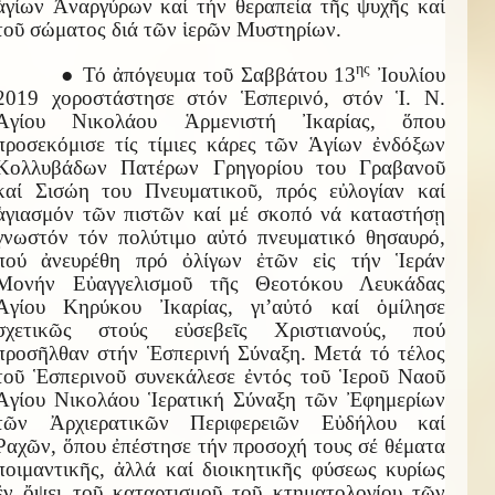
ἁγίων Ἀναργύρων καί τήν θεραπεία τῆς ψυχῆς καί
τοῦ σώματος διά τῶν ἱερῶν Μυστηρίων.
ης
● Τό ἀπόγευμα τοῦ Σαββάτου 13
Ἰουλίου
2019 χοροστάστησε στόν Ἑσπερινό, στόν Ἱ. Ν.
Ἁγίου Νικολάου Ἁρμενιστή Ἰκαρίας, ὅπου
προσεκόμισε τίς τίμιες κάρες τῶν Ἁγίων ἐνδόξων
Κολλυβάδων Πατέρων Γρηγορίου του Γραβανοῦ
καί Σισώη του Πνευματικοῦ, πρός εὐλογίαν καί
ἁγιασμόν τῶν πιστῶν καί μέ σκοπό νά καταστήσῃ
γνωστόν τόν πολύτιμο αὐτό πνευματικό θησαυρό,
πού ἀνευρέθη πρό ὀλίγων ἐτῶν εἰς τήν Ἱεράν
Μονήν Εὐαγγελισμοῦ τῆς Θεοτόκου Λευκάδας
Ἁγίου Κηρύκου Ἰκαρίας, γι’αὐτό καί ὁμίλησε
σχετικῶς στούς εὐσεβεῖς Χριστιανούς, πού
προσῆλθαν στήν Ἑσπερινή Σύναξη. Μετά τό τέλος
τοῦ Ἑσπερινοῦ συνεκάλεσε ἐντός τοῦ Ἱεροῦ Ναοῦ
Ἁγίου Νικολάου Ἱερατική Σύναξη τῶν Ἐφημερίων
τῶν Ἀρχιερατικῶν Περιφερειῶν Εὐδήλου καί
Ραχῶν, ὅπου ἐπέστησε τήν προσοχή τους σέ θέματα
ποιμαντικῆς, ἀλλά καί διοικητικῆς φύσεως κυρίως
ἐν ὄψει τοῦ καταρτισμοῦ τοῦ κτηματολογίου τῶν