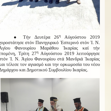
η
● Τήν Δευτέρα 26
Αὐγούστου 2019
χοροστάτησε στόν Πανηγυρικό Ἑσπερινό στόν Ἱ. Ν.
Ἁγίου Φανουρίου Μαράθου Ἰκαρίας καί τήν
η
ἑπομένη, Τρίτη 27
Αὐγούστου 2019 λειτούργησε
στόν Ἱ. Ν. Ἁγίου Φανουρίου στά Μανδριά Ἰκαρίας
και τέλεσε τον αγιασμό και την ορκωμοσία του νέου
Δημάρχου και Δημοτικού Συμβουλίου Ικαρίας.