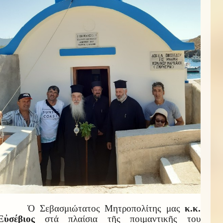
Ὁ Σεβασμιώτατος Μητροπολίτης μας
κ.κ.
Εὐσέβιος
στά πλαίσια τῆς ποιμαντικῆς του