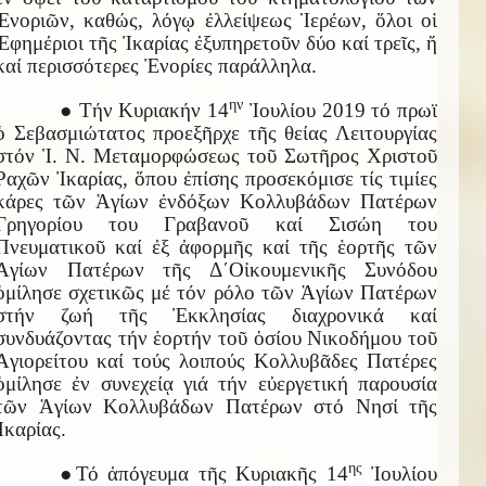
Ἐνοριῶν, καθώς, λόγῳ ἐλλείψεως Ἱερέων, ὅλοι οἱ
Ἐφημέριοι τῆς Ἰκαρίας ἐξυπηρετοῦν δύο καί τρεῖς, ἤ
καί περισσότερες Ἐνορίες παράλληλα.
ην
● Τήν Κυριακήν 14
Ἰουλίου 2019 τό πρωϊ
ὁ Σεβασμιώτατος προεξῆρχε τῆς θείας Λειτουργίας
στόν Ἱ. Ν. Μεταμορφώσεως τοῦ Σωτῆρος Χριστοῦ
Ραχῶν Ἰκαρίας, ὅπου ἐπίσης προσεκόμισε τίς τιμίες
κάρες τῶν Ἁγίων ἐνδόξων Κολλυβάδων Πατέρων
Γρηγορίου του Γραβανοῦ καί Σισώη του
Πνευματικοῦ καί ἐξ ἀφορμῆς καί τῆς ἑορτῆς τῶν
Ἁγίων Πατέρων τῆς Δ΄Οἰκουμενικῆς Συνόδου
ὁμίλησε σχετικῶς μέ τόν ρόλο τῶν Ἁγίων Πατέρων
στήν ζωή τῆς Ἐκκλησίας διαχρονικά καί
συνδυάζοντας τήν ἑορτήν τοῦ ὁσίου Νικοδήμου τοῦ
Ἁγιορείτου καί τούς λοιπούς Κολλυβᾶδες Πατέρες
ὁμίλησε ἐν συνεχείᾳ γιά τήν εὐεργετική παρουσία
τῶν Ἁγίων Κολλυβάδων Πατέρων στό Νησί τῆς
Ἰκαρίας.
ης
●Τό ἀπόγευμα τῆς Κυριακῆς 14
Ἰουλίου