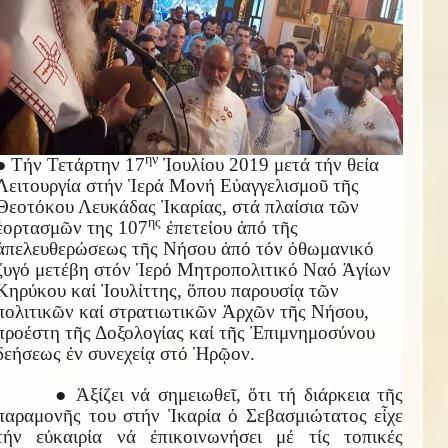
ην
● Τήν Τετάρτην 17
Ἰουλίου 2019 μετά τήν θεία
Λειτουργία στήν Ἱερά Μονή Εὐαγγελισμοῦ τῆς
Θεοτόκου Λευκάδας Ἰκαρίας, στά πλαίσια τῶν
ης
ἑορτασμῶν της 107
ἐπετείου ἀπό τῆς
ἀπελευθερώσεως τῆς Νήσου ἀπό τόν ὀθωμανικό
ζυγό μετέβη στόν Ἱερό Μητροπολιτικό Ναό Ἁγίων
Κηρύκου καί Ἰουλίττης, ὅπου παρουσίᾳ τῶν
πολιτικῶν καί στρατιωτικῶν Ἀρχῶν τῆς Νήσου,
προέστη τῆς Δοξολογίας καί τῆς Ἐπιμνημοσύνου
δεήσεως ἐν συνεχείᾳ στό Ἡρῷον.
● Ἀξίζει νά σημειωθεῖ, ὅτι τή διάρκεια τῆς
παραμονῆς του στήν Ἰκαρία ὁ Σεβασμιώτατος εἶχε
τήν εὐκαιρία νά ἐπικοινωνήσει μέ τίς τοπικές