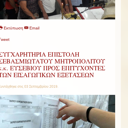
Εκτύπωση
Email
Tweet
ΣΥΓΧΑΡΗΤΗΡΙΑ ΕΠΙΣΤΟΛΗ
ΣΕΒΑΣΜΙΩΤΑΤΟΥ ΜΗΤΡΟΠΟΛΙΤΟΥ
κ.κ. ΕΥΣΕΒΙΟΥ ΠΡΟΣ ΕΠΙΤΥΧΌΝΤΕΣ
ΤΩΝ ΕΙΣΑΓΩΓΙΚΩΝ ΕΞΕΤΆΣΕΩN
Συντάχθηκε στις
03 Σεπτεμβρίου 2019
.