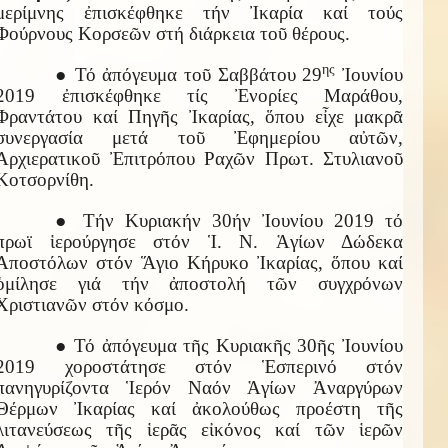
μερίμνης ἐπισκέφθηκε τήν Ἰκαρία καί τούς
Φούρνους Κορσεῶν στή διάρκεια τοῦ θέρους.
ης
● Τό ἀπόγευμα τοῦ Σαββάτου 29
Ἰουνίου
2019 ἐπισκέφθηκε τίς Ἐνορίες Μαράθου,
Φραντάτου καί Πηγῆς Ἰκαρίας, ὅπου εἶχε μακρᾶ
συνεργασία μετά τοῦ Ἐφημερίου αὐτῶν,
Ἀρχιερατικοῦ Ἐπιτρόπου Ραχῶν Πρωτ. Στυλιανοῦ
Κοτσορνίθη.
● Τήν Κυριακήν 30ήν Ἰουνίου 2019 τό
πρωϊ ἱερούργησε στόν Ἱ. Ν. Ἁγίων Δώδεκα
Ἀποστόλων στόν Ἅγιο Κήρυκο Ἰκαρίας, ὅπου καί
ὁμίλησε γιά τήν ἀποστολή τῶν συγχρόνων
Χριστιανῶν στόν κόσμο.
● Τό ἀπόγευμα τῆς Κυριακῆς 30ῆς Ἰουνίου
2019 χοροστάτησε στόν Ἑσπερινό στόν
πανηγυρίζοντα Ἱερόν Ναόν Ἁγίων Ἀναργύρων
Θέρμων Ἰκαρίας καί ἀκολούθως προέστη τῆς
λιτανεύσεως τῆς ἱερᾶς εἰκόνος καί τῶν ἱερῶν