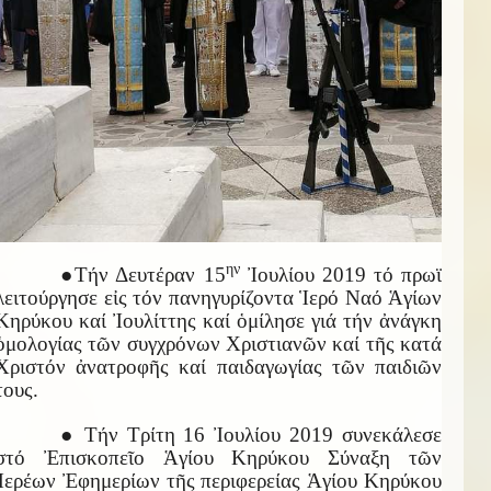
ην
●Τήν Δευτέραν 15
Ἰουλίου 2019 τό πρωϊ
λειτούργησε εἰς τόν πανηγυρίζοντα Ἱερό Ναό Ἁγίων
Κηρύκου καί Ἰουλίττης καί ὁμίλησε γιά τήν ἀνάγκη
ὁμολογίας τῶν συγχρόνων Χριστιανῶν καί τῆς κατά
Χριστόν ἀνατροφῆς καί παιδαγωγίας τῶν παιδιῶν
τους.
● Τήν Τρίτη 16 Ἰουλίου 2019 συνεκάλεσε
στό Ἐπισκοπεῖο Ἁγίου Κηρύκου Σύναξη τῶν
Ἱερέων Ἐφημερίων τῆς περιφερείας Ἁγίου Κηρύκου