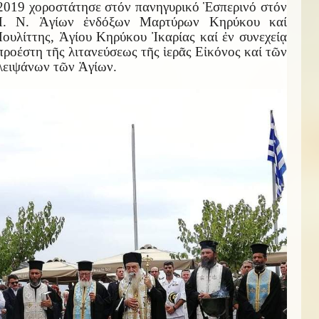
2019 χοροστάτησε στόν πανηγυρικό Ἑσπερινό στόν
Ἱ. Ν. Ἁγίων ἐνδόξων Μαρτύρων Κηρύκου καί
Ἰουλίττης, Ἁγίου Κηρύκου Ἰκαρίας καί ἐν συνεχείᾳ
προέστη τῆς λιτανεύσεως τῆς ἱερᾶς Εἰκόνος καί τῶν
λειψάνων τῶν Ἁγίων.