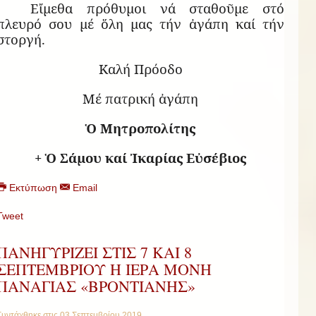
Εἴμεθα πρόθυμοι νά σταθοῦμε στό
πλευρό σου μέ ὅλη μας τήν ἀγάπη καί τήν
στοργή.
Καλή Πρόοδο
Μέ πατρική ἀγάπη
Ὁ Μητροπολίτης
+ Ὁ Σάμου καί Ἰκαρίας Εὐσέβιος
Εκτύπωση
Email
Tweet
ΠΑΝΗΓΥΡΙZΕΙ ΣΤΙΣ 7 ΚΑΙ 8
ΣΕΠΤΕΜΒΡΙΟΥ Η ΙΕΡΑ ΜΟΝΗ
ΠΑΝΑΓΙΑΣ «ΒΡΟΝΤΙΑΝΗΣ»
Συντάχθηκε στις
03 Σεπτεμβρίου 2019
.