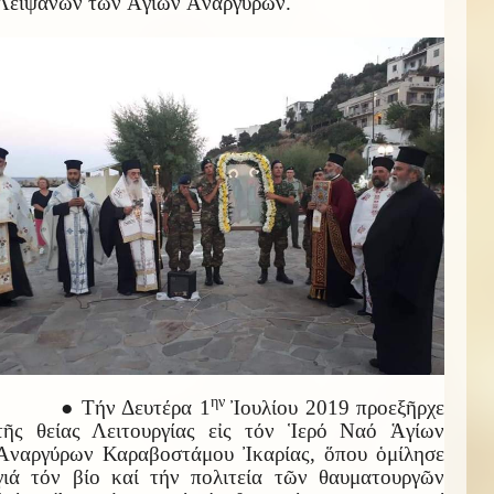
Λειψάνων τῶν Ἁγίων Ἀναργύρων.
ην
● Τήν Δευτέρα 1
Ἰουλίου 2019 προεξῆρχε
τῆς θείας Λειτουργίας εἰς τόν Ἱερό Ναό Ἁγίων
Ἀναργύρων Καραβοστάμου Ἰκαρίας, ὅπου ὁμίλησε
γιά τόν βίο καί τήν πολιτεία τῶν θαυματουργῶν