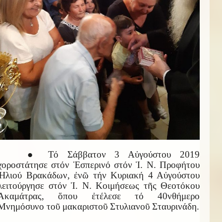
● Τό Σάββατον 3 Αὐγούστου 2019
χοροστάτησε στόν Ἑσπερινό στόν Ἱ. Ν. Προφήτου
Ἠλιού Βρακάδων, ἐνῶ τήν Κυριακή 4 Αὐγούστου
λειτούργησε στόν Ἱ. Ν. Κοιμήσεως τῆς Θεοτόκου
Ἀκαμάτρας, ὅπου ἐτέλεσε τό 40νθήμερο
Μνημόσυνο τοῦ μακαριστοῦ Στυλιανοῦ Σταυρινάδη.