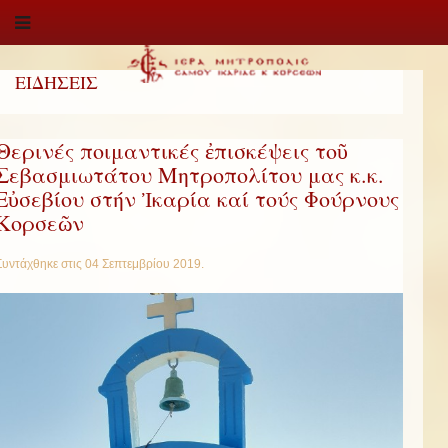
ΕΙΔΗΣΕΙΣ
Θερινές ποιμαντικές ἐπισκέψεις τοῦ
Σεβασμιωτάτου Μητροπολίτου μας κ.κ.
Εὐσεβίου στήν Ἰκαρία καί τούς Φούρνους
Κορσεῶν
Συντάχθηκε στις
04 Σεπτεμβρίου 2019
.