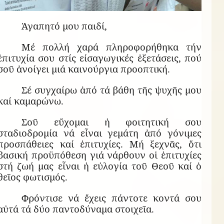
Ἀγαπητό μου παιδί,
Μέ πολλή χαρά πληροφορήθηκα τήν
ἐπιτυχία σου στίς είσαγωγικές ἐξετάσεις, πού
σοῦ ἀνοίγει μιά καινούργια προοπτική.
Σέ συγχαίρω ἀπό τά βάθη τῆς ψυχῆς μου
καί καμαρώνω.
Σοῦ εὔχομαι ἡ φοιτητική σου
σταδιοδρομία νά εἶναι γεμάτη ἀπό γόνιμες
προσπάθειες καί ἐπιτυχίες. Μή ξεχνᾶς, ὅτι
βασική προϋπόθεση γιά νάρθουν οἱ ἐπιτυχίες
στή ζωή μας εἶναι ἡ εὐλογία τοῦ Θεοῦ καί ὁ
θεῖος φωτισμός.
Φρόντισε νά ἔχεις πάντοτε κοντά σου
αὐτά τά δύο παντοδύναμα στοιχεῖα.