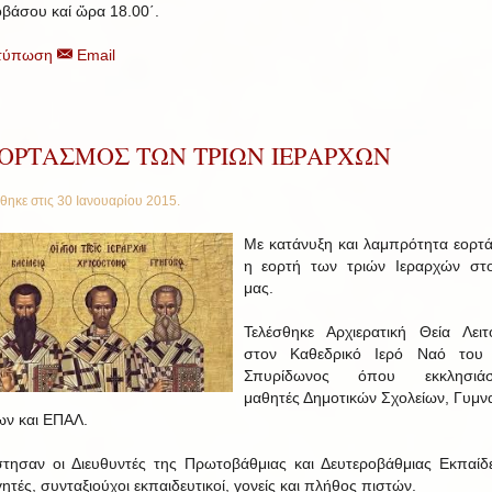
βάσου καί ὥρα 18.00΄.
τύπωση
Email
ΕΟΡΤΑΣΜΟΣ ΤΩΝ ΤΡΙΩΝ ΙΕΡΑΡΧΩΝ
θηκε στις
30 Ιανουαρίου 2015
.
Με κατάνυξη και λαμπρότητα εορτ
η εορτή των τριών Ιεραρχών στ
μας.
Τελέσθηκε Αρχιερατική Θεία Λειτ
στον Καθεδρικό Ιερό Ναό του 
Σπυρίδωνος όπου εκκλησιάσ
μαθητές Δημοτικών Σχολείων, Γυμν
ων και ΕΠΑΛ.
τησαν οι Διευθυντές της Πρωτοβάθμιας και Δευτεροβάθμιας Εκπαίδ
ητές, συνταξιούχοι εκπαιδευτικοί, γονείς και πλήθος πιστών.