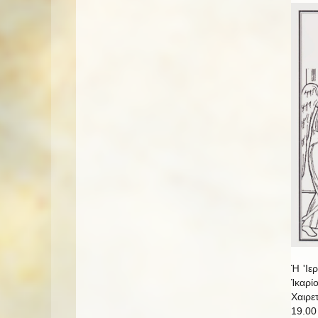
Ή 'Ιε
Ίκαρί
Χαιρε
19.00