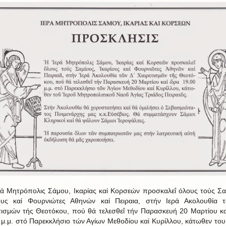
ρά Μητρόπολις Σάμου, Ικαρίας καί Κορσεών προσκαλεΐ όλους τούς Σα
ους καί Φουρνιώτες Αθηνών καί Πειραια, στήν Ιερά Ακολουθία 
τισμών τής Θεοτόκου, πού θά τελεσθεΐ τήν Παρασκευή 20 Μαρτίου κ
 μ.μ. στό Παρεκκλήσιο τών Αγίων Μεθοδίου καί Κυρίλλου, κάτωθεν του