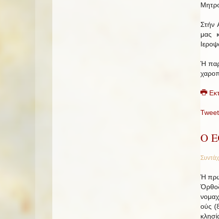
Μητρο
Στήν 
μας κ
Ιεροψ
Ή παρ
χαροπ
Εκ
Tweet
Ο 
Συντάχ
Ἡ πρώτ
Ὀρ­θο­
νο­μα­
ούς (8
κλη­σί