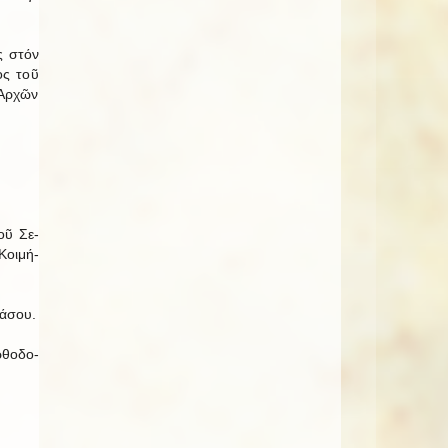
ως στόν
τος τοῦ
 Ἀρ­χῶν
τοῦ Σε­
Κοι­μή­
ά­σου.
­θο­δο­