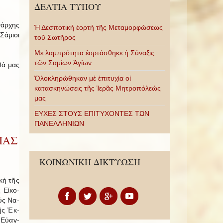
ΔΕΛΤΙΑ ΤΥΠΟΥ
νάρχης
Ἡ Δεσποτική ἑορτή τῆς Μεταμορφώσεως
Σάμιοι
τοῦ Σωτῆρος
Με λαμπρότητα ἑορτάσθηκε ἡ Σύναξις
τῶν Σαμίων Ἁγίων
θά μας
Ὁλοκληρώθηκαν μὲ ἐπιτυχία οἱ
κατασκηνώσεις τῆς Ἱερᾶς Μητροπόλεώς
μας
ΕΥΧΕΣ ΣΤΟΥΣ ΕΠΙΤΥΧΟΝΤΕΣ ΤΩΝ
ΠΑΝΕΛΛΗΝΙΩΝ
ΙΑΣ
ΚΟΙΝΩΝΙΚΗ ΔΙΚΤΥΩΣΗ
ακή τῆς
 Εί­κο­
ούς Να­
τῆς Ἐκ­
 Εὐ­αγ­