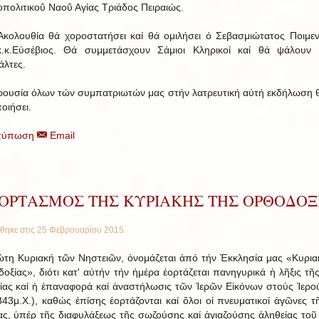
πολιτικοΰ Ναοΰ Αγίας Τριάδος Πειραιώς.
Ακολουθία θά χοροστατήσει καί θά ομιλήσει ό Σεβασμιώτατος Ποιμε
.κ.Εύσέβιος. Θά συμμετάσχουν Σάμιοι Κληρικοί καί θά ψάλουν 
άλτες.
ουσία όλων τών συμπατριωτών μας στήν λατρευτική αύτή εκδήλωση 
οιήσει.
τύπωση
Email
ΕΟΡΤΑΣΜΟΣ ΤΗΣ ΚΥΡΙΑΚΗΣ ΤΗΣ ΟΡΘΟΔΟΞ
θηκε στις
25 Φεβρουαρίου 2015
.
η Κυ­ρι­ακή τῶν Νη­στειῶν, ὀ­νο­μά­ζε­ται ἀπό τήν Ἐκ­κλη­σία μας «Κυ­ρι­
δο­ξίας», δι­ότι κατ' αὐ­τήν τήν ἡ­μέρα ἑ­ορ­τά­ζε­ται πα­νη­γυ­ρικά ἡ λῆ­ξις τῆς
χίας καί ἡ ἐ­πα­να­φορά καί ἀ­να­στή­λω­σις τῶν Ἱ­ε­ρῶν Εἰ­κό­νων στούς Ἱ­ε­ρ
43μ.Χ.), κα­θώς ἐ­πί­σης ἑ­ορ­τά­ζον­ται καί ὅ­λοι οἱ πνευ­μα­τι­κοί ἀ­γῶ­νες 
ας, ὑ­πέρ τῆς δι­α­φυ­λά­ξεως τῆς σω­ζού­σης καί ἁ­γι­α­ζού­σης ἀ­λη­θείας τοῦ