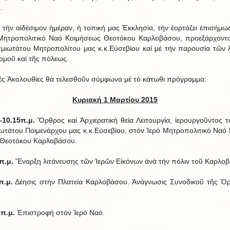
.
 τήν αἰ­δέ­σι­μον ἡ­μέ­ραν, ἡ το­πική μας Ἐκ­κλη­σία, τήν ἑ­ορ­τά­ζει ἐ­πι­σή­μ
Μη­τρο­πο­λι­τικό Ναό Κοι­μή­σεως Θε­ο­τό­κου Καρ­λο­βά­σου, προ­ε­ξάρ­χον­
σμι­ω­τά­του Μη­τρο­πο­λί­του μας κ.κ.Εὐ­σε­βίου καί μέ τήν πα­ρου­σία τῶν
­μοῦ καί τῆς πό­λεως.
­ρές Ἀ­κο­λου­θίες θά τε­λε­σθοῦν σύμ­φωνα μέ τό κά­τωθι πρό­γραμμα:
Κυ­ρι­ακή 1 Μαρτίου 2015
10.15π.μ.
Ὄρ­θρος καί Ἀρ­χι­ε­ρα­τική θεία Λει­τουρ­γία, ἱ­ε­ρουρ­γοῦν­τος 
­ω­τά­του Ποι­με­νάρ­χου μας κ.κ.Εὐ­σε­βίου, στόν Ἱ­ερό Μη­τρο­πο­λι­τικό Ναό 
ε­ο­τό­κου Καρ­λο­βά­σου.
π.μ.
Ἔ­ναρξη λι­τά­νευ­σης τῶν Ἱ­ε­ρῶν Εἰ­κό­νων ἀνά τήν πό­λιν τοῦ Καρ­λο­β
π.μ.
Δέ­η­σις στήν Πλα­τεία Καρ­λο­βά­σου. Ἀ­νά­γνω­σις Συ­νο­δι­κοῦ τῆς Ὀρ
.π.μ.
Ἐ­πι­στροφή στόν Ἱ­ερό Ναό.