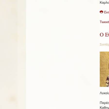
Καρλο
Εκ
Tweet
Ο 
Συντάχ
Λυκεί
Παρέσ
Καθηγ