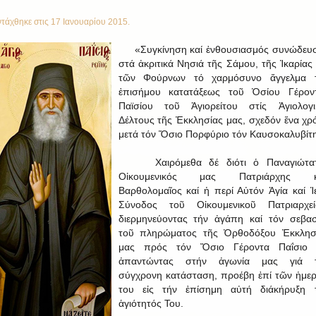
τάχθηκε στις
17 Ιανουαρίου 2015
.
«Συγκίνηση καί ἐνθουσιασμός συνώδευ
στά ἀκριτικά Νησιά τῆς Σάμου, τῆς Ἰκαρίας 
τῶν Φούρνων τό χαρμόσυνο ἄγγελμα 
ἐπισήμου κατατάξεως τοῦ Ὁσίου Γέρον
Παϊσίου τοῦ Ἁγιορείτου στίς Ἁγιολογι
Δέλτους τῆς Ἐκκλησίας μας, σχεδόν ἕνα χρ
μετά τόν Ὅσιο Πορφύριο τόν Καυσοκαλυβίτη
Χαιρόμεθα δέ διότι ὁ Παναγιώτα
Οἰκουμενικός μας Πατριάρχης κ.
Βαρθολομαῖος καί ἡ περί Αὐτόν Ἁγία καί Ἱ
Σύνοδος τοῦ Οἰκουμενικοῦ Πατριαρχεί
διερμηνεύοντας τήν ἀγάπη καί τόν σεβα
τοῦ πληρώματος τῆς Ὀρθοδόξου Ἐκκλησ
μας πρός τόν Ὅσιο Γέροντα Παΐσιο 
ἀπαντώντας στήν ἀγωνία μας γιά 
σύγχρονη κατάσταση, προέβη ἐπί τῶν ἡμε
του εἰς τήν ἐπίσημη αὐτή διάκήρυξη 
ἁγιότητός Του.