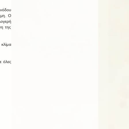
υνόδου
ύμη. Ο
λογερή
ση της
 κλίμα
ε όλες