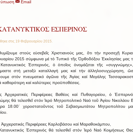
τύπωση
Email
 ΚΑΤΑΝΥΚΤΙΚΟΣ ΕΣΠΕΡΙΝΟΣ
θηκε στις
19 Φεβρουαρίου 2015
.
υμίζουμε στούς εὐσεβεῖς Χριστιανούς μας, ὅτι τήν προσεχῆ Κυρι
υαρίου 2015 σύμφωνα μέ τό Τυπικό τῆς Ὀρθοδόξου Ἐκκλησίας μας τε
Κατανυκτικός Ἑσπερινός, ὁ ὁποῖος ὁνομάζεται τῆς «συγγνώμης»,
ύμαστε στή μεταξύ καταλλαγή μας καί τήν ἀλληλοσυγχώρηση, ὥσ
θουμε στόν πνευματικό ἀγῶνα τῆς Ἁγίας καί Μεγάλης Τεσσαρακοσ
ά καθαρότερη καί καλύτερες προϋποθέσεις.
ίς Ἀρχιερατικές Περιφέρειες Βαθέος καί Πυθαγορείου, ὁ Ἑσπεριν
ώμης θά τελεσθεῖ στόν Ἱερό Μητροπολιτικό Ναό τοῦ Ἁγίου Νικολάου 
ρα 18.00΄ χοροστατοῦντος τοῦ Σεβασμιωτάτου Μητροπολίτου μα
ίου.
ίς Ἀρχιερατικές Περιφέρειες Καρλοβάσου καί Μαραθοκάμπου,
Κατανυκτικός Ἐσπερινός θά τελεσθεῖ στόν Ἱερό Ναό Κοιμήσεως Θε