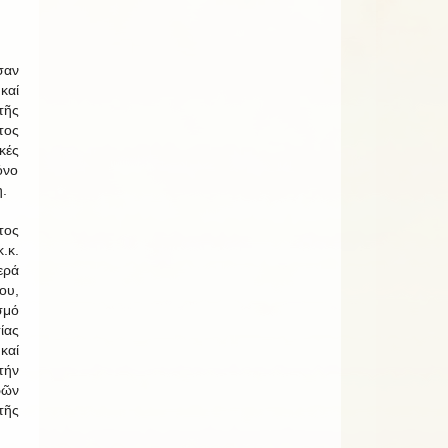
σαν
καί
τῆς
τος
κές
όνο
.
τος
κ.
ερά
ου,
σμό
ίας
καί
τήν
ρῶν
τῆς