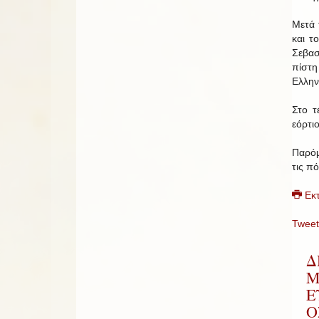
Μετά 
και τ
Σεβασ
πίστη
Ελλην
Στο τ
εόρτι
Παρόμ
τις π
Εκ
Tweet
Δ
Μ
Ε
Ο