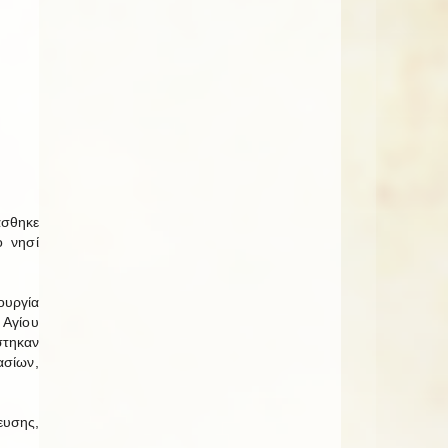
άσθηκε
ο νησί
ουργία
Αγίου
τηκαν
ασίων,
ευσης,