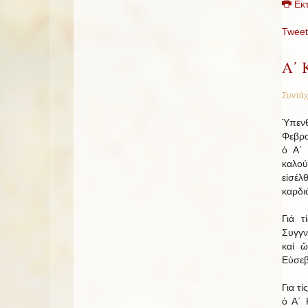
Εκ
Tweet
Α΄
Συντάχ
Ὑπενθ
Φεβρο
ὁ Α΄ 
καλο
εἰσέλ
καρδι
Γιά τ
Συγγν
καί ὥ
Εὐσεβ
Για τ
ὁ Α΄ 