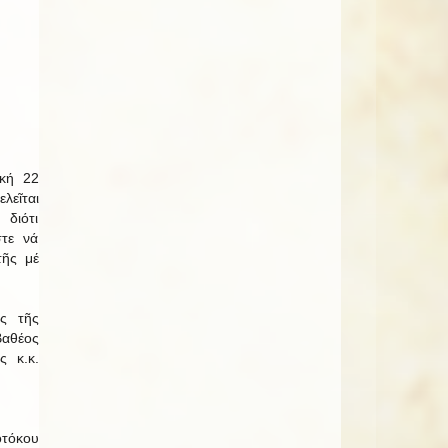
ακή 22
λεῖται
 διότι
τε νά
τῆς μέ
ός τῆς
Βαθέος
ς κ.κ.
οτόκου