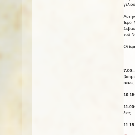
γε­λίου
Αὐ­τήν
Ἱ­ερό 
Σε­βα­
τοῦ Νο
Οἱ ἱ­ε
7.00—
βα­σμι
σεως Θ
10.15
11.00
ξίας.
11.15