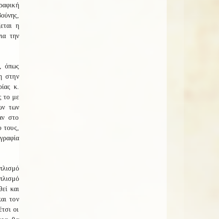
ραφική
ούνης,
εται η
ια την
, όπως
η στην
ίας κ.
ς το με
ων των
αν στο
υ τους,
ογραφία
οπλισμό
οπλισμό
θεί και
αι τον
τσι οι