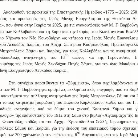
Ακολουθούν τα πρακτικά της Επιστημονικής Ημερίδας «1775 – 2025: 250 
σίας και προσφοράς της Ιεράς Μονής Ευαγγελισμού της Θεοτόκου Λε
ς», που έγινε στην Ικαρία το 2025, με τις ανακοινώσεις των Μ. Γ. Βαρβούνη
μα των Κολλυβάδων από τη Σάμο και την Ικαρία, του Κωνσταντίνου Κανέλλ
σιο Νήφωνα τον Νέο Κοινοβιάρχη ως κτήτορα της Ιεράς Μονής Ευαγγελισμ
κου Λευκάδος Ικαρίας, του
Αρχιμ. Σωτηρίου Κοσμοπούλου, Πρωτοσυγκέλλ
 Μητροπόλεως Σάμου και Ικαρίας, για τους Κολλυβάδες και το πνευματικό 
ου
ιλοκαλικής αναγέννησης του 18
αιώνος και της Γερόντισσας Ευ
ουμένης της Ιεράς Μονής Ζωοδόχου Πηγής Σάμου, για τον άγιο Μακάριο κ
Μονή Ευαγγελισμού Λευκάδος Ικαρίας.
Στη συνέχεια παρατίθενται τα «Σύμμεικτα», όπου περιλαμβάνονται σ
α των Μ. Γ. Βαρβούνη για ορισμένες
εκκλησιαστικές επιγραφές από το Καρ
 αποκτήματα της συλλογής αντιμηνσίων της Ιεράς Μητροπόλεως Σάμου και 
α τοπική λατρευτική παράδοση του Παλαιού Καρλοβάσου, καθώς και του Γ.
αιδικές αναμνήσεις από τα έθιμα του χωριού Καστανιά Σάμου και γ
λόγιο» της επανάστασης του 1912 στη Σάμο στο βιβλίο «Αιγαιομάχοι της Ι
. Φουντούλη, καθώς και του Αρχιμ. Χριστόδουλου Σελλή, Ιεροκήρυκα της
πόλεως Σάμου και Ικαρίας, για την έκδοση του επετειακού τόμου σχετικά 
ης
μό των 200 χρόνων από την επέτειο της 6
Αυγούστου, από την Ιερά Μητ