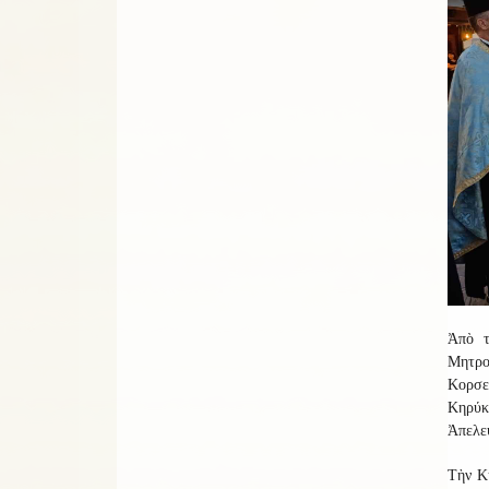
Ἀπὸ τ
Μητρο
Κορσε
Κηρύκ
Ἀπελε
Τὴν Κ