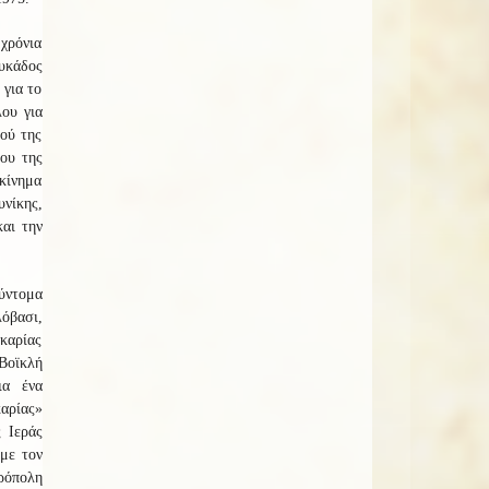
χρόνια
υκάδος
 για το
ου για
ού της
ου της
κίνημα
νίκης,
αι την
ύντομα
λόβασι,
Ικαρίας
 Βοϊκλή
ια ένα
καρίας»
 Ιεράς
με τον
ρόπολη