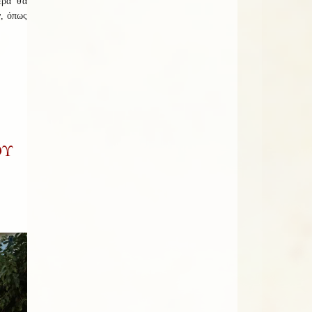
ερα θα
ν, όπως
ΟΥ