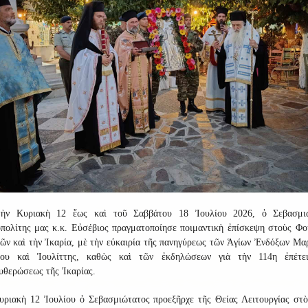
ὴν Κυριακὴ 12 ἕως καὶ τοῦ Σαββάτου 18 Ἰουλίου 2026, ὁ Σεβασμι
πολίτης μας κ.κ. Εὐσέβιος πραγματοποίησε ποιμαντικὴ ἐπίσκεψη στοὺς Φο
ῶν καὶ τὴν Ἰκαρία, μὲ τὴν εὐκαιρία τῆς πανηγύρεως τῶν Ἁγίων Ἐνδόξων Μα
ου καὶ Ἰουλίττης, καθὼς καὶ τῶν ἐκδηλώσεων γιὰ τὴν 114η ἐπέτε
υθερώσεως τῆς Ἰκαρίας.
υριακὴ 12 Ἰουλίου ὁ Σεβασμιώτατος προεξῆρχε τῆς Θείας Λειτουργίας στὸ