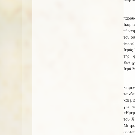
παρου
Ικαρία
πέρασ
τον ό
Θεοτό
Ιεράς
της φ
Καθηγ
Ιερά 
κείμεν
τα νέα
και μι
για π
«Ημερο
του Χ
Μητρο
εορτασ