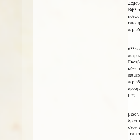
Σάμου
Βιβλι
καθώς
επιστ
περίοδ
άλλωσ
πατρι
Ευσεβί
κάθε 
επιμέ
περιοδ
προάγο
μας.
μιας ν
δραστη
στον 
τοπικ