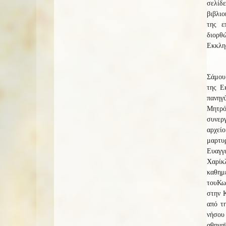
σελίδ
βιβλιο
της ε
διορθ
Εκκλη
Σάμου 
της Ε
πανηγύ
Μητρό
συνερ
αρχεί
μαρτυ
Ευαγγε
Χαρίκ
καθημ
του
Κω
στην Κ
από τ
νήσου
αθηναϊ