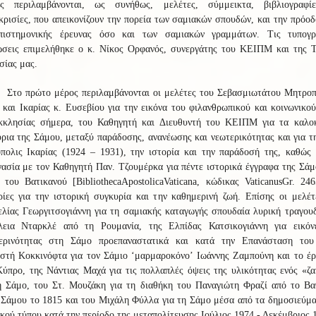
ες περιλαμβάνονται, ως συνήθως, μελέτες, σύμμεικτα, βιβλιογραφί
κρισίες, που απεικονίζουν την πορεία των σαμιακών σπουδών, και την πρόο
πιστημονικής έρευνας όσο και των σαμιακών γραμμάτων. Τις τυπογρ
ώσεις επιμελήθηκε ο κ. Νίκος Ορφανός, συνεργάτης του ΚΕΙΠΜ και της Τ
σίας μας.
Στο πρώτο μέρος περιλαμβάνονται οι μελέτες του Σεβασμιωτάτου Μητροπ
και Ικαρίας κ. Ευσεβίου για την εικόνα του φιλανθρωπικού και κοινωνικο
κκλησίας σήμερα, του Καθηγητή και Διευθυντή του ΚΕΙΠΜ για τα καλοκ
ρια της Σάμου, μεταξύ παράδοσης, ανανέωσης και νεωτερικότητας και για τ
πολις Ικαρίας (1924 – 1931), την ιστορία και την παράδοσή της, καθώς 
γασία με τον Καθηγητή Παν. Τζουμέρκα για π
έντε ιστορικά έγγραφα της Σά
ο του Βατικανού
[
Bibliotheca
Apostolica
Vaticana
, κώδικας
Vaticanus
Gr
. 246
ρίες για την ιστορική συγκυρία και την καθημερινή ζωή. Επίσης οι μελέτ
λίας Γεωργιτσογιάννη για τη σαμιακής καταγωγής σπουδαία λυρική τραγου
λεια Νταρκλέ από τη Ρουμανία, της Ελπίδας Κατσικογιάννη για ε
ικόν
ερινότητας στη Σάμο προεπαναστατικά και κατά την Επανάσταση του
στή Κοκκινόφτα για τον Σάμιο ‘μαρμαροκόνο’ Ιωάννης Ζαμπούνη και το έρ
ύπρο, της Νάντιας Μαχά για τις πολλαπλές όψεις της υλικότητας ενός «ζ
η Σάμο, του Στ. Μουζάκη για τη
διαθήκη του Παναγιώτη Φραζί από το Βα
 Σάμου το 1815 και του Μιχάλη Φύλλα για τη
Σάμο μέσα από τα δημοσιεύμα
κού τύπου κατά την περίοδο της μεταπολίτευσης Ιούλιος 1974 - Δεκέμβριος 