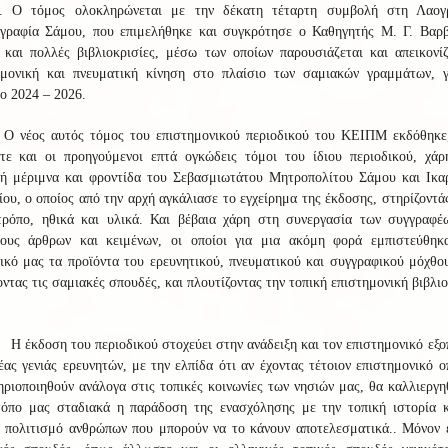
. Ο τόμος ολοκληρώνεται με την δέκατη τέταρτη συμβολή στη Λαογ
ογραφία Σάμου, που επιμελήθηκε και συγκρότησε ο Καθηγητής Μ. Γ. Βαρβ
 και πολλές βιβλιοκρισίες, μέσω των οποίων παρουσιάζεται και απεικονίζ
ημονική και πνευματική κίνηση στο πλαίσιο των σαμιακών γραμμάτων, γ
ο 2024 – 2026.
Ο νέος αυτός τόμος του επιστημονικού περιοδικού του ΚΕΙΠΜ εκδόθηκε
τε και οι προηγούμενοι επτά ογκώδεις τόμοι του ίδιου περιοδικού, χάρ
κή μέριμνα και φροντίδα του Σεβασμιωτάτου Μητροπολίτου Σάμου και Ικαρ
ου, ο οποίος από την αρχή αγκάλιασε το εγχείρημα της έκδοσης, στηρίζοντά
τρόπο, ηθικά και υλικά. Και βέβαια χάρη στη συνεργασία των συγγραφέ
ρους άρθρων και κειμένων, οι οποίοι για μια ακόμη φορά εμπιστεύθηκ
ικό μας τα προϊόντα του ερευνητικού, πνευματικού και συγγραφικού μόχθο
ντας τις σαμιακές σπουδές, και πλουτίζοντας την τοπική επιστημονική βιβλι
Η έκδοση του περιοδικού στοχεύει στην ανάδειξη και τον επιστημονικό εξ
έας γενιάς ερευνητών, με την ελπίδα ότι αν έχοντας τέτοιον επιστημονικό 
ριοποιηθούν ανάλογα στις τοπικές κοινωνίες των νησιών μας, θα καλλιεργη
τόπο μας σταδιακά η παράδοση της ενασχόλησης με την τοπική ιστορία κ
ό πολιτισμό ανθρώπων που μπορούν να το κάνουν αποτελεσματικά.. Μόνον έ