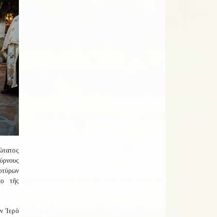
ώτατος
ύρνους
ρτύρων
ιο τῆς
ν Ἱερὸ