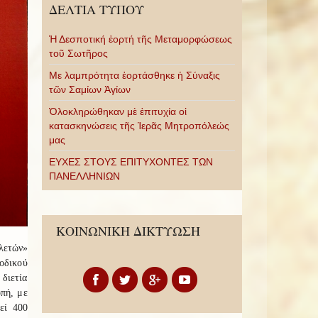
ΔΕΛΤΙΑ ΤΥΠΟΥ
Ἡ Δεσποτική ἑορτή τῆς Μεταμορφώσεως
τοῦ Σωτῆρος
Με λαμπρότητα ἑορτάσθηκε ἡ Σύναξις
τῶν Σαμίων Ἁγίων
Ὁλοκληρώθηκαν μὲ ἐπιτυχία οἱ
κατασκηνώσεις τῆς Ἱερᾶς Μητροπόλεώς
μας
ΕΥΧΕΣ ΣΤΟΥΣ ΕΠΙΤΥΧΟΝΤΕΣ ΤΩΝ
ΠΑΝΕΛΛΗΝΙΩΝ
ΚΟΙΝΩΝΙΚΗ ΔΙΚΤΥΩΣΗ
λετών»
οδικού
διετία
οπή, με
εί 400