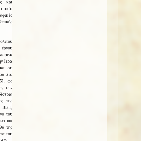
ες και
δο τόσο
αφικές
οπικής
ολίτου
ύ έργου
αιρινά
ην Ιερά
και σε
μου στο
5], ως
ες των
δίστρια
ες της
 1821,
γο του
ακέτου»
θύ της
τα του
1975.