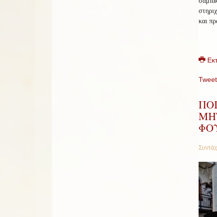
σαμια
στηριχ
και πρ
Εκ
Tweet
ΠΟ
ΜΗΤ
ΦΟ
Συντάχ